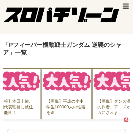
「
Pフィーバー機動戦士ガンダム 逆襲のシャ
ア
」
一覧
速報】本田圭佑、
【画像】平成の小中
【画像】ダンス漫
国代表監督に就任
学生100000人の性癖
の作者、アニメが
可能性！...
を歪...
カにされま...