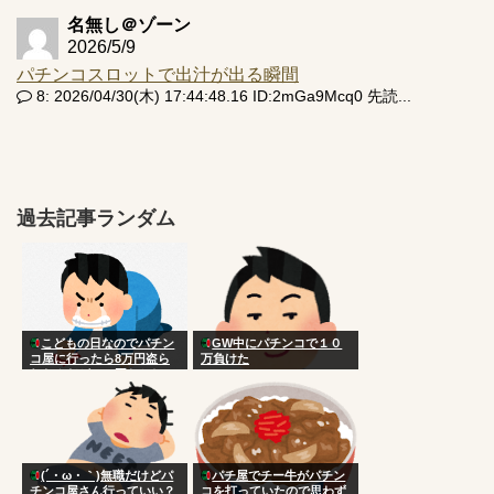
名無し＠ゾーン
2026/5/9
パチンコスロットで出汁が出る瞬間
8: 2026/04/30(木) 17:44:48.16 ID:2mGa9Mcq0 先読...
過去記事ランダム
こどもの日なのでパチン
GW中にパチンコで１０
コ屋に行ったら8万円盗ら
万負けた
れたんだがこの国おかしい
だろ
(´・ω・｀)無職だけどパ
パチ屋でチー牛がパチン
チンコ屋さん行っていい？
コを打っていたので思わず