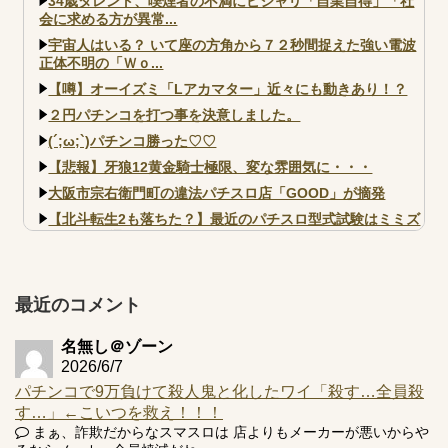
34歳タレント、喫煙者の不満にピシャリ「自業自得」「社
会に求める方が異常...
宇宙人はいる？ いて座の方角から７２秒間捉えた強い電波
正体不明の「Ｗｏ...
【噂】オーイズミ「Lアカマター」近々にも動きあり！？
２円パチンコを打つ事を決意しました。
(´;ω;`)パチンコ勝った♡♡
【悲報】牙狼12黄金騎士極限、変な雰囲気に・・・
大阪市宗右衛門町の違法パチスロ店「GOOD」が摘発
【北斗転生2も落ちた？】最近のパチスロ型式試験はミミズ
的な何かが通りにく...
【実戦報告】e黄門ちゃま寿限無 初日の評判まとめ！コン
プ報告あり！弱予告...
最近のコメント
アズールレーン スロット評価はコイン持ちの悪い疑似ボ天
井の軽い絆？
名無し＠ゾーン
2026/6/7
パチンコで9万負けて殺人鬼と化したワイ「殺す…全員殺
す…」←こいつを救え！！！
まぁ、詐欺だからなスマスロは 店よりもメーカーが悪いからや
Powered by livedoor 相互RSS