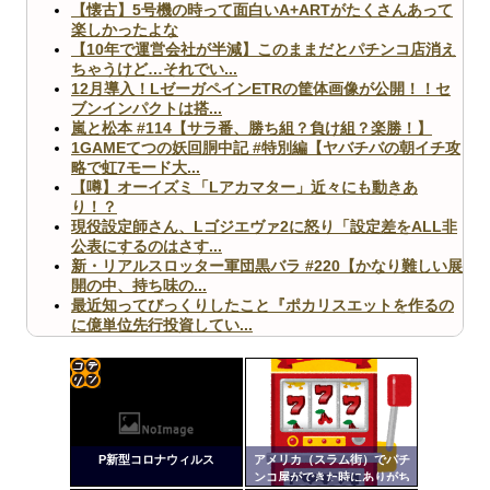
【懐古】5号機の時って面白いA+ARTがたくさんあって
楽しかったよな
【10年で運営会社が半減】このままだとパチンコ店消え
ちゃうけど…それでい...
12月導入！LゼーガペインETRの筐体画像が公開！！セ
ブンインパクトは搭...
嵐と松本 #114【サラ番、勝ち組？負け組？楽勝！】
1GAMEてつの妖回胴中記 #特別編【ヤバチバの朝イチ攻
略で虹7モード大...
【噂】オーイズミ「Lアカマター」近々にも動きあ
り！？
現役設定師さん、Lゴジエヴァ2に怒り「設定差をALL非
公表にするのはさす...
新・リアルスロッター軍団黒バラ #220【かなり難しい展
開の中、持ち味の...
最近知ってびっくりしたこと『ポカリスエットを作るの
に億単位先行投資してい...
【ヤバ杉】日本の無車検車「実は俺たち20万台も走って
ますｗ」←これどうす...
【閲覧注意】俺が近くにいると機械が壊れるんだけどさ
【画像】ペプシコーラ社、「こういうのでいいんだよ」
コテ
な新商品を発売
リン
P新型コロナウィルス
アメリカ（スラム街）でパチ
- 固
ンコ屋ができた時にありがち