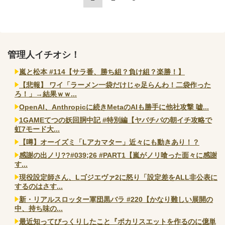
管理人イチオシ！
嵐と松本 #114【サラ番、勝ち組？負け組？楽勝！】
【悲報】 ワイ「ラーメン一袋だけじゃ足らんわ！二袋作った
ろ！」→結果ｗｗ...
OpenAI、Anthropicに続きMetaのAIも勝手に他社攻撃 嘘...
1GAMEてつの妖回胴中記 #特別編【ヤバチバの朝イチ攻略で
虹7モード大...
【噂】オーイズミ「Lアカマター」近々にも動きあり！？
感謝の出ノリ??#039;26 #PART1【嵐がノリ喰った面々に感謝
す...
現役設定師さん、Lゴジエヴァ2に怒り「設定差をALL非公表に
するのはさす...
新・リアルスロッター軍団黒バラ #220【かなり難しい展開の
中、持ち味の...
最近知ってびっくりしたこと『ポカリスエットを作るのに億単