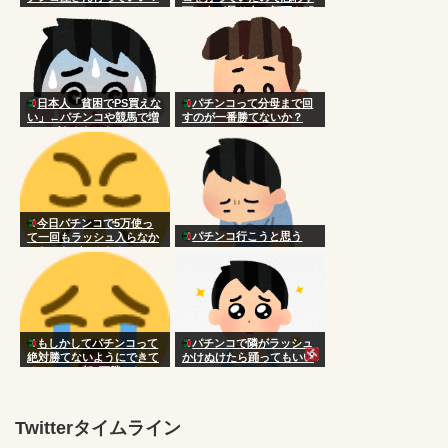
頭に血が昇り台に顔面を叩
きつけた
日本人「貧困でPS買えな
パチンコって分母まで回
い」←パチンコや競馬で増
すのが一番勝てないか？
やせばええだけなのにアホ
今日パチンコで5万使っ
パチンコ行こうと思う
て一回もラッシュ入らなか
ったんだがこんなもん？
もしかしてパチンコって
パチンコで隣がラッシュ
絶対勝てないようにできて
かけぬけたら踊ってもいい
るのか…？朝3万勝ちだっ
の？
たのに気づいたら5万負け
Twitterタイムライン