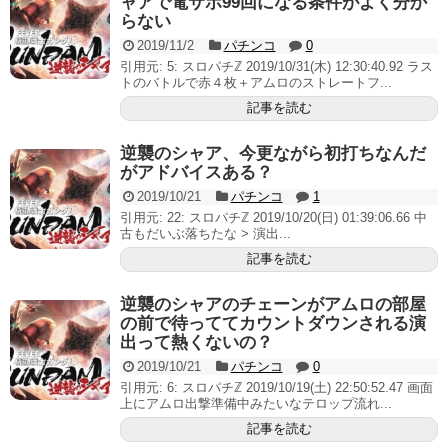
ャアで電サポ99回になる条件がよく分か
らない
2019/11/2
パチンコ
0
引用元: 5: スロパチℤ 2019/10/31(木) 12:30:40.92 ラス
トのバトルで赤４枚＋アムロのストレートフ...
記事を読む
逆襲のシャア、今更ながら初打ちなんだ
がアドバイスある？
2019/10/21
パチンコ
1
引用元: 22: スロパチℤ 2019/10/20(日) 01:39:06.66 中
古もだいぶ落ちたな > 演出...
記事を読む
逆襲のシャアのチェーンがアムロの部屋
の前で待っててカウントダウンされる演
出って熱くないの？
2019/10/21
パチンコ
0
引用元: 6: スロパチℤ 2019/10/19(土) 22:50:52.47 画面
上にアムロ出撃準備中みたいなテロップ流れ...
記事を読む