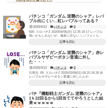
無職のパチンコカス(22)なんやが、ワイの人生どれくら
いヤバいか教えて？...
AngelBeats!とかいうクソアニメの思い出ｗｗｗ
パチンコ「ガンダム 逆襲のシャア」レバ
ブル出にくい…虹レバブルってある？
2020/4/12
パチンコ
0
600: スロパチℤ 2020/04/06(月) 12:35:18.17 レバブル
強いかもしれないが、滅多に出ない シンフォくら...
Powered by livedoor 相互RSS
記事を読む
パチンコ「ガンダム 逆襲のシャア」赤レ
バブルサザビーボタン普通に外し
た・・・
2020/3/13
パチンコ
0
引用元: 85: スロパチℤ 2020/03/08(日) 00:25:18.28 赤
レバブルサザビーボタン普通に外したんや...
記事を読む
パチ『機動戦士ガンダム 逆襲のシャア』
1ｋ22回るから1回当ててやろうとした結
果ｗｗｗｗｗ