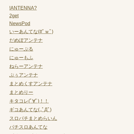
!ANTENNA?
2get
NewsPod
いーあんてな(#ﾟｗﾟ)
だめぽアンテナ
にゅーぷる
にゅーもふ
ねらーアンテナ
ぷぅアンテナ
まとめくすアンテナ
まとめりー
キタコレ(ﾟ∀ﾟ)！！
ギコあんてな(,,ﾟДﾟ)
スロパチまとめらいん
パチスロあんてな