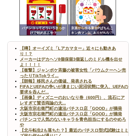
な事ｗｗｗｗｗｗｗｗｗｗｗ
定リ
ｗｗｗｗｗｗｗ
ンク
Powered by livedoor 相互RSS
自動
更新
パチンコってどういうきっか
京楽から出る新台Pぱちんこ
けで始めるんや？
キン肉マン3にありがちなこ
ツー
と
ル
【噂】オーイズミ「Lアカマター」近々にも動きあ
り！？
メーカーはデカヘソ8個保留3個返しのミドル機を出せ
よ！！！！
【衝撃】ジャンポケ斉藤の被害女性「バウムクーヘン売
ったりTikTokライ...
【朗報】移民さんの価値、発表される
FIFAとUEFAの争いが凄まじい泥沼状態に突入、UEFAの
要求を呑んだ...
【画像】ディズニーのおいなり巻（600円）、流石にア
レすぎて賛否両論の大...
大阪市宗右衛門町の違法パチスロ店「GOOD」が摘発
大阪市宗右衛門町の違法パチスロ店「GOOD」が摘発
パチンコで人気のないキャラを青色担当にするのやめろ
や
【北斗転生2も落ちた？】最近のパチスロ型式試験はミミ
ズ的な何かが通りにく...