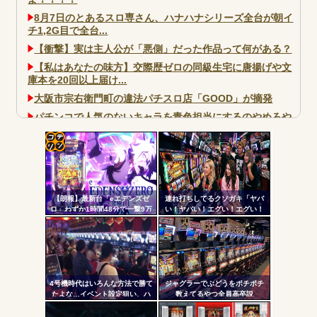
8月7日のとあるスロ専さん、ハナハナシリーズ全台が朝イ
チ1,2G目で全台...
【衝撃】実は主人公が「悪側」だった作品って何がある？
【私はあなたの味方】交際歴ゼロの同級生宅に唐揚げや文
庫本を20回以上届け...
大阪市宗右衛門町の違法パチスロ店「GOOD」が摘発
パチンコで人気のないキャラを青色担当にするのやめろや
ワイ、パチンコ屋店員の目の前で会員カードを握り潰し
「今までありがとう」と...
コテ
無職のパチンコカス(22)なんやが、ワイの人生どれくらい
ヤバいか教えて？...
リン
AngelBeats!とかいうクソアニメの思い出ｗｗｗ
【朗報】最新台「eエデンズゼ
連れ打ちしてるクソガキ「ヤバ
- 固
ロ」わずか1時間48分で一撃9万
い！ヤバい！エグい！エグい！
5000発コンプリートを達成して
アツい！アツい！」←語彙力無
定リ
しまうｗ 究極LT期待出玉2万発
さすぎだろｗｗｗ
ンク
超えの現行最強スペックは伊達
じゃないな…
自動
Powered by livedoor 相互RSS
更新
4号機時代はいろんな方法で勝て
ジャグラーでぶどうをポチポチ
たよな…イベント設定狙い、ハ
数えてるやつ全員高卒説
ツー
イエナ、超技術介入機、新装狙
い…