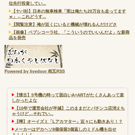
位先行投資してい...
【ヤバ杉】日本の無車検車「実は俺たち20万台も走ってます
ｗ」←これどうす...
【閲覧注意】俺が近くにいると機械が壊れるんだけどさ
【画像】ペプシコーラ社、「こういうのでいいんだよ」な新商
品を発売
Powered by livedoor 相互RSS
【懐古】5号機の時って面白いA+ARTがたくさんあって楽
しかったよな
【10年で運営会社が半減】このままだとパチンコ店消えち
ゃうけど…それでい...
【噂】オーイズミ「Lアカマター」近々にも動きあり！？
メーカーはデカヘソ8個保留3個返しのミドル機を出せ
よ！！！！