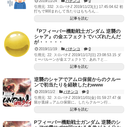
2019/11/24
パチンコ
0
引用元: 332: スロパチℤ 2019/11/23(土) 17:45:04.62 初
打ちで900まわして当たりはもちろん...
記事を読む
『Pフィーバー機動戦士ガンダム 逆襲の
シャア』の金エフェクトでハズれたんだ
が・・・・・
2019/11/19
パチンコ
0
引用元: 22: スロパチℤ 2019/11/17(日) 23:08:53.15 ダ
ミーバルーンが金エフェクトで、あれ？と...
記事を読む
逆襲のシャアでアムロ保留からのクルー
ンで初当たりを経験したわwww
2019/11/2
パチンコ
0
引用元: 32: スロパチℤ 2019/11/01(金) 01:59:27.47 保
留が直緑→アムロ保留に。したらクルーン行...
記事を読む
Pフィーバー機動戦士ガンダム 逆襲のシ