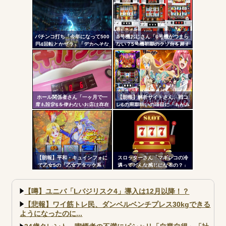
ル
パチンコ打ち「今年になって500
5号機おじさん「6号機がつまら
円4回転とかザラ」「デカへそな
ない？5号機初期のクソ台を超え
のに10回転とかザラ」←これほ
る事は絶対に無理」
んまかよ？
ホール関係者さん「一ヶ月で一
【朗報】解析サイトさん、戦コ
度も設定6を使わないお店は存在
レ6の周期狙いの項目に「もがみ
しないと思っています。6使った
んの尻画像」を採用
事がない店長も存在しないと思
う」←これガチ?！
【朗報】平和・キュインフォに
スロッターさん「マギレコの冷
て乙女5の「乙女アタック系」
遇ってどんな感じになるの？」
「繚乱の刻系」の連続演出信頼
度が公開される！みんなの体感
と比べてどうよ？
【噂】ユニバ「Lバジリスク4」導入は12月以降！？
【悲報】ワイ筋トレ民、ダンベルベンチプレス30kgできる
ようになったのに...