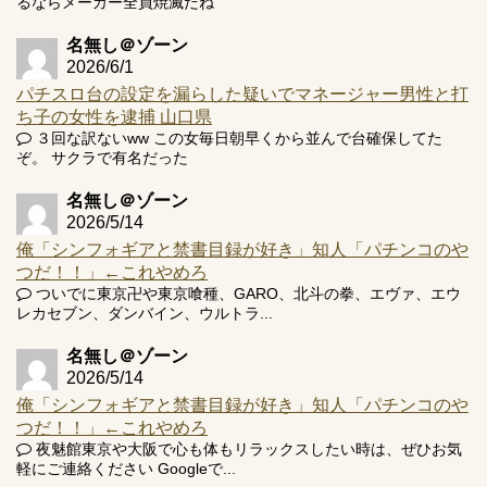
るならメーカー全員焼滅だね
名無し＠ゾーン
2026/6/1
パチスロ台の設定を漏らした疑いでマネージャー男性と打
ち子の女性を逮捕 山口県
３回な訳ないww この女毎日朝早くから並んで台確保してた
ぞ。 サクラで有名だった
名無し＠ゾーン
2026/5/14
俺「シンフォギアと禁書目録が好き」知人「パチンコのや
つだ！！」←これやめろ
ついでに東京卍や東京喰種、GARO、北斗の拳、エヴァ、エウ
レカセブン、ダンバイン、ウルトラ...
名無し＠ゾーン
2026/5/14
俺「シンフォギアと禁書目録が好き」知人「パチンコのや
つだ！！」←これやめろ
夜魅館東京や大阪で心も体もリラックスしたい時は、ぜひお気
軽にご連絡ください Googleで...