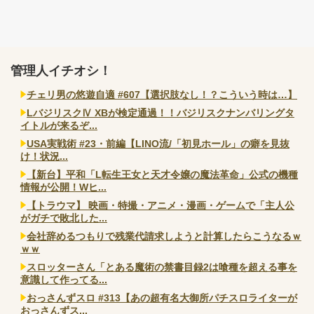
管理人イチオシ！
チェリ男の悠遊自適 #607【選択肢なし！？こういう時は…】
LバジリスクⅣ XBが検定通過！！バジリスクナンバリングタ
イトルが来るぞ...
USA実戦術 #23・前編【LINO流/「初見ホール」の癖を見抜
け！状況...
【新台】平和「L転生王女と天才令嬢の魔法革命」公式の機種
情報が公開！Wヒ...
【トラウマ】 映画・特撮・アニメ・漫画・ゲームで「主人公
がガチで敗北した...
会社辞めるつもりで残業代請求しようと計算したらこうなるｗ
ｗｗ
スロッターさん「とある魔術の禁書目録2は喰種を超える事を
意識して作ってる...
おっさんずスロ #313【あの超有名大御所パチスロライターが
おっさんずス...