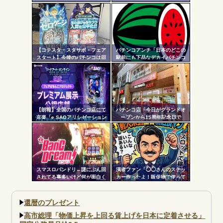
ツー
のに10回転とかザラ」←これほ
営業をもって閉店へ
んまかよ？
ル
【コテスタ・スタサポ・フェア
パチンコアンチ「日本のどこの
スタート】今後のパチンコは回
駅前にも下品なデカイパチンコ
数固定系必須でいいよな。そし
屋があって恥ずかしい」
て釘は完全に廃止するべき
【朗報】全国のパチンコ店にて
パチンコ店「今日がグランドオ
京楽「e SAOアリシゼーション
ープンから15周年記念日で
夜空」のデモ機プレミアム展示
す！」←ワイ「五万負けてま
が始まる！SAOファンは急
す」
げ！！！
スマスロバンドリ←謎にぶん回
演者ファン「◯◯さんのステッ
されてる事多いけど何が面白く
カー作ったよ！販促物で使って
て打ってるの？？？
いいよ」ﾎｲ ジャンバリ「勝手
にグッズ作ってタレントに渡さ
ないで」
還暦のプレゼント
高市総理「物価上昇を上回る賃上げを日本に定着させる」