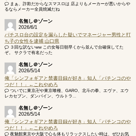
まぁ、詐欺だからなスマスロは 店よりもメーカーが悪いからや
Powered by livedoor 相互RSS
るならメーカー全員焼滅だね
名無し＠ゾーン
2026/6/1
パチスロ台の設定を漏らした疑いでマネージャー男性と打
ち子の女性を逮捕 山口県
３回な訳ないww この女毎日朝早くから並んで台確保してた
ぞ。 サクラで有名だった
名無し＠ゾーン
2026/5/14
俺「シンフォギアと禁書目録が好き」知人「パチンコのや
つだ！！」←これやめろ
ついでに東京卍や東京喰種、GARO、北斗の拳、エヴァ、エウ
レカセブン、ダンバイン、ウルトラ...
名無し＠ゾーン
2026/5/14
俺「シンフォギアと禁書目録が好き」知人「パチンコのや
つだ！！」←これやめろ
夜魅館東京や大阪で心も体もリラックスしたい時は、ぜひお気