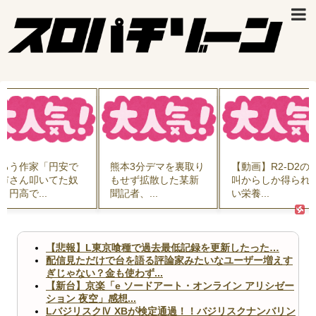
ろう作家「円安で
熊本3分デマを裏取り
【動画】R2-D2の
市さん叩いてた奴
もせず拡散した某新
叫からしか得られ
、円高で...
聞記者、...
い栄養...
【悲報】L東京喰種で過去最低記録を更新したった…
配信見ただけで台を語る評論家みたいなユーザー増えす
ぎじゃない？金も使わず...
【新台】京楽「e ソードアート・オンライン アリシゼー
ション 夜空」感想...
LバジリスクⅣ XBが検定通過！！バジリスクナンバリン