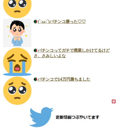
(´;ω;`)パチンコ勝った♡♡
パチンコってガチで廃業しかけてるけど
さ、さみしいよな
パチンコで14万円勝ちました