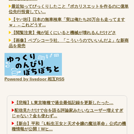
最近知ってびっくりしたこと『ポカリスエットを作るのに億単
位先行投資してい...
【ヤバ杉】日本の無車検車「実は俺たち20万台も走ってます
ｗ」←これどうす...
【閲覧注意】俺が近くにいると機械が壊れるんだけどさ
【画像】ペプシコーラ社、「こういうのでいいんだよ」な新商
品を発売
Powered by livedoor 相互RSS
【悲報】L東京喰種で過去最低記録を更新したった…
配信見ただけで台を語る評論家みたいなユーザー増えすぎ
じゃない？金も使わず...
【新台】平和「L転生王女と天才令嬢の魔法革命」公式の機
種情報が公開！Wヒ...