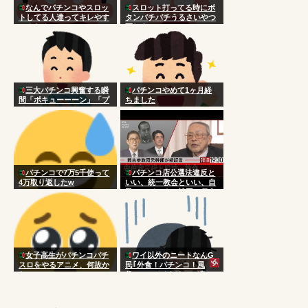
なんでパチンコやスロッ
スロット打ってる時にボ
トしてる人達ってキレやす
タンバチバチうるさいやつ
いんだろ
死ねよ
三大パチンコ興奮する瞬
パチンコやめて1ヶ月経
間「ポキューーーン」「プ
ちました
チュン！！！！…」
パチンコで7万5千使って
パチンコ店公選法違反と
4万取り返したw
いい、統一教会といい、自
民ってどこまで韓国に侵食
されてんだよｗｗｗｗｗｗ
ｗｗｗ
女子高生がパチンコパチ
ワイ以外のニートなんG
スロをやるアニメ、何故か
民｢外食！パチンコ！風
ない
俗！｣←バイタリティ凄い
よな