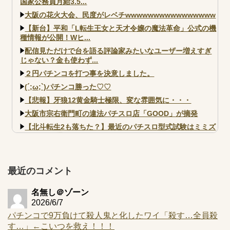
国家公務員月給3.5...
大阪の花火大会、民度がレベチwwwwwwwwwwwwwwww
【新台】平和「L転生王女と天才令嬢の魔法革命」公式の機
種情報が公開！Wヒ...
配信見ただけで台を語る評論家みたいなユーザー増えすぎ
じゃない？金も使わず...
２円パチンコを打つ事を決意しました。
(´;ω;`)パチンコ勝った♡♡
【悲報】牙狼12黄金騎士極限、変な雰囲気に・・・
大阪市宗右衛門町の違法パチスロ店「GOOD」が摘発
【北斗転生2も落ちた？】最近のパチスロ型式試験はミミズ
的な何かが通りにく...
【実戦報告】e黄門ちゃま寿限無 初日の評判まとめ！コン
プ報告あり！弱予告...
最近のコメント
アズールレーン スロット評価はコイン持ちの悪い疑似ボ天
井の軽い絆？
名無し＠ゾーン
2026/6/7
パチンコで9万負けて殺人鬼と化したワイ「殺す…全員殺
す…」←こいつを救え！！！