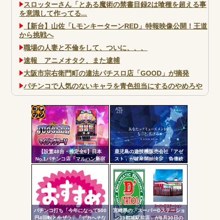
スロッターさん「とある魔術の禁書目録2は喰種を超える事
を意識して作ってる...
【新台】山佐「LモンキーターンRED」特報映像公開！王道
から挑戦へ
職場の人妻と不倫をして、ついに、、、
速報 アニメオタク、また逮捕
大阪市宗右衛門町の違法パチスロ店「GOOD」が摘発
パチンコで人気のないキャラを青色担当にするのやめろや
ワイ、パチンコ屋店員の目の前で会員カードを握り潰し
「今までありがとう」と...
無職のパチンコカス(22)なんやが、ワイの人生どれくらい
コテ
ヤバいか教えて？...
リン
AngelBeats!とかいうクソアニメの思い出ｗｗｗ
【設置48台・推定全6】日本
鹿児島の遊技機販売会社「アゼ
- 固
No.1パチンコ店「マルハン新宿
スト」が破産開始決定 負債総
東宝ビル店」のマイジャグラ
額は約3500万円
定リ
ー、とんでもない事になるｗｗ
ンク
ｗｗｗ
自動
Powered by livedoor 相互RSS
更新
パチンコ打ち「今年になって500
宮崎県の「スーパーDステーショ
円4回転とかザラ」「デカへそな
ン39都城駅前店」が8月30日の