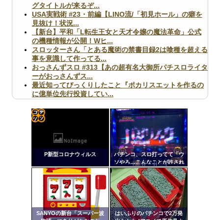
グタイトルが来るぞ...
USA実戦術 #23・前編【LINO流/「初見ホール」の癖を
見抜け！状況...
【新台】平和「L転生王女と天才令嬢の魔法革命」公式
の機種情報が公開！Wヒ...
スロッターさん「とある魔術の禁書目録2は喰種を超える
事を意識して作ってる...
おっさんずスロ #313【あの超有名大御所パチスロライタ
ーがおっさんずス...
最近知ってびっくりしたこと『ポカリスエットを作るの
に億単位先行投資してい...
【ヤバ杉】日本の無車検車「実は俺たち20万台も走って
ますｗ」←これどうす...
【閲覧注意】俺が近くにいると機械が壊れるんだけどさ
【画像】ペプシコーラ社、「こういうのでいいんだよ」
コテ
な新商品を発売
リン
P新型コロナウィルス
パチンコ、スロ打ってて「ウ
- 固
ソやろ…こんなことが許され
ていいのか！？」って思った
定リ
こと
ンク
Powered by livedoor 相互RSS
自動
更新
SANYOの新台「スーパー波
はいふりのパチンコで2万発