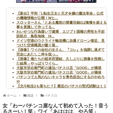
物語」にありがちなこと
出たからdアニメで原作見よ
ツー
うと思う
ル
【新台】平和「L転生王女と天才令嬢の魔法革命」公式
の機種情報が公開！Wヒ...
スロッターさん「とある魔術の禁書目録2は喰種を超える
事を意識して作ってる...
わいせつな行為疑いで逮捕 エジプト国籍の男性を不起
訴処分 鳥取地検 [8...
ドイツ空港のウクライナ輸送機に自爆ドローン接近、見
つけた空港職員が蹴り落...
【画像】ワイの会社の女さん、『コレ』を強調し過ぎて
完全にあたしこ枠を狙っ...
【画像】俺たちの姫本田望結、久しぶりに画像を投稿し
た結果→やっぱりワイら...
大阪市宗右衛門町の違法パチスロ店「GOOD」が摘発
大阪市宗右衛門町の違法パチスロ店「GOOD」が摘発
パチンコで人気のないキャラを青色担当にするのやめろ
や
【北斗転生2も落ちた？】最近のパチスロ型式試験はミミ
ズ的な何かが通りにく...
無職のパチンコカス(22)なんやが、ワイの人生どれくら
ホーム
雑談
パチスロ
いヤバいか教えて？...
AngelBeats!とかいうクソアニメの思い出ｗｗｗ
女「わーパチンコ屋なんて初めて入った！音う
るさーい！笑」ワイ「あははは、やろ笑」