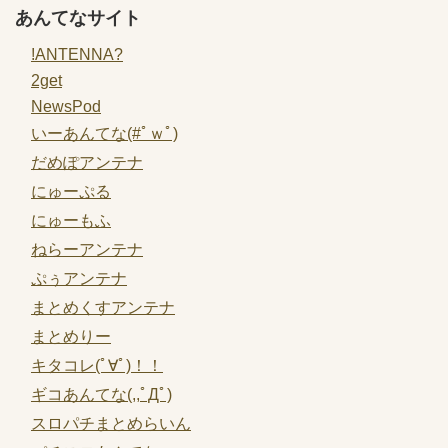
あんてなサイト
!ANTENNA?
2get
NewsPod
いーあんてな(#ﾟｗﾟ)
だめぽアンテナ
にゅーぷる
にゅーもふ
ねらーアンテナ
ぷぅアンテナ
まとめくすアンテナ
まとめりー
キタコレ(ﾟ∀ﾟ)！！
ギコあんてな(,,ﾟДﾟ)
スロパチまとめらいん