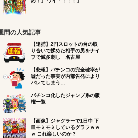
め！」 ワイ「！！！」
週間の人気記事
【逮捕】2円スロットの台の取
り合いで揉めた相手の男をナイ
フで滅多刺し 名古屋
【悲報】パチンコの完全確率が
嘘だった事実が内部告発により
バレてしまう…
パチンコ化したジャンプ系の版
権一覧
【画像】ジャグラーで1日中 下
皿モミモミしているグラフｗｗ
ｗ これ楽しいのか？