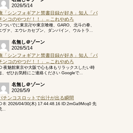
2026/5/14
俺「シンフォギアと禁書目録が好き」知人「パ
チンコのやつだ！！」←これやめろ
ついでに東京卍や東京喰種、GARO、北斗の拳、
エヴァ、エウレカセブン、ダンバイン、ウルトラ...
名無し＠ゾーン
2026/5/14
俺「シンフォギアと禁書目録が好き」知人「パ
チンコのやつだ！！」←これやめろ
夜魅館東京や大阪で心も体もリラックスしたい時
は、ぜひお気軽にご連絡ください Googleで...
名無し＠ゾーン
2026/5/9
パチンコスロットで出汁が出る瞬間
8: 2026/04/30(木) 17:44:48.16 ID:2mGa9Mcq0 先
...