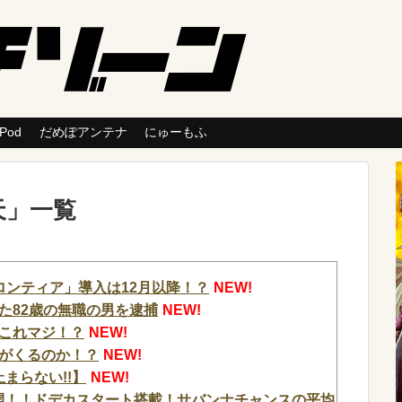
 Pod
だめぽアンテナ
にゅーもふ
天
」
一覧
ロンティア」導入は12月以降！？
NEW!
た82歳の無職の男を逮捕
NEW!
これマジ！？
NEW!
がくるのか！？
NEW!
止まらない!!】
NEW!
公開！！ドデカスタート搭載！サバンナチャンスの平均