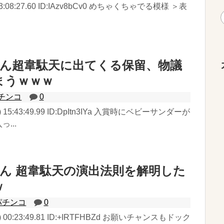
木) 03:08:27.60 ID:IAzv8bCv0 めちゃくちゃでる模様 ＞表
さん超韋駄天に出てくる保留、物議
まうｗｗｗ
チンコ
0
1(月) 15:43:49.99 ID:DpItn3IYa 入賞時にベビーサンダーが
...
さん 超韋駄天の演出法則を解明した
ｗ
パチンコ
0
7(木) 00:23:49.81 ID:+IRTFHBZd お願いチャンスもドック