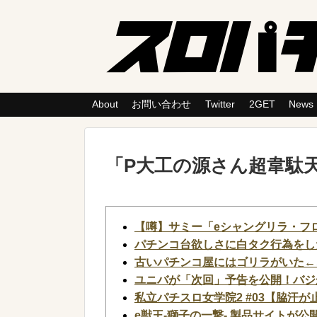
About
お問い合わせ
Twitter
2GET
News
「
P大工の源さん超韋駄
【噂】サミー「eシャングリラ・フ
パチンコ台欲しさに白タク行為をし
古いパチンコ屋にはゴリラがいた←
ユニバが「次回」予告を公開！バジ
私立パチスロ女学院2 #03【脇汗が
e獣王-獅子の一撃- 製品サイトが