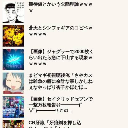
期待値とかいう欠陥理論ｗｗｗ
ｗ
蒼天とシンフォギアのコピペｗ
ｗｗｗｗ
【画像】ジャグラーで2000枚く
らい出たら急に下山する現象ｗ
ｗｗｗｗ
まどマギ初視聴後俺「さやカス
は雑魚の癖に余計な事しかしね
ぇなやっぱり杏子かほむほ...
【画像】セイクリッドセブンで
一撃万枚報告ｷﾀ━━━━(ﾟ
∀ﾟ)━━━━!! この...
CR牙狼「牙狼剣を押し込