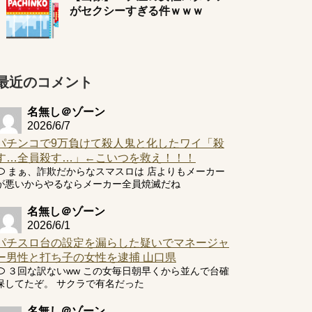
がセクシーすぎる件ｗｗｗ
最近のコメント
名無し＠ゾーン
2026/6/7
パチンコで9万負けて殺人鬼と化したワイ「殺
す…全員殺す…」←こいつを救え！！！
まぁ、詐欺だからなスマスロは 店よりもメーカー
が悪いからやるならメーカー全員焼滅だね
名無し＠ゾーン
2026/6/1
パチスロ台の設定を漏らした疑いでマネージャ
ー男性と打ち子の女性を逮捕 山口県
３回な訳ないww この女毎日朝早くから並んで台確
保してたぞ。 サクラで有名だった
名無し＠ゾーン