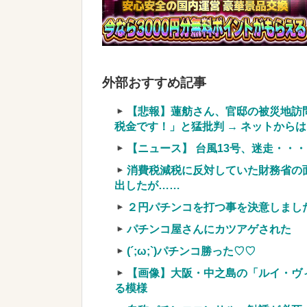
【画像】宇垣美里「学生時代は全然モ
w w w
NEW!
【衝撃画像】中学生「先生！水泳で
まさかの『こう』なってしまうw w w 
外部おすすめ記事
実質確率という罠
車上のテントでキャンプ 民泊施設が
【悲報】蓮舫さん、官邸の被災地訪
【競馬・難解】6/30(水)第44回帝王賞(
税金です！」と猛批判 → ネットからは巨
名機が生まれなかった悲しい枠
【ニュース】 台風13号、迷走・・・
消費税減税に反対していた財務省の
出したが……
２円パチンコを打つ事を決意しまし
Powered by livedoor 相互RSS
パチンコ屋さんにカツアゲされた
(´;ω;`)パチンコ勝った♡♡
【画像】大阪・中之島の「ルイ・ヴ
る模様