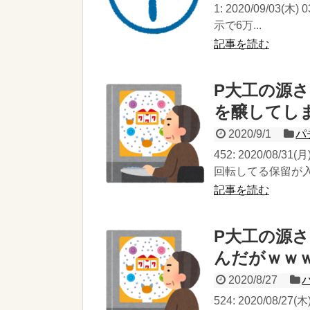
1: 2020/09/03(
示で6万...
記事を読む
P大工の源
を醸してし
2020/9/1
パ
452: 2020/08/3
回転してる保留が入っ
記事を読む
P大工の源
んだがｗｗ
2020/8/27
524: 2020/08/2