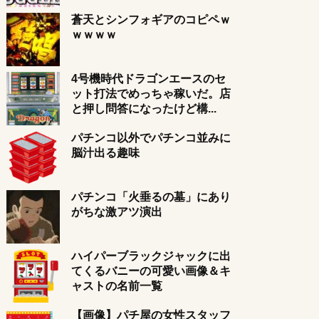
蒼天とシンフォギアのコピペｗ
ｗｗｗｗ
4号機時代ドラゴンエースのセ
ット打法でめっちゃ稼いだ。店
と押し問答になったけど構...
パチンコ以外でパチンコ並みに
脳汁出る趣味
パチンコ「火垂るの墓」にあり
がちな激アツ演出
ハイパーブラックジャックに出
てくるバニーの可愛い画像＆キ
ャストの名前一覧
【画像】パチ屋の女性スタッフ