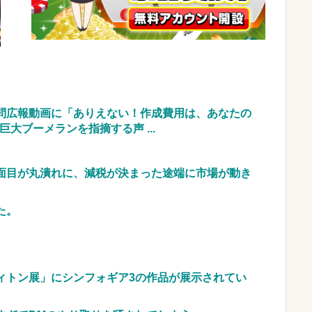
テなかったです」←これほんまかぁ？w w w w w
水着になるのイヤです！」先生「分かった」→結果
w w w w
NEW!
車のレンタル 五所川原 青森
問広報動画に「ありえない！作成費用は、あなたの
JpnI) Part6 みんなの予想
大ブーメランを指摘する声 ...
面目が丸潰れに、減税が決まった途端に市場が動き
た。
ィトン展」にシンフォギア3の作品が展示されてい