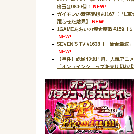
出玉は9800個！
NEW!
ガイモンの豪腕夢想 #1167【「
躍らせた結果】
NEW!
1GAMEあおいの煌★漢塾 #159【
NEW!
SEVEN’S TV #1638【「新
NEW!
【事件】総額43億円超、人気アニ
「オンラインショップを売り切れ状態
【速報】共産党「これは酷い…京都
ト給付事業から排除された」
NEW!
ネット空間ほど賛成論が強くない？
に関する意識調査で見えた意外な結
メンタリストDaiGo「SNS最大
になったこと」
NEW!
【緊急】お笑いジャングルポケット
【画像】タトゥーだらけの美人海鮮
ブッ刺さりまくりw w w w w w w w 