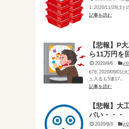
1: 2020/11/28(土
記事を読む
【悲報】P大
ら11万円を
2020/9/6
パ
676: 2020/09/01
ュ入るも5連17...
記事を読む
【悲報】大
バい・・・
2020/9/3
パ