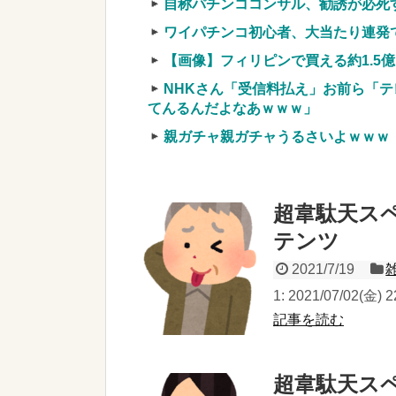
自称パチンココンサル、勧誘が必死
ワイパチンコ初心者、大当たり連発
【画像】フィリピンで買える約1.5
NHKさん「受信料払え」お前ら「テ
てんるんだよなあｗｗｗ」
親ガチャ親ガチャうるさいよｗｗｗ
超韋駄天ス
テンツ
2021/7/19
1: 2021/07/02(金
記事を読む
超韋駄天ス