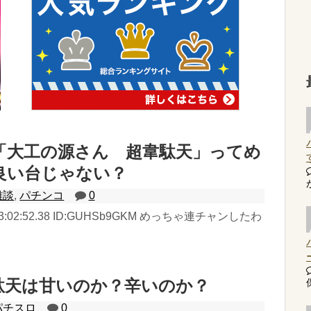
「大工の源さん 超韋駄天」ってめ
良い台じゃない？
雑談
,
パチンコ
0
水) 23:02:52.38 ID:GUHSb9GKM めっちゃ連チャンしたわ
駄天は甘いのか？辛いのか？
パチスロ
0