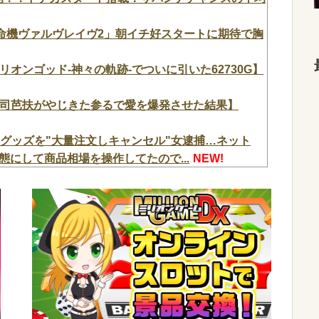
L革命機ヴァルヴレイヴ2」朝イチ好スタートに期待で胸
ミリオンゴッド-神々の軌跡-でついに引いた62730G】
台最速」司芭扶がやじきた参るで愛を爆発させた結果】
メグッズを"大量注文しキャンセル"女逮捕…ネット
にして商品相場を操作してたので...
NEW!
市でマイナンバーカードを持たない29万人がポイン
女系天皇、養子子息の皇位継承など…皇室のあり方
果とは
NEW!
のデメリットは口を開く価値がない奴が発信できるよう
斉藤慎二被告に懲役7年の求刑←これ…
NEW!
料理人、現る！！←コレはセクシー過ぎてワイらに
w
NEW!