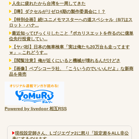
人生に疲れたから台湾を一周してきた
【噂】ダクセルがリゼロ4期の製作委員会に！？
【特別企画】続!ユニメモマスターへの道スペシャル（8/7はス
ロット・ハナ...
最近知ってびっくりしたこと『ポカリスエットを作るのに億単
位先行投資してい...
【ヤバ杉】日本の無車検車「実は俺たち20万台も走ってます
ｗ」←これどうす...
【閲覧注意】俺が近くにいると機械が壊れるんだけどさ
【画像】ペプシコーラ社、「こういうのでいいんだよ」な新商
品を発売
Powered by livedoor 相互RSS
現役設定師さん、Lゴジエヴァ2に怒り「設定差をALL非公
表にするのはさす...