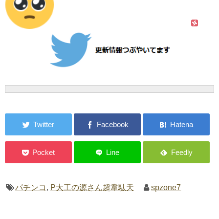
パチンコ
,
P大工の源さん超韋駄天
spzone7