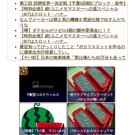
第三回 回胴世界一決定戦【予選5回戦Cブロック・前半】
【特別企画】続!ユニメモマスターへの道スペシャル
（8/7はスロット・ハナ...
なんでメーカーは萌え系の機種を荒波仕様で出すんだろ
うな
【噂】ダクセルがリゼロ4期の製作委員会に！？
【特別企画】続!ユニメモマスターへの道スペシャル
（8/7はスロット・ハナ...
最近知ってびっくりしたこと『ポカリスエットを作るの
に億単位先行投資してい...
【ヤバ杉】日本の無車検車「実は俺たち20万台も走って
ますｗ」←これどうす...
【閲覧注意】俺が近くにいると機械が壊れるんだけどさ
【画像】ペプシコーラ社、「こういうのでいいんだよ」
な新商品を発売
コテ
リン
P新型コロナウィルス
何でラブライブシリーズって
- 固
パチスロが無いの？
定リ
Powered by livedoor 相互RSS
ンク
自動
更新
【悲報】ワイ将、マジハロの
パチンコとかスロットってや