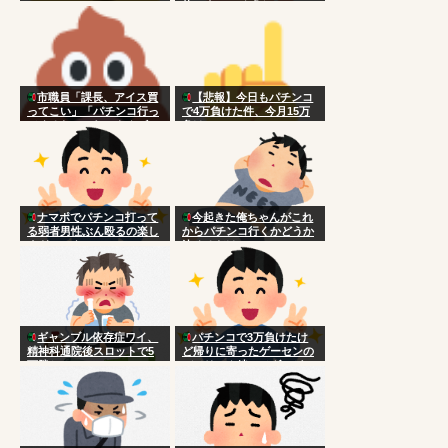
体です」ワイ「ん?」
市職員「課長、アイス買
【悲報】今日もパチンコ
ってこい」「パチンコ行っ
で4万負けた件、今月15万
てくるわ」これでもクビに
負け
ならない [754019341]
ナマポでパチンコ打って
今起きた俺ちゃんがこれ
る弱者男性ぶん殴るの楽し
からパチンコ行くかどうか
すぎワロタ
決めるだけのスレ
ギャンブル依存症ワイ、
パチンコで3万負けたけ
精神科通院後スロットで5
ど帰りに寄ったゲーセンの
万勝ち
バジリスク絆でメダルが
1800枚出た