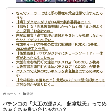
新台取れずに涙目で敗走
った事ないけど1日で10万円
ツー
以上儲けたりした時ってどん
な気持ちなの？
ル
なんでメーカーは萌え系の機種を荒波仕様で出すんだろ
うな
【噂】ダクセルがリゼロ4期の製作委員会に！？
【悲報】女「丸亀製麺美味しかったね」俺「また来よう
よ」店員「お会計238...
内閣広報官「高市総理が避難所を３分しか視察しなかっ
たなんてデマ！50分い...
韓国型イージス搭載の次世代駆逐艦「KDDX」1番艦…
2032年竣工と公示...
【衝撃画像】ババアがジジイにチェーンソー！？←一体
何があったんやコレw ...
大阪市宗右衛門町の違法パチスロ店「GOOD」が摘発
大阪市宗右衛門町の違法パチスロ店「GOOD」が摘発
パチンコで人気のないキャラを青色担当にするのやめろ
や
【北斗転生2も落ちた？】最近のパチスロ型式試験はミミ
ズ的な何かが通りにく...
無職のパチンコカス(22)なんやが、ワイの人生どれくら
いヤバいか教えて？...
ホーム
雑談
AngelBeats!とかいうクソアニメの思い出ｗｗｗ
パチンコの「大工の源さん 超韋駄天」ってめ
ちゃくちゃ良い台じゃない？