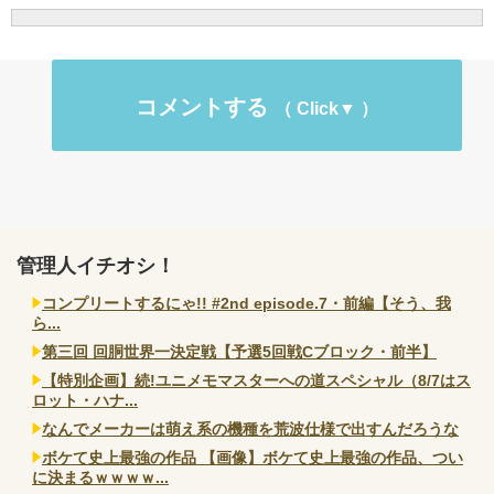
コメントする
管理人イチオシ！
コンプリートするにゃ!! #2nd episode.7・前編【そう、我
ら...
第三回 回胴世界一決定戦【予選5回戦Cブロック・前半】
【特別企画】続!ユニメモマスターへの道スペシャル（8/7はス
ロット・ハナ...
なんでメーカーは萌え系の機種を荒波仕様で出すんだろうな
ボケて史上最強の作品 【画像】ボケて史上最強の作品、つい
に決まるｗｗｗｗ...