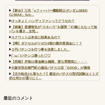
が降臨！！！電音部の実機も!？
かない層が一定数いそうだが
【新台】三共「eフィーバー機動戦士ガンダムSEED
CLIMAX」5ch...
けっきょく ハンディファンってどうなの？
【画像】長瀬智也が“スネハラ”を謝罪「47歳にもなって短
パンを履き…女性...
スクワットは本当に効果あるの？
【噂】ダクセルがリゼロ4期の製作委員会に！？
２円パチンコを打つ事を決意しました。
(´;ω;`)パチンコ勝った♡♡
【悲報】牙狼12黄金騎士極限、変な雰囲気に・・・
大阪市宗右衛門町の違法パチスロ店「GOOD」が摘発
【北斗転生2も落ちた？】最近のパチスロ型式試験はミミズ
的な何かが通りにく...
【実戦報告】e黄門ちゃま寿限無 初日の評判まとめ！コン
プ報告あり！弱予告...
アズールレーン スロット評価はコイン持ちの悪い疑似ボ天
最近のコメント
井の軽い絆？