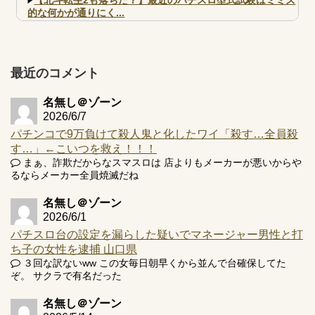
的な何かが通りにく...
【実戦報告】e黄門ちゃま寿限無 初日の評判まとめ！コン
プ報告あり！弱予告...
アズールレーン スロット評価はコイン持ちの悪い疑似ボ天
最近のコメント
井の軽い絆？
名無し＠ゾーン
2026/6/7
パチンコで9万負けて殺人鬼と化したワイ「殺す…全員殺
す…」←こいつを救え！！！
Powered by livedoor 相互RSS
まぁ、詐欺だからなスマスロは 店よりもメーカーが悪いからや
るならメーカー全員焼滅だね
名無し＠ゾーン
2026/6/1
パチスロ台の設定を漏らした疑いでマネージャー男性と打
ち子の女性を逮捕 山口県
３回な訳ないww この女毎日朝早くから並んで台確保してた
ぞ。 サクラで有名だった
名無し＠ゾーン