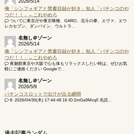
2026/5/14
俺「シンフォギアと禁書目録が好き」知人「パチンコのや
つだ！！」←これやめろ
ついでに東京卍や東京喰種、GARO、北斗の拳、エヴァ、エウ
レカセブン、ダンバイン、ウルトラ...
名無し＠ゾーン
2026/5/14
俺「シンフォギアと禁書目録が好き」知人「パチンコのや
つだ！！」←これやめろ
夜魅館東京や大阪で心も体もリラックスしたい時は、ぜひお気
軽にご連絡ください Googleで...
名無し＠ゾーン
2026/5/9
パチンコスロットで出汁が出る瞬間
8: 2026/04/30(木) 17:44:48.16 ID:2mGa9Mcq0 先読...
過去記事ランダム