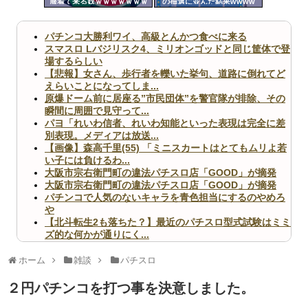
服着て来る奴ｗｗｗｗｗｗｗ
の抽選に並んだ結果wwww
ツー
ｗｗｗｗｗ
ル
パチンコ大勝利ワイ、高級とんかつ食べに来る
スマスロ Lバジリスク4、ミリオンゴッドと同じ筐体で登
場するらしい
【悲報】女さん、歩行者を轢いた挙句、道路に倒れてど
えらいことになってしま...
原爆ドーム前に居座る”市民団体”を警官隊が排除、その
瞬間に周囲で見守って...
パヨ「れいわ信者、れいわ知能といった表現は完全に差
別表現。メディアは放送...
【画像】森高千里(55) 「ミニスカートはとてもムリよ若
い子には負けるわ...
大阪市宗右衛門町の違法パチスロ店「GOOD」が摘発
大阪市宗右衛門町の違法パチスロ店「GOOD」が摘発
パチンコで人気のないキャラを青色担当にするのやめろ
や
【北斗転生2も落ちた？】最近のパチスロ型式試験はミミ
ズ的な何かが通りにく...
無職のパチンコカス(22)なんやが、ワイの人生どれくら
いヤバいか教えて？...
ホーム
雑談
パチスロ
AngelBeats!とかいうクソアニメの思い出ｗｗｗ
２円パチンコを打つ事を決意しました。