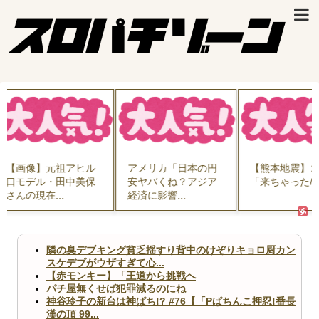
画像】元祖アヒル
アメリカ「日本の円
【熊本地震】コロ
モデル・田中美保
安ヤバくね？アジア
「来ちゃった///」..
んの現在...
経済に影響...
隣の臭デブキング貧乏揺すり背中のけぞりキョロ厨カン
スケデブがウザすぎて心...
【赤モンキー】「王道から挑戦へ
パチ屋無くせば犯罪減るのにね
神谷玲子の新台は神ぱち!? #76【「Pぱちんこ押忍!番長
漢の頂 99...