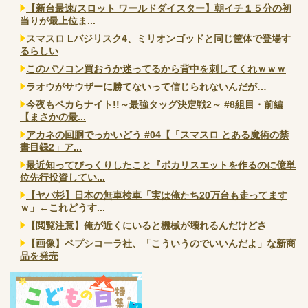
【新台最速/スロット ワールドダイスター】朝イチ１５分の初
当りが最上位ま...
スマスロ Lバジリスク4、ミリオンゴッドと同じ筐体で登場す
るらしい
このパソコン買おうか迷ってるから背中を刺してくれｗｗｗ
ラオウがサウザーに勝てないって信じられないんだが…
今夜もペカらナイト!!～最強タッグ決定戦2～ #8組目・前編
【まさかの最...
アカネの回胴でっかいどう #04【「スマスロ とある魔術の禁
書目録2」ア...
最近知ってびっくりしたこと『ポカリスエットを作るのに億単
位先行投資してい...
【ヤバ杉】日本の無車検車「実は俺たち20万台も走ってます
ｗ」←これどうす...
【閲覧注意】俺が近くにいると機械が壊れるんだけどさ
【画像】ペプシコーラ社、「こういうのでいいんだよ」な新商
品を発売