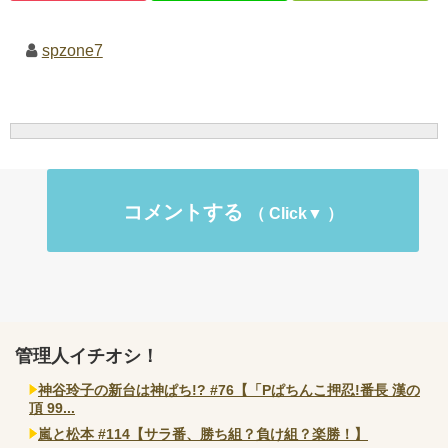
spzone7
コメントする
管理人イチオシ！
神谷玲子の新台は神ぱち!? #76【「Pぱちんこ押忍!番長 漢の
頂 99...
嵐と松本 #114【サラ番、勝ち組？負け組？楽勝！】