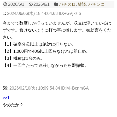
2026/6/1
2026/6/1
パチスロ
,
雑談
,
パチンコ
1:
2024/06/06(木) 18:44:04.63 ID:+GVjkzib
Powered by livedoor 相互RSS
今までで数度しか打っていませんが、収支は浮いているは
ずです。負けないように打つ事に徹します。御助言をくだ
さい。
【1】確率分母以上は絶対に打たない。
【2】1,000円で40G以上回らなければ即止め。
【3】機種は1台のみ。
【4】一回当たって連荘しなかったら即撤収。
59:
2026/02/10(火) 10:09:54.84 ID:M+BcnmGA
>>1
やめたか？