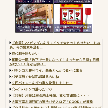
たよな…イベント設定狙い、ハ
んだけどオカルト信者って台を
イエナ、超技術介入機、新装狙
休ませなかったら爆連したって
い…
いう思考にはならないの？
パチンコ店「今日がグランドオ
パチンコ打ち「今年になって500
ープンから15周年記念日で
円4回転とかザラ」「デカへそな
す！」←ワイ「五万負けてま
のに10回転とかザラ」←これほ
す」
んまかよ？
【命題】ZZガンダムをリメイクで大ヒットさせたい。じゃ
あ、何の要素を足せ...
時代劇を語りたい
尾田栄一郎「数字で一番になってしまったから目指す目標
がない！！何から学べ...
パチンコ大勝利ワイ、高級とんかつ食べに来る
パチ屋無くせば犯罪減るのにね
２円パチンコを打つ事を決意しました。
(´;ω;`)パチンコ勝った♡♡
【悲報】牙狼12黄金騎士極限、変な雰囲気に・・・
大阪市宗右衛門町の違法パチスロ店「GOOD」が摘発
【北斗転生2も落ちた？】最近のパチスロ型式試験はミミズ