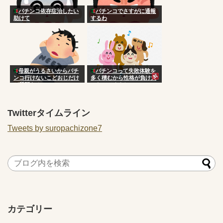
パチンコ依存症治したい
パチンコでさすがに通報
助けて
するわ
母親がうるさいからパチ
パチンコって失敗体験を
ンコ行けないこどおじだけ
多く積むから性格が負け犬
ど質問ある？
になってくよね
Twitterタイムライン
Tweets by suropachizone7
カテゴリー