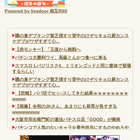
Powered by livedoor 相互RSS
隣の臭デブキング貧乏揺すり背中のけぞりキョロ厨カンス
ケデブがウザすぎて心...
【赤モンキー】「王道から挑戦へ
パチンコ大勝利ワイ、高級とんかつ食べに来る
スマスロ Lバジリスク4、ミリオンゴッドと同じ筐体で登場
するらしい
隣の臭デブキング貧乏揺すり背中のけぞりキョロ厨カンス
ケデブがウザすぎて心...
【悲報】パパ活でセッ○スしてきた結果ｗｗｗｗｗｗｗｗ
wwww
【画像】令和のJKさん、あまりにも発育が良すぎる
wwwwwwww
大阪市宗右衛門町の違法パチスロ店「GOOD」が摘発
パチンコで人気のないキャラを青色担当にするのやめろや
ワイ、パチンコ屋店員の目の前で会員カードを握り潰し