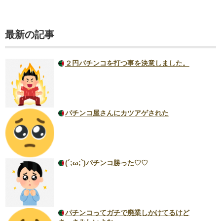
最新の記事
２円パチンコを打つ事を決意しました。
パチンコ屋さんにカツアゲされた
(´;ω;`)パチンコ勝った♡♡
パチンコってガチで廃業しかけてるけど