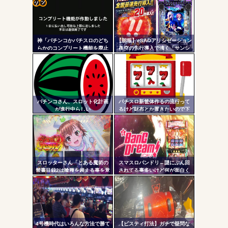
「今までありがとう」と...
コテ
無職のパチンコカス(22)なんやが、ワイの人生どれくらい
ヤバいか教えて？...
リン
AngelBeats!とかいうクソアニメの思い出ｗｗｗ
神「パチンコかパチスロのどち
【朗報】eSAOアリシゼーション
- 固
らかのコンプリート機能を廃止
夜空の先行導入で沸く「サンシ
して出し放題にします！」←ど
ャインKYORAKU平針」2日連続
定リ
っち選ぶ？？？
で総差枚10万枚超えの祭りを開
ンク
催中ｗｗｗｗ
自動
Powered by livedoor 相互RSS
更新
パチンコさん、スロット化計画
パチスロ新筐体作るの流行って
が進行中らしい
るけど財布とか置きたいので下
ツー
皿とか今まで通りがいいわ
ル
スロッターさん「とある魔術の
スマスロバンドリ←謎にぶん回
禁書目録2は喰種を超える事を意
されてる事多いけど何が面白く
識して作ってるだけあって、演
て打ってるの？？？
出・ゲーム性は東京喰種よりも
良い」
4号機時代はいろんな方法で勝て
【ビスティ打法】ガチで疑問な