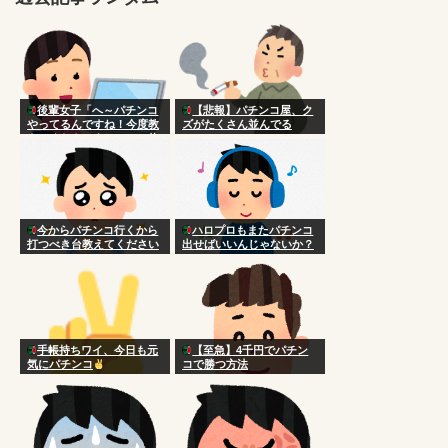
後輩女子「へ～パチンコ
【悲報】パチンコ屋、ク
やってるんですね！今度教
ズがたくさん並んでる
えてくださいよ～ｗ」 俺
「あははｗまぁコツとかな
いけど台選びかなやっぱ
ｗ」
今からパチンコ行くから
ハロプロもまたパチンコ
打つべき台教えてください
出せばいいんじゃないか？
手帳持ちワイ、今日も元
【至急】4千円でパチン
気にパチンコ
コで勝つ方法