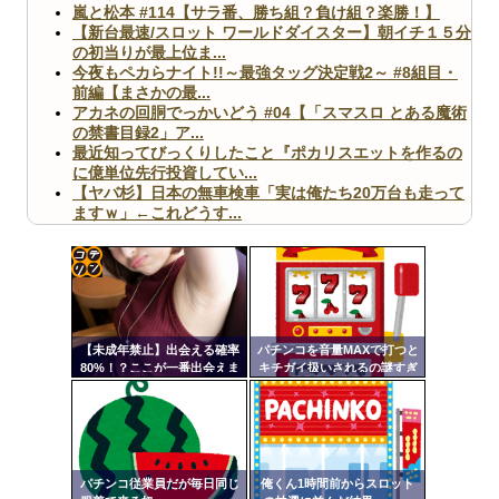
嵐と松本 #114【サラ番、勝ち組？負け組？楽勝！】
【新台最速/スロット ワールドダイスター】朝イチ１５分
の初当りが最上位ま...
今夜もペカらナイト!!～最強タッグ決定戦2～ #8組目・
前編【まさかの最...
アカネの回胴でっかいどう #04【「スマスロ とある魔術
の禁書目録2」ア...
最近知ってびっくりしたこと『ポカリスエットを作るの
に億単位先行投資してい...
【ヤバ杉】日本の無車検車「実は俺たち20万台も走って
ますｗ」←これどうす...
【閲覧注意】俺が近くにいると機械が壊れるんだけどさ
【画像】ペプシコーラ社、「こういうのでいいんだよ」
な新商品を発売
コテ
リン
【未成年禁止】出会える確率
パチンコを音量MAXで打つと
- 固
80%！？ここが一番出会えま
キチガイ扱いされるの謎すぎ
す
るんですけども
定リ
Powered by livedoor 相互RSS
ンク
自動
更新
パチンコ従業員だが毎日同じ
俺くん1時間前からスロット