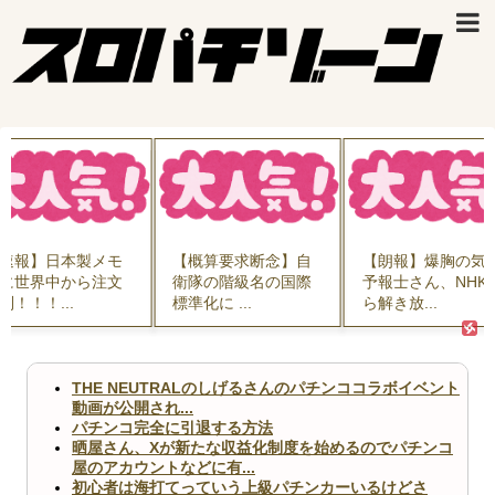
【概算要求断念】自
【朗報】爆胸の気象
女さん ｢アイド
衛隊の階級名の国際
予報士さん、NHKか
19歳にもなって
標準化に ...
ら解き放...
水を着...
THE NEUTRALのしげるさんのパチンココラボイベント
動画が公開され...
パチンコ完全に引退する方法
晒屋さん、Xが新たな収益化制度を始めるのでパチンコ
屋のアカウントなどに有...
初心者は海打てっていう上級パチンカーいるけどさ