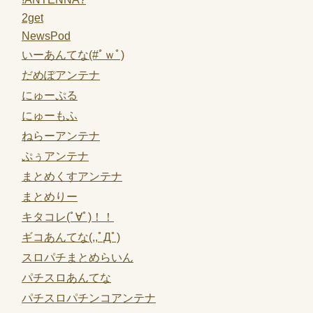
2get
NewsPod
いーあんてな(#ﾟｗﾟ)
だめぽアンテナ
にゅーぷる
にゅーもふ
ねらーアンテナ
ぷぅアンテナ
まとめくすアンテナ
まとめりー
キタコレ(ﾟ∀ﾟ)！！
ギコあんてな(,,ﾟДﾟ)
スロパチまとめらいん
パチスロあんてな
パチスロパチンコアンテナ