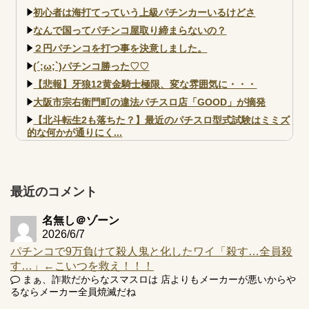
初心者は海打てっていう上級パチンカーいるけどさ
なんで国ってパチンコ屋取り締まらないの？
２円パチンコを打つ事を決意しました。
(´;ω;`)パチンコ勝った♡♡
【悲報】牙狼12黄金騎士極限、変な雰囲気に・・・
大阪市宗右衛門町の違法パチスロ店「GOOD」が摘発
【北斗転生2も落ちた？】最近のパチスロ型式試験はミミズ
的な何かが通りにく...
【実戦報告】e黄門ちゃま寿限無 初日の評判まとめ！コン
プ報告あり！弱予告...
アズールレーン スロット評価はコイン持ちの悪い疑似ボ天
最近のコメント
井の軽い絆？
名無し＠ゾーン
2026/6/7
パチンコで9万負けて殺人鬼と化したワイ「殺す…全員殺
す…」←こいつを救え！！！
Powered by livedoor 相互RSS
まぁ、詐欺だからなスマスロは 店よりもメーカーが悪いからや
るならメーカー全員焼滅だね