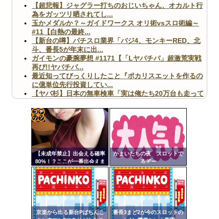
【超悲報】ジャグラー打ちのおじいちゃん、オカルト行
為をガッツリ晒されてし...
玉かメダルか？～ガイドワークス オリ術vsスロ術編～
#11【白熱の最終...
【新台の噂】パチスロ業界「バジ4、モンキーRED、北
斗、番長5が年末に出...
ガイモンの豪腕夢想 #1171【「Lヤバチバ」超激荒実戦
再び!!ヤバチバ...
最近知ってびっくりしたこと『ポカリスエットを作るの
に億単位先行投資してい...
【ヤバ杉】日本の無車検車「実は俺たち20万台も走って
ますｗ」←これどうす...
【閲覧注意】俺が近くにいると機械が壊れるんだけどさ
【画像】ペプシコーラ社、「こういうのでいいんだよ」
な新商品を発売
コテ
リン
【未成年禁止】出会える確率
かまいたちの夜 スロットで
- 固
80%！？ここが一番出会えま
るぞー
す
定リ
Powered by livedoor 相互RSS
ンク
自動
更新
京楽から出る新台Pぱちんこ
番長3まど2が今のスロットの