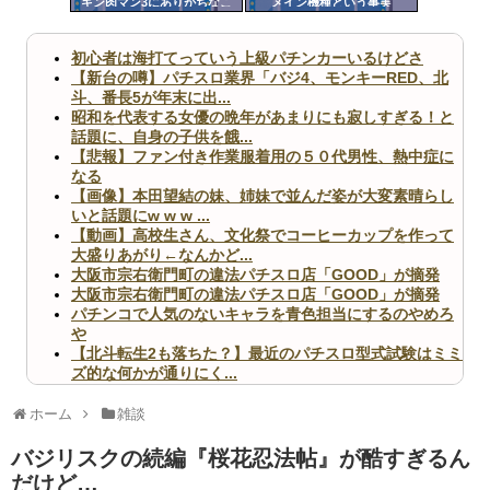
キン肉マン3にありがちなこ
メイン機種という事実
ツー
と
ル
初心者は海打てっていう上級パチンカーいるけどさ
【新台の噂】パチスロ業界「バジ4、モンキーRED、北
斗、番長5が年末に出...
昭和を代表する女優の晩年があまりにも寂しすぎる！と
話題に、自身の子供を餓...
【悲報】ファン付き作業服着用の５０代男性、熱中症に
なる
【画像】本田望結の妹、姉妹で並んだ姿が大変素晴らし
いと話題にw w w ...
【動画】高校生さん、文化祭でコーヒーカップを作って
大盛りあがり←なんかど...
大阪市宗右衛門町の違法パチスロ店「GOOD」が摘発
大阪市宗右衛門町の違法パチスロ店「GOOD」が摘発
パチンコで人気のないキャラを青色担当にするのやめろ
や
【北斗転生2も落ちた？】最近のパチスロ型式試験はミミ
ズ的な何かが通りにく...
無職のパチンコカス(22)なんやが、ワイの人生どれくら
いヤバいか教えて？...
ホーム
雑談
AngelBeats!とかいうクソアニメの思い出ｗｗｗ
バジリスクの続編『桜花忍法帖』が酷すぎるん
だけど…