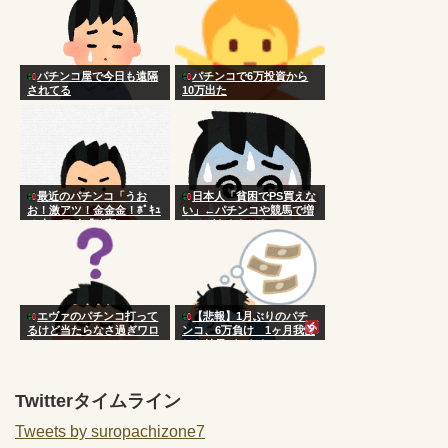
パチンコ屋で今日も遠隔
パチンコで6万投資から
されてる
10万出た
最近のパチンコ「うお
日本人「貧困でPS買えな
お！激アツ！金金金！ﾎﾟｷｭ
い」←パチンコや競馬で増
ｰﾝ！」ワイ「確変か？」
やせばええだけなのにアホ
エヴァのパチンコ打って
【悲報】1月ぶりのパチ
るけど当たらなさ過ぎワロ
ンコ、6万負け 1ヶ月我慢
タ
した結果がこれなのか？
Twitterタイムライン
Tweets by suropachizone7