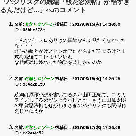
『バジリスクの続編『桜花忍法帖』が酷すぎ
るんだけど…』へのコメント
名前:
名無し＠ゾーン
投稿日：2017/08/15(火) 14:16:00
ID：089be273e
こんなパチスロありきの続編なんて見たくなかった
な・・・
北斗の拳とかはスピンオフだからまだ許せるけど正
式な続編でコレはキツいわ
なぜ綺麗に終わった物語を蒸し返すのか
名前:
名無し＠ゾーン
投稿日：2017/08/15(火) 14:25:25
ID：534c2b159
続編は原作小説を書いてるのが山田正紀で、コミカ
ライズしてるのがシヒラ竜也とか、もう山田風太郎
の甲賀忍法帖もせがわまさきのバジリスクも関係ね
えじゃねえか！
名前:
名無し＠ゾーン
投稿日：2017/08/17(木) 17:26:08
ID：cc2eafc52