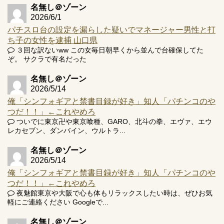
名無し＠ゾーン
2026/6/1
パチスロ台の設定を漏らした疑いでマネージャー男性と打
ち子の女性を逮捕 山口県
３回な訳ないww この女毎日朝早くから並んで台確保してた
ぞ。 サクラで有名だった
名無し＠ゾーン
2026/5/14
俺「シンフォギアと禁書目録が好き」知人「パチンコのや
つだ！！」←これやめろ
ついでに東京卍や東京喰種、GARO、北斗の拳、エヴァ、エウ
レカセブン、ダンバイン、ウルトラ...
名無し＠ゾーン
2026/5/14
俺「シンフォギアと禁書目録が好き」知人「パチンコのや
つだ！！」←これやめろ
夜魅館東京や大阪で心も体もリラックスしたい時は、ぜひお気
軽にご連絡ください Googleで...
名無し＠ゾーン