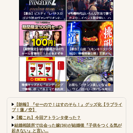
【新台】ビスティ「Lパチスロ
4号機時代はいろんな方法で勝て
ゴジラ対エヴァンゲリオン2」
たよな…イベント設定狙い、ハ
PV第一弾公開！Gの衝撃再
イエナ、超技術介入機、新装狙
来！！！
い…
【期間限定】MGS動画が100円
【新台】山佐「Lモンキーターン
セール実施中！！とりあえず全
RED」特報映像公開！王道から
部買うやろｗｗｗｗｗ
挑戦へ
喰種キッズさん「エンディング
お前ら「パチンコ楽しいなぁ
で喰揃い狙ってる人ってあれ何
」ワイ「ほーい（先バレを取り
の意味があるの？」
上げる）」
【朗報】『せーので！はすのそら！』グッズ化【ラブライ
ブ！蓮ノ空】
【艦これ】今回アトランタ使った？
結婚相談所で出会った嫁(36)が結婚後『子供をつくる気が
起きない』と言い...