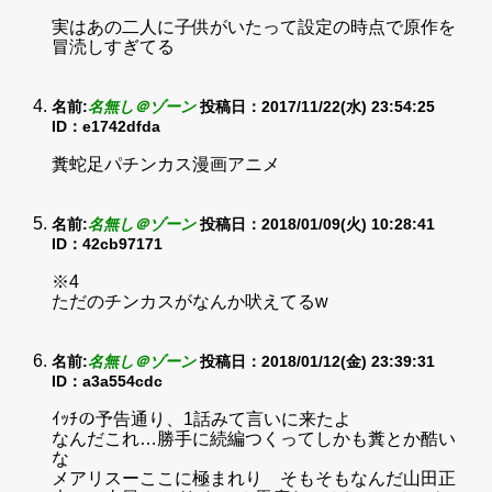
実はあの二人に子供がいたって設定の時点で原作を
冒涜しすぎてる
名前:
名無し＠ゾーン
投稿日：2017/11/22(水) 23:54:25
ID：e1742dfda
糞蛇足パチンカス漫画アニメ
名前:
名無し＠ゾーン
投稿日：2018/01/09(火) 10:28:41
ID：42cb97171
※4
ただのチンカスがなんか吠えてるw
名前:
名無し＠ゾーン
投稿日：2018/01/12(金) 23:39:31
ID：a3a554cdc
ｲｯﾁの予告通り、1話みて言いに来たよ
なんだこれ…勝手に続編つくってしかも糞とか酷い
な
メアリスーここに極まれり そもそもなんだ山田正