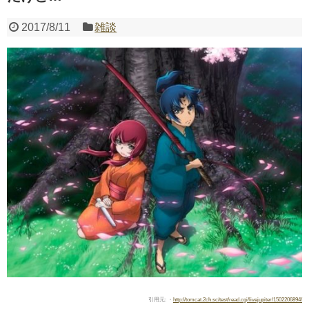
2017/8/11
雑談
Powered by livedoor 相互RSS
引用元: ・
http://tomcat.2ch.sc/test/read.cgi/livejupiter/1502206894/