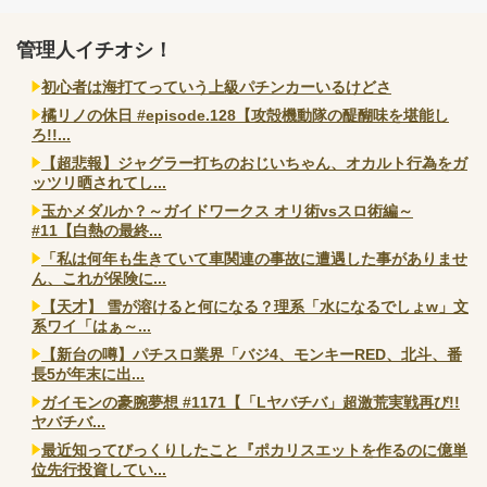
管理人イチオシ！
初心者は海打てっていう上級パチンカーいるけどさ
橘リノの休日 #episode.128【攻殻機動隊の醍醐味を堪能し
ろ!!...
【超悲報】ジャグラー打ちのおじいちゃん、オカルト行為をガ
ッツリ晒されてし...
玉かメダルか？～ガイドワークス オリ術vsスロ術編～
#11【白熱の最終...
「私は何年も生きていて車関連の事故に遭遇した事がありませ
ん、これが保険に...
【天才】 雪が溶けると何になる？理系「水になるでしょw」文
系ワイ「はぁ～...
【新台の噂】パチスロ業界「バジ4、モンキーRED、北斗、番
長5が年末に出...
ガイモンの豪腕夢想 #1171【「Lヤバチバ」超激荒実戦再び!!
ヤバチバ...
最近知ってびっくりしたこと『ポカリスエットを作るのに億単
位先行投資してい...