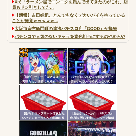
X民「ラーメン屋でニンニクを頼んで出てきたのがこれ。店
員もドン引きしてた...
【朗報】吉田姫杷、とんでもなくデカいパイを持っている
ことが発覚ｗｗｗｗｗ...
大阪市宗右衛門町の違法パチスロ店「GOOD」が摘発
パチンコで人気のないキャラを青色担当にするのやめろや
ワイ、パチンコ屋店員の目の前で会員カードを握り潰し
「今までありがとう」と...
無職のパチンコカス(22)なんやが、ワイの人生どれくらい
コテ
ヤバいか教えて？...
リン
AngelBeats!とかいうクソアニメの思い出ｗｗｗ
【新台】サミー「スマスロ この
パチスロってなんで転落タイプ
- 固
素晴らしい世界に祝福を！ぱー
みたいなスペックの台ないの？
と2」筐体画像が公開される！こ
定リ
のすば10周年イベントの会場に
ンク
展示されているらしいぞ！！！
自動
Powered by livedoor 相互RSS
更新
【朗報】コンプリート体験した
【新台】サンセイ「パチスロ牙
いパチンカーさんが7万5000発
狼-闇を照らす者-」スペック情報
ツー
出ている台に着席した結果ｗｗ
判明！純増約9.1枚のAT機、疑似
ｗ
ボ突破型、究極魔戒RUSHは継続
ル
率82.6%のバトルタイプAT