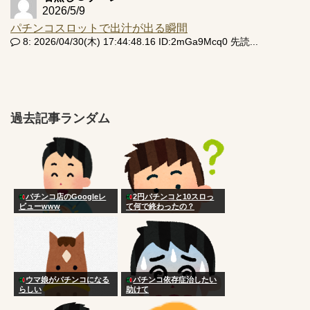
2026/5/9
パチンコスロットで出汁が出る瞬間
8: 2026/04/30(木) 17:44:48.16 ID:2mGa9Mcq0 先読...
過去記事ランダム
パチンコ店のGoogleレ
2円パチンコと10スロっ
ビューwww
て何で終わったの？
ウマ娘がパチンコになる
パチンコ依存症治したい
らしい
助けて