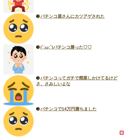
パチンコ屋さんにカツアゲされた
(´;ω;`)パチンコ勝った♡♡
パチンコってガチで廃業しかけてるけど
さ、さみしいよな
パチンコで14万円勝ちました