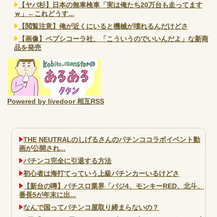
【ヤバ杉】日本の無車検車「実は俺たち20万台も走ってます
ｗ」←これどうす...
【閲覧注意】俺が近くにいると機械が壊れるんだけどさ
【画像】ペプシコーラ社、「こういうのでいいんだよ」な新商
品を発売
Powered by livedoor 相互RSS
THE NEUTRALのしげるさんのパチンココラボイベント動
画が公開され...
パチンコ完全に引退する方法
初心者は海打てっていう上級パチンカーいるけどさ
【新台の噂】パチスロ業界「バジ4、モンキーRED、北斗、
番長5が年末に出...
なんで国ってパチンコ屋取り締まらないの？