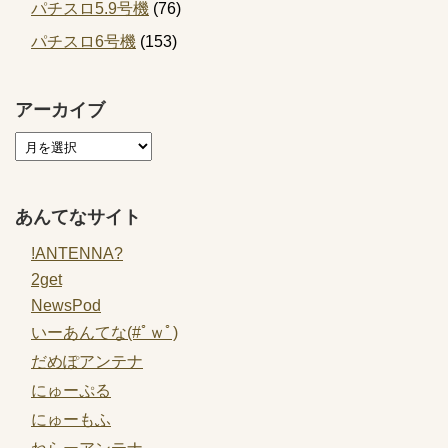
パチスロ5.9号機
(76)
パチスロ6号機
(153)
アーカイブ
あんてなサイト
!ANTENNA?
2get
NewsPod
いーあんてな(#ﾟｗﾟ)
だめぽアンテナ
にゅーぷる
にゅーもふ