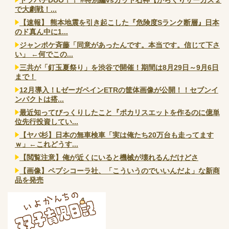
で大劇戦！...
【速報】 熊本地震を引き起こした『危険度Sランク断層』日本
のド真ん中に1...
ジャンポケ斉藤「同意があったんです。本当です。信じて下さ
い」 ←何でこの...
三共が「釘玉夏祭り」を渋谷で開催！期間は8月29日～9月6日
まで！
12月導入！LゼーガペインETRの筐体画像が公開！！セブンイ
ンパクトは搭...
最近知ってびっくりしたこと『ポカリスエットを作るのに億単
位先行投資してい...
【ヤバ杉】日本の無車検車「実は俺たち20万台も走ってます
ｗ」←これどうす...
【閲覧注意】俺が近くにいると機械が壊れるんだけどさ
【画像】ペプシコーラ社、「こういうのでいいんだよ」な新商
品を発売