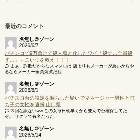
【北斗転生2も落ちた？】最近のパチスロ型式試験はミミズ
的な何かが通りにく...
【実戦報告】e黄門ちゃま寿限無 初日の評判まとめ！コン
プ報告あり！弱予告...
最近のコメント
アズールレーン スロット評価はコイン持ちの悪い疑似ボ天
井の軽い絆？
名無し＠ゾーン
2026/6/7
パチンコで9万負けて殺人鬼と化したワイ「殺す…全員殺
す…」←こいつを救え！！！
まぁ、詐欺だからなスマスロは 店よりもメーカーが悪いからや
るならメーカー全員焼滅だね
Powered by livedoor 相互RSS
名無し＠ゾーン
2026/6/1
パチスロ台の設定を漏らした疑いでマネージャー男性と打
ち子の女性を逮捕 山口県
３回な訳ないww この女毎日朝早くから並んで台確保してた
ぞ。 サクラで有名だった
名無し＠ゾーン
2026/5/14