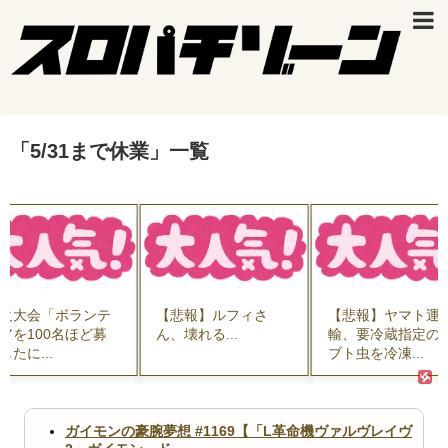
「
5/31まで休業
」
一覧
火大会「ボランテ
【悲報】ルフィさ
【悲報】ヤマト運
アを100名ほど募
ん、壊れる...
輸、要冷蔵指定の
したに...
ブト虫を冷凍...
ガイモンの豪腕夢想 #1169【「L革命機ヴァルヴレイヴ