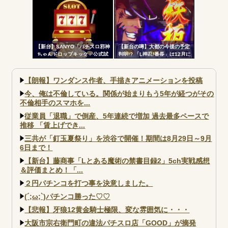
判明！純増約9.1枚のAT機、疑似
画を楽しむｗｗｗｗ
ボ突破型、究極魔戒RUSHは継続
率82.6%のバトルタイプAT
【新台】SANYO「パチスロ邪神
【新台の噂】大都の今後の予定
ちゃんドロップキック」公式試
判明!? 「L押忍!番長」は12月に
打動画公開！演出の作り込みい
登場か
いなｗｗｗ
【朗報】ワンダンス作者、手描きアニメーションを投稿
今、俺は不倫している。関係が始まりもう5年が経つがその
不倫相手のスマホを...
従業員「退職」で倒産、5年連続で増加 過去最多ペースで
推移 「賃上げでき...
三共が「釘玉夏祭り」を渋谷で開催！期間は8月29日～9月
6日まで！
【新台】藤商事「Lとある魔術の禁書目録2」5ch実戦感想
＆評価まとめ！「...
２円パチンコを打つ事を決意しました。
(´;ω;`)パチンコ勝った♡♡
【悲報】牙狼12黄金騎士極限、変な雰囲気に・・・
大阪市宗右衛門町の違法パチスロ店「GOOD」が摘発