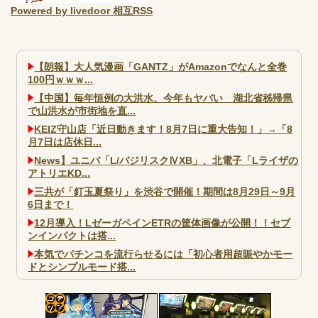
Powered by livedoor 相互RSS
【朗報】大人気漫画「GANTZ」がAmazonでなんと全巻
100円ｗｗｗ...
【中国】毎年恒例の大洪水、今年もヤバい 湖北省秭帰県
で山洪水が市街地を直...
KEIZ守山店「近日動きます！8月7日に重大告知！」→「8
月7日は店休日...
News】ユニバ「L/バジリスクⅣXB」、北電子「Lライザの
アトリエKD...
三共が「釘玉夏祭り」を渋谷で開催！期間は8月29日～9月
6日まで！
12月導入！LゼーガペインETRの筐体画像が公開！！セブ
ンインパクトは搭...
本気でパチンコを流行らせるには「初心者用超賑やかモー
ドとシンプルモード搭...
大阪市宗右衛門町の違法パチスロ店「GOOD」が摘発
パチンコで人気のないキャラを青色担当にするのやめろや