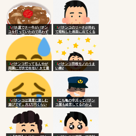
パチ屋でチー牛がパチン
パチンコのリーチが外れ
コを打っていたので思わず
て暗転した画面に出てくる
頭に血が昇り台に顔面を叩
人いるじゃん？
きつけた
パチンコ打ってるんやが
パチンコ羽根モノのうま
両隣にガチでキモい きて最
い棒2
悪すぎる
パチンコは適度に楽しむ
こち亀の中川ってパチン
遊びです←月3万円くらい
コ屋も経営してるのかよ
かな