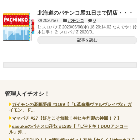
無職のパチンコカス(22)なんやが、ワイの人生どれくら
いヤバいか教えて？...
北海道のパチンコ屋31日まで閉店・・・
AngelBeats!とかいうクソアニメの思い出ｗｗｗ
2020/5/7
パチンコ
0
1: スロパチℤ 2020/05/06(水) 18:20:14.02 なんでや！鈴
木知事！ 2: スロパチℤ 2020/0...
記事を読む
Powered by livedoor 相互RSS
管理人イチオシ！
ガイモンの豪腕夢想 #1169【「L革命機ヴァルヴレイヴ2」ガ
イモン、ド...
ママパチ #27【好きこそ無敵！神ヒキ炸裂の神回！？】
sasukeのパチスロ卍奴 #1289【「L沖ドキ！DUOアンコー
ル」沖...
トツパチDUO！！ #特別編vsガット石神【からくりサーカス２