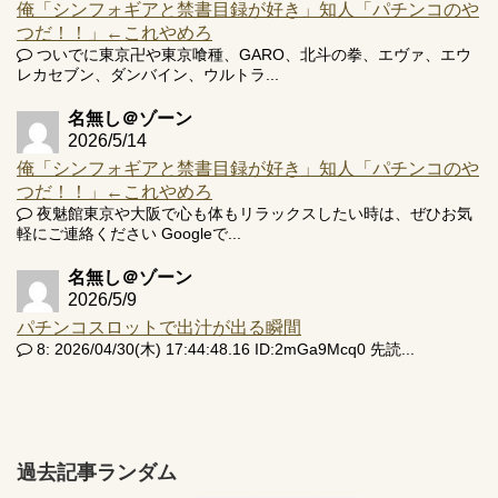
俺「シンフォギアと禁書目録が好き」知人「パチンコのや
つだ！！」←これやめろ
ついでに東京卍や東京喰種、GARO、北斗の拳、エヴァ、エウ
レカセブン、ダンバイン、ウルトラ...
名無し＠ゾーン
2026/5/14
俺「シンフォギアと禁書目録が好き」知人「パチンコのや
つだ！！」←これやめろ
夜魅館東京や大阪で心も体もリラックスしたい時は、ぜひお気
軽にご連絡ください Googleで...
名無し＠ゾーン
2026/5/9
パチンコスロットで出汁が出る瞬間
8: 2026/04/30(木) 17:44:48.16 ID:2mGa9Mcq0 先読...
過去記事ランダム