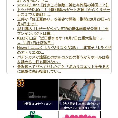
2」ガイモン、ド...
ママパチ #27【好きこそ無敵！神ヒキ炸裂の神回！？】
トツパチDUO！！ #特別編vsガット石神【からくりサー
カス２で大劇戦！...
三共が「釘玉夏祭り」を渋谷で開催！期間は8月29日～9
月6日まで！
12月導入！LゼーガペインETRの筐体画像が公開！！セ
ブンインパクトは搭...
KEIZ守山店「近日動きます！8月7日に重大告知！」
→「8月7日は店休日...
News】ユニバ「L/バジリスクⅣXB」、北電子「Lライザ
のアトリエKD...
パチンカスが遠隔だのホルコンだの言うからホールは客
を舐めるし釘も開けない...
最近知ってびっくりしたこと『ポカリスエットを作るの
に億単位先行投資してい...
【ヤバ杉】日本の無車検車「実は俺たち20万台も走って
ますｗ」←これどうす...
【閲覧注意】俺が近くにいると機械が壊れるんだけどさ
【画像】ペプシコーラ社、「こういうのでいいんだよ」
コテ
な新商品を発売
リン
P新型コロナウィルス
【大人限定】本当に出会いを
- 固
求めている方はコチラで
す！！
定リ