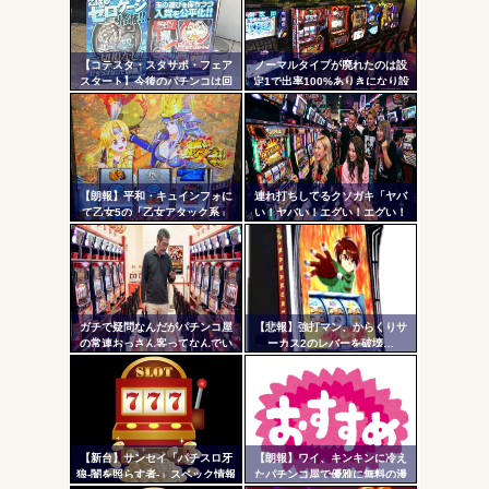
ワイ、パチンコ屋店員の目の前で会員カードを握り潰し
コテ
「今までありがとう」と...
リン
無職のパチンコカス(22)なんやが、ワイの人生どれくらい
【コテスタ・スタサポ・フェア
ノーマルタイプが廃れたのは設
- 固
ヤバいか教えて？...
スタート】今後のパチンコは回
定1で出率100%ありきになり設
数固定系必須でいいよな。そし
定1放置がデフォになったから
定リ
AngelBeats!とかいうクソアニメの思い出ｗｗｗ
て釘は完全に廃止するべき
ンク
自動
更新
【朗報】平和・キュインフォに
連れ打ちしてるクソガキ「ヤバ
て乙女5の「乙女アタック系」
い！ヤバい！エグい！エグい！
Powered by livedoor 相互RSS
ツー
「繚乱の刻系」の連続演出信頼
アツい！アツい！」←語彙力無
度が公開される！みんなの体感
さすぎだろｗｗｗ
ル
と比べてどうよ？
ガチで疑問なんだがパチンコ屋
【悲報】強打マン、からくりサ
の常連おっさん客ってなんでい
ーカス2のレバーを破壊…
つも同じ服着てるの？
【新台】サンセイ「パチスロ牙
【朗報】ワイ、キンキンに冷え
狼-闇を照らす者-」スペック情報
たパチンコ屋で優雅に無料の漫