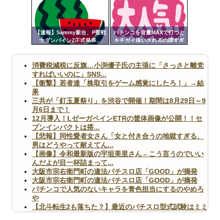
ンク
Powered by livedoor 相互RSS
自動
更新
【速報】Sammy新台、P聖戦
パチンコを音量MAXで打つと
士ダンバイン2正式発表。
キチガイ扱いされるの謎すぎ
ツー
るんですけども
ル
消費税減税に反旗…小渕優子氏の主張に「さっさと離党
すればいいのに」SNS...
【衝撃】若者達「株取引をゲーム感覚にしたろ！」→結
果
三共が「釘玉夏祭り」を渋谷で開催！期間は8月29日～9
月6日まで！
12月導入！LゼーガペインETRの筐体画像が公開！！セ
ブンインパクトは搭...
【悲報】同性愛者女さん「女と付き合うの地獄すぎる、
男はどうやって耐えてん...
【画像】令和最新版の宇垣美里さん←こう言うのでいい
んだよが目一杯詰まって...
大阪市宗右衛門町の違法パチスロ店「GOOD」が摘発
大阪市宗右衛門町の違法パチスロ店「GOOD」が摘発
パチンコで人気のないキャラを青色担当にするのやめろ
や
【北斗転生2も落ちた？】最近のパチスロ型式試験はミミ
ズ的な何かが通りにく...