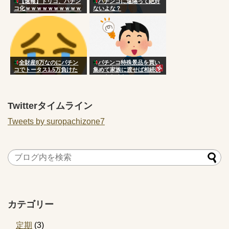
【速報】トリコ、パチン
パチンコに遠隔って絶対
コ化ｗｗｗｗｗｗｗｗｗｗ
ないよな？
ｗｗｗｗｗｗｗｗｗｗｗｗ
ｗｗｗｗｗ
全財産8万なのにパチン
パチンコ特殊景品を買い
コでトータス1.5万負けた
集めて家族に渡せば相続税
www
かからなくない？
[422186189]
Twitterタイムライン
Tweets by suropachizone7
カテゴリー
定期
(3)