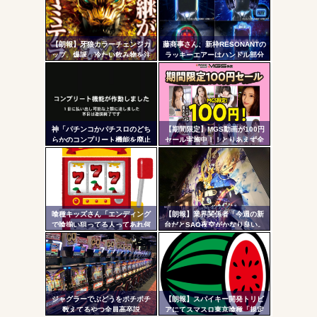
ンク
Powered by livedoor 相互RSS
自動
更新
【朗報】牙狼カラーチェンジカ
藤商事さん、新枠RESONANTの
ップ、爆誕 冷たい飲み物を注
ラッキーエアーはハンドル部分
ツー
ぐと背景が浮かび上がる
からのみで枠上部からの風は無
い模様。ヅラに配慮したか？
ル
神「パチンコかパチスロのどち
【期間限定】MGS動画が100円
らかのコンプリート機能を廃止
セール実施中！！とりあえず全
して出し放題にします！」←ど
部買うやろｗｗｗｗｗ
っち選ぶ？？？
喰種キッズさん「エンディング
【朗報】業界関係者「今週の新
で喰揃い狙ってる人ってあれ何
台だとSAO夜空がかなり良い。
の意味があるの？」
全国データでNo.1稼働、1000円
スタートは平均20弱、玉単価は2
円切り&出率98%台後半で相当甘
い数値」
ジャグラーでぶどうをポチポチ
【朗報】スパイキー開発トリビ
数えてるやつ全員高卒説
アにてスマスロ東京喰種「規定