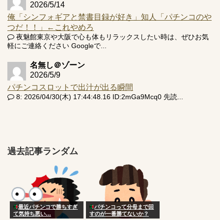
2026/5/14
俺「シンフォギアと禁書目録が好き」知人「パチンコのや
つだ！！」←これやめろ
夜魅館東京や大阪で心も体もリラックスしたい時は、ぜひお気
軽にご連絡ください Googleで...
名無し＠ゾーン
2026/5/9
パチンコスロットで出汁が出る瞬間
8: 2026/04/30(木) 17:44:48.16 ID:2mGa9Mcq0 先読...
過去記事ランダム
最近パチンコで勝ちすぎ
パチンコって分母まで回
て気持ち悪い…
すのが一番勝てないか？