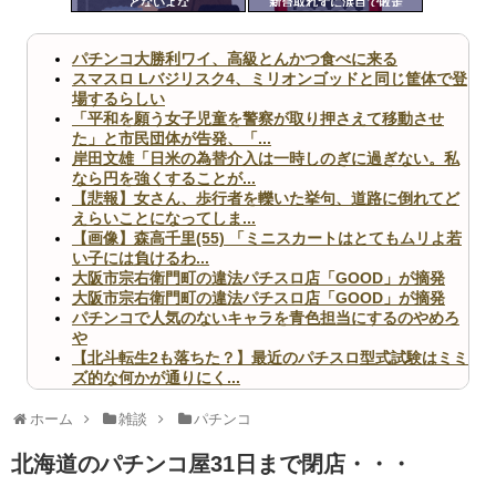
とないよな
新台取れずに涙目で敗走
ツー
ル
パチンコ大勝利ワイ、高級とんかつ食べに来る
スマスロ Lバジリスク4、ミリオンゴッドと同じ筐体で登
場するらしい
「平和を願う女子児童を警察が取り押さえて移動させ
た」と市民団体が告発、「...
岸田文雄「日米の為替介入は一時しのぎに過ぎない。私
なら円を強くすることが...
【悲報】女さん、歩行者を轢いた挙句、道路に倒れてど
えらいことになってしま...
【画像】森高千里(55) 「ミニスカートはとてもムリよ若
い子には負けるわ...
大阪市宗右衛門町の違法パチスロ店「GOOD」が摘発
大阪市宗右衛門町の違法パチスロ店「GOOD」が摘発
パチンコで人気のないキャラを青色担当にするのやめろ
や
【北斗転生2も落ちた？】最近のパチスロ型式試験はミミ
ズ的な何かが通りにく...
無職のパチンコカス(22)なんやが、ワイの人生どれくら
いヤバいか教えて？...
ホーム
雑談
パチンコ
AngelBeats!とかいうクソアニメの思い出ｗｗｗ
北海道のパチンコ屋31日まで閉店・・・