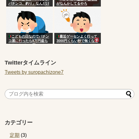
パチンコ、釣り」なんだけ
がなんかしてるやろ
ど
こどもの日なのでパチン
最近ゲーセンよく行って
コ屋に行ったら8万円盗ら
3000円くらい秒で無くなる
れたんだがこの国おかしい
んだけどこれもしかしてパ
だろ
チンコ行ったほうがよく
ね？
Twitterタイムライン
Tweets by suropachizone7
カテゴリー
定期
(3)