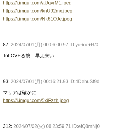
https://i.imgur.com/aUqyrM1.jpeg
https://i.imgur.com/knU92mx.jpeg
https://i.imgur.com/Nk61OJe.jpeg
87:
2024/07/01(月) 00:06:00.97 ID:yu6oc+R/0
ToLOVEる勢 早よ来い
93:
2024/07/01(月) 00:16:21.93 ID:4DehuSf9d
マリアは確かに
https://i.imgur.com/5xiFzzh.jpeg
312:
2024/07/02(火) 08:23:59.71 ID:efQ8rnNj0