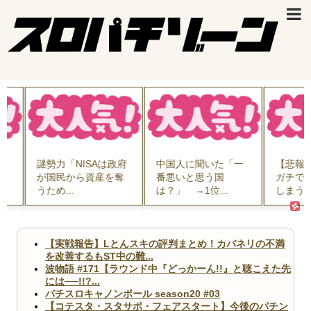
勢力「NISAは政府
中国人に聞いた「一
【悲報】木村拓哉
国民から資産を奪
番悪いと思う国
ガチで被害に遭っ
ため...
は？」 →1位...
しまう・・...
【実戦報告】Lとんスキの評判まとめ！カバネリの不満
を改善するもST中の難...
波物語 #171【ラウンド中『どっかーん!!』と聴こえた先
には──!!?...
パチスロキャノンボール season20 #03
【コテスタ・スタサポ・フェアスタート】今後のパチン