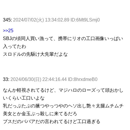
345:
2024/07/02(火) 13:34:02.89 ID:6Mt9LSmj0
>>25
SBJの頃同人買い漁って、携帯にリオの工口画像いっぱい
入ってたわ
スロドルの先駆け大先輩だよな
33:
2024/06/30(日) 22:44:16.44 ID:8hrxdmeB0
なんか軽視されてるけど、マジハロのローズって頭おかし
いくらい工口いよな
乳だっぷたぷの腋つやっつやのヘソ出し艶々太腿ムチムチ
美女とか金玉ぶっ殺しに来てるだろ
ブスだのババアだの言われてるけど工口過ぎる