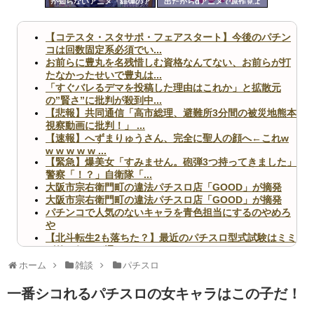
か知らないアニメ「緋弾のア
出たからdアニメで原作見よ
ツー
リア」「百花繚乱サムライガ
うと思う
ールズ」
ル
【コテスタ・スタサポ・フェアスタート】今後のパチン
コは回数固定系必須でい...
お前らに豊丸を名残惜しむ資格なんてない、お前らが打
たなかったせいで豊丸は...
「すぐバレるデマを投稿した理由はこれか」と拡散元
の”賢さ”に批判が殺到中...
【悲報】共同通信「高市総理、避難所3分間の被災地熊本
視察動画に批判！」 ...
【速報】へずまりゅうさん、完全に聖人の顔へ←これw
w w w w w ...
【緊急】爆美女「すみません。砲弾3つ持ってきました」
警察「！？」自衛隊「...
大阪市宗右衛門町の違法パチスロ店「GOOD」が摘発
大阪市宗右衛門町の違法パチスロ店「GOOD」が摘発
パチンコで人気のないキャラを青色担当にするのやめろ
や
【北斗転生2も落ちた？】最近のパチスロ型式試験はミミ
ズ的な何かが通りにく...
無職のパチンコカス(22)なんやが、ワイの人生どれくら
ホーム
雑談
パチスロ
いヤバいか教えて？...
AngelBeats!とかいうクソアニメの思い出ｗｗｗ
一番シコれるパチスロの女キャラはこの子だ！