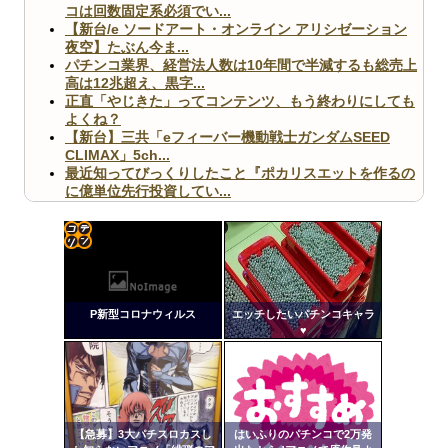
コは回数固定系必須でい...
【新台/e ソードアート・オンライン アリシゼーション
夜空】たぶん今ま...
パチンコ業界、経営法人数は10年間で半減するも総売上
高は12兆超え、黒字...
正直「やじきた」ってコンテンツ、もう終わりにしても
よくね？
【新台】三共「eフィーバー機動戦士ガンダムSEED
CLIMAX」5ch...
最近知ってびっくりしたこと『ポカリスエットを作るの
に億単位先行投資してい...
【ヤバ杉】日本の無車検車「実は俺たち20万台も走って
ますｗ」←これどうす...
【閲覧注意】俺が近くにいると機械が壊れるんだけどさ
【画像】ペプシコーラ社、「こういうのでいいんだよ」
コテ
な新商品を発売
リン
P新型コロナウィルス
エッチしたいパチンコキャラ
- 固
♥
定リ
ンク
Powered by livedoor 相互RSS
自動
更新
【急募】3大パチスロカスし
はいふりのパチンコで2万発