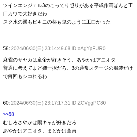
ツインエンジェル3のこってり照りがある平成作画ほんと工
口カワで大好きだわ
スク水の遥もビキニの葵も鬼のように工口かった
58:
2024/06/30(日) 23:14:49.68 ID:oAgYpFUR0
麻雀のサヤカは童帝が好きそう、あやかはアニオタ
普通に考えてまど姉一択だろ、3の通常ステージの服装だけ
で何回もシコれるわ
60:
2024/06/30(日) 23:17:17.31 ID:ZCVggPC80
>>58
むしろさやかは陽キャが好きだろ
あやかはアニオタ、まどかは童貞