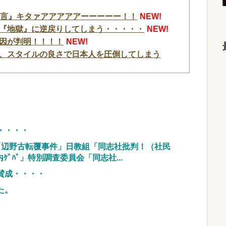
発言』キタァアアアアアーーーーー！！
NEW!
『地獄』に逆戻りしてしまう・・・・・
NEW!
因が判明！！！！
NEW!
、スタイルの良さで日本人を圧倒してしまう
Dをパンクさせてしまう…
NEW!
が従来とは別メーカーで開発中！？
NEW!
！バジリスクナンバリングタイトルが来るぞ～
日南店」が8月8日グランドオープン！
NEW!
・・・・
気に入りのドレスがこちらです←コレは可愛過ぎる
「辺野古転覆事件」日教組「同志社批判！（社民
ﾞﾊﾞ」特別調査委員会「同志社...
ちら←むしろコレは普通じゃね？w w w w w w
賛成・・・・
た。
整形か否か判定して！！→画像がこちらw w w w
々を欺く」←海外でも流行りだした結果がこちらw