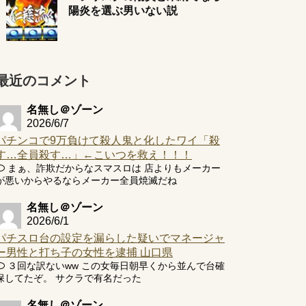
陽炎を選ぶ男いない説
最近のコメント
名無し＠ゾーン
2026/6/7
パチンコで9万負けて殺人鬼と化したワイ「殺
す…全員殺す…」←こいつを救え！！！
まぁ、詐欺だからなスマスロは 店よりもメーカー
が悪いからやるならメーカー全員焼滅だね
名無し＠ゾーン
2026/6/1
パチスロ台の設定を漏らした疑いでマネージャ
ー男性と打ち子の女性を逮捕 山口県
３回な訳ないww この女毎日朝早くから並んで台確
保してたぞ。 サクラで有名だった
名無し＠ゾーン