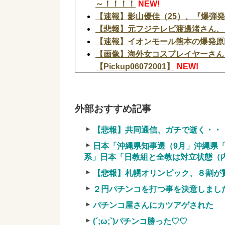
～！！！！
NEW!
【速報】影山優佳（25）、『爆弾
【悲報】元フジテレビ渡邊渚さん、
【速報】イオンモール熊本の爆発原
【画像】海外女コスプレイヤーさん
【Pickup06072001】
NEW!
パチンコ配信者さん、ミスでSEE
【噂】とある歌が多い作品の遊技機
LバジリスクⅣ XBが検定通過！
外部おすすめ記事
～！！！！
NEW!
宮崎県日南市に「モナコパレス888
【悲報】共同通信、ガチで逝く・・
【画像】俺たちの姫、佳子さまのお
日本「沖縄県知事選（9月」沖縄県
w w w w w w w w
NEW!
系」日本「日教組と全教は対立状態（内ｹ
【衝撃】浅田真央ちゃんの婚活条件がこ
【悲報】札幌オリンピック、８割が
w w
NEW!
２円パチンコを打つ事を決意しまし
【画像】お前らこの超美人容疑者が、
w w w w w w
NEW!
パチンコ屋さんにカツアゲされた
【画像】「マスク美人さん、また我
(´;ω;`)パチンコ勝った♡♡