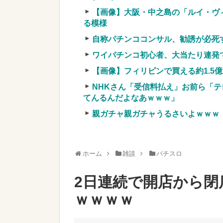
w w w w w w
NEW!
【画像】大阪・中之島の「ルイ・ヴ
実質確率という罠
る模様
車上のテントでキャンプ 民泊施設が
自称パチンココンサル、勧誘が必死
【競馬・難解】6/30(水)第44回帝王賞(
名機が生まれなかった悲しい枠
ワイパチンコ初心者、大当たり連発
【画像】フィリピンで買える約1.5
NHKさん「受信料払え」お前ら「テ
てんるんだよなあｗｗｗ」
親ガチャ親ガチャうるさいよｗｗｗ
Powered by livedoor 相互RSS
ホーム
雑談
パチスロ
2日連続で開店から
ｗｗｗｗ