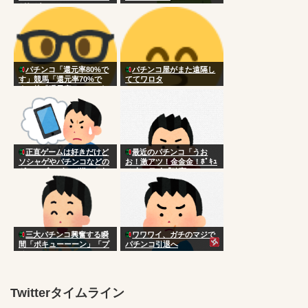
どれがいい？
パチンコ「還元率80%で
パチンコ屋がまた遠隔し
す」競馬「還元率70%で
ててワロタ
す」株「還元率105％です
w」
正直ゲームは好きだけど
最近のパチンコ「うお
ソシャゲやパチンコなどの
お！激アツ！金金金！ﾎﾟｷｭ
ギャンブルゲーが嫌いな奴
ｰﾝ！」ワイ「確変か？」
三大パチンコ興奮する瞬
ワワワイ、ガチのマジで
間「ポキューーーン」「プ
パチンコ引退へ
チュン！！！！…」
Twitterタイムライン