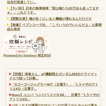
位先行投資してい...
【ヤバ杉】日本の無車検車「実は俺たち20万台も走ってます
ｗ」←これどうす...
【閲覧注意】俺が近くにいると機械が壊れるんだけどさ
【画像】ペプシコーラ社、「こういうのでいいんだよ」な新商
品を発売
Powered by livedoor 相互RSS
【悲報】演者さん、eF機動戦士ガンダムSEEDクライマッ
クスで誤って計数...
「Sゴーゴージャグラー4KT（北電子）」「Lライザのアト
リエKD（北電子...
News】ユニバ「L/バジリスクⅣXB」、北電子「Lライザの
アトリエKD...
パチンカスが遠隔だのホルコンだの言うからホールは客を