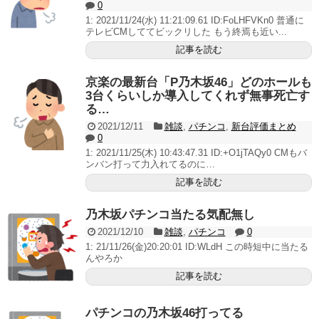
0
1: 2021/11/24(水) 11:21:09.61 ID:FoLHFVKn0 普通に
テレビCMしててビックリした もう終焉も近い...
記事を読む
京楽の最新台「P乃木坂46」どのホールも
3台くらいしか導入してくれず無事死亡す
る…
2021/12/11
雑談
,
パチンコ
,
新台評価まとめ
0
1: 2021/11/25(木) 10:43:47.31 ID:+O1jTAQy0 CMもバ
ンバン打って力入れてるのに…
記事を読む
乃木坂パチンコ当たる気配無し
2021/12/10
雑談
,
パチンコ
0
1: 21/11/26(金)20:20:01 ID:WLdH この時短中に当たる
んやろか
記事を読む
パチンコの乃木坂46打ってる