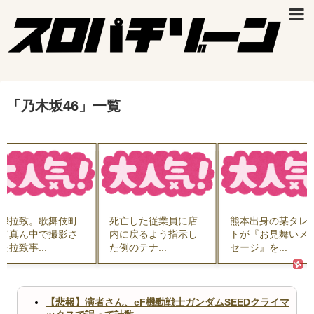
「
乃木坂46
」
一覧
録拉致。歌舞伎町
死亡した従業員に店
熊本出身の某タレ
ド真ん中で撮影さ
内に戻るよう指示し
トが『お見舞いメ
た拉致事...
た例のテナ...
セージ』を...
【悲報】演者さん、eF機動戦士ガンダムSEEDクライマ