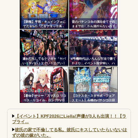
ル
率82.6%のバトルタイプAT
【朗報】平和・キュインフォに
昔のパチンコ台の演出全てその
て乙女5の「乙女アタック系」
ままで出したら流行らないの？
「繚乱の刻系」の連続演出信頼
度が公開される！みんなの体感
と比べてどうよ？
連れ打ちしてるクソガキ「ヤバ
4号機時代はいろんな方法で勝て
い！ヤバい！エグい！エグい！
たよな…イベント設定狙い、ハ
アツい！アツい！」←語彙力無
イエナ、超技術介入機、新装狙
さすぎだろｗｗｗ
い…
【新台】サミー「スマスロ リコ
【コテスタ・スタサポ・フェア
リス・リコイル」ロングPV公
スタート】今後のパチンコは回
開！新時代の疑似ボ連打を体感
数固定系必須でいいよな。そし
せよ！！！
て釘は完全に廃止するべき
【イベント】KPF2026にLiella!声優が3人も出演！！【ラ
ブライ...
彼氏の家で不倫してる私。彼氏にキスしていたらいないは
ずの彼の嫁がいた。