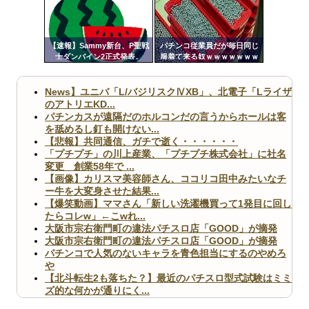
ンク
Powered by livedoor 相互RSS
自動
更新
【速報】Sammy新台、P聖戦
パチンコ従業員だが毎日同じ
士ダンバイン2正式発表。
服着て来る奴ｗｗｗｗｗｗｗ
ツー
ｗｗｗｗｗ
ル
News】ユニバ「L/バジリスクⅣXB」、北電子「Lライザ
のアトリエKD...
パチンカスが遠隔だのホルコンだの言うからホールは客
を舐めるし釘も開けない...
【悲報】共同通信、ガチで逝く・・・・・・
「プチプチ」の川上産業、「プチプチ株式会社」に社名
変更 創業58年で ...
【画像】カリスマ美容師さん、ココリコ田中みたいなチ
ー牛を大変身させた結果...
【爆笑動画】ママさん「新しい洗濯機買って1発目に回し
たらコレw」←こwれ...
大阪市宗右衛門町の違法パチスロ店「GOOD」が摘発
大阪市宗右衛門町の違法パチスロ店「GOOD」が摘発
パチンコで人気のないキャラを青色担当にするのやめろ
や
【北斗転生2も落ちた？】最近のパチスロ型式試験はミミ
ズ的な何かが通りにく...
無職のパチンコカス(22)なんやが、ワイの人生どれくら