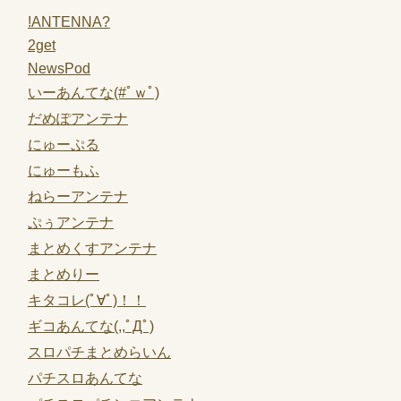
!ANTENNA?
2get
NewsPod
いーあんてな(#ﾟｗﾟ)
だめぽアンテナ
にゅーぷる
にゅーもふ
ねらーアンテナ
ぷぅアンテナ
まとめくすアンテナ
まとめりー
キタコレ(ﾟ∀ﾟ)！！
ギコあんてな(,,ﾟДﾟ)
スロパチまとめらいん
パチスロあんてな