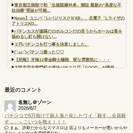
東京都立病院で初「生殖医療外来」開設 最新の“高度な不
妊治療”受診が可能...
News】ユニバ「L/バジリスクⅣXB」、北電子「Lライザの
アトリエKD...
パチンカスが遠隔だのホルコンだの言うからホールは客を
舐めるし釘も開けない...
２円パチンコを打つ事を決意しました。
(´;ω;`)パチンコ勝った♡♡
【悲報】牙狼12黄金騎士極限、変な雰囲気に・・・
大阪市宗右衛門町の違法パチスロ店「GOOD」が摘発
【北斗転生2も落ちた？】最近のパチスロ型式試験はミミズ
的な何かが通りにく...
【実戦報告】e黄門ちゃま寿限無 初日の評判まとめ！コン
最近のコメント
プ報告あり！弱予告...
アズールレーン スロット評価はコイン持ちの悪い疑似ボ天
名無し＠ゾーン
井の軽い絆？
2026/6/7
パチンコで9万負けて殺人鬼と化したワイ「殺す…全員殺
す…」←こいつを救え！！！
まぁ、詐欺だからなスマスロは 店よりもメーカーが悪いからや
るならメーカー全員焼滅だね