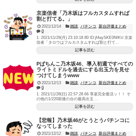
京楽信者「乃木坂はフルカスタムすれば
割と打てる。」
2021/12/14
雑談
,
パチンコ
,
新台評価まとめ
0
1: 2021/11/29(月) 23:10:18.80 ID:jf4aySKE0NIKU 京楽
信者「タロウはフルカスタムすれば割と打て...
記事を読む
Pぱちんこ乃木坂46、導入初週ですべての
ライトミドルを過去にする出玉力を見せ
つけてしまうwww
2021/12/13
雑談
,
パチンコ
,
新台評価まとめ
0
1: 2021/11/28(日) 22:57:28.66 享楽完全復活ッ！！ そ
の他の1/220前後の台の最高出玉 ...
記事を読む
【悲報】乃木坂46がとうとうパチンコに
なってしまった
2021/12/12
雑談
,
パチンコ
,
新台評価まとめ