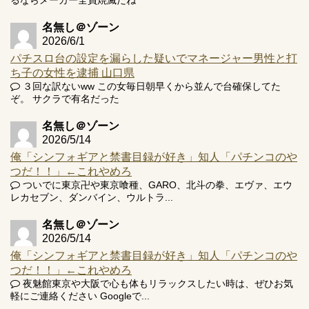
Powered by livedoor 相互RSS
名無し＠ゾーン
2026/6/1
パチスロ台の設定を漏らした疑いでマネージャー男性と打
ち子の女性を逮捕 山口県
３回な訳ないww この女毎日朝早くから並んで台確保してた
ぞ。 サクラで有名だった
名無し＠ゾーン
2026/5/14
俺「シンフォギアと禁書目録が好き」知人「パチンコのや
つだ！！」←これやめろ
ついでに東京卍や東京喰種、GARO、北斗の拳、エヴァ、エウ
レカセブン、ダンバイン、ウルトラ...
名無し＠ゾーン
2026/5/14
俺「シンフォギアと禁書目録が好き」知人「パチンコのや
つだ！！」←これやめろ
夜魅館東京や大阪で心も体もリラックスしたい時は、ぜひお気
軽にご連絡ください Googleで...