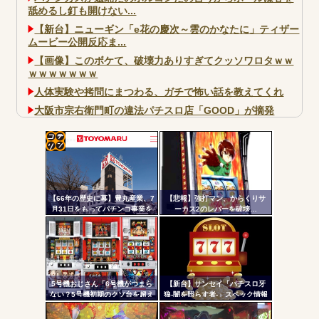
舐めるし釘も開けない...
【新台】ニューギン「e花の慶次～雲のかなたに」ティザー
ムービー公開反応ま...
【画像】このボケて、破壊力ありすぎてクッソワロタｗｗ
ｗｗｗｗｗｗｗ
人体実験や拷問にまつわる、ガチで怖い話を教えてくれ
大阪市宗右衛門町の違法パチスロ店「GOOD」が摘発
パチンコで人気のないキャラを青色担当にするのやめろや
ワイ、パチンコ屋店員の目の前で会員カードを握り潰し
「今までありがとう」と...
コテ
無職のパチンコカス(22)なんやが、ワイの人生どれくらい
リン
ヤバいか教えて？...
【66年の歴史に幕】豊丸産業、7
【悲報】強打マン、からくりサ
- 固
AngelBeats!とかいうクソアニメの思い出ｗｗｗ
月31日をもってパチンコ事業を
ーカス2のレバーを破壊…
停止へ ナナシーやコマコマ倶
定リ
楽部マやウィッチブレイド…た
ンク
くさんの名機をありがとう
自動
更新
5号機おじさん「6号機がつまら
【新台】サンセイ「パチスロ牙
Powered by livedoor 相互RSS
ない？5号機初期のクソ台を超え
狼-闇を照らす者-」スペック情報
ツー
る事は絶対に無理」
判明！純増約9.1枚のAT機、疑似
ボ突破型、究極魔戒RUSHは継続