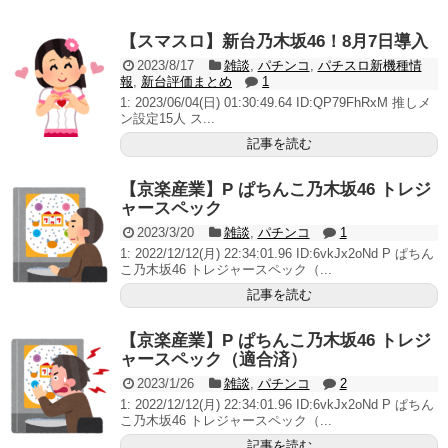
いヤバいか教えて？...
AngelBeats!とかいうクソアニメの思い出ｗｗｗ
【スマスロ】新台乃木坂46！8月7日導入
2023/8/17
雑談
,
パチンコ
,
パチスロ新機種情
報
,
新台評価まとめ
1
1: 2023/06/04(日) 01:30:49.64 ID:QP79FhRxM 推しメ
ン設定15人 ス...
Powered by livedoor 相互RSS
記事を読む
【京楽産業】P ぱちんこ乃木坂46 トレジ
ャースペック
2023/3/20
雑談
,
パチンコ
1
1: 2022/12/12(月) 22:34:01.96 ID:6vkJx2oNd P ぱちん
こ乃木坂46 トレジャースペック（...
記事を読む
【京楽産業】P ぱちんこ乃木坂46 トレジ
ャースペック（適合済）
2023/1/26
雑談
,
パチンコ
2
1: 2022/12/12(月) 22:34:01.96 ID:6vkJx2oNd P ぱちん
こ乃木坂46 トレジャースペック（...
記事を読む