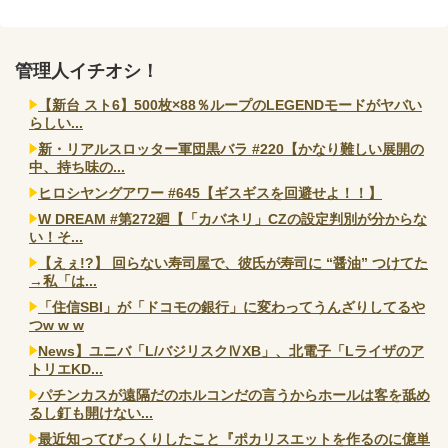
管理人イチオシ！
【新台 スト6】500枚×88％ループのLEGENDモードがヤバい
らしい...
新・リアルスロッター軍団黒バラ #220【かなり難しい展開の
中、持ち味の...
ヒロシヤングアワー #645【ギスギスを回避せよ！！】
W DREAM #第272廻【「カバネリ」CZの設定判別が分からな
い！そ...
【えぇ!?】 回らない寿司屋で、彼氏が寿司に “醤油” つけてた
→私「は...
「住信SBI」が「ドコモの銀行」に変わってうんざりしてるや
つw w w
News】ユニバ「L/バジリスクⅣXB」、北電子「Lライザのア
トリエKD...
パチンカスが遠隔だのホルコンだの言うからホールは客を舐め
るし釘も開けない...
最近知ってびっくりしたこと『ポカリスエットを作るのに億単