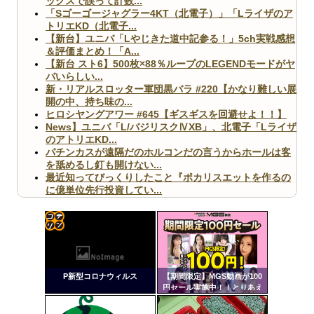
ックスで誤って計数...
「Sゴーゴージャグラー4KT（北電子）」「Lライザのア
トリエKD（北電子...
【新台】ユニバ「Lやじきた道中記参る！」5ch実戦感想
＆評価まとめ！「A...
【新台 スト6】500枚×88％ループのLEGENDモードがヤ
バいらしい...
新・リアルスロッター軍団黒バラ #220【かなり難しい展
開の中、持ち味の...
ヒロシヤングアワー #645【ギスギスを回避せよ！！】
News】ユニバ「L/バジリスクⅣXB」、北電子「Lライザ
のアトリエKD...
パチンカスが遠隔だのホルコンだの言うからホールは客
を舐めるし釘も開けない...
最近知ってびっくりしたこと『ポカリスエットを作るの
に億単位先行投資してい...
【ヤバ杉】日本の無車検車「実は俺たち20万台も走って
ますｗ」←これどうす...
【閲覧注意】俺が近くにいると機械が壊れるんだけどさ
【画像】ペプシコーラ社、「こういうのでいいんだよ」
コテ
な新商品を発売
リン
P新型コロナウィルス
【期間限定】MGS動画が100
- 固
円セール実施中！！とりあえ
ず全部買うやろｗｗｗｗｗ
定リ