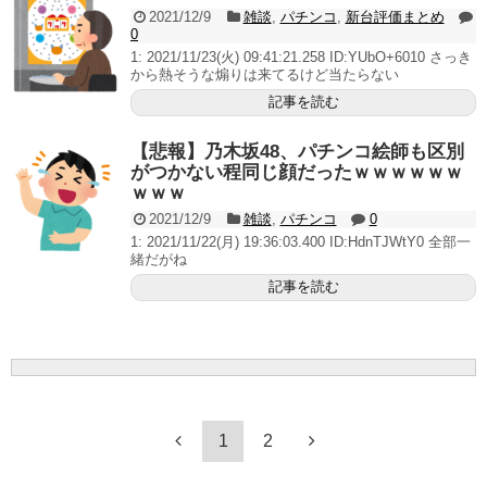
2021/12/9
雑談
,
パチンコ
,
新台評価まとめ
0
1: 2021/11/23(火) 09:41:21.258 ID:YUbO+6010 さっき
から熱そうな煽りは来てるけど当たらない
記事を読む
【悲報】乃木坂48、パチンコ絵師も区別
がつかない程同じ顔だったｗｗｗｗｗｗ
ｗｗｗ
2021/12/9
雑談
,
パチンコ
0
1: 2021/11/22(月) 19:36:03.400 ID:HdnTJWtY0 全部一
緒だがね
記事を読む
1
2