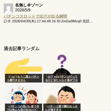
名無し＠ゾーン
2026/5/9
パチンコスロットで出汁が出る瞬間
8: 2026/04/30(木) 17:44:48.16 ID:2mGa9Mcq0 先読...
過去記事ランダム
(´;ω;`)もう二度とパチン
エヴァのパチンコ打って
コ屋行きません
るけど当たらなさ過ぎワロ
タ
パチンコの先バレ音て今
パチンコ屋で隣のおっさ
では色んな音があるけど、
んが臭すぎる