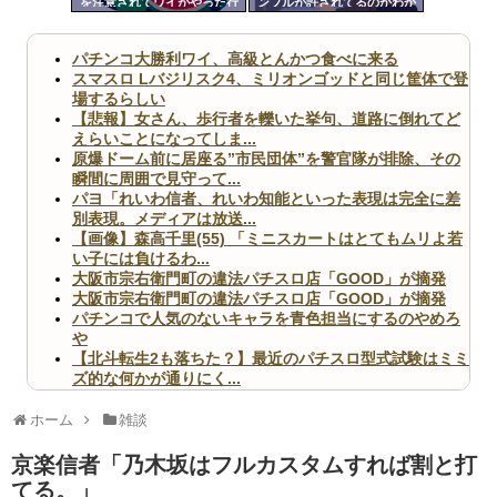
を注意されてワイがやった行
ンブルが許されてるのかわか
ツー
為
らん
ル
パチンコ大勝利ワイ、高級とんかつ食べに来る
スマスロ Lバジリスク4、ミリオンゴッドと同じ筐体で登
場するらしい
【悲報】女さん、歩行者を轢いた挙句、道路に倒れてど
えらいことになってしま...
原爆ドーム前に居座る”市民団体”を警官隊が排除、その
瞬間に周囲で見守って...
パヨ「れいわ信者、れいわ知能といった表現は完全に差
別表現。メディアは放送...
【画像】森高千里(55) 「ミニスカートはとてもムリよ若
い子には負けるわ...
大阪市宗右衛門町の違法パチスロ店「GOOD」が摘発
大阪市宗右衛門町の違法パチスロ店「GOOD」が摘発
パチンコで人気のないキャラを青色担当にするのやめろ
や
【北斗転生2も落ちた？】最近のパチスロ型式試験はミミ
ズ的な何かが通りにく...
無職のパチンコカス(22)なんやが、ワイの人生どれくら
いヤバいか教えて？...
ホーム
雑談
AngelBeats!とかいうクソアニメの思い出ｗｗｗ
京楽信者「乃木坂はフルカスタムすれば割と打
てる。」