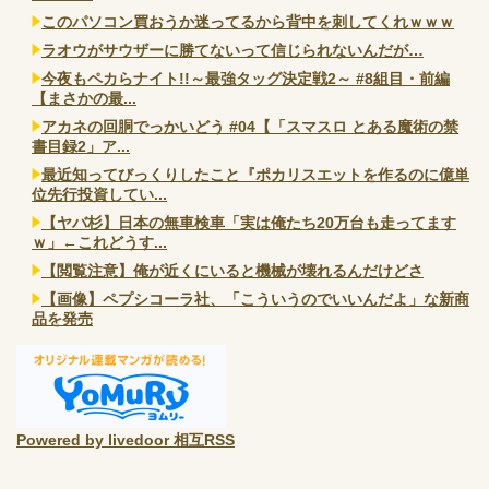
このパソコン買おうか迷ってるから背中を刺してくれｗｗｗ
ラオウがサウザーに勝てないって信じられないんだが…
今夜もペカらナイト!!～最強タッグ決定戦2～ #8組目・前編
【まさかの最...
アカネの回胴でっかいどう #04【「スマスロ とある魔術の禁
書目録2」ア...
最近知ってびっくりしたこと『ポカリスエットを作るのに億単
位先行投資してい...
【ヤバ杉】日本の無車検車「実は俺たち20万台も走ってます
ｗ」←これどうす...
【閲覧注意】俺が近くにいると機械が壊れるんだけどさ
【画像】ペプシコーラ社、「こういうのでいいんだよ」な新商
品を発売
Powered by livedoor 相互RSS