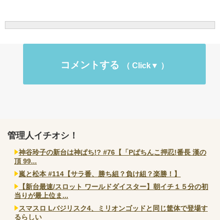
コメントする
管理人イチオシ！
神谷玲子の新台は神ぱち!? #76【「Pぱちんこ押忍!番長 漢の
頂 99...
嵐と松本 #114【サラ番、勝ち組？負け組？楽勝！】
【新台最速/スロット ワールドダイスター】朝イチ１５分の初
当りが最上位ま...
スマスロ Lバジリスク4、ミリオンゴッドと同じ筐体で登場す
るらしい