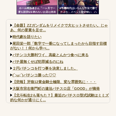
ホール関係者さん「一ヶ月で一
4号機時代はいろんな方法で勝て
度も設定6を使わないお店は存在
たよな…イベント設定狙い、ハ
しないと思っています。6使った
イエナ、超技術介入機、新装狙
事がない店長も存在しないと思
い…
う」←これガチ?！
【命題】ZZガンダムをリメイクで大ヒットさせたい。じゃ
あ、何の要素を足せ...
時代劇を語りたい
尾田栄一郎「数字で一番になってしまったから目指す目標
がない！！何から学べ...
パチンコ大勝利ワイ、高級とんかつ食べに来る
パチ屋無くせば犯罪減るのにね
２円パチンコを打つ事を決意しました。
(´;ω;`)パチンコ勝った♡♡
【悲報】牙狼12黄金騎士極限、変な雰囲気に・・・
大阪市宗右衛門町の違法パチスロ店「GOOD」が摘発
【北斗転生2も落ちた？】最近のパチスロ型式試験はミミズ
的な何かが通りにく...
【実戦報告】e黄門ちゃま寿限無 初日の評判まとめ！コン
プ報告あり！弱予告...