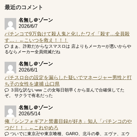
アズールレーン スロット評価はコイン持ちの悪い疑似ボ天
最近のコメント
井の軽い絆？
名無し＠ゾーン
2026/6/7
パチンコで9万負けて殺人鬼と化したワイ「殺す…全員殺
す…」←こいつを救え！！！
Powered by livedoor 相互RSS
まぁ、詐欺だからなスマスロは 店よりもメーカーが悪いからや
るならメーカー全員焼滅だね
名無し＠ゾーン
2026/6/1
パチスロ台の設定を漏らした疑いでマネージャー男性と打
ち子の女性を逮捕 山口県
３回な訳ないww この女毎日朝早くから並んで台確保してた
ぞ。 サクラで有名だった
名無し＠ゾーン
2026/5/14
俺「シンフォギアと禁書目録が好き」知人「パチンコのや
つだ！！」←これやめろ
ついでに東京卍や東京喰種、GARO、北斗の拳、エヴァ、エウ