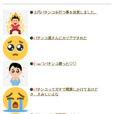
２円パチンコを打つ事を決意しました。
パチンコ屋さんにカツアゲされた
(´;ω;`)パチンコ勝った♡♡
パチンコってガチで廃業しかけてるけど
さ、さみしいよな