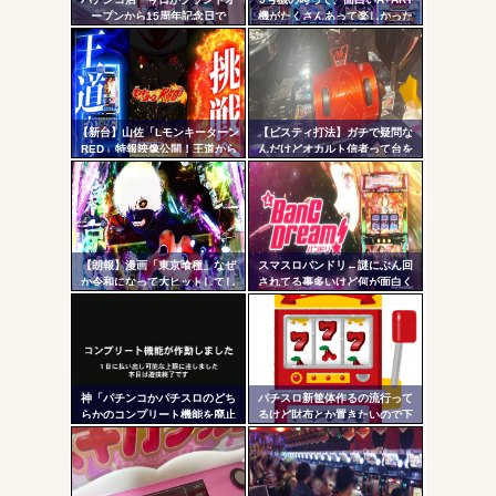
- 固
ープンから15周年記念日で
機がたくさんあって楽しかった
す！」←ワイ「五万負けてま
よなｗｗｗ
定リ
す」
ンク
自動
Powered by livedoor 相互RSS
更新
【新台】山佐「Lモンキーターン
【ビスティ打法】ガチで疑問な
RED」特報映像公開！王道から
んだけどオカルト信者って台を
ツー
挑戦へ
休ませなかったら爆連したって
いう思考にはならないの？
ル
【朗報】漫画「東京喰種」なぜ
スマスロバンドリ←謎にぶん回
か令和になって大ヒットしてし
されてる事多いけど何が面白く
まうｗｗｗ
て打ってるの？？？
神「パチンコかパチスロのどち
パチスロ新筐体作るの流行って
らかのコンプリート機能を廃止
るけど財布とか置きたいので下
して出し放題にします！」←ど
皿とか今まで通りがいいわ
っち選ぶ？？？