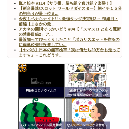
嵐と松本 #114【サラ番、勝ち組？負け組？楽勝！】
【新台最速/スロット ワールドダイスター】朝イチ１５分
の初当りが最上位ま...
今夜もペカらナイト!!～最強タッグ決定戦2～ #8組目・
前編【まさかの最...
アカネの回胴でっかいどう #04【「スマスロ とある魔術
の禁書目録2」ア...
最近知ってびっくりしたこと『ポカリスエットを作るの
に億単位先行投資してい...
【ヤバ杉】日本の無車検車「実は俺たち20万台も走って
ますｗ」←これどうす...
【閲覧注意】俺が近くにいると機械が壊れるんだけどさ
【画像】ペプシコーラ社、「こういうのでいいんだよ」
な新商品を発売
コテ
リン
P新型コロナウィルス
【画像】女子「ウマ娘のおか
- 固
げで競馬が健全なイメージな
のはおかしい！パチンコ
定リ
Powered by livedoor 相互RSS
は？」
ンク
自動
更新
パチンコのハンドル固定禁止
なんでパチンコとか公営ギャ