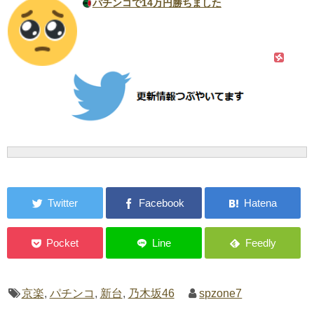
パチンコで14万円勝ちました
京楽
,
パチンコ
,
新台
,
乃木坂46
spzone7