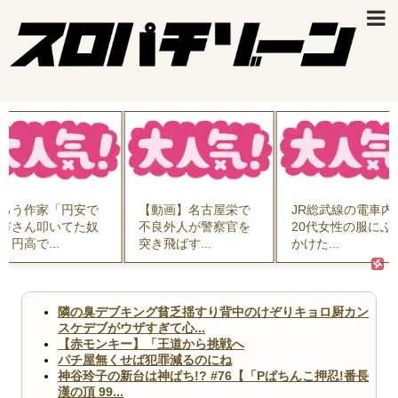
ろう作家「円安で
【動画】名古屋栄で
JR総武線の電車内
市さん叩いてた奴
不良外人が警察官を
20代女性の服にぶ
、円高で...
突き飛ばす...
かけた...
隣の臭デブキング貧乏揺すり背中のけぞりキョロ厨カン
スケデブがウザすぎて心...
【赤モンキー】「王道から挑戦へ
パチ屋無くせば犯罪減るのにね
神谷玲子の新台は神ぱち!? #76【「Pぱちんこ押忍!番長
漢の頂 99...