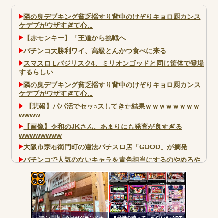
隣の臭デブキング貧乏揺すり背中のけぞりキョロ厨カンス
ケデブがウザすぎて心...
【赤モンキー】「王道から挑戦へ
パチンコ大勝利ワイ、高級とんかつ食べに来る
スマスロ Lバジリスク4、ミリオンゴッドと同じ筐体で登場
するらしい
隣の臭デブキング貧乏揺すり背中のけぞりキョロ厨カンス
ケデブがウザすぎて心...
【悲報】パパ活でセッ○スしてきた結果ｗｗｗｗｗｗｗｗ
wwww
【画像】令和のJKさん、あまりにも発育が良すぎる
wwwwwwww
大阪市宗右衛門町の違法パチスロ店「GOOD」が摘発
パチンコで人気のないキャラを青色担当にするのやめろや
ワイ、パチンコ屋店員の目の前で会員カードを握り潰し
「今までありがとう」と...
コテ
無職のパチンコカス(22)なんやが、ワイの人生どれくらい
ヤバいか教えて？...
リン
AngelBeats!とかいうクソアニメの思い出ｗｗｗ
パチンコ店「今日がグランドオ
5号機の時って、面白いA+ART