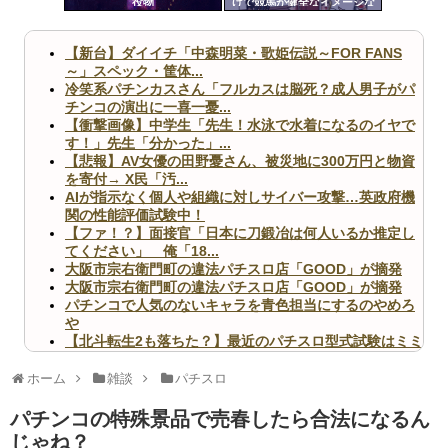
役物
げで競馬が健全なイメージな
ツー
のはおかしい！パチンコ
は？」
ル
【新台】ダイイチ「中森明菜・歌姫伝説～FOR FANS
～」スペック・筐体...
冷笑系パチンカスさん「フルカスは脳死？成人男子がパ
チンコの演出に一喜一憂...
【衝撃画像】中学生「先生！水泳で水着になるのイヤで
す！」先生「分かった」...
【悲報】AV女優の田野憂さん、被災地に300万円と物資
を寄付→ X民「汚...
AIが指示なく個人や組織に対しサイバー攻撃…英政府機
関の性能評価試験中！
【ファ！？】面接官「日本に刀鍛冶は何人いるか推定し
てください」 俺「18...
大阪市宗右衛門町の違法パチスロ店「GOOD」が摘発
大阪市宗右衛門町の違法パチスロ店「GOOD」が摘発
パチンコで人気のないキャラを青色担当にするのやめろ
や
【北斗転生2も落ちた？】最近のパチスロ型式試験はミミ
ズ的な何かが通りにく...
無職のパチンコカス(22)なんやが、ワイの人生どれくら
ホーム
雑談
パチスロ
いヤバいか教えて？...
AngelBeats!とかいうクソアニメの思い出ｗｗｗ
パチンコの特殊景品で売春したら合法になるん
じゃね？