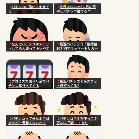
パチンコに強いニキ来て
今日は222のゾロ目の日
く
やしパチンコ勝てる？
れ！！！！！！！！！！！
！！！！！！！！！！
なんでパチンコやスロッ
最近のパチンコ「期待値
トしてる人達ってキレやす
10万円でラッキートリガー
いんだろ
に入れると3万円期待値が
手に入るよ！」
プロミスで借りた金でパ
最近パチンコとかスロッ
チンコ屋行ってくる
ト何打ってる?
パチンコって分母まで回
パチンコで５万使って５
すのが一番勝てないか？
万3000円戻ってきた