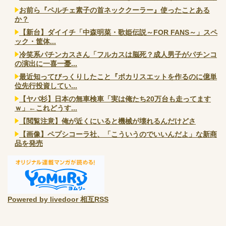
お前ら『ペルチェ素子の首ネッククーラー』使ったことある
か？
【新台】ダイイチ「中森明菜・歌姫伝説～FOR FANS～」スペ
ック・筐体...
冷笑系パチンカスさん「フルカスは脳死？成人男子がパチンコ
の演出に一喜一憂...
最近知ってびっくりしたこと『ポカリスエットを作るのに億単
位先行投資してい...
【ヤバ杉】日本の無車検車「実は俺たち20万台も走ってます
ｗ」←これどうす...
【閲覧注意】俺が近くにいると機械が壊れるんだけどさ
【画像】ペプシコーラ社、「こういうのでいいんだよ」な新商
品を発売
Powered by livedoor 相互RSS