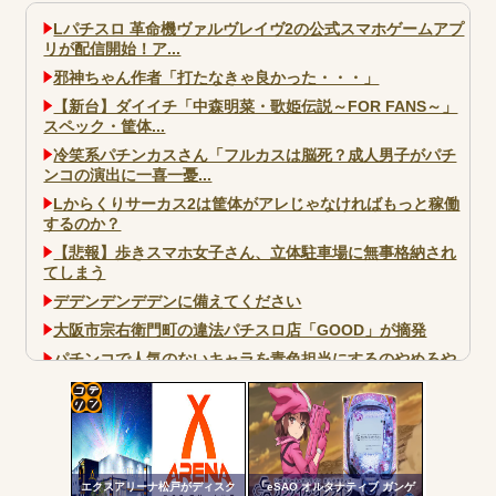
Lパチスロ 革命機ヴァルヴレイヴ2の公式スマホゲームアプ
リが配信開始！ア...
邪神ちゃん作者「打たなきゃ良かった・・・」
【新台】ダイイチ「中森明菜・歌姫伝説～FOR FANS～」
スペック・筐体...
冷笑系パチンカスさん「フルカスは脳死？成人男子がパチ
ンコの演出に一喜一憂...
Lからくりサーカス2は筐体がアレじゃなければもっと稼働
するのか？
【悲報】歩きスマホ女子さん、立体駐車場に無事格納され
てしまう
デデンデンデデンに備えてください
大阪市宗右衛門町の違法パチスロ店「GOOD」が摘発
パチンコで人気のないキャラを青色担当にするのやめろや
ワイ、パチンコ屋店員の目の前で会員カードを握り潰し
「今までありがとう」と...
コテ
無職のパチンコカス(22)なんやが、ワイの人生どれくらい
ヤバいか教えて？...
リン
AngelBeats!とかいうクソアニメの思い出ｗｗｗ
エクスアリーナ松戸がディスク
「eSAO オルタナティブ ガンゲ
- 固