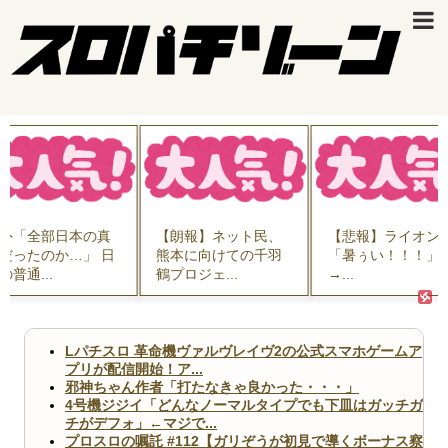
外「全部日本の真
【朗報】ネット民、
【悲報】ライオン
だったのか…」 日
熊本に向けての千羽
「暑ぅい！！！」
の普通...
鶴プロジェ...
→...
Lパチスロ 革命機ヴァルヴレイヴ2の公式スマホゲームア
プリが配信開始！ア...
邪神ちゃん作者「打たなきゃ良かった・・・」
4号機ジジイ「どんなノーマルタイプでも下皿はガッチガ
チがデフォ」←マジで...
プロスロの嘱託 #112【ガリぞうが初見で導くボーナス察