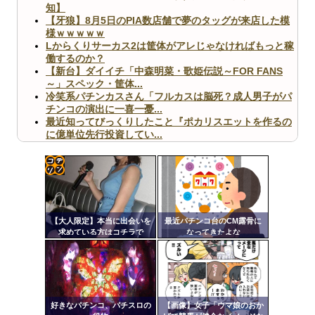
知】
【牙狼】8月5日のPIA数店舗で夢のタッグが来店した模
様ｗｗｗｗｗ
Lからくりサーカス2は筐体がアレじゃなければもっと稼
働するのか？
【新台】ダイイチ「中森明菜・歌姫伝説～FOR FANS
～」スペック・筐体...
冷笑系パチンカスさん「フルカスは脳死？成人男子がパ
チンコの演出に一喜一憂...
最近知ってびっくりしたこと『ポカリスエットを作るの
に億単位先行投資してい...
【ヤバ杉】日本の無車検車「実は俺たち20万台も走って
ますｗ」←これどうす...
【閲覧注意】俺が近くにいると機械が壊れるんだけどさ
【画像】ペプシコーラ社、「こういうのでいいんだよ」
コテ
な新商品を発売
リン
【大人限定】本当に出会いを
最近パチンコ台のCM露骨に
- 固
求めている方はコチラで
なってきたよな
す！！
定リ
ンク
Powered by livedoor 相互RSS
自動
更新
好きなパチンコ、パチスロの
【画像】女子「ウマ娘のおか