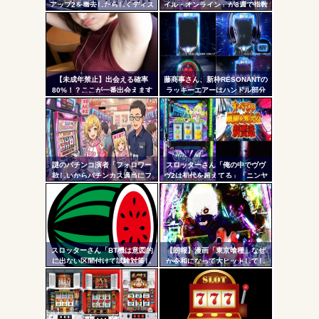
アップ2を撤去したらしくディス
イル・オンライン」が8週で指数
クアッパーさん達から落胆の声
割れ
定リ
ンク
自動
Powered by livedoor 相互RSS
更新
【未成年禁止】出会える確率
藤商事さん、新枠RESONANTの
80%！？ここが一番出会えます
ラッキーエアーはハンドル部分
ツー
からのみで枠上部からの風は無
い模様。ヅラに配慮したか？
ル
謎のパチンコ演者「フォロワー
スロッターさん「俺の中でヴヴ
欲しいからパチンカス適当にフ
ヴ2は初代を超えてる」「ニンヤ
ォローしよう」「フォロー返し
メで状況が一変するのも良いス
て来ないやつリムろ」←これで
パイスになってる」
何回もフォローしてくるのウザ
がられてますよ
スロッターさん「BT機は意図的
【朗報】漫画「東京喰種」なぜ
に出ない区間付けて試験対策し
か令和になって大ヒットしてし
てそうな気がする」
まうｗｗｗ