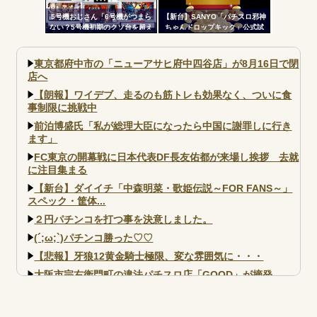
5号機おじさん「6号機がつまら
【新台】SANYO「パチスロ邪神
ない？5号機初期のクソ台を超え
ちゃんドロップキック」公式試
る事は絶対に無理」
打動画公開！演出の作り込みい
いなｗｗｗ
東京都府中市の「ニューアサヒ府中四谷店」が8月16日で閉
店へ
【朗報】ワイデブ、走るのも筋トレも効果なく、ついに食
事制限に挑戦中
前泊博盛氏「私が総理大臣になったら中国に謝罪しに行き
ます」
FC東京の開幕戦に日本代表DF長友佑都が来場し挨拶 去就
に注目集まる
【新台】ダイイチ「中森明菜・歌姫伝説～FOR FANS～」
スペック・筐体...
２円パチンコを打つ事を決意しました。
(´;ω;`)パチンコ勝った♡♡
【悲報】牙狼12黄金騎士極限、変な雰囲気に・・・
大阪市宗右衛門町の違法パチスロ店「GOOD」が摘発
【北斗転生2も落ちた？】最近のパチスロ型式試験はミミズ
的な何かが通りにく...