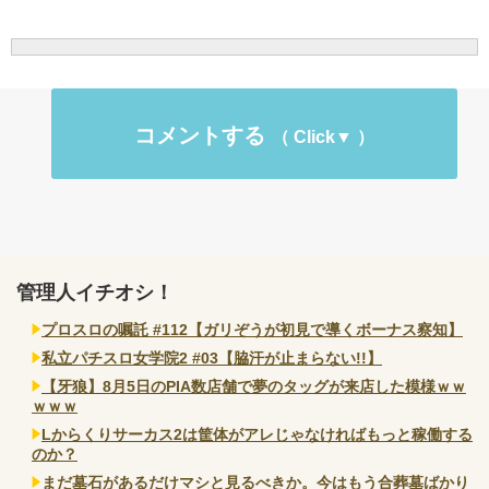
コメントする
管理人イチオシ！
プロスロの嘱託 #112【ガリぞうが初見で導くボーナス察知】
私立パチスロ女学院2 #03【脇汗が止まらない!!】
【牙狼】8月5日のPIA数店舗で夢のタッグが来店した模様ｗｗ
ｗｗｗ
Lからくりサーカス2は筐体がアレじゃなければもっと稼働する
のか？
まだ墓石があるだけマシと見るべきか。今はもう合葬墓ばかり