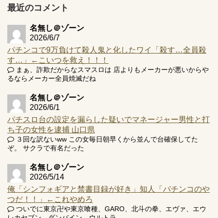
【実戦報告】e黄門ちゃま寿限無 初日の評判まとめ！コン
最近のコメント
プ報告あり！弱予告...
アズールレーン スロット評価はコイン持ちの悪い疑似ボ天
名無し＠ゾーン
井の軽い絆？
2026/6/7
パチンコで9万負けて殺人鬼と化したワイ「殺す…全員殺
す…」←こいつを救え！！！
まぁ、詐欺だからなスマスロは 店よりもメーカーが悪いからや
るならメーカー全員焼滅だね
Powered by livedoor 相互RSS
名無し＠ゾーン
2026/6/1
パチスロ台の設定を漏らした疑いでマネージャー男性と打
ち子の女性を逮捕 山口県
３回な訳ないww この女毎日朝早くから並んで台確保してた
ぞ。 サクラで有名だった
名無し＠ゾーン
2026/5/14
俺「シンフォギアと禁書目録が好き」知人「パチンコのや
つだ！！」←これやめろ
ついでに東京卍や東京喰種、GARO、北斗の拳、エヴァ、エウ
レカセブン、ダンバイン、ウルトラ...