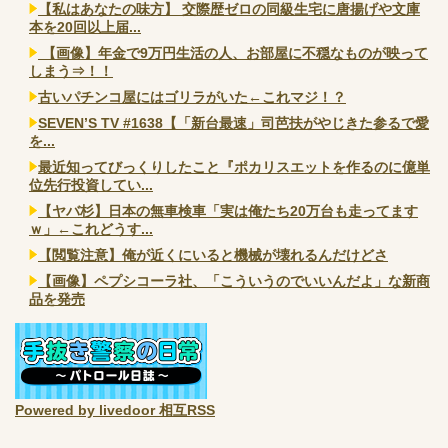
【私はあなたの味方】 交際歴ゼロの同級生宅に唐揚げや文庫
本を20回以上届...
【画像】年金で9万円生活の人、お部屋に不穏なものが映って
しまう⇒！！
古いパチンコ屋にはゴリラがいた←これマジ！？
SEVEN’S TV #1638【「新台最速」司芭扶がやじきた参るで愛
を...
最近知ってびっくりしたこと『ポカリスエットを作るのに億単
位先行投資してい...
【ヤバ杉】日本の無車検車「実は俺たち20万台も走ってます
ｗ」←これどうす...
【閲覧注意】俺が近くにいると機械が壊れるんだけどさ
【画像】ペプシコーラ社、「こういうのでいいんだよ」な新商
品を発売
Powered by livedoor 相互RSS