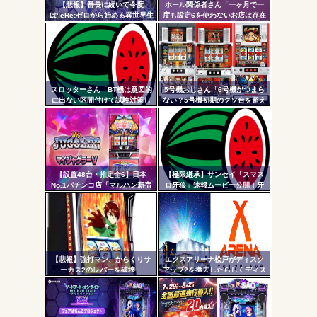
【悲報】番長に続いて今度
ホール関係者さん「一ヶ月で一
- 固
AngelBeats!とかいうクソアニメの思い出ｗｗｗ
は”eRe:ゼロから始める異世界生
度も設定6を使わないお店は存在
活2”で不正基板が発見された模
しないと思っています。6使った
定リ
様…関係者さん「中古購入は控
事がない店長も存在しないと思
ンク
えた方がいいと思います」
う」←これガチ?！
自動
更新
スロッターさん「BT機は意図的
5号機おじさん「6号機がつまら
Powered by livedoor 相互RSS
に出ない区間付けて試験対策し
ない？5号機初期のクソ台を超え
ツー
てそうな気がする」
る事は絶対に無理」
ル
【設置48台・推定全6】日本
【極限継承】サンセイ「スマス
No.1パチンコ店「マルハン新宿
ロ牙狼」速報ムービー公開！牙
東宝ビル店」のマイジャグラ
狼の名に恥じぬ出玉性能がパチ
ー、とんでもない事になるｗｗ
ンコからスロットへ
ｗｗｗ
【悲報】強打マン、からくりサ
エクスアリーナ松戸がディスク
ーカス2のレバーを破壊…
アップ2を撤去したらしくディス
クアッパーさん達から落胆の声