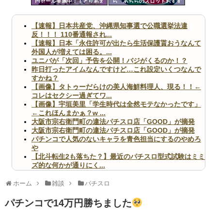
円セール実施中！！とりあえ
ら「あちらのスロットおすす
ツー
ず全部買うやろｗｗｗｗｗ
めですよ」って声かけられた
んだが
ル
【速報】日本共産党、沖縄県知事選で公職選挙法違
反！！！ 110番通報され...
【速報】日本「永住許可が出たら生活保護貰おうなんて
外国人が増えては困る。...
ユニバが「次回」予告を公開！バジがくるのか！？
昨日打ったアイムなんですけど…これ設定いくつなんで
すかね？
【画像】タトゥーだらけの美人海鮮料理人、現る！！←
コレはセクシー過ぎてワ...
【画像】宇垣美里「学生時代は全然モテなかったです」
←これほんまかぁ？w ...
大阪市宗右衛門町の違法パチスロ店「GOOD」が摘発
大阪市宗右衛門町の違法パチスロ店「GOOD」が摘発
パチンコで人気のないキャラを青色担当にするのやめろ
や
【北斗転生2も落ちた？】最近のパチスロ型式試験はミミ
ズ的な何かが通りにく...
無職のパチンコカス(22)なんやが、ワイの人生どれくら
いヤバいか教えて？...
ホーム
雑談
パチスロ
AngelBeats!とかいうクソアニメの思い出ｗｗｗ
パチンコで14万円勝ちました