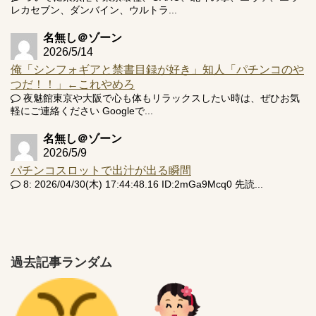
レカセブン、ダンバイン、ウルトラ...
名無し＠ゾーン
2026/5/14
俺「シンフォギアと禁書目録が好き」知人「パチンコのや
つだ！！」←これやめろ
夜魅館東京や大阪で心も体もリラックスしたい時は、ぜひお気
軽にご連絡ください Googleで...
名無し＠ゾーン
2026/5/9
パチンコスロットで出汁が出る瞬間
8: 2026/04/30(木) 17:44:48.16 ID:2mGa9Mcq0 先読...
過去記事ランダム