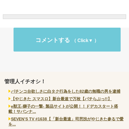
コメントする
管理人イチオシ！
パチンコ台欲しさに白タク行為をした82歳の無職の男を逮捕
【やじきた スマスロ】新台最速で万枚【パチらぶっ!!】
e獣王-獅子の一撃- 製品サイトが公開！！ドデカスタート搭
載！サバンナ...
SEVEN’S TV #1638【「新台最速」司芭扶がやじきた参るで愛
を...