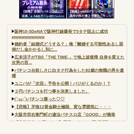
【朗報】全国のパチンコ店にて
【朗報】eSAOアリシゼーション
京楽「e SAOアリシゼーション
夜空の先行導入で沸く「サンシ
夜空」のデモ機プレミアム展示
ャインKYORAKU平針」2日連続
が始まる！SAOファンは急
で総差枚10万枚超えの祭りを開
げ！！！
催中ｗｗｗｗ
阪神10-5DeNAで阪神打線爆発で3タテ阻止に成功
wwwwwwwwww
婚約者「結婚式どうする？」俺「離婚する可能性あるし面
倒だし金かかるし別に...
広末涼子がTBS「THE TIME,」で地上波復帰 自身を変えた
次男の言...
パチンコ台欲しさに白タク行為をした82歳の無職の男を逮
捕
ユニバが「次回」予告を公開！バジがくるのか！？
２円パチンコを打つ事を決意しました。
(´;ω;`)パチンコ勝った♡♡
【悲報】牙狼12黄金騎士極限、変な雰囲気に・・・
大阪市宗右衛門町の違法パチスロ店「GOOD」が摘発
【北斗転生2も落ちた？】最近のパチスロ型式試験はミミズ
的な何かが通りにく...