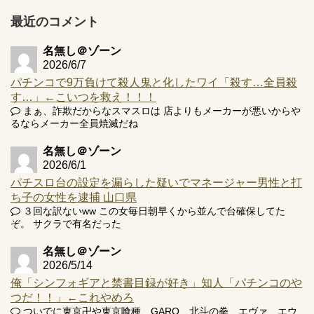
【実戦報告】e黄門ちゃま寿限無 初日の評判まとめ！コン
プ報告あり！弱予告...
最近のコメント
アズールレーン スロット評価はコイン持ちの悪い疑似ボ天
井の軽い絆？
名無し＠ゾーン
2026/6/7
パチンコで9万負けて殺人鬼と化したワイ「殺す…全員殺
す…」←こいつを救え！！！
まぁ、詐欺だからなスマスロは 店よりもメーカーが悪いからや
るならメーカー全員焼滅だね
Powered by livedoor 相互RSS
名無し＠ゾーン
2026/6/1
パチスロ台の設定を漏らした疑いでマネージャー男性と打
ち子の女性を逮捕 山口県
３回な訳ないww この女毎日朝早くから並んで台確保してた
ぞ。 サクラで有名だった
名無し＠ゾーン
2026/5/14
俺「シンフォギアと禁書目録が好き」知人「パチンコのや
つだ！！」←これやめろ
ついでに東京卍や東京喰種、GARO、北斗の拳、エヴァ、エウ