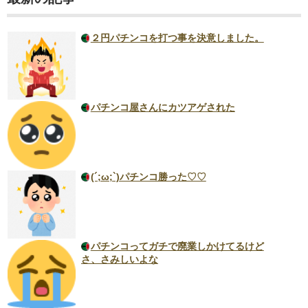
２円パチンコを打つ事を決意しました。
パチンコ屋さんにカツアゲされた
(´;ω;`)パチンコ勝った♡♡
パチンコってガチで廃業しかけてるけど
さ、さみしいよな