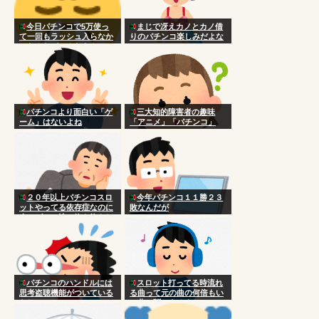
今日パチンコで5万使っ
まじで冴えカノとカノ借
て一回もラッシュ入らなか
りのパチンコ楽しみだよな
ったんだがこんなもん？
パチンコより面白い「ゲ
三大知的障害者の趣味
ーム」はないよね
「アニメ」「パチンコ」
２０年以上パチンコスロ
今年パチンコ１１勝２３
ットやってる依存症なのに
敗なんだが
今のゲーム性に飽き飽きし
てきた。
パチンコのハンドルには
スロット打ってる時流れ
思考盗聴機能がついている
る曲って元の曲の何倍もい
らしい
い曲に聞こえるよね