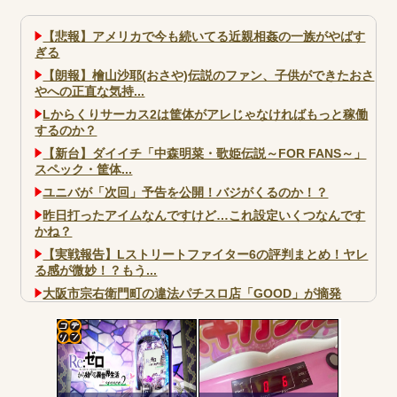
【悲報】アメリカで今も続いてる近親相姦の一族がやばす
ぎる
【朗報】檜山沙耶(おさや)伝説のファン、子供ができたおさ
やへの正直な気持...
Lからくりサーカス2は筐体がアレじゃなければもっと稼働
するのか？
【新台】ダイイチ「中森明菜・歌姫伝説～FOR FANS～」
スペック・筐体...
ユニバが「次回」予告を公開！バジがくるのか！？
昨日打ったアイムなんですけど…これ設定いくつなんです
かね？
【実戦報告】Lストリートファイター6の評判まとめ！ヤレ
る感が微妙！？もう...
大阪市宗右衛門町の違法パチスロ店「GOOD」が摘発
パチンコで人気のないキャラを青色担当にするのやめろや
ワイ、パチンコ屋店員の目の前で会員カードを握り潰し
「今までありがとう」と...
コテ
無職のパチンコカス(22)なんやが、ワイの人生どれくらい
リン
ヤバいか教えて？...