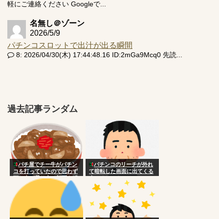
軽にご連絡ください Googleで...
名無し＠ゾーン
2026/5/9
パチンコスロットで出汁が出る瞬間
8: 2026/04/30(木) 17:44:48.16 ID:2mGa9Mcq0 先読...
過去記事ランダム
パチ屋でチー牛がパチン
パチンコのリーチが外れ
コを打っていたので思わず
て暗転した画面に出てくる
頭に血が昇り台に顔面を叩
人いるじゃん？
きつけた