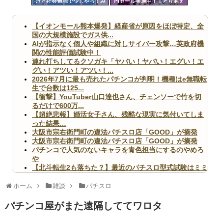
けど社会勉強で少しやってみ
円セール実施中！！とりあえ
ツー
るか」←これが全ての始まり
ず全部買うやろｗｗｗｗｗ
だった
ル
【イオンモール熊本爆発】経産省が原因をほぼ特定、全
国の大規模施設でガス供...
AIが指示なく個人や組織に対しサイバー攻撃…英政府機
関の性能評価試験中！
連れ打ちしてるクソガキ「ヤバい！ヤバい！エグい！エ
グい！アツい！アツい！...
2026年7月に最も売れたパチンコが判明！機種はe無職転
生で台数は125...
【衝撃】YouTuber山口達也さん、チェンソーで竹を切
るだけで600万...
【超絶悲報】婚活女子さん、残酷な現実に気付いてしま
った結果…
大阪市宗右衛門町の違法パチスロ店「GOOD」が摘発
大阪市宗右衛門町の違法パチスロ店「GOOD」が摘発
パチンコで人気のないキャラを青色担当にするのやめろ
や
【北斗転生2も落ちた？】最近のパチスロ型式試験はミミ
ズ的な何かが通りにく...
無職のパチンコカス(22)なんやが、ワイの人生どれくら
ホーム
雑談
パチスロ
いヤバいか教えて？...
AngelBeats!とかいうクソアニメの思い出ｗｗｗ
パチンコ屋がまた遠隔しててワロタ