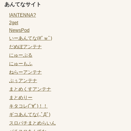
あんてなサイト
!ANTENNA?
2get
NewsPod
いーあんてな(#ﾟｗﾟ)
だめぽアンテナ
にゅーぷる
にゅーもふ
ねらーアンテナ
ぷぅアンテナ
まとめくすアンテナ
まとめりー
キタコレ(ﾟ∀ﾟ)！！
ギコあんてな(,,ﾟДﾟ)
スロパチまとめらいん