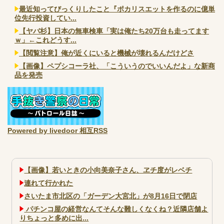
最近知ってびっくりしたこと『ポカリスエットを作るのに億単
位先行投資してい...
【ヤバ杉】日本の無車検車「実は俺たち20万台も走ってます
ｗ」←これどうす...
【閲覧注意】俺が近くにいると機械が壊れるんだけどさ
【画像】ペプシコーラ社、「こういうのでいいんだよ」な新商
品を発売
Powered by livedoor 相互RSS
【画像】若いときの小向美奈子さん、ヱチ度がレベチ
連れて行かれた
さいたま市北区の「ガーデン大宮北」が8月16日で閉店
パチンコ屋の経営なんてそんな難しくなくね？近隣店舗よ
りちょっと多めに出...