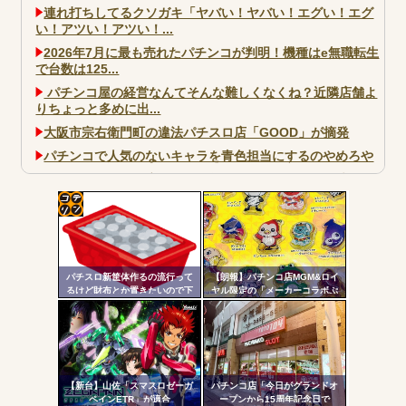
連れ打ちしてるクソガキ「ヤバい！ヤバい！エグい！エグ
い！アツい！アツい！...
2026年7月に最も売れたパチンコが判明！機種はe無職転生
で台数は125...
パチンコ屋の経営なんてそんな難しくなくね？近隣店舗よ
りちょっと多めに出...
大阪市宗右衛門町の違法パチスロ店「GOOD」が摘発
パチンコで人気のないキャラを青色担当にするのやめろや
ワイ、パチンコ屋店員の目の前で会員カードを握り潰し
「今までありがとう」と...
無職のパチンコカス(22)なんやが、ワイの人生どれくらい
コテ
ヤバいか教えて？...
リン
AngelBeats!とかいうクソアニメの思い出ｗｗｗ
パチスロ新筐体作るの流行って
【朗報】パチンコ店MGM&ロイ
- 固
るけど財布とか置きたいので下
ヤル限定の「メーカーコラボぷ
皿とか今まで通りがいいわ
っくり3Dシール」が可愛いと話
定リ
題に！限定生産3000枚らしい
ンク
自動
Powered by livedoor 相互RSS
更新
【新台】山佐「スマスロゼーガ
パチンコ店「今日がグランドオ
ペインETR」が適合
ープンから15周年記念日で