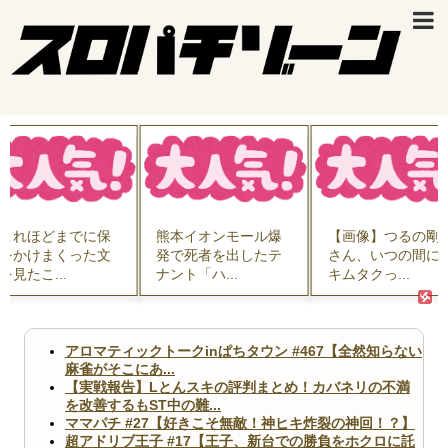
これほどまでに保
熊本イオンモール爆
【画像】つるの剛
をかけまくった文
発で死者を出したテ
さん、いつの間に
を見たこ...
ナント「ハ...
キムタクっ...
アロマティックトークinぱちタウン #467【全然知らない
麻雀がそこにあ...
【実戦報告】Lとんスキの評判まとめ！カバネリの不満
を改善するもST中の難...
ママパチ #27【好きこそ無敵！神ヒキ炸裂の神回！？】
超アドリブ王子 #17【王子、新台での勝負をホクロに託