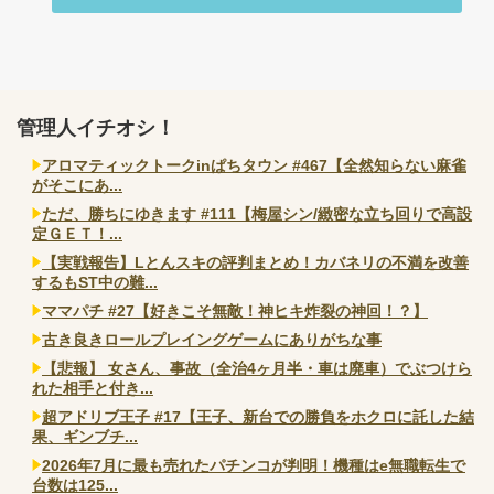
管理人イチオシ！
アロマティックトークinぱちタウン #467【全然知らない麻雀
がそこにあ...
ただ、勝ちにゆきます #111【梅屋シン/緻密な立ち回りで高設
定ＧＥＴ！...
【実戦報告】Lとんスキの評判まとめ！カバネリの不満を改善
するもST中の難...
ママパチ #27【好きこそ無敵！神ヒキ炸裂の神回！？】
古き良きロールプレイングゲームにありがちな事
【悲報】 女さん、事故（全治4ヶ月半・車は廃車）でぶつけら
れた相手と付き...
超アドリブ王子 #17【王子、新台での勝負をホクロに託した結
果、ギンブチ...
2026年7月に最も売れたパチンコが判明！機種はe無職転生で
台数は125...