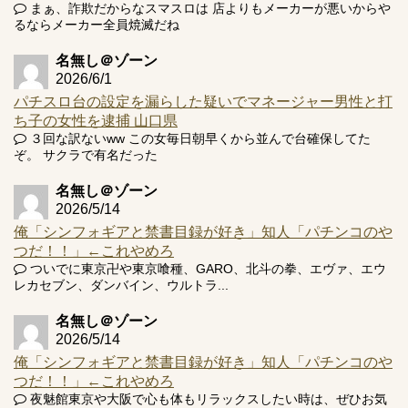
まぁ、詐欺だからなスマスロは 店よりもメーカーが悪いからや
るならメーカー全員焼滅だね
Powered by livedoor 相互RSS
名無し＠ゾーン
2026/6/1
パチスロ台の設定を漏らした疑いでマネージャー男性と打
ち子の女性を逮捕 山口県
３回な訳ないww この女毎日朝早くから並んで台確保してた
ぞ。 サクラで有名だった
名無し＠ゾーン
2026/5/14
俺「シンフォギアと禁書目録が好き」知人「パチンコのや
つだ！！」←これやめろ
ついでに東京卍や東京喰種、GARO、北斗の拳、エヴァ、エウ
レカセブン、ダンバイン、ウルトラ...
名無し＠ゾーン
2026/5/14
俺「シンフォギアと禁書目録が好き」知人「パチンコのや
つだ！！」←これやめろ
夜魅館東京や大阪で心も体もリラックスしたい時は、ぜひお気