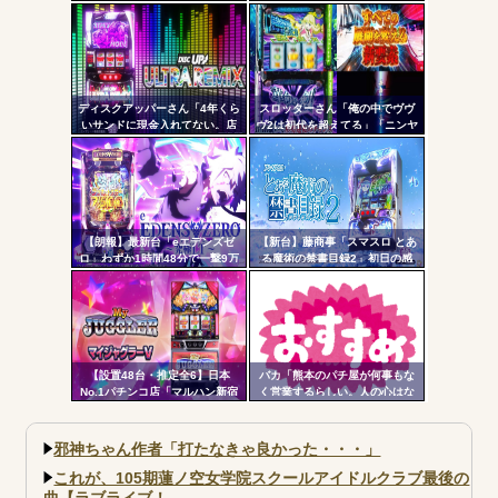
ツー
す！」←ワイ「五万負けてま
す」
ル
ディスクアッパーさん「4年くら
スロッターさん「俺の中でヴヴ
いサンドに現金入れてない。店
ヴ2は初代を超えてる」「ニンヤ
からゴキブリレベルに嫌われて
メで状況が一変するのも良いス
る自信ある」
パイスになってる」
【朗報】最新台「eエデンズゼ
【新台】藤商事「スマスロ とあ
ロ」わずか1時間48分で一撃9万
る魔術の禁書目録2」初日の感
5000発コンプリートを達成して
想・評判まとめ！噛み合った瞬
しまうｗ 究極LT期待出玉2万発
間はめっちゃおもろい。全6&コ
超えの現行最強スペックは伊達
ンプリートデータも
じゃないな…
【設置48台・推定全6】日本
バカ「熊本のパチ屋が何事もな
No.1パチンコ店「マルハン新宿
く営業するらしい。人の心はな
東宝ビル店」のマイジャグラ
いのか」←なんでも自粛させた
ー、とんでもない事になるｗｗ
がるヤツって害悪だよな
ｗｗｗ
邪神ちゃん作者「打たなきゃ良かった・・・」
これが、105期蓮ノ空女学院スクールアイドルクラブ最後の
曲【ラブライブ！...