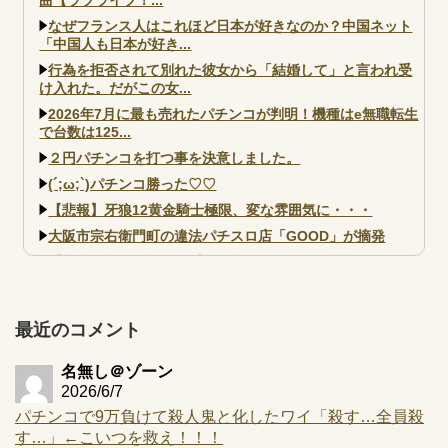
なぜフランス人はこれほど日本が好きなのか？中国ネット
「中国人も日本が好き...
行為を拒否されて別れた彼女から「結婚して」と言われ受
け入れた。だがこの女...
2026年7月に最も売れたパチンコが判明！機種はe無職転生
で台数は125...
２円パチンコを打つ事を決意しました。
(´;ω;`)パチンコ勝った♡♡
【悲報】牙狼12黄金騎士極限、変な雰囲気に・・・
大阪市宗右衛門町の違法パチスロ店「GOOD」が摘発
【北斗転生2も落ちた？】最近のパチスロ型式試験はミミズ
的な何かが通りにく...
【実戦報告】e黄門ちゃま寿限無 初日の評判まとめ！コン
プ報告あり！弱予告...
最近のコメント
アズールレーン スロット評価はコイン持ちの悪い疑似ボ天
井の軽い絆？
名無し＠ゾーン
2026/6/7
パチンコで9万負けて殺人鬼と化したワイ「殺す…全員殺
す…」←こいつを救え！！！