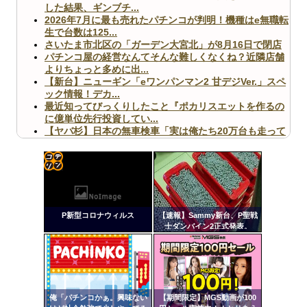
した結果、ギンブチ...
2026年7月に最も売れたパチンコが判明！機種はe無職転
生で台数は125...
さいたま市北区の「ガーデン大宮北」が8月16日で閉店
パチンコ屋の経営なんてそんな難しくなくね？近隣店舗
よりちょっと多めに出...
【新台】ニューギン「eワンパンマン2 甘デジVer.」スペ
ック情報！デカ...
最近知ってびっくりしたこと『ポカリスエットを作るの
に億単位先行投資してい...
【ヤバ杉】日本の無車検車「実は俺たち20万台も走って
ますｗ」←これどうす...
【閲覧注意】俺が近くにいると機械が壊れるんだけどさ
【画像】ペプシコーラ社、「こういうのでいいんだよ」
な新商品を発売
コテ
リン
P新型コロナウィルス
【速報】Sammy新台、P聖戦
- 固
士ダンバイン2正式発表。
定リ
Powered by livedoor 相互RSS
ンク
自動
更新
俺「パチンコかぁ。興味ない
【期間限定】MGS動画が100