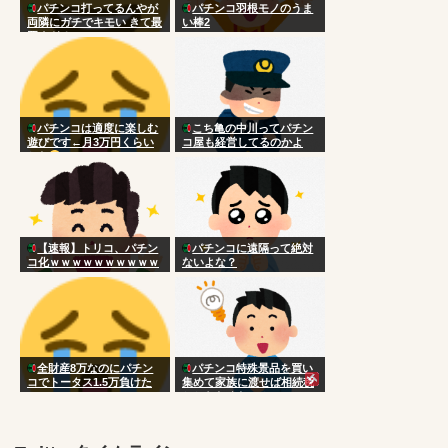
パチンコ打ってるんやが
パチンコ羽根モノのうま
両隣にガチでキモい きて最
い棒2
悪すぎる
パチンコは適度に楽しむ
こち亀の中川ってパチン
遊びです←月3万円くらい
コ屋も経営してるのかよ
かな
【速報】トリコ、パチン
パチンコに遠隔って絶対
コ化ｗｗｗｗｗｗｗｗｗｗ
ないよな？
ｗｗｗｗｗｗｗｗｗｗｗｗ
ｗｗｗｗｗ
全財産8万なのにパチン
パチンコ特殊景品を買い
コでトータス1.5万負けた
集めて家族に渡せば相続税
www
かからなくない？
[422186189]