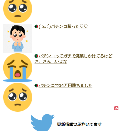
(´;ω;`)パチンコ勝った♡♡
パチンコってガチで廃業しかけてるけど
さ、さみしいよな
パチンコで14万円勝ちました