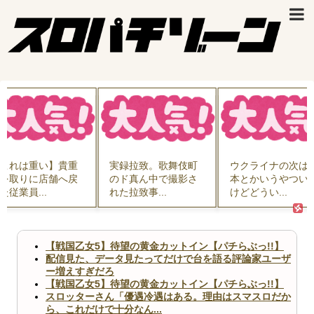
れは重い】貴重
実録拉致。歌舞伎町
ウクライナの次は日
取りに店舗へ戻
のド真ん中で撮影さ
本とかいうやついる
業員...
れた拉致事...
けどどうい...
【戦国乙女5】待望の黄金カットイン【パチらぶっ!!】
配信見た、データ見たってだけで台を語る評論家ユーザ
ー増えすぎだろ
【戦国乙女5】待望の黄金カットイン【パチらぶっ!!】
スロッターさん「優遇冷遇はある。理由はスマスロだか
ら、これだけで十分なん...