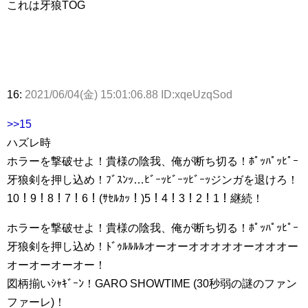
これは牙狼TOG
16:
2021/06/04(金) 15:01:06.88 ID:xqeUzqSod
>>15
ハズレ時
ホラーを撃破せよ！貴様の陰我、俺が断ち切る！ﾎﾟｯﾊﾟｯﾋﾟｰ
牙狼剣を押し込め！ﾌﾞｽﾝｯ…ﾋﾞｰｯﾋﾞｰｯﾋﾞｰｯジンガを退けろ！
10！9！8！7！6！(ｻｾﾙｶｯ！)5！4！3！2！1！継続！
ホラーを撃破せよ！貴様の陰我、俺が断ち切る！ﾎﾟｯﾊﾟｯﾋﾟｰ
牙狼剣を押し込め！ﾄﾞｩﾙﾙﾙﾙオーオーオオオオオーオオオー
オーオーオーオー！
図柄揃いｼｬｷﾞｰﾝ！GARO SHOWTIME (30秒弱の謎のファン
ファーレ)！