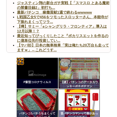
ジャスティン翔の新台ガチ実戦【「スマスロ とある魔術
の禁書目録2」初打ち...
最新パチンコ 稼働貢献1週で終わるwwwww
L戦国乙女5で456をツモったスロッターさん、本能寺が
下振れまくってツラ...
【噂】サミー「eシャングリラ・フロンティア」導入は
12月以降！？
最近知ってびっくりしたこと『ポカリスエットを作るの
に億単位先行投資してい...
【ヤバ杉】日本の無車検車「実は俺たち20万台も走って
ますｗ」←これどうす...
【閲覧注意】俺が近くにいると機械が壊れるんだけどさ
【画像】ペプシコーラ社、「こういうのでいいんだよ」
な新商品を発売
コテ
リン
P新型コロナウィルス
【謎】パチンコのデータカウ
- 固
ンターポチポチマン
定リ
Powered by livedoor 相互RSS
ンク
自動
更新
パチンコ1パチうちまくって
昔パチンコマンって曲があっ