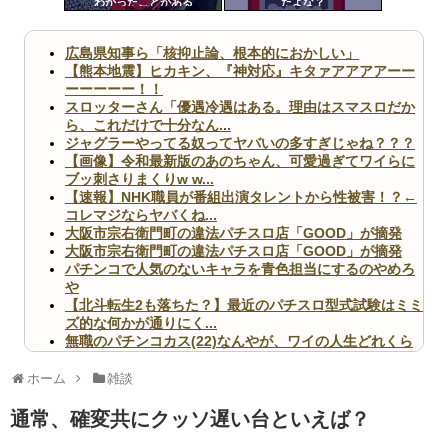
わかったことがある
たよな？
ツー
ル
広島県知事ら「核抑止論、根本的におかしい」
【熊本地震】ヒカキン、『神対応』キタァアアアアーー
ーーーーー！！
スロッターさん「優遇冷遇はある。理由はスマスロだか
ら、これだけで十分なん...
ジャグラーやってる奴ってヤバいの多すぎじゃね？？？
【画像】令和最新版のあのちゃん、可愛過ぎてワイらに
ブッ刺さりまくりw w...
【速報】NHK職員が番組出演タレントから性被害！？←
コレマジならヤバくね...
大阪市宗右衛門町の違法パチスロ店「GOOD」が摘発
大阪市宗右衛門町の違法パチスロ店「GOOD」が摘発
パチンコで人気のないキャラを青色担当にするのやめろ
や
【北斗転生2も落ちた？】最近のパチスロ型式試験はミミ
ズ的な何かが通りにく...
無職のパチンコカス(22)なんやが、ワイの人生どれくら
いヤバいか教えて？...
AngelBeats!とかいうクソアニメの思い出ｗｗｗ
ホーム
雑談
通常、確変共にクッソ遅い台といえば？