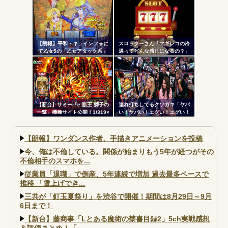
楽部マやウィッチブレイド…た
くさんの名機をありがとう
【朗報】平和・キュインフォに
スロッターさん「マギレコの冷
て乙女5の「乙女アタック系」
遇ってどんな感じになるの？」
「繚乱の刻系」の連続演出信頼
度が公開される！みんなの体感
と比べてどうよ？
【新台】サミー「e 獣王 獅子の
連れ打ちしてるクソガキ「ヤバ
一撃」機種サイト公開！1/319×
い！ヤバい！エグい！エグい！
ドデカSTRAIGHT、右の1/2で平
アツい！アツい！」←語彙力無
均9,800個のサバチャンに突入
さすぎだろｗｗｗ
【朗報】ワンダンス作者、手描きアニメーションを投稿
今、俺は不倫している。関係が始まりもう5年が経つがその
不倫相手のスマホを...
従業員「退職」で倒産、5年連続で増加 過去最多ペースで
推移 「賃上げでき...
三共が「釘玉夏祭り」を渋谷で開催！期間は8月29日～9月
6日まで！
【新台】藤商事「Lとある魔術の禁書目録2」5ch実戦感想
＆評価まとめ！「...