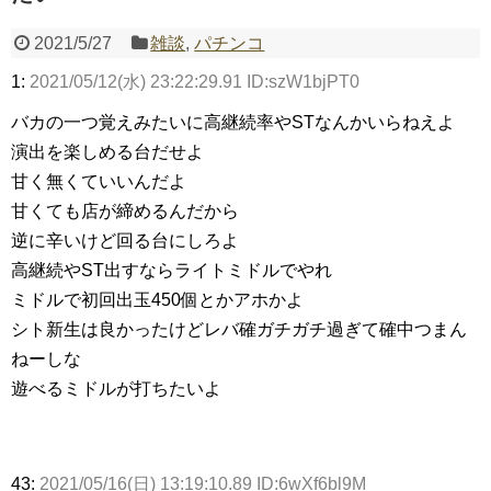
2021/5/27
雑談
,
パチンコ
1:
2021/05/12(水) 23:22:29.91 ID:szW1bjPT0
Powered by livedoor 相互RSS
バカの一つ覚えみたいに高継続率やSTなんかいらねえよ
演出を楽しめる台だせよ
甘く無くていいんだよ
甘くても店が締めるんだから
逆に辛いけど回る台にしろよ
高継続やST出すならライトミドルでやれ
ミドルで初回出玉450個とかアホかよ
シト新生は良かったけどレバ確ガチガチ過ぎて確中つまん
ねーしな
遊べるミドルが打ちたいよ
43:
2021/05/16(日) 13:19:10.89 ID:6wXf6bl9M