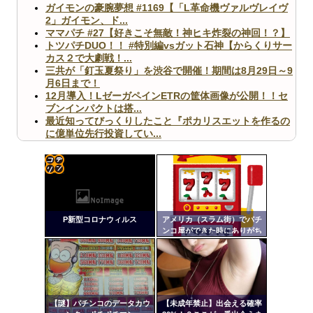
ガイモンの豪腕夢想 #1169【「L革命機ヴァルヴレイヴ
2」ガイモン、ド...
ママパチ #27【好きこそ無敵！神ヒキ炸裂の神回！？】
トツパチDUO！！ #特別編vsガット石神【からくりサー
カス２で大劇戦！...
三共が「釘玉夏祭り」を渋谷で開催！期間は8月29日～9
月6日まで！
12月導入！LゼーガペインETRの筐体画像が公開！！セ
ブンインパクトは搭...
最近知ってびっくりしたこと『ポカリスエットを作るの
に億単位先行投資してい...
【ヤバ杉】日本の無車検車「実は俺たち20万台も走って
ますｗ」←これどうす...
【閲覧注意】俺が近くにいると機械が壊れるんだけどさ
【画像】ペプシコーラ社、「こういうのでいいんだよ」
コテ
な新商品を発売
リン
P新型コロナウィルス
アメリカ（スラム街）でパチ
- 固
ンコ屋ができた時にありがち
な事ｗｗｗｗｗｗｗｗｗｗｗ
定リ
ｗｗｗｗｗｗｗ
ンク
Powered by livedoor 相互RSS
自動
更新
【謎】パチンコのデータカウ
【未成年禁止】出会える確率