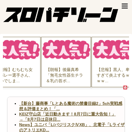
むちむち女
【朗報】後藤真希
【悲報】黒人、卑怯
選手さん、
「無毛女性器生チラ
すぎて炎上するｗｗ
..
＆乳の首ポ...
ｗｗ...
【新台】藤商事「Lとある魔術の禁書目録2」5ch実戦感
想＆評価まとめ！「...
KEIZ守山店「近日動きます！8月7日に重大告知！」
→「8月7日は店休日...
News】ユニバ「L/バジリスクⅣXB」、北電子「Lライザ
のアトリエKD...