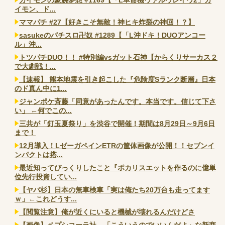
イモン、ド...
ママパチ #27【好きこそ無敵！神ヒキ炸裂の神回！？】
sasukeのパチスロ卍奴 #1289【「L沖ドキ！DUOアンコー
ル」沖...
トツパチDUO！！ #特別編vsガット石神【からくりサーカス２
で大劇戦！...
【速報】 熊本地震を引き起こした『危険度Sランク断層』日本
のド真ん中に1...
ジャンポケ斉藤「同意があったんです。本当です。信じて下さ
い」 ←何でこの...
三共が「釘玉夏祭り」を渋谷で開催！期間は8月29日～9月6日
まで！
12月導入！LゼーガペインETRの筐体画像が公開！！セブンイ
ンパクトは搭...
最近知ってびっくりしたこと『ポカリスエットを作るのに億単
位先行投資してい...
【ヤバ杉】日本の無車検車「実は俺たち20万台も走ってます
ｗ」←これどうす...
【閲覧注意】俺が近くにいると機械が壊れるんだけどさ
【画像】ペプシコーラ社、「こういうのでいいんだよ」な新商