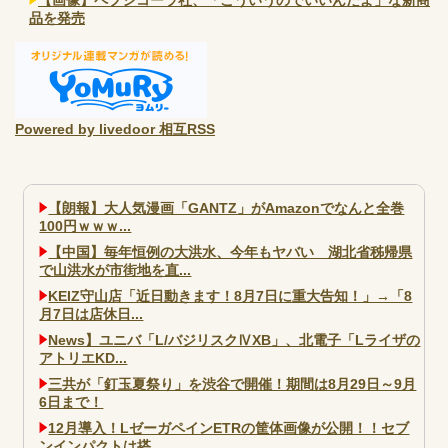
品を発売
Powered by livedoor 相互RSS
【朗報】大人気漫画「GANTZ」がAmazonでなんと全巻
100円ｗｗｗ...
【中国】毎年恒例の大洪水、今年もヤバい 湖北省秭帰県
で山洪水が市街地を直...
KEIZ守山店「近日動きます！8月7日に重大告知！」→「8
月7日は店休日...
News】ユニバ「L/バジリスクⅣXB」、北電子「Lライザの
アトリエKD...
三共が「釘玉夏祭り」を渋谷で開催！期間は8月29日～9月
6日まで！
12月導入！LゼーガペインETRの筐体画像が公開！！セブ
ンインパクトは搭...