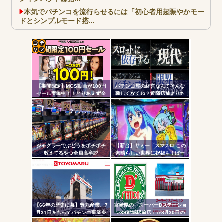
本気でパチンコを流行らせるには「初心者用超賑やかモー
ドとシンプルモード搭...
大阪市宗右衛門町の違法パチスロ店「GOOD」が摘発
パチンコで人気のないキャラを青色担当にするのやめろや
ワイ、パチンコ屋店員の目の前で会員カードを握り潰し
コテ
「今までありがとう」と...
リン
無職のパチンコカス(22)なんやが、ワイの人生どれくらい
【期間限定】MGS動画が100円
パチンコ屋の経営なんてそんな
- 固
ヤバいか教えて？...
セール実施中！！とりあえず全
難しくなくね？近隣店舗よりち
部買うやろｗｗｗｗｗ
ょっと多めに出しておけば勝手
定リ
AngelBeats!とかいうクソアニメの思い出ｗｗｗ
に客が寄ってくるのに強欲すぎ
ンク
て極限まで搾り取るから客が飛
ぶんだよ
自動
更新
ジャグラーでぶどうをポチポチ
【新台】サミー「スマスロ この
数えてるやつ全員高卒説
素晴らしい世界に祝福を！ぱー
Powered by livedoor 相互RSS
ツー
と2」筐体画像が公開される！こ
のすば10周年イベントの会場に
ル
展示されているらしいぞ！！！
【66年の歴史に幕】豊丸産業、7
宮崎県の「スーパーDステーショ
月31日をもってパチンコ事業を
ン39都城駅前店」が8月30日の
停止へ ナナシーやコマコマ倶
営業をもって閉店へ