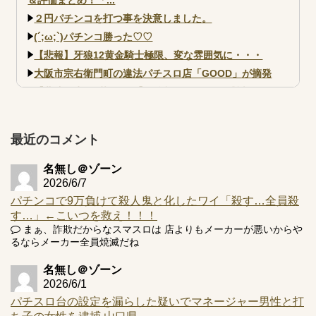
２円パチンコを打つ事を決意しました。
(´;ω;`)パチンコ勝った♡♡
【悲報】牙狼12黄金騎士極限、変な雰囲気に・・・
大阪市宗右衛門町の違法パチスロ店「GOOD」が摘発
【北斗転生2も落ちた？】最近のパチスロ型式試験はミミズ
的な何かが通りにく...
【実戦報告】e黄門ちゃま寿限無 初日の評判まとめ！コン
プ報告あり！弱予告...
最近のコメント
アズールレーン スロット評価はコイン持ちの悪い疑似ボ天
井の軽い絆？
名無し＠ゾーン
2026/6/7
パチンコで9万負けて殺人鬼と化したワイ「殺す…全員殺
す…」←こいつを救え！！！
まぁ、詐欺だからなスマスロは 店よりもメーカーが悪いからや
るならメーカー全員焼滅だね
Powered by livedoor 相互RSS
名無し＠ゾーン
2026/6/1
パチスロ台の設定を漏らした疑いでマネージャー男性と打