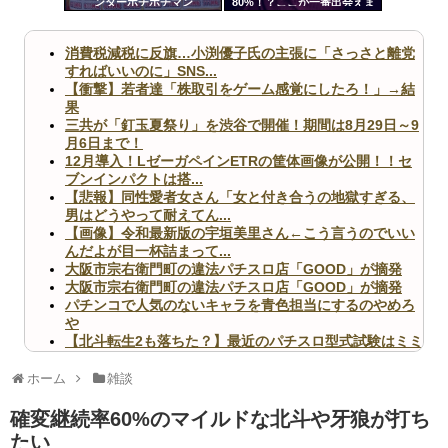
ンターポチポチマン
80%！？ここが一番出会えま
ツー
す
ル
消費税減税に反旗…小渕優子氏の主張に「さっさと離党
すればいいのに」SNS...
【衝撃】若者達「株取引をゲーム感覚にしたろ！」→結
果
三共が「釘玉夏祭り」を渋谷で開催！期間は8月29日～9
月6日まで！
12月導入！LゼーガペインETRの筐体画像が公開！！セ
ブンインパクトは搭...
【悲報】同性愛者女さん「女と付き合うの地獄すぎる、
男はどうやって耐えてん...
【画像】令和最新版の宇垣美里さん←こう言うのでいい
んだよが目一杯詰まって...
大阪市宗右衛門町の違法パチスロ店「GOOD」が摘発
大阪市宗右衛門町の違法パチスロ店「GOOD」が摘発
パチンコで人気のないキャラを青色担当にするのやめろ
や
【北斗転生2も落ちた？】最近のパチスロ型式試験はミミ
ズ的な何かが通りにく...
無職のパチンコカス(22)なんやが、ワイの人生どれくら
ホーム
雑談
いヤバいか教えて？...
AngelBeats!とかいうクソアニメの思い出ｗｗｗ
確変継続率60%のマイルドな北斗や牙狼が打ち
たい