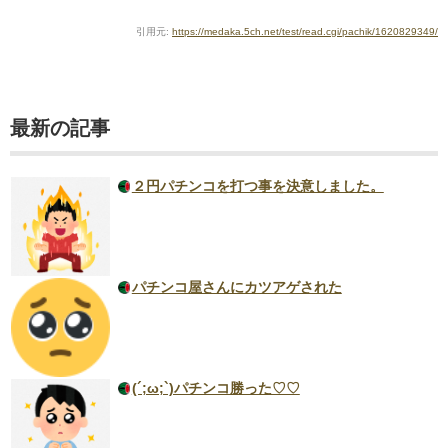
引用元:
https://medaka.5ch.net/test/read.cgi/pachik/1620829349/
最新の記事
２円パチンコを打つ事を決意しました。
パチンコ屋さんにカツアゲされた
(´;ω;`)パチンコ勝った♡♡