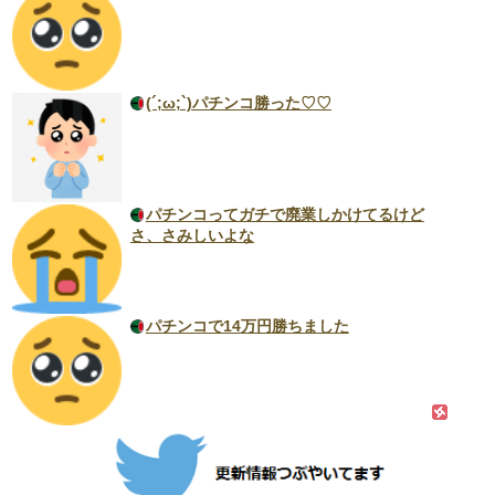
(´;ω;`)パチンコ勝った♡♡
パチンコってガチで廃業しかけてるけど
さ、さみしいよな
パチンコで14万円勝ちました