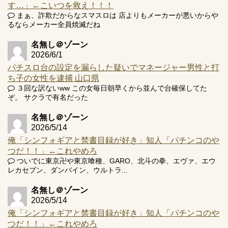
す…」←こいつを救え！！！
まぁ、詐欺だからなスマスロは 店よりもメーカーが悪いからや
るならメーカー全員焼滅だね
Powered by livedoor 相互RSS
名無し＠ゾーン
2026/6/1
パチスロ台の設定を漏らした疑いでマネージャー男性と打
ち子の女性を逮捕 山口県
３回な訳ないww この女毎日朝早くから並んで台確保してた
ぞ。 サクラで有名だった
名無し＠ゾーン
2026/5/14
俺「シンフォギアと禁書目録が好き」知人「パチンコのや
つだ！！」←これやめろ
ついでに東京卍や東京喰種、GARO、北斗の拳、エヴァ、エウ
レカセブン、ダンバイン、ウルトラ...
名無し＠ゾーン
2026/5/14
俺「シンフォギアと禁書目録が好き」知人「パチンコのや
つだ！！」←これやめろ