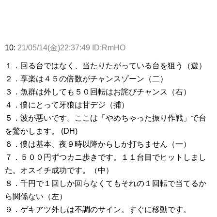
10:
21/05/14(金)22:37:49 ID:RmHO
１．回る台ではなく、当たりたがっている台を狙う（遊）
２．享楽は４５の倍数がチャンスゾーン（二）
３．魚群は外しても５０回転はお詫びチャンス（右）
４．僕にとって牙狼は甘デジ（捕）
５．波が悪いです。ここは「やめちゃった振り作戦」で台
を驚かします。 (DH)
６．僕は基本、夜９時以降からしか打ちません（一）
７．５００円ずつカニ歩きです。１１台目でヒットしまし
た。オスイチ成功です。（中）
８．千円で１回しか回らなくてもそれの１回転で当てるか
ら関係ない（左）
９．ゲキアツ外しは不調のサイン。すぐに移動です。