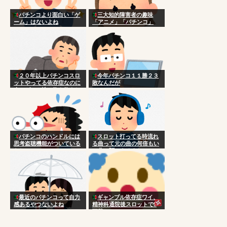
パチンコより面白い「ゲ
三大知的障害者の趣味
ーム」はないよね
「アニメ」「パチンコ」
２０年以上パチンコスロ
今年パチンコ１１勝２３
ットやってる依存症なのに
敗なんだが
今のゲーム性に飽き飽きし
てきた。
パチンコのハンドルには
スロット打ってる時流れ
思考盗聴機能がついている
る曲って元の曲の何倍もい
らしい
い曲に聞こえるよね
最近のパチンコって自力
ギャンブル依存症ワイ、
感あるやつないよね
精神科通院後スロットで5
万勝ち