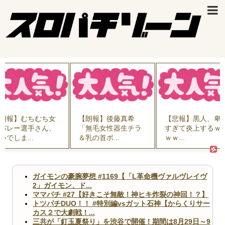
朗報】むちむち女
【朗報】後藤真希
【悲報】黒人、卑
バレー選手さん、
「無毛女性器生チラ
すぎて炎上するｗ
いでしま...
＆乳の首ポ...
ｗｗ...
ガイモンの豪腕夢想 #1169【「L革命機ヴァルヴレイヴ
2」ガイモン、ド...
ママパチ #27【好きこそ無敵！神ヒキ炸裂の神回！？】
トツパチDUO！！ #特別編vsガット石神【からくりサー
カス２で大劇戦！...
三共が「釘玉夏祭り」を渋谷で開催！期間は8月29日～9