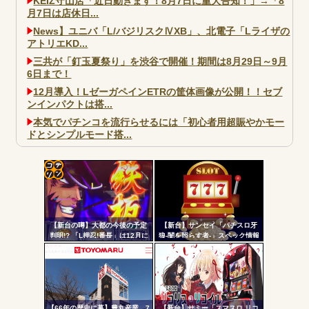
KEIZ守山店「近日動きます！8月7日に重大告知！」→「8
月7日は店休日...
News】ユニバ「L/バジリスクⅣXB」、北電子「Lライザの
アトリエKD...
三共が「釘玉夏祭り」を渋谷で開催！期間は8月29日～9月
6日まで！
12月導入！LゼーガペインETRの筐体画像が公開！！セブ
ンインパクトは搭...
本気でパチンコを流行らせるには「初心者用超賑やかモー
ドとシンプルモード搭...
大阪市宗右衛門町の違法パチスロ店「GOOD」が摘発
パチンコで人気のないキャラを青色担当にするのやめろや
ワイ、パチンコ屋店員の目の前で会員カードを握り潰し
コテ
「今までありがとう」と...
リン
無職のパチンコカス(22)なんやが、ワイの人生どれくらい
【新台の噂】大都の今後の予定
【新台】サンセイ「パチスロ牙
- 固
ヤバいか教えて？...
判明!? 「L押忍!番長」は12月に
狼-闇を照らす者-」スペック情報
登場か
判明！純増約9.1枚のAT機、疑似
定リ
AngelBeats!とかいうクソアニメの思い出ｗｗｗ
ボ突破型、究極魔戒RUSHは継続
ンク
率82.6%のバトルタイプAT
自動
更新
【66年の歴史に幕】豊丸産業、7
【新台】サミー「スマスロ リコ