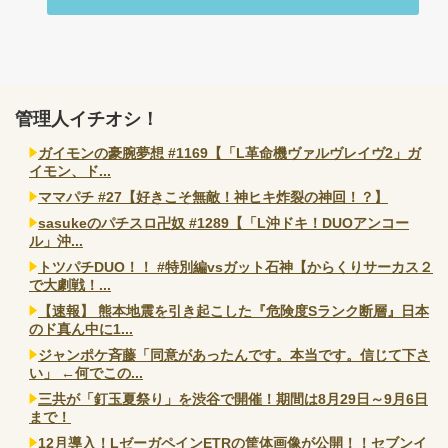
管理人イチオシ！
ガイモンの豪腕夢想 #1169【「L革命機ヴァルヴレイヴ2」ガ
イモン、ド...
ママパチ #27【好きこそ無敵！神ヒキ炸裂の神回！？】
sasukeのパチスロ卍奴 #1289【「L沖ドキ！DUOアンコー
ル」沖...
トツパチDUO！！ #特別編vsガット石神【からくりサーカス２
で大劇戦！...
【速報】 熊本地震を引き起こした『危険度Sランク断層』日本
のド真ん中に1...
ジャンポケ斉藤「同意があったんです。本当です。信じて下さ
い」 ←何でこの...
三共が「釘玉夏祭り」を渋谷で開催！期間は8月29日～9月6日
まで！
12月導入！LゼーガペインETRの筐体画像が公開！！セブンイ