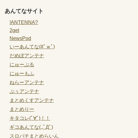
あんてなサイト
!ANTENNA?
2get
NewsPod
いーあんてな(#ﾟｗﾟ)
だめぽアンテナ
にゅーぷる
にゅーもふ
ねらーアンテナ
ぷぅアンテナ
まとめくすアンテナ
まとめりー
キタコレ(ﾟ∀ﾟ)！！
ギコあんてな(,,ﾟДﾟ)
スロパチまとめらいん