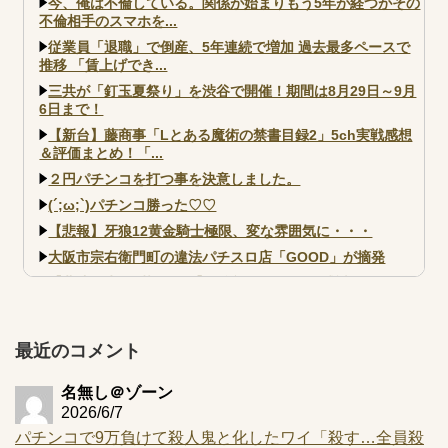
今、俺は不倫している。関係が始まりもう5年が経つがその
不倫相手のスマホを...
従業員「退職」で倒産、5年連続で増加 過去最多ペースで
推移 「賃上げでき...
三共が「釘玉夏祭り」を渋谷で開催！期間は8月29日～9月
6日まで！
【新台】藤商事「Lとある魔術の禁書目録2」5ch実戦感想
＆評価まとめ！「...
２円パチンコを打つ事を決意しました。
(´;ω;`)パチンコ勝った♡♡
【悲報】牙狼12黄金騎士極限、変な雰囲気に・・・
大阪市宗右衛門町の違法パチスロ店「GOOD」が摘発
【北斗転生2も落ちた？】最近のパチスロ型式試験はミミズ
的な何かが通りにく...
【実戦報告】e黄門ちゃま寿限無 初日の評判まとめ！コン
プ報告あり！弱予告...
最近のコメント
アズールレーン スロット評価はコイン持ちの悪い疑似ボ天
井の軽い絆？
名無し＠ゾーン
2026/6/7
パチンコで9万負けて殺人鬼と化したワイ「殺す…全員殺