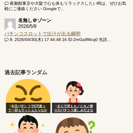
夜魅館東京や大阪で心も体もリラックスしたい時は、ぜひお気
軽にご連絡ください Googleで...
名無し＠ゾーン
2026/5/9
パチンコスロットで出汁が出る瞬間
8: 2026/04/30(木) 17:44:48.16 ID:2mGa9Mcq0 先読...
過去記事ランダム
今日パチンコで5万使っ
まじで冴えカノとカノ借
て一回もラッシュ入らなか
りのパチンコ楽しみだよな
ったんだがこんなもん？