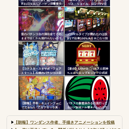
月31日をもってパチンコ事業を
リス・リコイル」ロングPV公
Powered by livedoor 相互RSS
ツー
停止へ ナナシーやコマコマ倶
開！新時代の疑似ボ連打を体感
楽部マやウィッチブレイド…た
せよ！！！
ル
くさんの名機をありがとう
昔のパチンコ台の演出全てその
ノーマルタイプが廃れたのは設
ままで出したら流行らないの？
定1で出率100%ありきになり設
定1放置がデフォになったから
【コテスタ・スタサポ・フェア
【新台】SANYO「パチスロ邪神
スタート】今後のパチンコは回
ちゃんドロップキック」公式試
数固定系必須でいいよな。そし
打動画公開！演出の作り込みい
て釘は完全に廃止するべき
いなｗｗｗ
【朗報】平和・キュインフォに
パチスロ新筐体作るの流行って
て乙女5の「乙女アタック系」
るけど財布とか置きたいので下
「繚乱の刻系」の連続演出信頼
皿とか今まで通りがいいわ
度が公開される！みんなの体感
と比べてどうよ？
【朗報】ワンダンス作者、手描きアニメーションを投稿