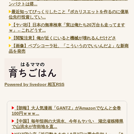
ンパクトは搭...
最近知ってびっくりしたこと『ポカリスエットを作るのに億単
位先行投資してい...
【ヤバ杉】日本の無車検車「実は俺たち20万台も走ってます
ｗ」←これどうす...
【閲覧注意】俺が近くにいると機械が壊れるんだけどさ
【画像】ペプシコーラ社、「こういうのでいいんだよ」な新商
品を発売
Powered by livedoor 相互RSS
【朗報】大人気漫画「GANTZ」がAmazonでなんと全巻
100円ｗｗｗ...
【中国】毎年恒例の大洪水、今年もヤバい 湖北省秭帰県
で山洪水が市街地を直...