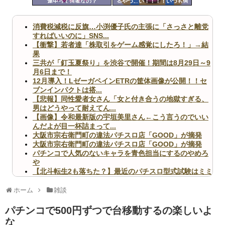
連中って何者なの？
るやつこい！！！！いつも何
ツー
打ってる！！！
ル
消費税減税に反旗…小渕優子氏の主張に「さっさと離党
すればいいのに」SNS...
【衝撃】若者達「株取引をゲーム感覚にしたろ！」→結
果
三共が「釘玉夏祭り」を渋谷で開催！期間は8月29日～9
月6日まで！
12月導入！LゼーガペインETRの筐体画像が公開！！セ
ブンインパクトは搭...
【悲報】同性愛者女さん「女と付き合うの地獄すぎる、
男はどうやって耐えてん...
【画像】令和最新版の宇垣美里さん←こう言うのでいい
んだよが目一杯詰まって...
大阪市宗右衛門町の違法パチスロ店「GOOD」が摘発
大阪市宗右衛門町の違法パチスロ店「GOOD」が摘発
パチンコで人気のないキャラを青色担当にするのやめろ
や
【北斗転生2も落ちた？】最近のパチスロ型式試験はミミ
ズ的な何かが通りにく...
無職のパチンコカス(22)なんやが、ワイの人生どれくら
ホーム
雑談
いヤバいか教えて？...
AngelBeats!とかいうクソアニメの思い出ｗｗｗ
パチンコで500円ずつで台移動するの楽しいよ
な