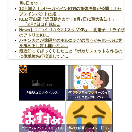
月6日まで！
12月導入！LゼーガペインETRの筐体画像が公開！！セ
ブンインパクトは搭...
KEIZ守山店「近日動きます！8月7日に重大告知！」
→「8月7日は店休日...
News】ユニバ「L/バジリスクⅣXB」、北電子「Lライザ
のアトリエKD...
パチンカスが遠隔だのホルコンだの言うからホールは客
を舐めるし釘も開けない...
最近知ってびっくりしたこと『ポカリスエットを作るの
に億単位先行投資してい...
【ヤバ杉】日本の無車検車「実は俺たち20万台も走って
ますｗ」←これどうす...
【閲覧注意】俺が近くにいると機械が壊れるんだけどさ
【画像】ペプシコーラ社、「こういうのでいいんだよ」
コテ
な新商品を発売
リン
P新型コロナウィルス
何でラブライブシリーズって
- 固
パチスロが無いの？
定リ
ンク
Powered by livedoor 相互RSS
自動
更新
ゲーセンのパチンコ打ってる
都内で頻繁にスロット打って