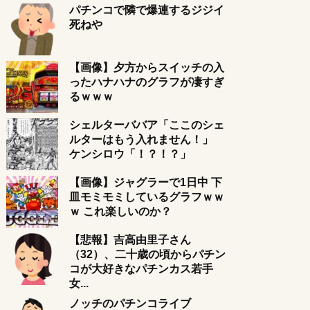
パチンコで隣で爆連するジジイ
死ねや
【画像】夕方からスイッチの入
ったハナハナのグラフが凄すぎ
るｗｗｗ
シェルターババア「ここのシェ
ルターはもう入れません！」
ケンシロウ「！？！？」
【画像】ジャグラーで1日中 下
皿モミモミしているグラフｗｗ
ｗ これ楽しいのか？
【悲報】吉高由里子さん
（32）、二十歳の頃からパチン
コが大好きなパチンカス若手
女...
ノッチのパチンコライブ