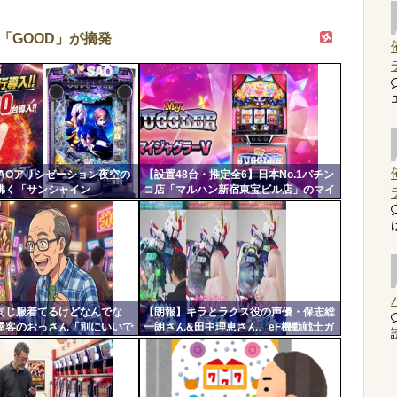
「GOOD」が摘発
SAOアリシゼーション夜空の
【設置48台・推定全6】日本No.1パチン
沸く「サンシャイン
コ店「マルハン新宿東宝ビル店」のマイ
U平針」2日連続で総差枚10万
ジャグラー、とんでもない事になるｗｗ
りを開催中ｗｗｗｗ
ｗｗｗ
同じ服着てるけどなんでな
【朗報】キラとラクス役の声優・保志総
屋客のおっさん「別にいいで
一朗さん&田中理恵さん、eF機動戦士ガ
読
」←コイツｗｗ
ンダムSEEDクライマックスを打つｗｗ
ｗｗ