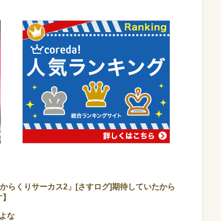
【「Lからくりサーカス2」[さすログ]期待していたから
す】
よな