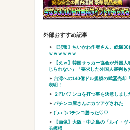
妥当だと思う？？？？？？
NEW!
【仰天】X、メンエス嬢とラウンジ
うw w w w w w w w
NEW!
【画像】ワイの会社の女さん、『コ
外部おすすめ記事
だがw w w w w w w w w w w w
NEW
実質確率という罠
【悲報】ちいかわ作者さん、総額3
車上のテントでキャンプ 民泊施設が
ｗｗｗｗｗｗ
【競馬・難解】6/30(水)第44回帝王賞(
【えｗ】韓国サッカー協会が外国人審
名機が生まれなかった悲しい枠
じられない」「要求した外国人審判もお
台湾への140億ドル規模の武器売却
表明！
２円パチンコを打つ事を決意しまし
Powered by livedoor 相互RSS
パチンコ屋さんにカツアゲされた
(´;ω;`)パチンコ勝った♡♡
【画像】大阪・中之島の「ルイ・ヴ
る模様