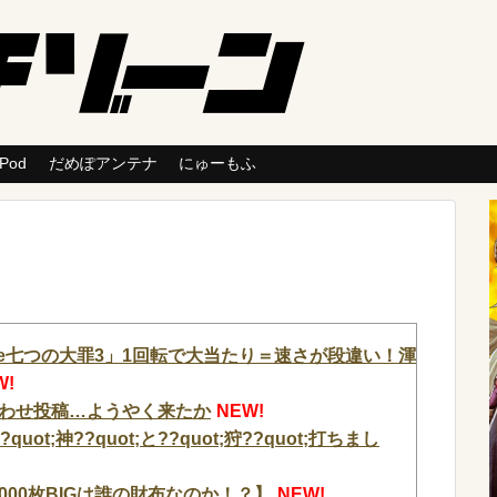
 Pod
だめぽアンテナ
にゅーもふ
【「e七つの大罪3」1回転で大当たり＝速さが段違い！渾
W!
わせ投稿…ようやく来たか
NEW!
ot;神??quot;と??quot;狩??quot;打ちまし
2000枚BIGは誰の財布なのか！？】
NEW!