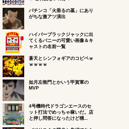
パチンコ「火垂るの墓」にあり
がちな激アツ演出
ハイパーブラックジャックに出
てくるバニーの可愛い画像＆キ
ャストの名前一覧
蒼天とシンフォギアのコピペｗ
ｗｗｗｗ
如月左衛門とかいう甲賀軍の
MVP
4号機時代ドラゴンエースのセ
ット打法でめっちゃ稼いだ。店
と押し問答になったけど構...