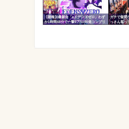
【朗報】最新台「eエデンズゼロ」わず
ガチで疑問
か1時間48分で一撃9万5000発コンプリ
っさん客っ
ートを達成してしまうｗ 究極LT期待出
の？
玉2万発超えの現行最強スペックは伊達
じゃないな…