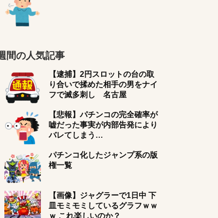
週間の人気記事
【逮捕】2円スロットの台の取
り合いで揉めた相手の男をナイ
フで滅多刺し 名古屋
【悲報】パチンコの完全確率が
嘘だった事実が内部告発により
バレてしまう…
パチンコ化したジャンプ系の版
権一覧
【画像】ジャグラーで1日中 下
皿モミモミしているグラフｗｗ
ｗ これ楽しいのか？