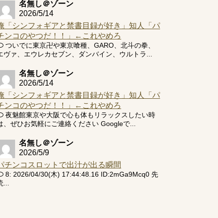
名無し＠ゾーン
2026/5/14
俺「シンフォギアと禁書目録が好き」知人「パ
チンコのやつだ！！」←これやめろ
ついでに東京卍や東京喰種、GARO、北斗の拳、
エヴァ、エウレカセブン、ダンバイン、ウルトラ...
名無し＠ゾーン
2026/5/14
俺「シンフォギアと禁書目録が好き」知人「パ
チンコのやつだ！！」←これやめろ
夜魅館東京や大阪で心も体もリラックスしたい時
は、ぜひお気軽にご連絡ください Googleで...
名無し＠ゾーン
2026/5/9
パチンコスロットで出汁が出る瞬間
8: 2026/04/30(木) 17:44:48.16 ID:2mGa9Mcq0 先
...