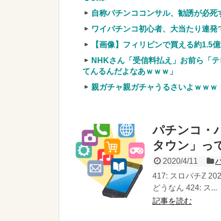
自称パチンココンサル、勧誘が必死
ワイパチンコ初心者、大当たり連発
【画像】フィリピンで買える約1.5
NHKさん「受信料払え」お前ら「テ
てんるんだよなあｗｗｗ」
親ガチャ親ガチャうるさいよｗｗｗ
パチンコ・
タウン」っ
2020/4/11
417: スロパチℤ 20
どうなん 424: ス...
記事を読む