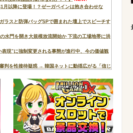
年1月以降に登場！？ゼーガペインは抱き合わせな
ガラスと防弾バッグSPで囲まれた壇上でスピーチす
基の水門を開き大規模放流開始か 下流の工場地帯に洪
い表現”に強制変更される事態が進行中、今の価値観
審判を性接待疑惑 → 韓国ネットに動揺広がる「信じ
かしい」「韓国以外の国にも要...
NEW!
がたくさんあって楽しかったよなｗｗｗ
NEW!
よな
NEW!
年1月以降に登場！？ゼーガペインは抱き合わせな
お菓子もらった
NEW!
会計4939円しか使わない客にお気持ち表明してし
？？？
NEW!
主犯格の川口被告(19)に無期懲役の判決←これ、