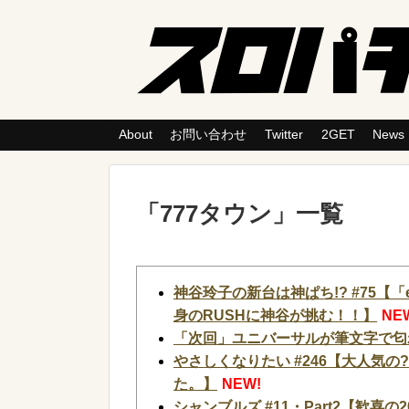
About
お問い合わせ
Twitter
2GET
News
「
777タウン
」
一覧
神谷玲子の新台は神ぱち!? #75
身のRUSHに神谷が挑む！！】
NE
「次回」ユニバーサルが筆文字で匂
やさしくなりたい #246【大人気の??qu
た。】
NEW!
シャンブルズ #11・Part2【歓喜の