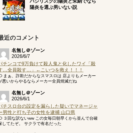
バジリスクの陽炎と朱絹でなら
陽炎を選ぶ男いない説
最近のコメント
名無し＠ゾーン
2026/6/7
パチンコで9万負けて殺人鬼と化したワイ「殺
す…全員殺す…」←こいつを救え！！！
まぁ、詐欺だからなスマスロは 店よりもメーカー
が悪いからやるならメーカー全員焼滅だね
名無し＠ゾーン
2026/6/1
パチスロ台の設定を漏らした疑いでマネージャ
ー男性と打ち子の女性を逮捕 山口県
３回な訳ないww この女毎日朝早くから並んで台確
保してたぞ。 サクラで有名だった