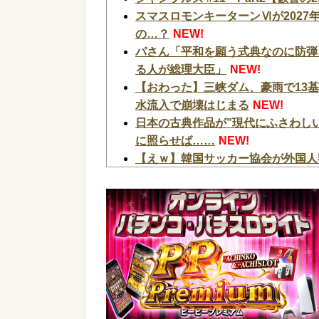
スマスロモンキーターンⅥが2027
の…？
NEW!
パさん「平和を願う式典なのに防弾
る人が総理大臣」
NEW!
【おわった】三峡ダム、豪雨で13
水流入で崩壊はじまる
NEW!
日本の古典作品が”現代にふさわし
に照らせば……
NEW!
【えｗ】韓国サッカー協会が外国人
られない」「要求した外国人審判もお
5号機の時って、面白いA+ART機
スタサポやらの固定回数系っていい
スマスロモンキーターンⅥが2027
の…？
NEW!
【画像】パチンコ屋でカスみたいな
【画像】居酒屋さん、6人で長居して
まう←コレどっちが悪いんや？？？
【速報】北海道江別大学生殺人事件、