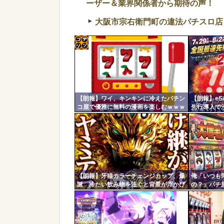
ーザー＆業界関係者から期待の声！
大阪市宗右衛門町の違法パチスロ店
コテ
リン
- 固
【朗報】ワイ、キンキンに冷えたパチン
【朗報】e
定リ
コ屋で優雅に無料の漫画を楽しむｗｗｗ
先行導入で
ンク
ｗ
KYORAK
枚超えの祭
自動
更新
ツー
ル
【朗報】牙狼カラーチェンジカップ、爆
俺「いつも
誕 冷たい飲み物を注ぐと背景が浮かび
の？」パチ
上がる
しょ！！！