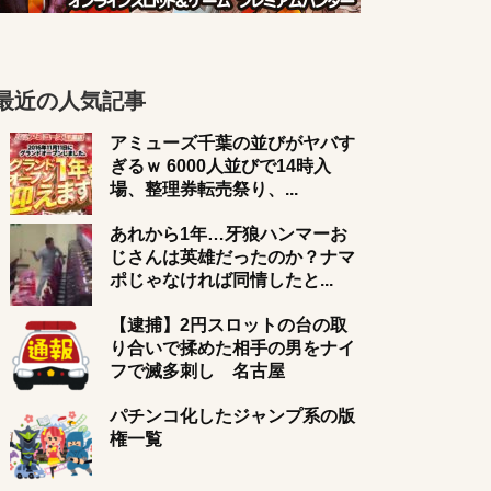
最近の人気記事
アミューズ千葉の並びがヤバす
ぎるｗ 6000人並びで14時入
場、整理券転売祭り、...
あれから1年…牙狼ハンマーお
じさんは英雄だったのか？ナマ
ポじゃなければ同情したと...
【逮捕】2円スロットの台の取
り合いで揉めた相手の男をナイ
フで滅多刺し 名古屋
パチンコ化したジャンプ系の版
権一覧