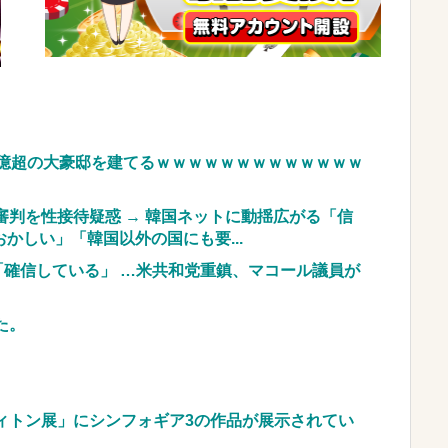
嬢が熾烈な女の争いを繰り広げ対戦型になってしま
レ』を強調し過ぎて完全にあたしこ枠を狙ってるん
!
0億超の大豪邸を建てるｗｗｗｗｗｗｗｗｗｗｗｗｗ
車のレンタル 五所川原 青森
JpnI) Part6 みんなの予想
判を性接待疑惑 → 韓国ネットに動揺広がる「信
かしい」「韓国以外の国にも要...
「確信している」 …米共和党重鎮、マコール議員が
た。
ィトン展」にシンフォギア3の作品が展示されてい