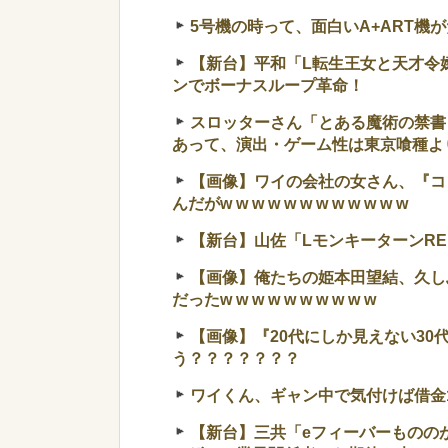
5号機の時って、面白いA+ART機
【新台】平和「L転生王女と天才令
ンでボーナスループ革命！
スロッターさん「とある魔術の禁書
あって、演出・ゲーム性は東京喰種よ
【画像】ワイの会社の女さん、『コ
んだがw w w w w w w w w w w w
【新台】山佐「LモンキーターンR
【画像】俺たちの姫本田望結、久し
だったw w w w w w w w w w
【画像】『20代にしか見えない3
う？？？？？？？
ワイくん、ギャン中で気付けば借金1
【新台】三共「eフィーバーものの