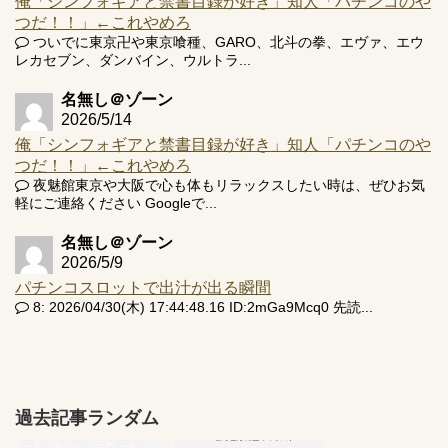
俺「シンフォギアと禁書目録が好き」知人「パチンコのや
つだ！！」←これやめろ
ついでに東京卍や東京喰種、GARO、北斗の拳、エヴァ、エウ
レカセブン、ダンバイン、ウルトラ...
名無し＠ゾーン
2026/5/14
俺「シンフォギアと禁書目録が好き」知人「パチンコのや
つだ！！」←これやめろ
夜魅館東京や大阪で心も体もリラックスしたい時は、ぜひお気
軽にご連絡ください Googleで...
名無し＠ゾーン
2026/5/9
パチンコスロットで出汁が出る瞬間
8: 2026/04/30(木) 17:44:48.16 ID:2mGa9Mcq0 先読...
過去記事ランダム