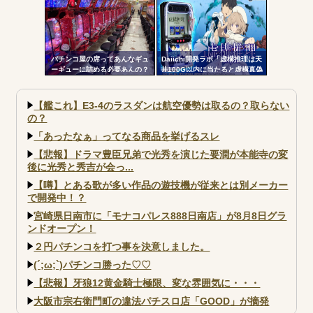
クライマックスを打つｗｗｗｗ
パチンコ屋の席ってあんなギュ
Daiichi開発ラボ「虚構推理は天
ーギューに詰める必要あんの？
井100G以内に当たると虚構真偽
もっと離した方がよくね？？？
が2回当選するまで転落しない状
態に突入するぞ。300G・700G
の天井も一緒」
【艦これ】E3-4のラスダンは航空優勢は取るの？取らない
の？
「あったなぁ」ってなる商品を挙げるスレ
【悲報】ドラマ豊臣兄弟で光秀を演じた要潤が本能寺の変
後に光秀と秀吉が会っ...
【噂】とある歌が多い作品の遊技機が従来とは別メーカー
で開発中！？
宮崎県日南市に「モナコパレス888日南店」が8月8日グラ
ンドオープン！
２円パチンコを打つ事を決意しました。
(´;ω;`)パチンコ勝った♡♡
【悲報】牙狼12黄金騎士極限、変な雰囲気に・・・
大阪市宗右衛門町の違法パチスロ店「GOOD」が摘発