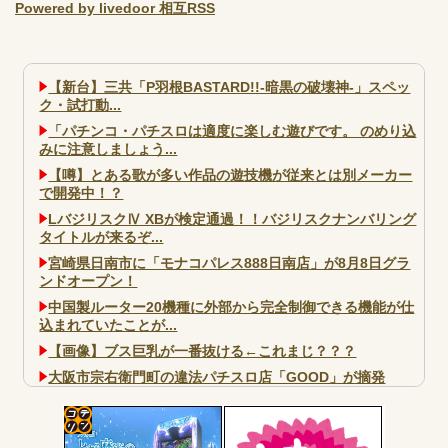
Powered by livedoor 相互RSS
【新台】三共「P羽根BASTARD!!-暗黒の破壊神-」スペッ
ク・試打動...
「パチンコ・パチスロは適度に楽しむ遊びです。 のめり込
みに注意しましょう...
【噂】とある歌が多い作品の遊技機が従来とは別メーカー
で開発中！？
LバジリスクⅣ XBが検定通過！！バジリスクナンバリング
タイトルが来るぞ...
宮崎県日南市に「モナコパレス888日南店」が8月8日グラ
ンドオープン！
中国製ルーター20機種に外部から完全制御できる機能が仕
込まれていたことが...
【画像】ブス巨乳が一番抜ける←これまじ？？？
大阪市宗右衛門町の違法パチスロ店「GOOD」が摘発
パチンコで人気のないキャラを青色担当にするのやめろや
ワイ、パチンコ屋店員の目の前で会員カードを握り潰し
「今までありがとう」と...
コテ