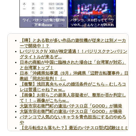
ンク
自動
Powered by livedoor 相互RSS
更新
ワイ、パチンコの負け額100
パチンコ、スロ打ってて「ウ
万達成www
ソやろ…こんなことが許され
ツー
ていいのか！？」って思った
こと
ル
【噂】とある歌が多い作品の遊技機が従来とは別メーカ
ーで開発中！？
LバジリスクⅣ XBが検定通過！！バジリスクナンバリン
グタイトルが来るぞ...
日本の商船が中国に臨検された場合は「台湾軍が対応」
と台湾軍トップ！
日本「沖縄県知事選（9月」沖縄県「辺野古転覆事件」日
教組「同志社批判！（...
【衝撃】浅田真央ちゃんの婚活条件がこちら←むしろコ
レは普通じゃね？w w...
【画像】お前らこの超美人容疑者が、整形か否か判定し
て！！→画像がこちらw...
大阪市宗右衛門町の違法パチスロ店「GOOD」が摘発
大阪市宗右衛門町の違法パチスロ店「GOOD」が摘発
パチンコで人気のないキャラを青色担当にするのやめろ
や
【北斗転生2も落ちた？】最近のパチスロ型式試験はミミ
ズ的な何かが通りにく...