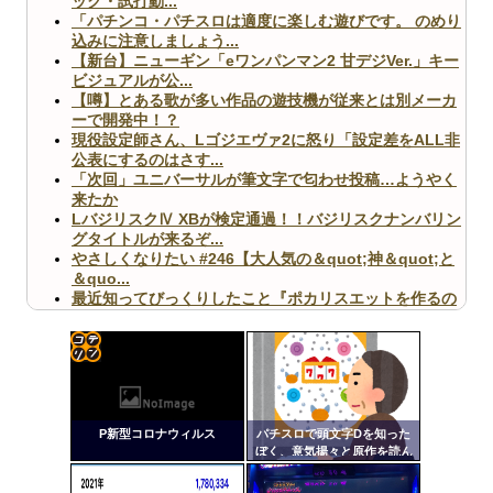
ック・試打動...
「パチンコ・パチスロは適度に楽しむ遊びです。 のめり
込みに注意しましょう...
【新台】ニューギン「eワンパンマン2 甘デジVer.」キー
ビジュアルが公...
【噂】とある歌が多い作品の遊技機が従来とは別メーカ
ーで開発中！？
現役設定師さん、Lゴジエヴァ2に怒り「設定差をALL非
公表にするのはさす...
「次回」ユニバーサルが筆文字で匂わせ投稿…ようやく
来たか
LバジリスクⅣ XBが検定通過！！バジリスクナンバリン
グタイトルが来るぞ...
やさしくなりたい #246【大人気の＆quot;神＆quot;と
＆quo...
最近知ってびっくりしたこと『ポカリスエットを作るの
に億単位先行投資してい...
【ヤバ杉】日本の無車検車「実は俺たち20万台も走って
ますｗ」←これどうす...
【閲覧注意】俺が近くにいると機械が壊れるんだけどさ
コテ
【画像】ペプシコーラ社、「こういうのでいいんだよ」
リン
な新商品を発売
P新型コロナウィルス
パチスロで頭文字Dを知った
- 固
ぼく、意気揚々と原作を読ん
だら第一話からなつきがパパ
定リ
活してて困惑