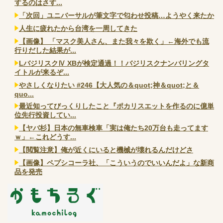
するのはさす...
「次回」ユニバーサルが筆文字で匂わせ投稿…ようやく来たか
人生に疲れたから台湾を一周してきた
【画像】 「マスク美人さん、また我々を欺く」←海外でも流
行りだした結果が...
LバジリスクⅣ XBが検定通過！！バジリスクナンバリングタ
イトルが来るぞ...
やさしくなりたい #246【大人気の＆quot;神＆quot;と＆
quo...
最近知ってびっくりしたこと『ポカリスエットを作るのに億単
位先行投資してい...
【ヤバ杉】日本の無車検車「実は俺たち20万台も走ってます
ｗ」←これどうす...
【閲覧注意】俺が近くにいると機械が壊れるんだけどさ
【画像】ペプシコーラ社、「こういうのでいいんだよ」な新商
品を発売