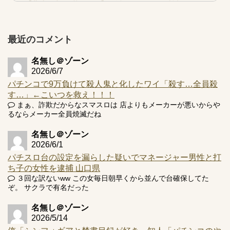
【北斗転生2も落ちた？】最近のパチスロ型式試験はミミズ
的な何かが通りにく...
【実戦報告】e黄門ちゃま寿限無 初日の評判まとめ！コン
プ報告あり！弱予告...
最近のコメント
アズールレーン スロット評価はコイン持ちの悪い疑似ボ天
井の軽い絆？
名無し＠ゾーン
2026/6/7
パチンコで9万負けて殺人鬼と化したワイ「殺す…全員殺
す…」←こいつを救え！！！
まぁ、詐欺だからなスマスロは 店よりもメーカーが悪いからや
るならメーカー全員焼滅だね
Powered by livedoor 相互RSS
名無し＠ゾーン
2026/6/1
パチスロ台の設定を漏らした疑いでマネージャー男性と打
ち子の女性を逮捕 山口県
３回な訳ないww この女毎日朝早くから並んで台確保してた
ぞ。 サクラで有名だった
名無し＠ゾーン
2026/5/14