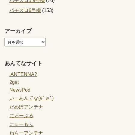
パチスロ5.9号機
(76)
パチスロ6号機
(153)
アーカイブ
あんてなサイト
!ANTENNA?
2get
NewsPod
いーあんてな(#ﾟｗﾟ)
だめぽアンテナ
にゅーぷる
にゅーもふ
ねらーアンテナ