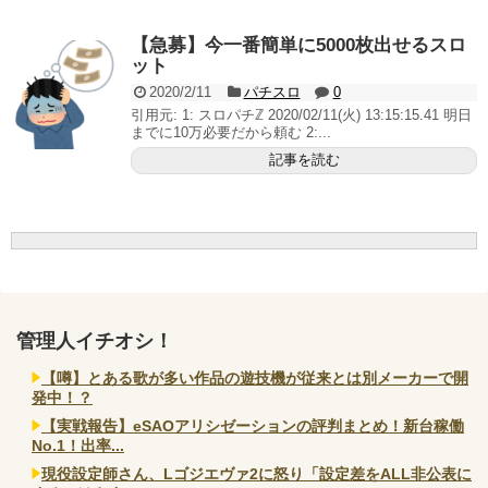
無職のパチンコカス(22)なんやが、ワイの人生どれくら
いヤバいか教えて？...
【急募】今一番簡単に5000枚出せるスロ
AngelBeats!とかいうクソアニメの思い出ｗｗｗ
ット
2020/2/11
パチスロ
0
引用元: 1: スロパチℤ 2020/02/11(火) 13:15:15.41 明日
までに10万必要だから頼む 2:...
記事を読む
Powered by livedoor 相互RSS
管理人イチオシ！
【噂】とある歌が多い作品の遊技機が従来とは別メーカーで開
発中！？
【実戦報告】eSAOアリシゼーションの評判まとめ！新台稼働
No.1！出率...
現役設定師さん、Lゴジエヴァ2に怒り「設定差をALL非公表に