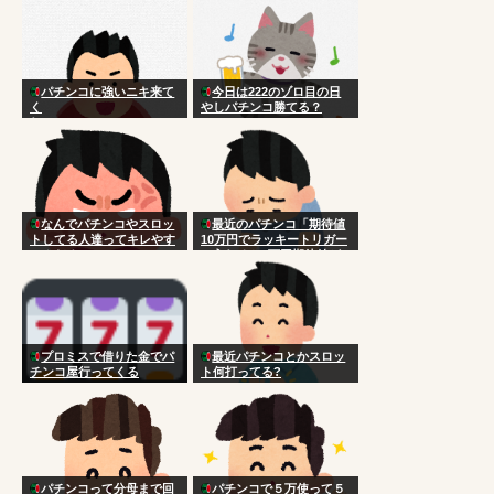
パチンコに強いニキ来て
今日は222のゾロ目の日
く
やしパチンコ勝てる？
れ！！！！！！！！！！！
！！！！！！！！！！
なんでパチンコやスロッ
最近のパチンコ「期待値
トしてる人達ってキレやす
10万円でラッキートリガー
いんだろ
に入れると3万円期待値が
手に入るよ！」
プロミスで借りた金でパ
最近パチンコとかスロッ
チンコ屋行ってくる
ト何打ってる?
パチンコって分母まで回
パチンコで５万使って５