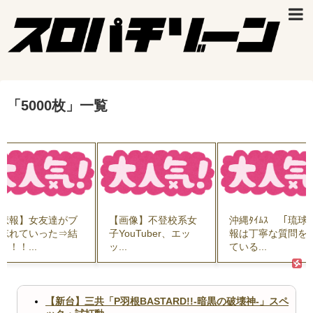
「
5000枚
」
一覧
悲報】女友達がブ
【画像】不登校系女
沖縄ﾀｲﾑｽ 「琉球
忘れていった⇒結
子YouTuber、エッ
報は丁寧な質問を
！！！...
ッ...
ている...
【新台】三共「P羽根BASTARD!!-暗黒の破壊神-」スペ