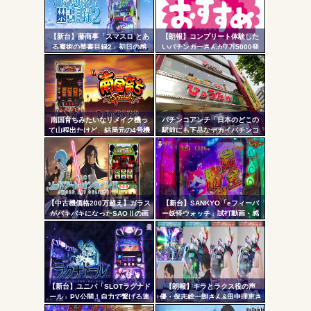
無職のパチンコカス(22)なんやが、ワイの人生どれくらい
リン
ヤバいか教えて？...
【新台】藤商事「スマスロ とあ
【朗報】コンプリート体験した
- 固
AngelBeats!とかいうクソアニメの思い出ｗｗｗ
る魔術の禁書目録2」初日の感
いパチンカーさんが7万5000発
想・評判まとめ！噛み合った瞬
出ている台に着席した結果ｗｗ
定リ
間はめっちゃおもろい。全6&コ
ｗ
ンク
ンプリートデータも
自動
更新
南国育ちみたいなリメイク機っ
パチンコアンチ「日本のどこの
Powered by livedoor 相互RSS
て山程出たけど、結局元の4号機
駅前にも下品なデカイパチンコ
ツー
では公開されていた部分を公開
屋があって恥ずかしい」
しないから客が疑心暗鬼になっ
ル
て打たないんだよな
【中古機価格200万超え】ガラス
【新台】SANKYO「eフィーバ
がバキバキになったSAOⅡの画
ー妖怪ウォッチ」試打動画・感
像が話題に…
想まとめ！流石にこれは覇権だ
ろ！SSS評価
【新台】ユニバ「SLOTラグナド
【朗報】キラとラクス役の声
ール」PV公開！自力で繋げる連
優・保志総一朗さん&田中理恵さ
鎖の爽怪感！！！
ん、eF機動戦士ガンダムSEED