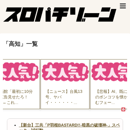
「
高知
」
一覧
画館「最初に10分
【ニュース】台風13
【悲報】AI、既に
広告見せたろ！
号、ヤバ
のポンコツを懐か
」←これ...
イ・・・・・・...
むフェー...
【新台】三共「P羽根BASTARD!!-暗黒の破壊神-」スペ