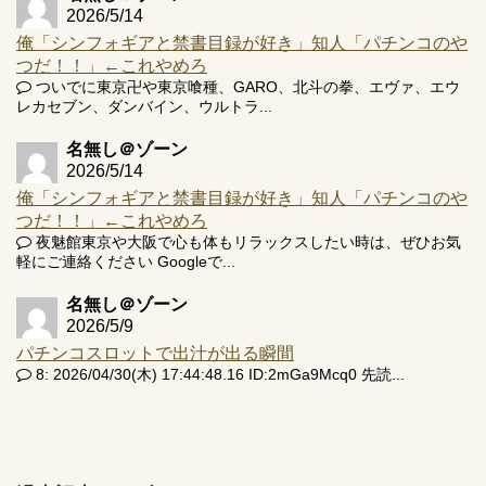
2026/5/14
俺「シンフォギアと禁書目録が好き」知人「パチンコのや
つだ！！」←これやめろ
ついでに東京卍や東京喰種、GARO、北斗の拳、エヴァ、エウ
レカセブン、ダンバイン、ウルトラ...
名無し＠ゾーン
2026/5/14
俺「シンフォギアと禁書目録が好き」知人「パチンコのや
つだ！！」←これやめろ
夜魅館東京や大阪で心も体もリラックスしたい時は、ぜひお気
軽にご連絡ください Googleで...
名無し＠ゾーン
2026/5/9
パチンコスロットで出汁が出る瞬間
8: 2026/04/30(木) 17:44:48.16 ID:2mGa9Mcq0 先読...