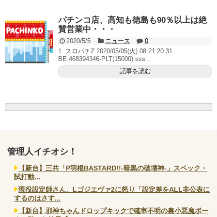
無職のパチンコカス(22)なんやが、ワイの人生どれくら
いヤバいか教えて？...
パチンコ店、高知も徳島も90％以上は絶
AngelBeats!とかいうクソアニメの思い出ｗｗｗ
賛営業中・・・
2020/5/5
ニュース
0
1: スロパチℤ 2020/05/05(火) 08:21:20.31
BE:468394346-PLT(15000) sss...
記事を読む
Powered by livedoor 相互RSS
管理人イチオシ！
【新台】三共「P羽根BASTARD!!-暗黒の破壊神-」スペック・
試打動...
現役設定師さん、Lゴジエヴァ2に怒り「設定差をALL非公表に
するのはさす...
【新台】邪神ちゃんドロップキックで確率不明の裏小悪魔ボー