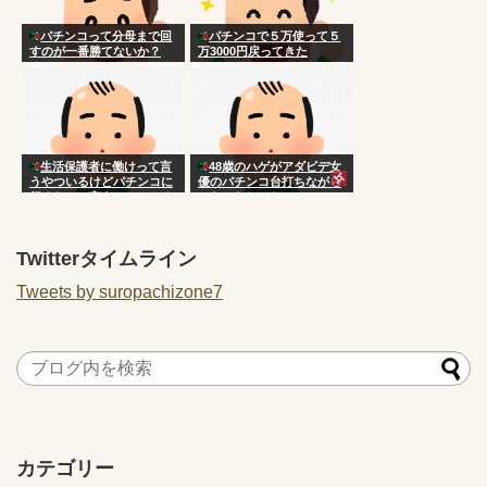
パチンコって分母まで回
パチンコで５万使って５
すのが一番勝てないか？
万3000円戻ってきた
生活保護者に働けって言
48歳のハゲがアダビデ女
うやついるけどパチンコに
優のパチンコ台打ちながら
行くなって言うのおかしく
ニヤニヤしてたwww
ない？
Twitterタイムライン
Tweets by suropachizone7
カテゴリー