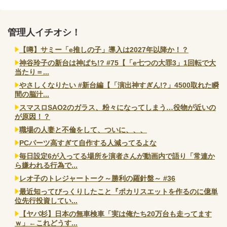
管理人イチオシ！
【噂】サミー「e推しの子」導入は2027年以降か！？
神谷玲子の新台は神ぱち!? #75【「e七つの大罪3」1回転で大
当たり＝...
やさしくなりたい #新台編【「演出神すぎん!?」4500取れた瞬
間の脳汁...
スマスロSAO2のガラス、粉々になってしまう…役物が近いの
が原因！？
職場の人妻と不倫をして、ついに、、、
PCパーツ高すぎて自作する人減ってるよな
毎日設定6が入ってる場所を演者さんが動画内で語り「常連か
ら嫌われる行為で...
レオ子のトレジャートーク～勝利の羅針盤～ #36
最近知ってびっくりしたこと『ポカリスエットを作るのに億単
位先行投資してい...
【ヤバ杉】日本の無車検車「実は俺たち20万台も走ってます
ｗ」←これどうす...