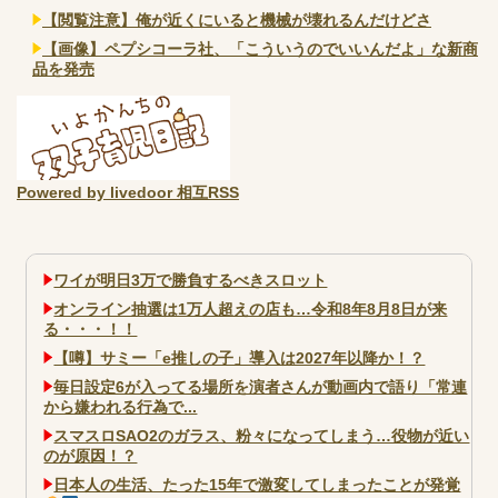
【閲覧注意】俺が近くにいると機械が壊れるんだけどさ
【画像】ペプシコーラ社、「こういうのでいいんだよ」な新商
品を発売
Powered by livedoor 相互RSS
ワイが明日3万で勝負するべきスロット
オンライン抽選は1万人超えの店も…令和8年8月8日が来
る・・・！！
【噂】サミー「e推しの子」導入は2027年以降か！？
毎日設定6が入ってる場所を演者さんが動画内で語り「常連
から嫌われる行為で...
スマスロSAO2のガラス、粉々になってしまう…役物が近い
のが原因！？
日本人の生活、たった15年で激変してしまったことが発覚