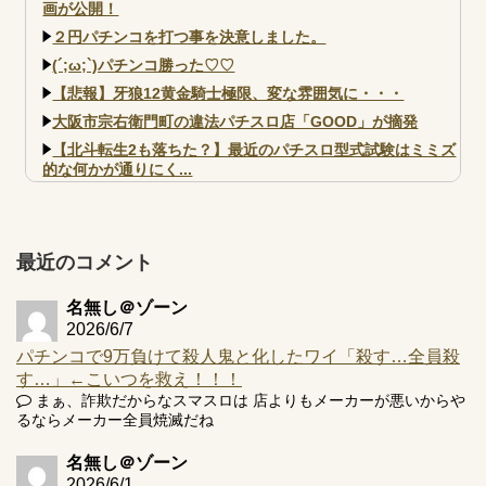
画が公開！
２円パチンコを打つ事を決意しました。
(´;ω;`)パチンコ勝った♡♡
【悲報】牙狼12黄金騎士極限、変な雰囲気に・・・
大阪市宗右衛門町の違法パチスロ店「GOOD」が摘発
【北斗転生2も落ちた？】最近のパチスロ型式試験はミミズ
的な何かが通りにく...
【実戦報告】e黄門ちゃま寿限無 初日の評判まとめ！コン
プ報告あり！弱予告...
アズールレーン スロット評価はコイン持ちの悪い疑似ボ天
最近のコメント
井の軽い絆？
名無し＠ゾーン
2026/6/7
パチンコで9万負けて殺人鬼と化したワイ「殺す…全員殺
す…」←こいつを救え！！！
Powered by livedoor 相互RSS
まぁ、詐欺だからなスマスロは 店よりもメーカーが悪いからや
るならメーカー全員焼滅だね
名無し＠ゾーン
2026/6/1