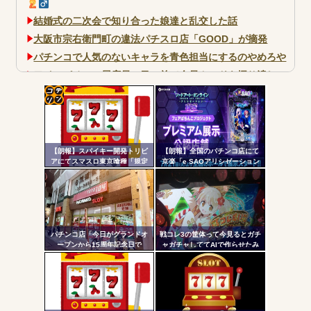
結婚式の二次会で知り合った娘達と乱交した話
大阪市宗右衛門町の違法パチスロ店「GOOD」が摘発
パチンコで人気のないキャラを青色担当にするのやめろや
ワイ、パチンコ屋店員の目の前で会員カードを握り潰し
「今までありがとう」と...
無職のパチンコカス(22)なんやが、ワイの人生どれくらい
コテ
ヤバいか教えて？...
リン
AngelBeats!とかいうクソアニメの思い出ｗｗｗ
【朗報】スパイキー開発トリビ
【朗報】全国のパチンコ店にて
- 固
アにてスマスロ東京喰種「規定
京楽「e SAOアリシゼーション
ゲーム数による当せんと裏AT突
夜空」のデモ機プレミアム展示
定リ
入率」が公開される。100G・
が始まる！SAOファンは急
ンク
200G以内に到達で裏AT突入が優
げ！！！
遇
Powered by livedoor 相互RSS
自動
更新
パチンコ店「今日がグランドオ
戦コレ3の筐体って今見るとガチ
ープンから15周年記念日で
ャガチャしててAIで作らせたみ
ツー
す！」←ワイ「五万負けてま
たいだよな
す」
ル