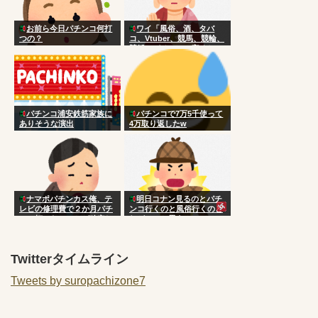
お前ら今日パチンコ何打
ワイ「風俗、酒、タバ
つの？
コ、Vtuber、競馬、競輪、
競艇、パチンコ、宝くじ一
切やりません興味ありませ
ん」
パチンコ浦安鉄筋家族に
パチンコで7万5千使って
ありそうな演出
4万取り返したw
ナマポパチンカス俺、テ
明日コナン見るのとパチ
レビの修理費で２か月パチ
ンコ行くのと風俗行くのど
ンコ打てないことが確定し
れがいいと思う？
てしまう
Twitterタイムライン
Tweets by suropachizone7