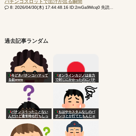
パチンコスロットで出汁が出る瞬間
8: 2026/04/30(木) 17:44:48.16 ID:2mGa9Mcq0 先読...
過去記事ランダム
今どきパチンコハマって
オンラインカジノは全力
る奴www
で封じにかかったのにパチ
ンコはいつまでも黙認状態
なのはなんで？
パチンコうったことない
もはやカスタムなしのパ
んだけど通常時右打ちしっ
チンコとか打てたもんじゃ
ぱなしだとどうなるの？
ないのよ