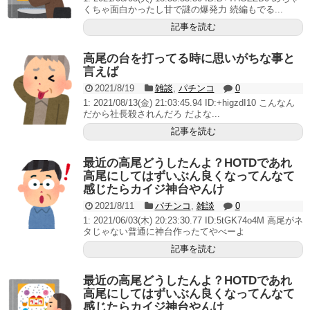
くちゃ面白かったし甘で謎の爆発力 続編もでる...
記事を読む
高尾の台を打ってる時に思いがちな事と
言えば
2021/8/19
雑談
,
パチンコ
0
1: 2021/08/13(金) 21:03:45.94 ID:+higzdI10 こんなん
だから社長殺されんだろ だよな...
記事を読む
最近の高尾どうしたんよ？HOTDであれ
高尾にしてはずいぶん良くなってんなて
感じたらカイジ神台やんけ
2021/8/11
パチンコ
,
雑談
0
1: 2021/06/03(木) 20:23:30.77 ID:5tGK74o4M 高尾がネ
タじゃない普通に神台作ったてやべーよ
記事を読む
最近の高尾どうしたんよ？HOTDであれ
高尾にしてはずいぶん良くなってんなて
感じたらカイジ神台やんけ