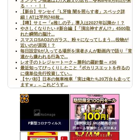
オンライン抽選は1万人超えの店も…令和8年8月8日が来
る・・・！！
【新台】サンセイ「L牙狼 闇を照らす者」スペック詳
細！ATは平均740枚...
【噂】サミー「e推しの子」導入は2027年以降か！？
やさしくなりたい #新台編【「演出神すぎん!?」4500取
れた瞬間の脳汁...
スマスロSAO2のガラス、粉々になってしまう…役物が
近いのが原因！？
毎日設定6が入ってる場所を演者さんが動画内で語り「常
連から嫌われる行為で...
レオ子のトレジャートーク～勝利の羅針盤～ #36
最近知ってびっくりしたこと『ポカリスエットを作るの
に億単位先行投資してい...
【ヤバ杉】日本の無車検車「実は俺たち20万台も走って
ますｗ」←これどうす...
【閲覧注意】俺が近くにいると機械が壊れるんだけどさ
【画像】ペプシコーラ社、「こういうのでいいんだよ」
な新商品を発売
コテ
リン
P新型コロナウィルス
【期間限定】MGS動画が100
- 固
円セール実施中！！とりあえ
ず全部買うやろｗｗｗｗｗ
定リ
Powered by livedoor 相互RSS