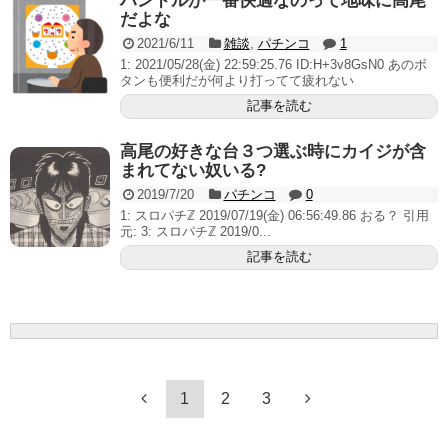
ハンドルが一番快適なのって地味に高尾
だよな
2021/6/11
雑談
,
パチンコ
1
1: 2021/05/28(金) 22:59:25.76 ID:H+3v8GsN0 あのボ
タンも便利だが何より打ってて疲れない
記事を読む
高尾の好きな台３つ選ぶ時にカイジが含
まれてない奴いる?
2019/7/20
パチンコ
0
1: スロパチℤ 2019/07/19(金) 06:56:49.86 おる？ 引用
元: 3: スロパチℤ 2019/0...
記事を読む
1
2
3