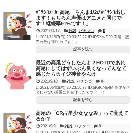
いヤバいか教えて？...
AngelBeats!とかいうクソアニメの思い出ｗｗｗ
ﾊﾟﾁﾝｺﾒｰｶｰ高尾「らんま1/2のﾊﾟﾁﾝｺ出し
ます！もちろん声優はアニメと同じで
す！継続率91%です！」
2021/11/17
雑談
,
パチンコ
0
1: 2021/11/07(日) 20:33:32.22 ID:IR5YgkD90 高尾「販
Powered by livedoor 相互RSS
売台数は1000台です！」
記事を読む
最近の高尾どうしたんよ？HOTDであれ
高尾にしてはずいぶん良くなってんなて
感じたらカイジ神台やんけ
2021/9/10
雑談
,
パチンコ
0
1: 2021/06/03(木) 20:23:30.77 ID:5tGK74o4M 高尾がネ
タじゃない普通に神台作ったてやべーよ
記事を読む
高尾の「CR占星少女ななみ」って覚えて
るか？
2021/9/9
雑談
,
パチンコ
0
1: 2021/08/03(火) 18:55:55.50 ID:B+THOZZB0 めちゃ