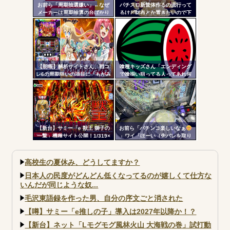
お前ら「周期抽選嫌い」←なぜ
パチスロ新筐体作るの流行って
メーカーは周期抽選の台ばかり
るけど財布とか置きたいので下
出すんだ？
皿とか今まで通りがいいわ
【朗報】解析サイトさん、戦コ
喰種キッズさん「エンディング
レ6の周期狙いの項目に「もがみ
で喰揃い狙ってる人ってあれ何
んの尻画像」を採用
の意味があるの？」
【新台】サミー「e 獣王 獅子の
お前ら「パチンコ楽しいなぁ
一撃」機種サイト公開！1/319×
」ワイ「ほーい（先バレを取り
ドデカSTRAIGHT、右の1/2で平
上げる）」
均9,800個のサバチャンに突入
高校生の夏休み、どうしてますか？
日本人の民度がどんどん低くなってるのが嬉しくて仕方な
いんだが同じような奴...
毛沢東語録を作った男、自分の序文ごと消された
【噂】サミー「e推しの子」導入は2027年以降か！？
【新台】ネット「Lモグモグ風林火山 大海戦の巻」試打動