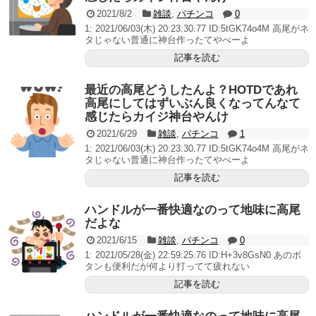
2021/8/2
雑談
,
パチンコ
0
1: 2021/06/03(木) 20:23:30.77 ID:5tGK74o4M 高尾がネ
タじゃない普通に神台作ったてやべーよ
記事を読む
最近の高尾どうしたんよ？HOTDであれ
高尾にしてはずいぶん良くなってんなて
感じたらカイジ神台やんけ
2021/6/29
雑談
,
パチンコ
1
1: 2021/06/03(木) 20:23:30.77 ID:5tGK74o4M 高尾がネ
タじゃない普通に神台作ったてやべーよ
記事を読む
ハンドルが一番快適なのって地味に高尾
だよな
2021/6/15
雑談
,
パチンコ
0
1: 2021/05/28(金) 22:59:25.76 ID:H+3v8GsN0 あのボ
タンも便利だが何より打ってて疲れない
記事を読む