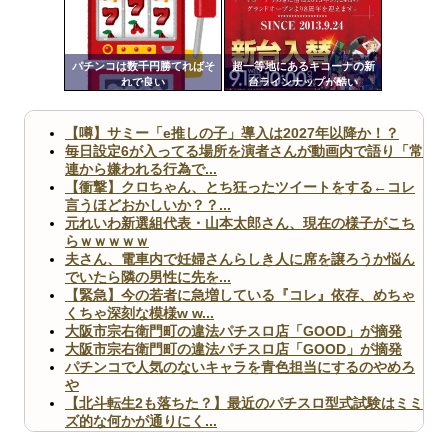
ンク
自動
更新
パチンコは数千円勝てればそ
超一等地にあるキコーナの新
れで良い
台ラインナップが酷い
ツー
ル
【噂】サミー「e推しの子」導入は2027年以降か！？
毎日設定6が入ってる場所を演者さんが動画内で語り「常
連から嫌われる行為で...
【衝撃】クロちゃん、とち狂ったツイートをする←コレ
言うほどおかしいか？？...
元れいわ新選組代表・山本太郎さん、現在の様子がこち
らｗｗｗｗｗ
夫さん、電車内で妊婦さんらしき人に席を譲ろうか悩ん
でいたら隣の男性に先を...
【緊急】今の若者に急増している『コレ』依存、めちゃ
くちゃ深刻な模様w w...
大阪市宗右衛門町の違法パチスロ店「GOOD」が摘発
大阪市宗右衛門町の違法パチスロ店「GOOD」が摘発
パチンコで人気のないキャラを青色担当にするのやめろ
や
【北斗転生2も落ちた？】最近のパチスロ型式試験はミミ
ズ的な何かが通りにく...
無職のパチンコカス(22)なんやが、ワイの人生どれくら