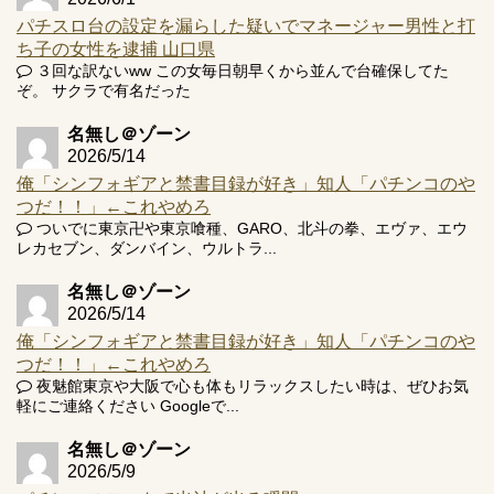
パチスロ台の設定を漏らした疑いでマネージャー男性と打
ち子の女性を逮捕 山口県
３回な訳ないww この女毎日朝早くから並んで台確保してた
ぞ。 サクラで有名だった
名無し＠ゾーン
2026/5/14
俺「シンフォギアと禁書目録が好き」知人「パチンコのや
つだ！！」←これやめろ
ついでに東京卍や東京喰種、GARO、北斗の拳、エヴァ、エウ
レカセブン、ダンバイン、ウルトラ...
名無し＠ゾーン
2026/5/14
俺「シンフォギアと禁書目録が好き」知人「パチンコのや
つだ！！」←これやめろ
夜魅館東京や大阪で心も体もリラックスしたい時は、ぜひお気
軽にご連絡ください Googleで...
名無し＠ゾーン
2026/5/9