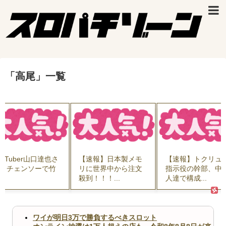
「
高尾
」
一覧
ouTuber山口達也さ
【速報】日本製メモ
【速報】トクリュ
、チェンソーで竹
リに世界中から注文
指示役の幹部、中
..
殺到！！！...
人達で構成...
ワイが明日3万で勝負するべきスロット