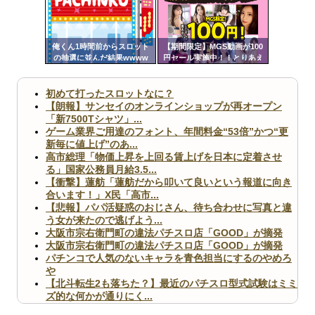
Powered by livedoor 相互RSS
ンク
自動
更新
俺くん1時間前からスロット
【期間限定】MGS動画が100
の抽選に並んだ結果wwww
円セール実施中！！とりあえ
ツー
ず全部買うやろｗｗｗｗｗ
ル
初めて打ったスロットなに？
【朗報】サンセイのオンラインショップが再オープン
「新7500Tシャツ」...
ゲーム業界ご用達のフォント、年間料金“53倍”かつ“更
新毎に値上げ”のあ...
高市総理「物価上昇を上回る賃上げを日本に定着させ
る」国家公務員月給3.5...
【衝撃】蓮舫「蓮舫だから叩いて良いという報道に向き
合います！」X民「高市...
【悲報】パパ活疑惑のおじさん、待ち合わせに写真と違
う女が来たので逃げよう...
大阪市宗右衛門町の違法パチスロ店「GOOD」が摘発
大阪市宗右衛門町の違法パチスロ店「GOOD」が摘発
パチンコで人気のないキャラを青色担当にするのやめろ
や
【北斗転生2も落ちた？】最近のパチスロ型式試験はミミ
ズ的な何かが通りにく...
無職のパチンコカス(22)なんやが、ワイの人生どれくら