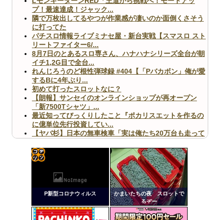
LモンキーターンRED「王道から挑戦へ！モードアッ
プ！最速達成！ジャック...
隣で万枚出してるやつが作業感が凄いのか面倒くさそう
に打ってた
パチスロ情報ライブミナセ屋・新台実戦【スマスロ スト
リートファイター6/...
8月7日のとあるスロ専さん、ハナハナシリーズ全台が朝
イチ1,2G目で全台...
れんじろうのど根性弾球録 #404【「Pバカボン」俺が愛
するBに4年ぶり...
初めて打ったスロットなに？
【朗報】サンセイのオンラインショップが再オープン
「新7500Tシャツ」...
最近知ってびっくりしたこと『ポカリスエットを作るの
に億単位先行投資してい...
【ヤバ杉】日本の無車検車「実は俺たち20万台も走って
ますｗ」←これどうす...
【閲覧注意】俺が近くにいると機械が壊れるんだけどさ
【画像】ペプシコーラ社、「こういうのでいいんだよ」
な新商品を発売
コテ
リン
P新型コロナウィルス
かまいたちの夜 スロットで
- 固
るぞー
定リ