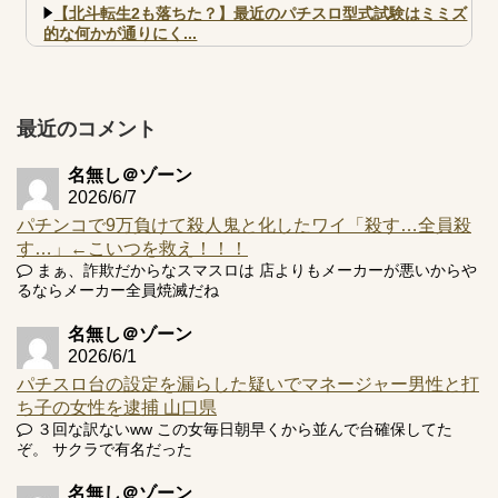
【北斗転生2も落ちた？】最近のパチスロ型式試験はミミズ
的な何かが通りにく...
【実戦報告】e黄門ちゃま寿限無 初日の評判まとめ！コン
プ報告あり！弱予告...
アズールレーン スロット評価はコイン持ちの悪い疑似ボ天
最近のコメント
井の軽い絆？
名無し＠ゾーン
2026/6/7
パチンコで9万負けて殺人鬼と化したワイ「殺す…全員殺
す…」←こいつを救え！！！
Powered by livedoor 相互RSS
まぁ、詐欺だからなスマスロは 店よりもメーカーが悪いからや
るならメーカー全員焼滅だね
名無し＠ゾーン
2026/6/1
パチスロ台の設定を漏らした疑いでマネージャー男性と打
ち子の女性を逮捕 山口県
３回な訳ないww この女毎日朝早くから並んで台確保してた
ぞ。 サクラで有名だった
名無し＠ゾーン