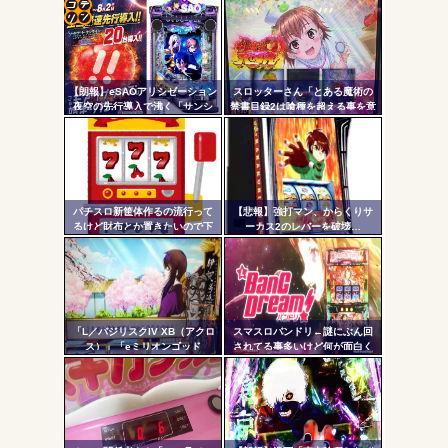
無職のパチンコカス(22)なんやが、ワイの人生どれくらい
ヤバいか教えて？...
コテ
AngelBeats!とかいうクソアニメの思い出ｗｗｗ
リン
【朗報】eSAOアリシゼーション
スロッターさん「とある魔術の
- 固
夜空の先行導入で沸く「サンシ
禁書目録2は喰種を超える事を意
ャインKYORAKU平針」2日連続
識して作ってるだけあって、演
定リ
で総差枚10万枚超えの祭りを開
出・ゲーム性は東京喰種よりも
ンク
催中ｗｗｗｗ
良い」
Powered by livedoor 相互RSS
自動
更新
パチスロ新筐体作るの流行って
【悲報】強打マン、からくりサ
るけど財布とか置きたいので下
ーカス2のレバーを破壊…
ツー
皿とか今まで通りがいいわ
ル
「L／バジリスクIV XB（アクロ
スマスロバンドリ←謎にぶん回
ス）」「eミリオンゴッド
されてる事多いけど何が面白く
3CHB（メーシー）」「L／Vivy
て打ってるの？？？
／A5（大都）」が検定通過