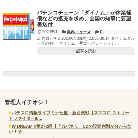
いヤバいか教えて？...
AngelBeats!とかいうクソアニメの思い出ｗｗｗ
パチンコチェーン「ダイナム」が休業補
償などの拡充を求め、全国の知事に要望
書送付
2020/5/1
業界ニュース
0
1: スロパチℤ 2020/04/30(木) 23:56:38.14 ダイナムグル
Powered by livedoor 相互RSS
ープの4社（ダイナム、夢コーポレーション...
記事を読む
管理人イチオシ！
パチスロ情報ライブミナセ屋・新台実戦【スマスロ ストリー
トファイター6/...
W DREAM #第272廻【「カバネリ」CZの設定判別が分からな
い！そ...