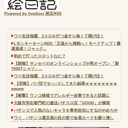
Powered by livedoor 相互RSS
ワイ生活保護、2スロを打つ金すら無くて咽び泣く
LモンキーターンRED「王道から挑戦へ！モードアップ！最
速達成！ジャック...
初めて打ったスロットなに？
【朗報】サンセイのオンラインショップが再オープン 「新
7500Tシャツ」...
ワイ生活保護、2スロを打つ金すら無くて咽び泣く
【悲報】パパ活でセッ○スしてきた結果ｗｗｗｗｗｗｗｗ
wwww
【衝撃】ウンコ移植でアレルギー改善できると話題に
大阪市宗右衛門町の違法パチスロ店「GOOD」が摘発
パチンコで人気のないキャラを青色担当にするのやめろや
ワイ、パチンコ屋店員の目の前で会員カードを握り潰し
「今までありがとう」と...