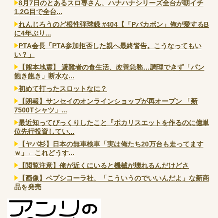
8月7日のとあるスロ専さん、ハナハナシリーズ全台が朝イチ
1,2G目で全台...
れんじろうのど根性弾球録 #404【「Pバカボン」俺が愛するB
に4年ぶり...
PTA会長「PTA参加拒否した親へ最終警告。こうなってもい
い？」
【熊本地震】 避難者の食生活、改善急務…調理できず「パン
飽き飽き」断水な...
初めて打ったスロットなに？
【朗報】サンセイのオンラインショップが再オープン 「新
7500Tシャツ」...
最近知ってびっくりしたこと『ポカリスエットを作るのに億単
位先行投資してい...
【ヤバ杉】日本の無車検車「実は俺たち20万台も走ってます
ｗ」←これどうす...
【閲覧注意】俺が近くにいると機械が壊れるんだけどさ
【画像】ペプシコーラ社、「こういうのでいいんだよ」な新商
品を発売