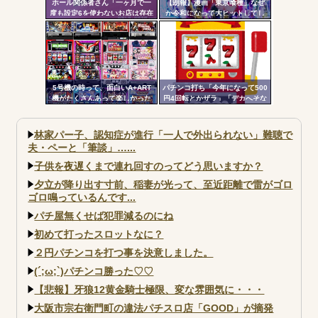
ホール関係者さん「一ヶ月で一
【朗報】漫画「東京喰種」なぜ
度も設定6を使わないお店は存在
か令和になって大ヒットしてし
しないと思っています。6使った
まうｗｗｗ
事がない店長も存在しないと思
う」←これガチ?！
5号機の時って、面白いA+ART
パチンコ打ち「今年になって500
機がたくさんあって楽しかった
円4回転とかザラ」「デカへそな
よなｗｗｗ
のに10回転とかザラ」←これほ
んまかよ？
林家パー子、認知症が進行「一人で外出られない」難聴で
夫・ペーと「筆談」…...
子供を夜遅くまで連れ回すのってどう思いますか？
夕立が降り出す寸前、稲妻が光って、至近距離で雷がゴロ
ゴロ鳴っているんです...
パチ屋無くせば犯罪減るのにね
初めて打ったスロットなに？
２円パチンコを打つ事を決意しました。
(´;ω;`)パチンコ勝った♡♡
【悲報】牙狼12黄金騎士極限、変な雰囲気に・・・
大阪市宗右衛門町の違法パチスロ店「GOOD」が摘発