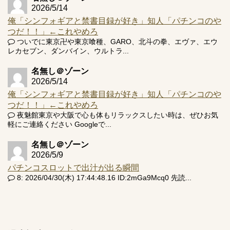
2026/5/14
俺「シンフォギアと禁書目録が好き」知人「パチンコのや
つだ！！」←これやめろ
ついでに東京卍や東京喰種、GARO、北斗の拳、エヴァ、エウ
レカセブン、ダンバイン、ウルトラ...
名無し＠ゾーン
2026/5/14
俺「シンフォギアと禁書目録が好き」知人「パチンコのや
つだ！！」←これやめろ
夜魅館東京や大阪で心も体もリラックスしたい時は、ぜひお気
軽にご連絡ください Googleで...
名無し＠ゾーン
2026/5/9
パチンコスロットで出汁が出る瞬間
8: 2026/04/30(木) 17:44:48.16 ID:2mGa9Mcq0 先読...