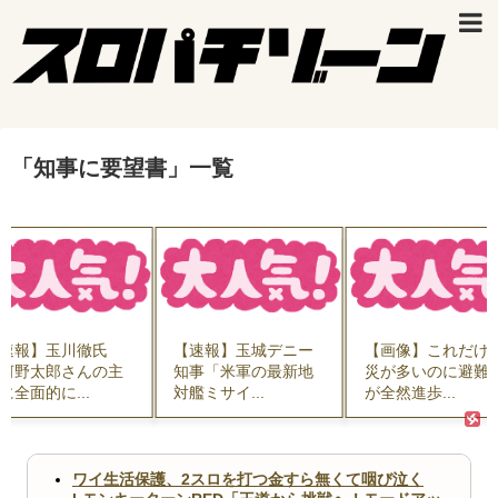
「
知事に要望書
」
一覧
速報】玉川徹氏
【速報】玉城デニー
【画像】これだけ
河野太郎さんの主
知事「米軍の最新地
災が多いのに避難
に全面的に...
対艦ミサイ...
が全然進歩...
ワイ生活保護、2スロを打つ金すら無くて咽び泣く