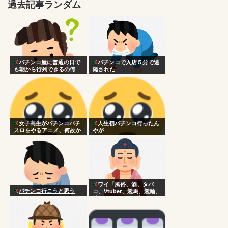
過去記事ランダム
パチンコ屋に普通の日で
パチンコで入店５分で遠
も朝から行列できるの何
隔された
で？
女子高生がパチンコパチ
人生初パチンコ行ったん
スロをやるアニメ、何故か
やが
ない
ワイ「風俗、酒、タバ
パチンコ行こうと思う
コ、Vtuber、競馬、競輪、
競艇、パチンコ、宝くじ一
切やりません興味ありませ
ん」