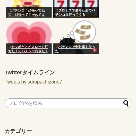
パチンコ「頑張ってね
プロミスで借りた金でパ
♡」頑張ってじゃねえよ
チンコ屋行ってくる
ナマポだけどスロット打
パチンコで全財産を失っ
ちたくてパチンコ行きたく
た
てあぶく銭が欲しくて
Twitterタイムライン
Tweets by suropachizone7
カテゴリー