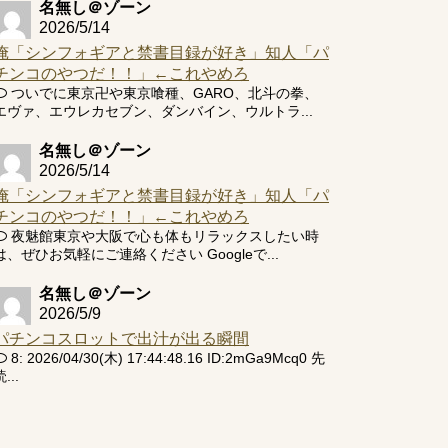
名無し＠ゾーン
2026/5/14
俺「シンフォギアと禁書目録が好き」知人「パ
チンコのやつだ！！」←これやめろ
ついでに東京卍や東京喰種、GARO、北斗の拳、
エヴァ、エウレカセブン、ダンバイン、ウルトラ...
名無し＠ゾーン
2026/5/14
俺「シンフォギアと禁書目録が好き」知人「パ
チンコのやつだ！！」←これやめろ
夜魅館東京や大阪で心も体もリラックスしたい時
は、ぜひお気軽にご連絡ください Googleで...
名無し＠ゾーン
2026/5/9
パチンコスロットで出汁が出る瞬間
8: 2026/04/30(木) 17:44:48.16 ID:2mGa9Mcq0 先
...