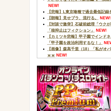
NEW!
【悲報】L東京喰種で過去最低記録
【朗報】見せブラ、流行る。
NEW!
【対談で激突】石破前総理「ウクが
「核抑止はフィクション」
NEW!
【カミツキ悲報】甲子園でインドネ
「甲子園を政治利用するな！」
NE
【画像】森高千里（18）「私がオ
ｗｗ
NEW!
【朗報】「あの椅子カバー」のカプ
おうｗｗｗ
NEW!
配信見ただけで台を語る評論家みた
ャンって害悪だろ
NEW!
【新台】京楽「e ソードアート・オ
め！話題のフェアスタート、原作フ
【悲報】L東京喰種で過去最低記録
【画像】俺たちの姫本田望結、久し
ったw w w w w w w w w w
NEW!