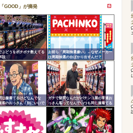
「GOOD」が摘発
でぶどうをポチポチ数えてる
お前ら「周期抽選嫌い」←なぜメーカー
卒説
は周期抽選の台ばかり出すんだ？
同じ服着てるけどなんでな
ガチで疑問なんだがパチンコ屋の常連お
屋客のおっさん「別にいいで
っさん客ってなんでいつも同じ服着てる
」←コイツｗｗ
の？
読