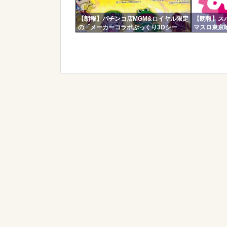
【朗報】パチンコ店MGM&ロイヤル限定
【朗報】ス
の「メーカーコラボぷっくり3Dシー
マスロ東京
ル」が可愛いと話題に！限定生産3000
せんと裏A
枚らしい
100G・2
優遇