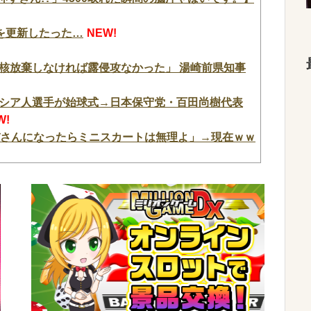
を更新したった…
NEW!
核放棄しなければ露侵攻なかった」 湯崎前県知事
シア人選手が始球式→日本保守党・百田尚樹代表
W!
バさんになったらミニスカートは無理よ」→現在ｗｗ
セルトイ、爆誕。自宅や職場をパチンコ屋にしちゃ
いなユーザー増えすぎじゃない？金も使わずネガキ
ンライン アリシゼーション 夜空」感想・評判・まと
ァンから評価されてる演出はどうよ！？
NEW!
を更新したった…
NEW!
ぶりに画像を投稿した結果→やっぱりワイらの姫だ