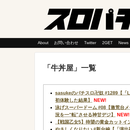
About
お問い合わせ
Twitter
2GET
News
「
牛丼屋
」
一覧
sasukeのパチスロ卍奴 #128
初体験した結果】
NEW!
泳げスーパードーム #08【激荒台
況を一“転”させる神甘デジ】
NEW!
【戦国乙女5】待望の黄金カットイン
やさしくなりたい #新台編【「演出