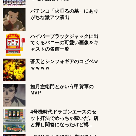
パチンコ「火垂るの墓」にあり
がちな激アツ演出
ハイパーブラックジャックに出
てくるバニーの可愛い画像＆キ
ャストの名前一覧
蒼天とシンフォギアのコピペｗ
ｗｗｗｗ
如月左衛門とかいう甲賀軍の
MVP
4号機時代ドラゴンエースのセ
ット打法でめっちゃ稼いだ。店
と押し問答になったけど構...