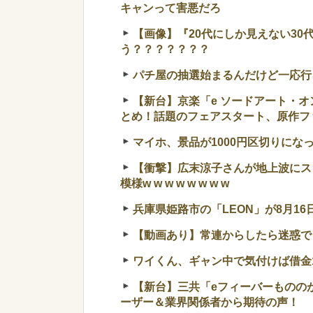
キャンって害悪だろ
【画像】『20代にしか見えない3
う？？？？？？？
パチ屋の抽選始まるんだけど一応行
【新台】京楽「e ソードアート・オ
とめ！話題のフェアスタート、原作フ
マイホ、景品が1000円区切りにな
【衝撃】広末涼子さんが地上波にス
模様w w w w w w w w
兵庫県姫路市の「LEON」が8月16
【動画あり】常連からしたら迷惑で
ワイくん、ギャン中で気付けば借金1
【新台】三共「eフィーバーものの
ーザー＆業界関係者から期待の声！