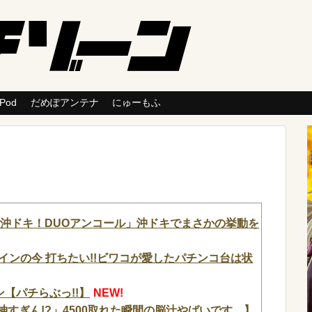
 Pod
だめぽアンテナ
にゅーもふ
9【「L沖ドキ！DUOアンコール」沖ドキでまさかの挙動を
メインの今 打ちたい!!ビワコが愛したパチンコ台は状
【パチらぶっ!!】
NEW!
神すぎん!?」4500取れた瞬間の脳汁やばいです。】