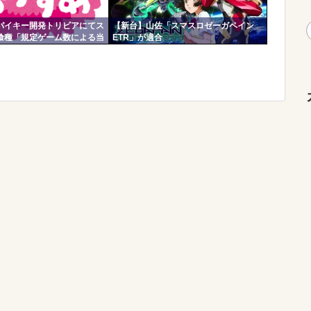
パイキー開発トリビアにてス
【新台】山佐「スマスロゼーガペイン
喰種「規定ゲーム数による当
ETR」が適合
T突入率」が公開される。
00G以内に到達で裏AT突入が