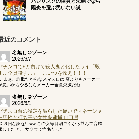
バジリスクの陽炎と朱絹でなら
陽炎を選ぶ男いない説
最近のコメント
名無し＠ゾーン
2026/6/7
パチンコで9万負けて殺人鬼と化したワイ「殺
す…全員殺す…」←こいつを救え！！！
まぁ、詐欺だからなスマスロは 店よりもメーカー
が悪いからやるならメーカー全員焼滅だね
名無し＠ゾーン
2026/6/1
パチスロ台の設定を漏らした疑いでマネージャ
ー男性と打ち子の女性を逮捕 山口県
３回な訳ないww この女毎日朝早くから並んで台確
保してたぞ。 サクラで有名だった