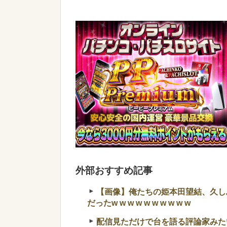
外部おすすめ記事
【画像】俺たちの姫本田望結、久し
だったw w w w w w w w w w
配信見ただけで台を語る評論家みた