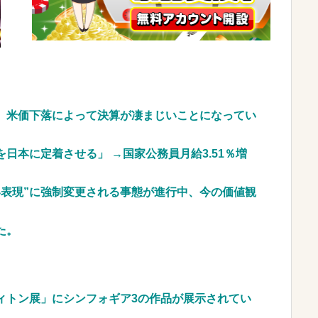
0代女子』がこちらです←お前らから見てど
ピード復帰できる理由←コレ、誰にも分からない模
罪者一覧が冗談抜きにレベル高過ぎる件w w w w
、米価下落によって決算が凄まじいことになってい
車のレンタル 五所川原 青森
日本に定着させる」 →国家公務員月給3.51％増
JpnI) Part6 みんなの予想
い表現”に強制変更される事態が進行中、今の価値観
た。
ィトン展」にシンフォギア3の作品が展示されてい