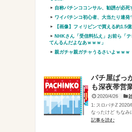
自称パチンココンサル、勧誘が必死
ワイパチンコ初心者、大当たり連発
【画像】フィリピンで買える約1.5
NHKさん「受信料払え」お前ら「テ
てんるんだよなあｗｗｗ」
親ガチャ親ガチャうるさいよｗｗｗ
パチ屋ばっ
も深夜帯営
2020/4/26
1: スロパチℤ 2020
なったけど ちなみに
記事を読む