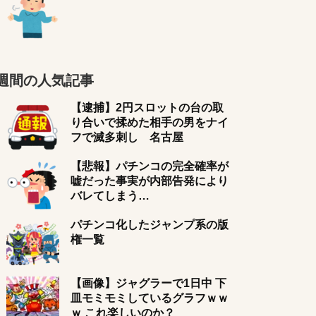
週間の人気記事
【逮捕】2円スロットの台の取
り合いで揉めた相手の男をナイ
フで滅多刺し 名古屋
【悲報】パチンコの完全確率が
嘘だった事実が内部告発により
バレてしまう…
パチンコ化したジャンプ系の版
権一覧
【画像】ジャグラーで1日中 下
皿モミモミしているグラフｗｗ
ｗ これ楽しいのか？