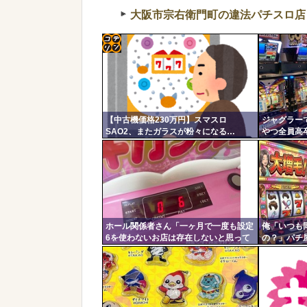
大阪市宗右衛門町の違法パチスロ店
コテ
リン
- 固
【中古機価格230万円】スマスロ
ジャグラー
定リ
SAO2、またガラスが粉々になる…
やつ全員高
ンク
自動
更新
ツー
ル
ホール関係者さん「一ヶ月で一度も設定
俺「いつも
6を使わないお店は存在しないと思って
の？」パチ
います。6使った事がない店長も存在し
しょ！！！
ないと思う」←これガチ?！