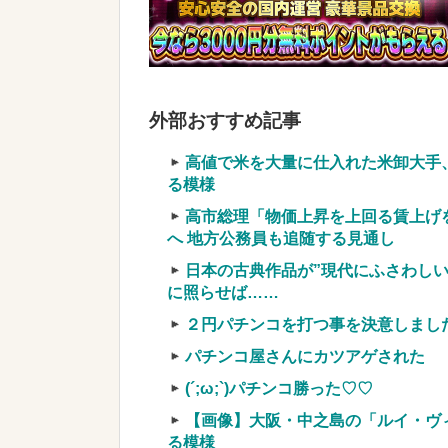
【画像】『20代にしか見えない3
う？？？？？？？
NEW!
【衝撃】広末涼子さんが地上波にス
様w w w w w w w w
NEW!
外部おすすめ記事
【画像】日本のセクシー過ぎる女性犯
w w w w w
NEW!
高値で米を大量に仕入れた米卸大手
実質確率という罠
る模様
車上のテントでキャンプ 民泊施設が
高市総理「物価上昇を上回る賃上げを
【競馬・難解】6/30(水)第44回帝王賞(
へ 地方公務員も追随する見通し
名機が生まれなかった悲しい枠
日本の古典作品が”現代にふさわし
に照らせば……
２円パチンコを打つ事を決意しまし
パチンコ屋さんにカツアゲされた
Powered by livedoor 相互RSS
(´;ω;`)パチンコ勝った♡♡
【画像】大阪・中之島の「ルイ・ヴ
る模様