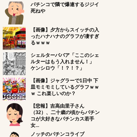
パチンコで隣で爆連するジジイ
死ねや
【画像】夕方からスイッチの入
ったハナハナのグラフが凄すぎ
るｗｗｗ
シェルターババア「ここのシェ
ルターはもう入れません！」
ケンシロウ「！？！？」
【画像】ジャグラーで1日中 下
皿モミモミしているグラフｗｗ
ｗ これ楽しいのか？
【悲報】吉高由里子さん
（32）、二十歳の頃からパチン
コが大好きなパチンカス若手
女...
ノッチのパチンコライブ