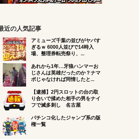
最近の人気記事
アミューズ千葉の並びがヤバす
ぎるｗ 6000人並びで14時入
場、整理券転売祭り、...
あれから1年…牙狼ハンマーお
じさんは英雄だったのか？ナマ
ポじゃなければ同情したと...
【逮捕】2円スロットの台の取
り合いで揉めた相手の男をナイ
フで滅多刺し 名古屋
パチンコ化したジャンプ系の版
権一覧