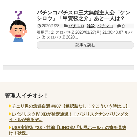
無職のパチンコカス(22)なんやが、ワイの人生どれくら
いヤバいか教えて？...
パチンコパチスロ三大無能主人公「ケン
AngelBeats!とかいうクソアニメの思い出ｗｗｗ
シロウ」「甲賀弦之介」あと一人は？
2020/1/28
パチスロ
,
雑談
,
パチンコ
0
引用元: 2: スロパチℤ 2020/01/27(月) 21:30:48.87 ルパ
ン 3: スロパチℤ 2020...
記事を読む
Powered by livedoor 相互RSS
管理人イチオシ！
チェリ男の悠遊自適 #607【選択肢なし！？こういう時は…】
LバジリスクⅣ XBが検定通過！！バジリスクナンバリングタ
イトルが来るぞ...
USA実戦術 #23・前編【LINO流/「初見ホール」の癖を見抜
け！状況...