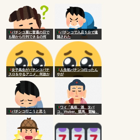
パチンコ屋に普通の日で
パチンコで入店５分で遠
も朝から行列できるの何
隔された
で？
女子高生がパチンコパチ
人生初パチンコ行ったん
スロをやるアニメ、何故か
やが
ない
ワイ「風俗、酒、タバ
パチンコ行こうと思う
コ、Vtuber、競馬、競輪、
競艇、パチンコ、宝くじ一
切やりません興味ありませ
ん」