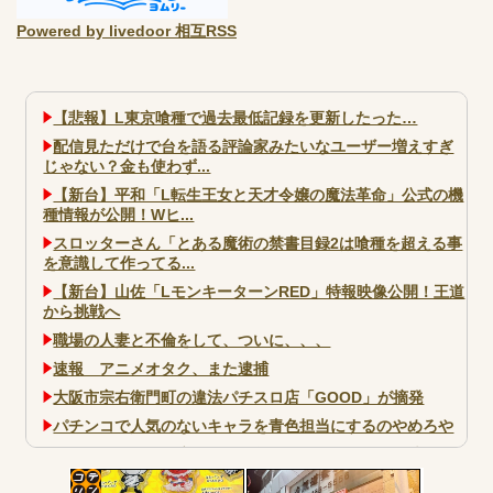
Powered by livedoor 相互RSS
【悲報】L東京喰種で過去最低記録を更新したった…
配信見ただけで台を語る評論家みたいなユーザー増えすぎ
じゃない？金も使わず...
【新台】平和「L転生王女と天才令嬢の魔法革命」公式の機
種情報が公開！Wヒ...
スロッターさん「とある魔術の禁書目録2は喰種を超える事
を意識して作ってる...
【新台】山佐「LモンキーターンRED」特報映像公開！王道
から挑戦へ
職場の人妻と不倫をして、ついに、、、
速報 アニメオタク、また逮捕
大阪市宗右衛門町の違法パチスロ店「GOOD」が摘発
パチンコで人気のないキャラを青色担当にするのやめろや
ワイ、パチンコ屋店員の目の前で会員カードを握り潰し
「今までありがとう」と...