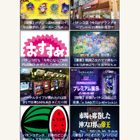
無職のパチンコカス(22)なんやが、ワイの人生どれくらい
コテ
ヤバいか教えて？...
リン
AngelBeats!とかいうクソアニメの思い出ｗｗｗ
【朗報】パチンコ店MGM&ロイ
パチンコ店「今日がグランドオ
- 固
ヤル限定の「メーカーコラボぷ
ープンから15周年記念日で
っくり3Dシール」が可愛いと話
す！」←ワイ「五万負けてま
定リ
題に！限定生産3000枚らしい
す」
ンク
自動
Powered by livedoor 相互RSS
更新
パチンコ打ち「今年になって500
【重要】戦国乙女のママ枠をハ
円4回転とかザラ」「デカへそな
ッキリさせよう。イエヤスちゃ
ツー
のに10回転とかザラ」←これほ
んやヒデヨシちゃんはママなの
んまかよ？
か。ノブ様はママではないのか
ル
を
ノーマルタイプが廃れたのは設
【朗報】全国のパチンコ店にて
定1で出率100%ありきになり設
京楽「e SAOアリシゼーション
定1放置がデフォになったから
夜空」のデモ機プレミアム展示
が始まる！SAOファンは急
げ！！！
パチンコアンチ「日本のどこの
【新台】パイオニア「Lハイハイ
駅前にも下品なデカイパチンコ
シオサイRe」適合ムービー公