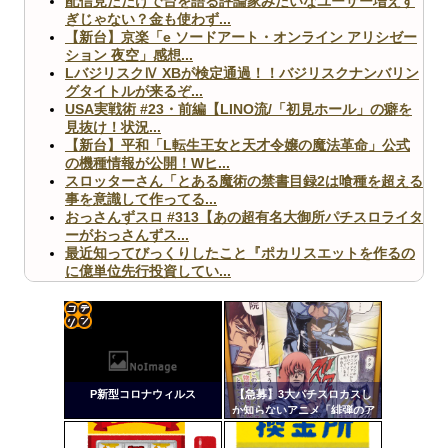
配信見ただけで台を語る評論家みたいなユーザー増えす
ぎじゃない？金も使わず...
【新台】京楽「e ソードアート・オンライン アリシゼー
ション 夜空」感想...
LバジリスクⅣ XBが検定通過！！バジリスクナンバリン
グタイトルが来るぞ...
USA実戦術 #23・前編【LINO流/「初見ホール」の癖を
見抜け！状況...
【新台】平和「L転生王女と天才令嬢の魔法革命」公式
の機種情報が公開！Wヒ...
スロッターさん「とある魔術の禁書目録2は喰種を超える
事を意識して作ってる...
おっさんずスロ #313【あの超有名大御所パチスロライタ
ーがおっさんずス...
最近知ってびっくりしたこと『ポカリスエットを作るの
に億単位先行投資してい...
【ヤバ杉】日本の無車検車「実は俺たち20万台も走って
ますｗ」←これどうす...
【閲覧注意】俺が近くにいると機械が壊れるんだけどさ
【画像】ペプシコーラ社、「こういうのでいいんだよ」
コテ
な新商品を発売
リン
P新型コロナウィルス
【急募】3大パチスロカスし
- 固
か知らないアニメ「緋弾のア
リア」「百花繚乱サムライガ
定リ
ールズ」