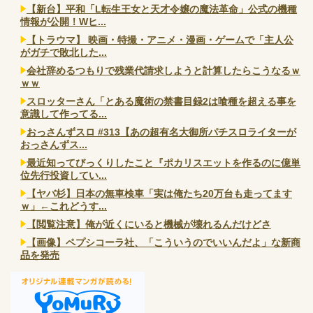
【新台】平和「L転生王女と天才令嬢の魔法革命」公式の機種
情報が公開！Wヒ...
【トラウマ】 映画・特撮・アニメ・漫画・ゲームで「主人公
がガチで敗北した...
会社辞めるつもりで残業代請求しようと計算したらこうなるｗ
ｗｗ
スロッターさん「とある魔術の禁書目録2は喰種を超える事を
意識して作ってる...
おっさんずスロ #313【あの超有名大御所パチスロライターが
おっさんずス...
最近知ってびっくりしたこと『ポカリスエットを作るのに億単
位先行投資してい...
【ヤバ杉】日本の無車検車「実は俺たち20万台も走ってます
ｗ」←これどうす...
【閲覧注意】俺が近くにいると機械が壊れるんだけどさ
【画像】ペプシコーラ社、「こういうのでいいんだよ」な新商
品を発売