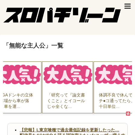
「
無能な主人公
」
一覧
EGAドンキの立体
「研究って『論文書
体調不良で休んで
車場から車が落
くこと』とイコール
チ●コ通ってたら
 車を運...
じゃ全くな...
十日単位...
【悲報】L東京喰種で過去最低記録を更新したった…