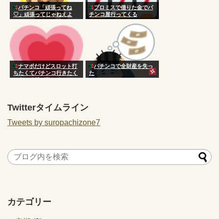
パチンコ「頑張ってね
プロミスで借りた金でパ
♡」頑張ってじゃねえよ
チンコ屋行ってくる
ナマポだけどスロット打
パチンコで全財産を失っ
ちたくてパチンコ行きたく
た
てあぶく銭が欲しくて
Twitterタイムライン
Tweets by suropachizone7
カテゴリー