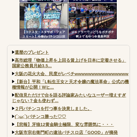
屋があって恥ずかしい」
開！沖スロ界の帝王がスマスロ
ATで復活
【コテスタ・スタサポ・フェア
ジャグラーでぶどうをポチポチ
スタート】今後のパチンコは回
数えてるやつ全員高卒説
数固定系必須でいいよな。そし
て釘は完全に廃止するべき
還暦のプレゼント
高市総理「物価上昇を上回る賃上げを日本に定着させる」
国家公務員月給3.5...
大阪の花火大会、民度がレベチwwwwwwwwwwwwwwww
【新台】平和「L転生王女と天才令嬢の魔法革命」公式の機
種情報が公開！Wヒ...
配信見ただけで台を語る評論家みたいなユーザー増えすぎ
じゃない？金も使わず...
２円パチンコを打つ事を決意しました。
(´;ω;`)パチンコ勝った♡♡
【悲報】牙狼12黄金騎士極限、変な雰囲気に・・・
大阪市宗右衛門町の違法パチスロ店「GOOD」が摘発