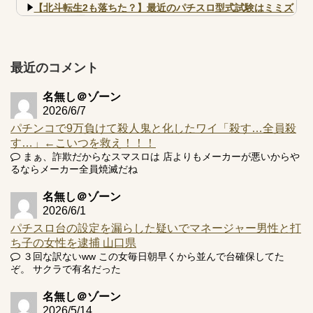
【北斗転生2も落ちた？】最近のパチスロ型式試験はミミズ
的な何かが通りにく...
【実戦報告】e黄門ちゃま寿限無 初日の評判まとめ！コン
プ報告あり！弱予告...
最近のコメント
アズールレーン スロット評価はコイン持ちの悪い疑似ボ天
井の軽い絆？
名無し＠ゾーン
2026/6/7
パチンコで9万負けて殺人鬼と化したワイ「殺す…全員殺
す…」←こいつを救え！！！
まぁ、詐欺だからなスマスロは 店よりもメーカーが悪いからや
Powered by livedoor 相互RSS
るならメーカー全員焼滅だね
名無し＠ゾーン
2026/6/1
パチスロ台の設定を漏らした疑いでマネージャー男性と打
ち子の女性を逮捕 山口県
３回な訳ないww この女毎日朝早くから並んで台確保してた
ぞ。 サクラで有名だった
名無し＠ゾーン
2026/5/14