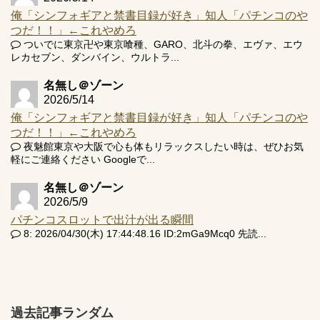
俺「シンフォギアと禁書目録が好き」知人「パチンコのや
つだ！！」←これやめろ
ついでに東京卍や東京喰種、GARO、北斗の拳、エヴァ、エウ
レカセブン、ダンバイン、ウルトラ...
名無し＠ゾーン
2026/5/14
俺「シンフォギアと禁書目録が好き」知人「パチンコのや
つだ！！」←これやめろ
夜魅館東京や大阪で心も体もリラックスしたい時は、ぜひお気
軽にご連絡ください Googleで...
名無し＠ゾーン
2026/5/9
パチンコスロットで出汁が出る瞬間
8: 2026/04/30(木) 17:44:48.16 ID:2mGa9Mcq0 先読...
過去記事ランダム