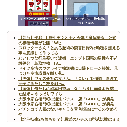
ンク
Powered by livedoor 相互RSS
自動
更新
もうパチンコ趣味ってレベル
ワイ、初パチンコ 換金所の
じゃねぇぞ
場所に困る
ツー
ル
【新台】平和「L転生王女と天才令嬢の魔法革命」公式
の機種情報が公開！Wヒ...
スロッターさん「とある魔術の禁書目録2は喰種を超える
事を意識して作ってる...
わいせつな行為疑いで逮捕 エジプト国籍の男性を不起
訴処分 鳥取地検 [8...
ドイツ空港のウクライナ輸送機に自爆ドローン接近、見
つけた空港職員が蹴り落...
【画像】ワイの会社の女さん、『コレ』を強調し過ぎて
完全にあたしこ枠を狙っ...
【画像】俺たちの姫本田望結、久しぶりに画像を投稿し
た結果→やっぱりワイら...
大阪市宗右衛門町の違法パチスロ店「GOOD」が摘発
大阪市宗右衛門町の違法パチスロ店「GOOD」が摘発
パチンコで人気のないキャラを青色担当にするのやめろ
や
【北斗転生2も落ちた？】最近のパチスロ型式試験はミミ
ズ的な何かが通りにく...