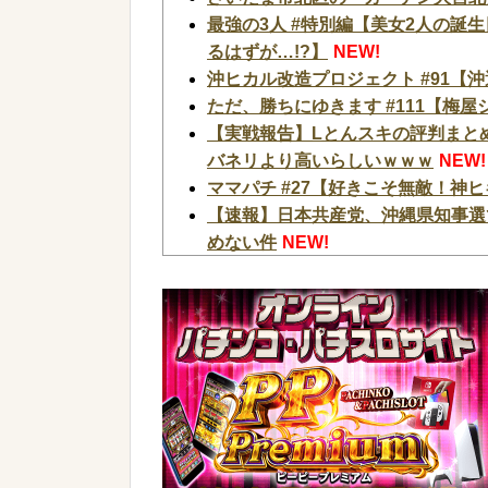
最強の3人 #特別編【美女2人の誕
るはずが…!?】
NEW!
沖ヒカル改造プロジェクト #91【沖
ただ、勝ちにゆきます #111【梅
【実戦報告】Lとんスキの評判まと
バネリより高いらしいｗｗｗ
NEW!
ママパチ #27【好きこそ無敵！神
【速報】日本共産党、沖縄県知事選
めない件
NEW!
【悲報】若年男性が自信喪失してし
もし1941年時点で5隻の大和型戦
【有能】政府「トラックはサービス
じゃね？」
NEW!
【衝撃】YouTuber山口達也さん
まう←正直、こう言うのでいいんだよなw 
【超絶悲報】婚活女子さん、残酷な
【速報】へずまりゅうさん、完全に聖人の
【緊急】爆美女「すみません。砲弾