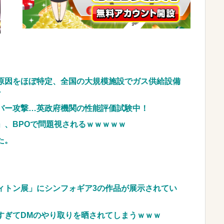
車のレンタル 五所川原 青森
JpnI) Part6 みんなの予想
原因をほぼ特定、全国の大規模施設でガス供給設備
・
イバー攻撃…英政府機関の性能評価試験中！
」、BPOで問題視されるｗｗｗｗｗ
た。
ィトン展」にシンフォギア3の作品が展示されてい
すぎてDMのやり取りを晒されてしまうｗｗｗ