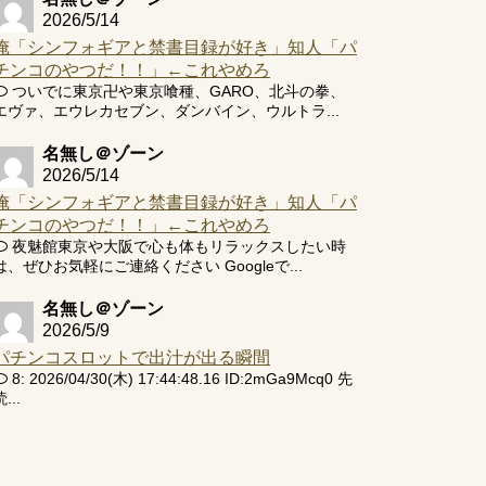
2026/5/14
俺「シンフォギアと禁書目録が好き」知人「パ
チンコのやつだ！！」←これやめろ
ついでに東京卍や東京喰種、GARO、北斗の拳、
エヴァ、エウレカセブン、ダンバイン、ウルトラ...
名無し＠ゾーン
2026/5/14
俺「シンフォギアと禁書目録が好き」知人「パ
チンコのやつだ！！」←これやめろ
夜魅館東京や大阪で心も体もリラックスしたい時
は、ぜひお気軽にご連絡ください Googleで...
名無し＠ゾーン
2026/5/9
パチンコスロットで出汁が出る瞬間
8: 2026/04/30(木) 17:44:48.16 ID:2mGa9Mcq0 先
...