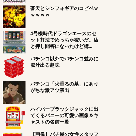
蒼天とシンフォギアのコピペｗ
ｗｗｗｗ
4号機時代ドラゴンエースのセ
ット打法でめっちゃ稼いだ。店
と押し問答になったけど構...
パチンコ以外でパチンコ並みに
脳汁出る趣味
パチンコ「火垂るの墓」にあり
がちな激アツ演出
ハイパーブラックジャックに出
てくるバニーの可愛い画像＆キ
ャストの名前一覧
【画像】パチ屋の女性スタッフ