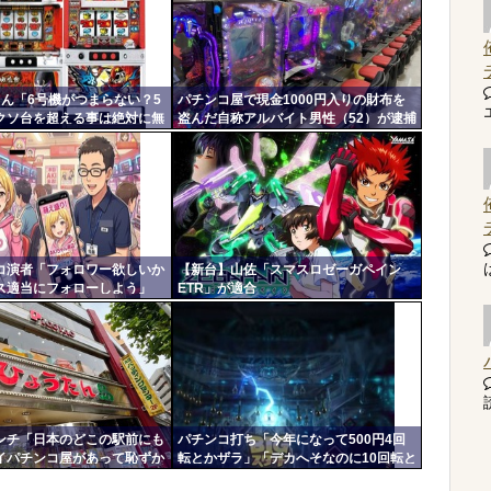
さん「6号機がつまらない？5
パチンコ屋で現金1000円入りの財布を
クソ台を超える事は絶対に無
盗んだ自称アルバイト男性（52）が逮捕
される 男「何も言うことはないッ」
コ演者「フォロワー欲しいか
【新台】山佐「スマスロゼーガペイン
ス適当にフォローしよう」
ETR」が適合
返して来ないやつリムろ」←
もフォローしてくるのウザが
よ
読
ンチ「日本のどこの駅前にも
パチンコ打ち「今年になって500円4回
イパチンコ屋があって恥ずか
転とかザラ」「デカへそなのに10回転と
かザラ」←これほんまかよ？