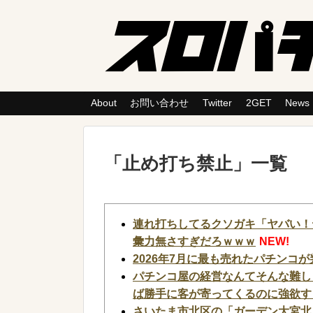
About
お問い合わせ
Twitter
2GET
News
「
止め打ち禁止
」
一覧
連れ打ちしてるクソガキ「ヤバい！
彙力無さすぎだろｗｗｗ
NEW!
2026年7月に最も売れたパチンコが
パチンコ屋の経営なんてそんな難し
ば勝手に客が寄ってくるのに強欲す
さいたま市北区の「ガーデン大宮北