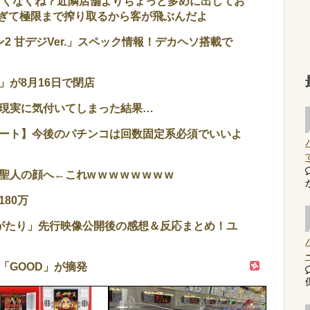
くなくね？近隣店舗よりちょっと多めに出してお
ぎて極限まで搾り取るから客が飛ぶんだよ
2 甘デジVer.」スペック情報！デカヘソ搭載で
が8月16日で閉店
現実に気付いてしまった結果…
ート】今後のパチンコは回数固定系必須でいいよ
顔へ←これw w w w w w w w
80万
がたり」先行映像公開後の感想＆反応まとめ！ユ
「GOOD」が摘発