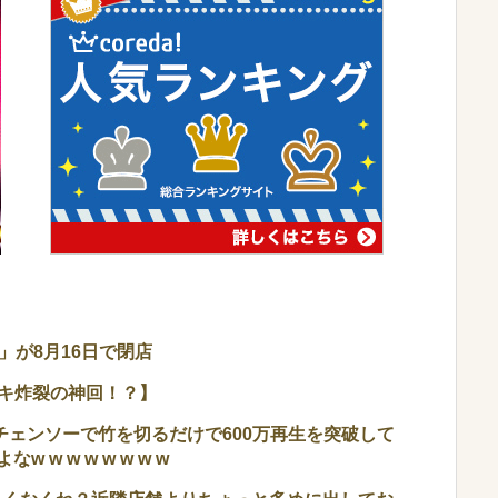
が8月16日で閉店
ヒキ炸裂の神回！？】
、チェンソーで竹を切るだけで600万再生を突破して
w w w w w w w