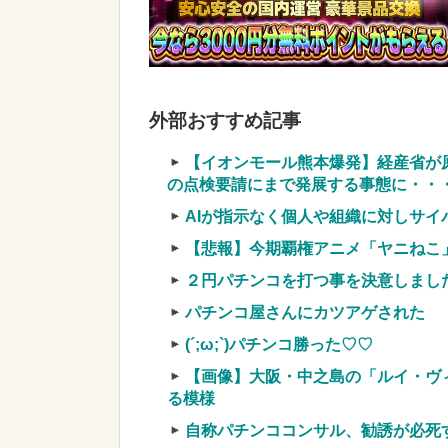
結果w w w w w w w w
NEW!
実質確率という罠
車上のテントでキャンプ 民泊施設が
【競馬・難解】6/30(水)第44回帝王賞(
外部おすすめ記事
名機が生まれなかった悲しい枠
【イオンモール熊本爆発】経産省が
の点検要請にまで発展する事態に・・
AIが指示なく個人や組織に対しサ
【悲報】今期覇権アニメ「ヤニねこ
Powered by livedoor 相互RSS
２円パチンコを打つ事を決意しまし
パチンコ屋さんにカツアゲされた
(´;ω;`)パチンコ勝った♡♡
【画像】大阪・中之島の「ルイ・ヴ
る模様
自称パチンココンサル、勧誘が必死