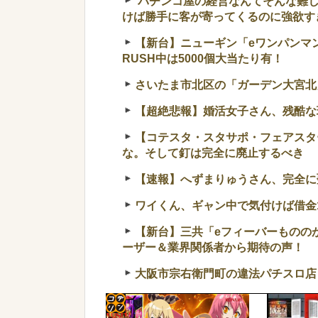
パチンコ屋の経営なんてそんな難し
けば勝手に客が寄ってくるのに強欲す
【新台】ニューギン「eワンパンマン
RUSH中は5000個大当たり有！
さいたま市北区の「ガーデン大宮北」
【超絶悲報】婚活女子さん、残酷な
【コテスタ・スタサポ・フェアスタ
な。そして釘は完全に廃止するべき
【速報】へずまりゅうさん、完全に聖人の
ワイくん、ギャン中で気付けば借金1
【新台】三共「eフィーバーものの
ーザー＆業界関係者から期待の声！
大阪市宗右衛門町の違法パチスロ店