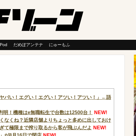
 Pod
だめぽアンテナ
にゅーもふ
ヤバい！エグい！エグい！アツい！アツい！」←語
判明！機種はe無職転生で台数は12500台！
NEW!
くなくね？近隣店舗よりちょっと多めに出しておけ
ぎて極限まで搾り取るから客が飛ぶんだよ
NEW!
」が8月16日で閉店
NEW!