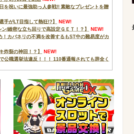
生日を祝いに最強助っ人参戦!! 素敵なプレゼントを贈
選手がLT目指して熱狂!?】
NEW!
屋シン/緻密な立ち回りで高設定ＧＥＴ！？】
NEW!
め！カバネリの不満を改善するもST中の難易度がカ
ヒキ炸裂の神回！？】
NEW!
で公職選挙法違反！！！ 110番通報されても辞全く
まった原因が判明 → ………
NEW!
艦があったら
NEW!
エリア利用有料化すればサボらず走るし流問題解決
、チェンソーで竹を切るだけで600万再生を突破してし
w w w w w w w
NEW!
現実に気付いてしまった結果…
NEW!
顔へ←これw w w w w w w w
NEW!
3つ持ってきました」警察「！？」自衛隊「！？」→