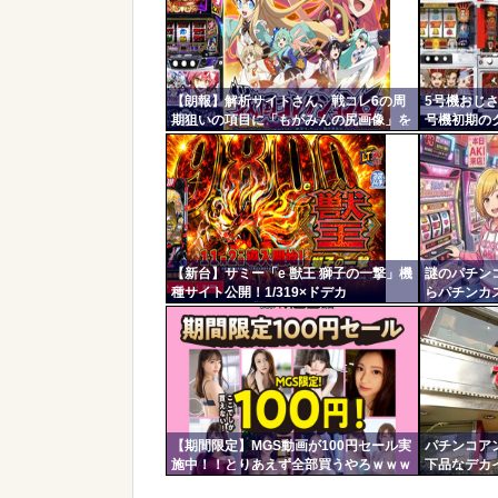
コテ
リン
- 固
【朗報】解析サイトさん、戦コレ6の周
5号機おじ
定リ
期狙いの項目に「もがみんの尻画像」を
号機初期の
ンク
採用
理」
自動
更新
ツー
ル
【新台】サミー「e 獣王 獅子の一撃」機
謎のパチン
種サイト公開！1/319×ドデカ
らパチンカ
STRAIGHT、右の1/2で平均9,800個のサ
「フォロー
バチャンに突入
これで何回
られてます
【期間限定】MGS動画が100円セール実
パチンコア
施中！！とりあえず全部買うやろｗｗｗ
下品なデカ
ｗｗ
しい」