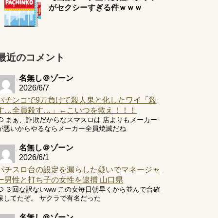
がセクシーすぎる件ｗｗｗ
最近のコメント
名無し＠ゾーン
2026/6/7
パチンコで9万負けて殺人鬼と化したワイ「殺
す…全員殺す…」←こいつを救え！！！
まぁ、詐欺だからなスマスロは 店よりもメーカー
が悪いからやるならメーカー全員焼滅だね
名無し＠ゾーン
2026/6/1
パチスロ台の設定を漏らした疑いでマネージャ
ー男性と打ち子の女性を逮捕 山口県
３回な訳ないww この女毎日朝早くから並んで台確
保してたぞ。 サクラで有名だった
名無し＠ゾーン