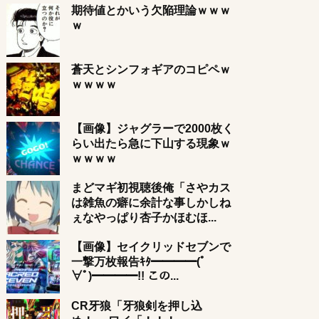
期待値とかいう欠陥理論ｗｗｗ
ｗ
蒼天とシンフォギアのコピペｗ
ｗｗｗｗ
【画像】ジャグラーで2000枚く
らい出たら急に下山する現象ｗ
ｗｗｗｗ
まどマギ初視聴後俺「さやカス
は雑魚の癖に余計な事しかしね
ぇなやっぱり杏子かほむほ...
【画像】セイクリッドセブンで
一撃万枚報告ｷﾀ━━━━(ﾟ
∀ﾟ)━━━━!! この...
CR牙狼「牙狼剣を押し込