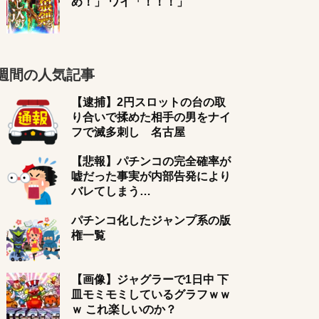
め！」 ワイ「！！！」
週間の人気記事
【逮捕】2円スロットの台の取
り合いで揉めた相手の男をナイ
フで滅多刺し 名古屋
【悲報】パチンコの完全確率が
嘘だった事実が内部告発により
バレてしまう…
パチンコ化したジャンプ系の版
権一覧
【画像】ジャグラーで1日中 下
皿モミモミしているグラフｗｗ
ｗ これ楽しいのか？