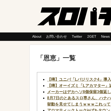
About
お問い合わせ
Twitter
2GET
News
「
恩恵
」
一覧
【噂】ユニバ「Lバジリスク4」導入
【噂】オーイズミ「Lアカマター」
メーカーはデカヘソ8個保留3個返
8月7日のとあるスロ専さん、ハナハ
挙動を見せてしまうｗｗｗこれって
アロマティックトークinぱちタウン