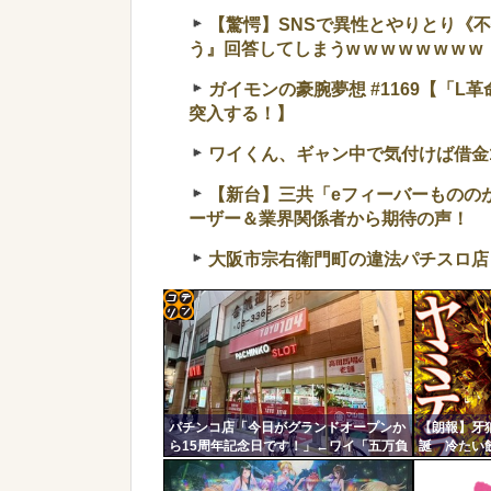
【驚愕】SNSで異性とやりとり《
う』回答してしまうw w w w w w w w
ガイモンの豪腕夢想 #1169【「
突入する！】
ワイくん、ギャン中で気付けば借金1
【新台】三共「eフィーバーものの
ーザー＆業界関係者から期待の声！
大阪市宗右衛門町の違法パチスロ店
コテ
リン
- 固
パチンコ店「今日がグランドオープンか
【朗報】牙
定リ
ら15周年記念日です！」←ワイ「五万負
誕 冷たい
ンク
けてます」
上がる
自動