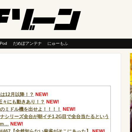
 Pod
だめぽアンテナ
にゅーもふ
は12月以降！？
NEW!
近々にも動きあり！？
NEW!
しのミドル機を出せよ！！！！
NEW!
ナシリーズ全台が朝イチ1,2G目で全台当たるという
ｍ…
NEW!
 #467【全然知らない麻雀がそこにあった】
NEW!