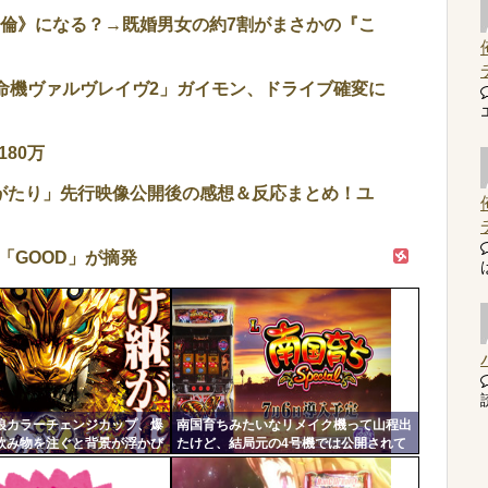
不倫》になる？→既婚男女の約7割がまさかの『こ
L革命機ヴァルヴレイヴ2」ガイモン、ドライブ確変に
80万
がたり」先行映像公開後の感想＆反応まとめ！ユ
「GOOD」が摘発
読
狼カラーチェンジカップ、爆
南国育ちみたいなリメイク機って山程出
飲み物を注ぐと背景が浮かび
たけど、結局元の4号機では公開されて
いた部分を公開しないから客が疑心暗鬼
になって打たないんだよな