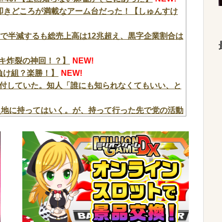
叩きどころが満載なアーム台だった！【しゅんすけ
間で半減するも総売上高は12兆超え、黒字企業割合は
ヒキ炸裂の神回！？】
NEW!
？負け組？楽勝！】
NEW!
付していた。知人「誰にも知られなくてもいい、と
災地に持ってはいく。が、持って行った先で党の活動
ではありません」
NEW!
身"を押し付け"使用不能"にした疑い 66歳男を
EW!
、高市早苗と小泉進次郎にガチギレ 痛烈な風刺漫
ちゃんと納税してくれないとこうなっちゃうけどど
w
NEW!
バウムクーヘン売ったりTikTokライブしててムカ
ってさ…
NEW!