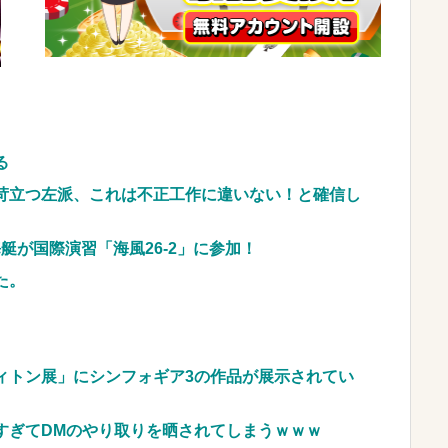
600円）、流石にアレすぎて賛否両論の大炎上をし
不倫》になる？→既婚男女の約7割がまさかの『こ
w
NEW!
車のレンタル 五所川原 青森
る
JpnI) Part6 みんなの予想
苛立つ左派、これは不正工作に違いない！と確信し
艇が国際演習「海風26-2」に参加！
た。
ィトン展」にシンフォギア3の作品が展示されてい
すぎてDMのやり取りを晒されてしまうｗｗｗ