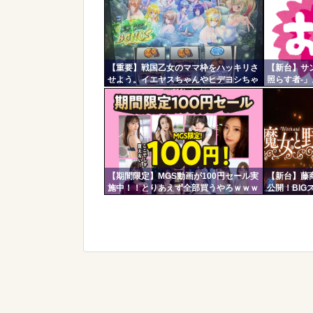
更新
ツー
ル
【重要】戦国乙女のママ枠をハッキリさ
【新台】サ
せよう。イエヤスちゃんやヒデヨシちゃ
照らす者-
んはママなのか。ノブ様はママではない
9.1枚のA
のかを
RUSHは継
【期間限定】MGS動画が100円セール実
【新台】藤
施中！！とりあえず全部買うやろｗｗｗ
公開！BI
ｗｗ
界初のW上