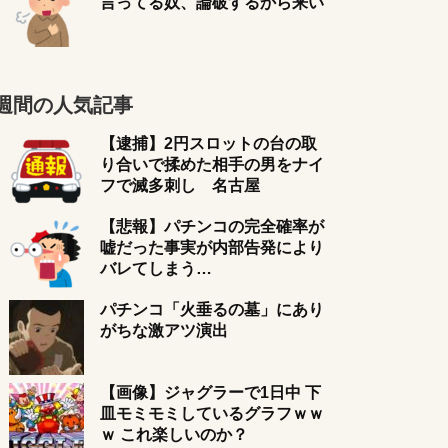
言ってる奴、論破するから来い
週間の人気記事
【逮捕】2円スロットの台の取
り合いで揉めた相手の男をナイ
フで滅多刺し 名古屋
【悲報】パチンコの完全確率が
嘘だった事実が内部告発により
バレてしまう…
パチンコ「火垂るの墓」にあり
がちな激アツ演出
【画像】ジャグラーで1日中 下
皿モミモミしているグラフｗｗ
ｗ これ楽しいのか？