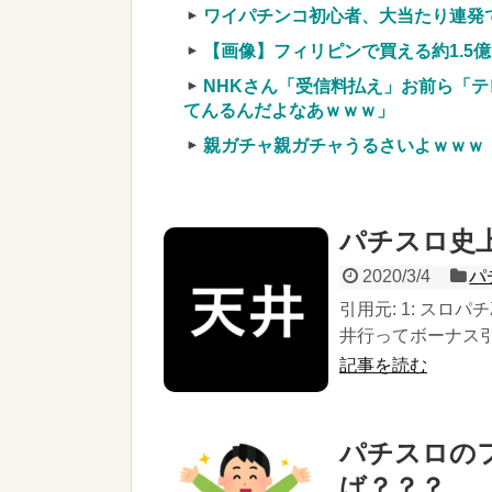
ワイパチンコ初心者、大当たり連発
【画像】フィリピンで買える約1.5
NHKさん「受信料払え」お前ら「テ
てんるんだよなあｗｗｗ」
親ガチャ親ガチャうるさいよｗｗｗ
パチスロ史
2020/3/4
パ
引用元: 1: スロパチℤ
井行ってボーナス引.
記事を読む
パチスロの
ば？？？