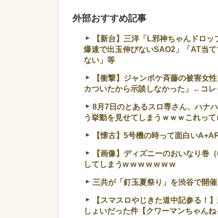
外部おすすめ記事
【新台】三洋「L邪神ちゃんドロッ
爆速で出玉伸びないSAO2」「AT当てて
ない」等
【衝撃】ジャンポケ斉藤の被害女性「
カついたから示談しなかった」←コレ
8月7日のとあるスロ専さん、ハナハ
う挙動を見せてしまうｗｗｗこれって
【懐古】5号機の時って面白いA+A
【画像】ディズニーのおいなり巻（
してしまうw w w w w w w
三共が「釘玉夏祭り」を渋谷で開催！
【スマスロやじきた道中記参る！】
しょいだった件【クワーマンちゃんね