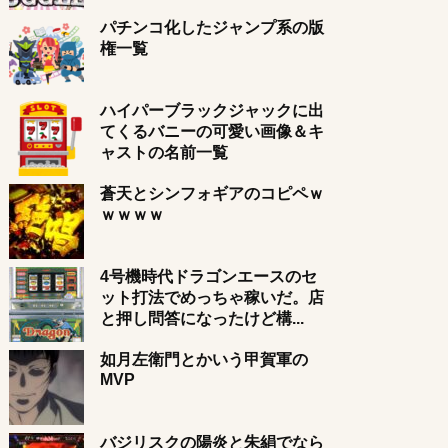
パチンコ化したジャンプ系の版
権一覧
ハイパーブラックジャックに出
てくるバニーの可愛い画像＆キ
ャストの名前一覧
蒼天とシンフォギアのコピペｗ
ｗｗｗｗ
4号機時代ドラゴンエースのセ
ット打法でめっちゃ稼いだ。店
と押し問答になったけど構...
如月左衛門とかいう甲賀軍の
MVP
バジリスクの陽炎と朱絹でなら