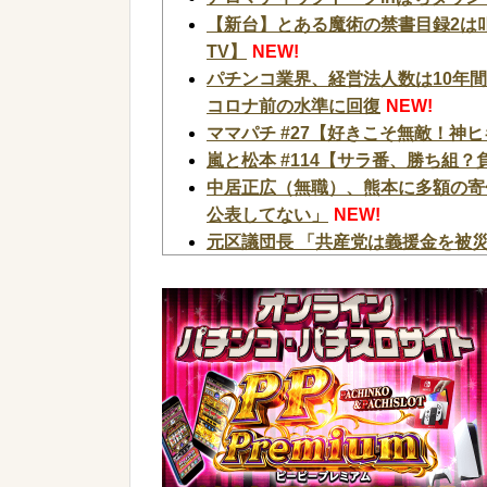
【新台】とある魔術の禁書目録2は
TV】
NEW!
パチンコ業界、経営法人数は10年
コロナ前の水準に回復
NEW!
ママパチ #27【好きこそ無敵！神
嵐と松本 #114【サラ番、勝ち組
中居正広（無職）、熊本に多額の寄
公表してない」
NEW!
元区議団長 「共産党は義援金を被
のために使う」 日本共産党「事実
【 つ 】面識ある女性の水筒に"下半
「器物損壊」容疑で逮捕 札幌市
N
【画像】日本を代表する大物漫画家
画を投稿
NEW!
【怒報】国税庁「あのさぁ！君らが
うする？！」←これw w w w w w w 
【衝撃】ジャンポケ斉藤の被害女性「
ついたから示談しなかった」←コレ