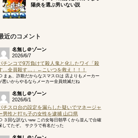
陽炎を選ぶ男いない説
最近のコメント
名無し＠ゾーン
2026/6/7
パチンコで9万負けて殺人鬼と化したワイ「殺
す…全員殺す…」←こいつを救え！！！
まぁ、詐欺だからなスマスロは 店よりもメーカー
が悪いからやるならメーカー全員焼滅だね
名無し＠ゾーン
2026/6/1
パチスロ台の設定を漏らした疑いでマネージャ
ー男性と打ち子の女性を逮捕 山口県
３回な訳ないww この女毎日朝早くから並んで台確
保してたぞ。 サクラで有名だった
名無し＠ゾーン