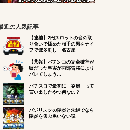
最近の人気記事
【逮捕】2円スロットの台の取
り合いで揉めた相手の男をナイ
フで滅多刺し 名古屋
【悲報】パチンコの完全確率が
嘘だった事実が内部告発により
バレてしまう…
パチスロで最初に「発展」って
言い出したやつ何なの？
バジリスクの陽炎と朱絹でなら
陽炎を選ぶ男いない説