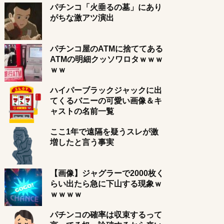
パチンコ「火垂るの墓」にあり
がちな激アツ演出
パチンコ屋のATMに捨ててある
ATMの明細クッソワロタｗｗｗ
ｗｗ
ハイパーブラックジャックに出
てくるバニーの可愛い画像＆キ
ャストの名前一覧
ここ1年で遠隔を疑うスレが激
増したと言う事実
【画像】ジャグラーで2000枚く
らい出たら急に下山する現象ｗ
ｗｗｗｗ
パチンコの確率は収束するって