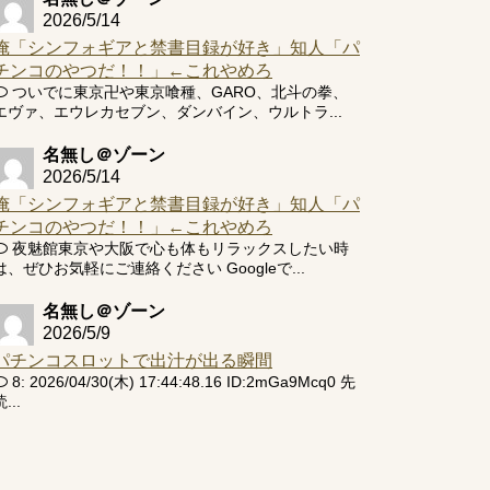
2026/5/14
俺「シンフォギアと禁書目録が好き」知人「パ
チンコのやつだ！！」←これやめろ
ついでに東京卍や東京喰種、GARO、北斗の拳、
エヴァ、エウレカセブン、ダンバイン、ウルトラ...
名無し＠ゾーン
2026/5/14
俺「シンフォギアと禁書目録が好き」知人「パ
チンコのやつだ！！」←これやめろ
夜魅館東京や大阪で心も体もリラックスしたい時
は、ぜひお気軽にご連絡ください Googleで...
名無し＠ゾーン
2026/5/9
パチンコスロットで出汁が出る瞬間
8: 2026/04/30(木) 17:44:48.16 ID:2mGa9Mcq0 先
...