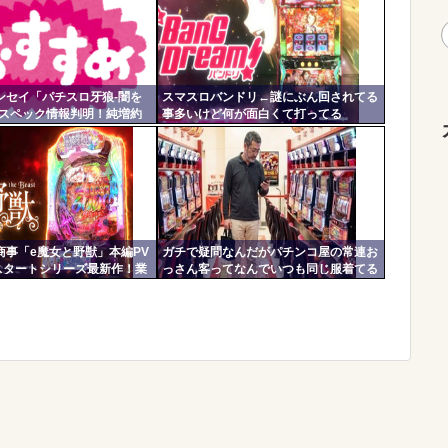
ンセイ「パチスロ牙狼-闇を
スマスロバンドリ←謎にぶん回されてる
」スペック情報判明！純増約
事多いけど何が面白くて打ってる
T機、疑似ボ突破型、究極魔戒
の？？？
続率82.6%のバトルタイプAT
商事「e魔女と野獣」本編PV
ガチで疑問なんだがパチンコ屋の常連お
Gスタートシリーズ最新作！業
っさん客ってなんでいつも同じ服着てる
乗せループ搭載！！！
の？