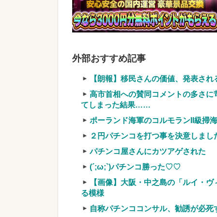
【画像】ディズニーのおいなり巻（
てしまうw w w w w w w
NEW!
【驚愕】SNSで異性とやりとり《
う』回答してしまうw w w w w w w 
外部おすすめ記事
実質確率という罠
車上のテントでキャンプ 民泊施設が
【朗報】移民さんの価値、発表され
【競馬・難解】6/30(水)第44回帝王賞(
高市首相への賛同コメントの多さに
名機が生まれなかった悲しい枠
てしまった結果……
ポーランド海軍のコルモランII級掃海
２円パチンコを打つ事を決意しまし
パチンコ屋さんにカツアゲされた
Powered by livedoor 相互RSS
(´;ω;`)パチンコ勝った♡♡
【画像】大阪・中之島の「ルイ・ヴ
る模様
自称パチンココンサル、勧誘が必死