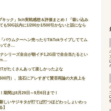
プキック」5ch実戦感想＆評価まとめ！「吸い込み
も50G以内に1/200か1/500引かないと話になら
バウムクーヘン売ったりTikTokライブしててム
ってさ…
ナシリーズ全台が朝イチ1,2G目で全台当たるとい
ｍ…
RTがたくさんあって楽しかったよな
600円）、流石にアレすぎて賛否両論の大炎上を
期間は8月29日～9月6日まで！
新しいヤジキタが打てば打つほどわっしょいわっ
る】