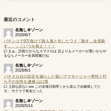
【実戦報告】e黄門ちゃま寿限無 初日の評判まとめ！コン
プ報告あり！弱予告...
アズールレーン スロット評価はコイン持ちの悪い疑似ボ天
最近のコメント
井の軽い絆？
名無し＠ゾーン
2026/6/7
パチンコで9万負けて殺人鬼と化したワイ「殺す…全員殺
す…」←こいつを救え！！！
Powered by livedoor 相互RSS
まぁ、詐欺だからなスマスロは 店よりもメーカーが悪いからや
るならメーカー全員焼滅だね
名無し＠ゾーン
2026/6/1
パチスロ台の設定を漏らした疑いでマネージャー男性と打
ち子の女性を逮捕 山口県
３回な訳ないww この女毎日朝早くから並んで台確保してた
ぞ。 サクラで有名だった
名無し＠ゾーン
2026/5/14