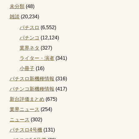
未分類
(48)
雑談
(20,234)
パチスロ
(6,552)
パチンコ
(12,124)
業界ネタ
(327)
ライター・演者
(341)
小冊子
(16)
パチスロ新機種情報
(316)
パチンコ新機種情報
(417)
新台評価まとめ
(675)
業界ニュース
(254)
ニュース
(302)
パチスロ4号機
(131)