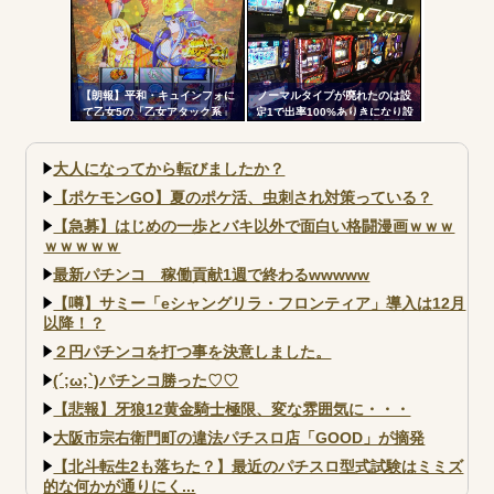
飲料水の無料配布を開始
【朗報】平和・キュインフォに
ノーマルタイプが廃れたのは設
て乙女5の「乙女アタック系」
定1で出率100%ありきになり設
「繚乱の刻系」の連続演出信頼
定1放置がデフォになったから
度が公開される！みんなの体感
と比べてどうよ？
大人になってから転びましたか？
【ポケモンGO】夏のポケ活、虫刺され対策っている？
【急募】はじめの一歩とバキ以外で面白い格闘漫画ｗｗｗ
ｗｗｗｗｗ
最新パチンコ 稼働貢献1週で終わるwwwww
【噂】サミー「eシャングリラ・フロンティア」導入は12月
以降！？
２円パチンコを打つ事を決意しました。
(´;ω;`)パチンコ勝った♡♡
【悲報】牙狼12黄金騎士極限、変な雰囲気に・・・
大阪市宗右衛門町の違法パチスロ店「GOOD」が摘発
【北斗転生2も落ちた？】最近のパチスロ型式試験はミミズ
的な何かが通りにく...