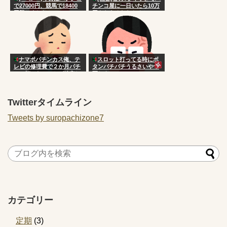
で27000円、競馬で18400
チンコ屋に一日いたら10万
円勝ちました
円もらえるならやるか？
ナマポパチンカス俺、テ
スロット打ってる時にボ
レビの修理費で２か月パチ
タンバチバチうるさいやつ
ンコ打てないことが確定し
死ねよ
てしまう
Twitterタイムライン
Tweets by suropachizone7
カテゴリー
定期
(3)