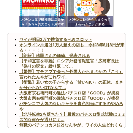
Powered by livedoor 相互RSS
ンク
自動
更新
パチンコ屋で帰り際に店員か
パチンコ1パチうちまくって
ら「あちらのスロットおすす
わかったことがある
ツー
めですよ」って声かけられた
んだが
ル
ワイが明日3万で勝負するべきスロット
オンライン抽選は1万人超えの店も…令和8年8月8日が来
る・・・！！
【朗報】移民さんの価値、発表される
【平和宣言を非難】ロシア外務省報道官「広島市長は
『偽りの呪文』繰り返して...
【驚愕】マチアプで会った外国人からまさかの『こう』
言われたんやがこれワイ...
【衝撃】若い女の子からする「甘い匂い」の正体、まさ
か分からないDTなんて...
大阪市宗右衛門町の違法パチスロ店「GOOD」が摘発
大阪市宗右衛門町の違法パチスロ店「GOOD」が摘発
パチンコで人気のないキャラを青色担当にするのやめろ
や
【北斗転生2も落ちた？】最近のパチスロ型式試験はミミ
ズ的な何かが通りにく...
無職のパチンコカス(22)なんやが、ワイの人生どれくら
いヤバいか教えて？...