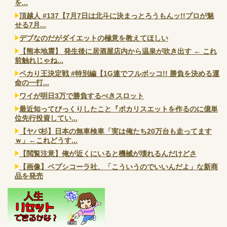
を...
頂越人 #137【7月7日は北斗に決まっとろうもんッ!!プロが魅
せる7月...
デブなのだがダイエットの極意を教えてほしい
【熊本地震】 発生後に居酒屋店内から温泉が吹き出す ← これ
前触れじゃね...
ペカり王決定戦 #特別編【1G連でフルボッコ!! 勝負を決める運
命の一打...
ワイが明日3万で勝負するべきスロット
最近知ってびっくりしたこと『ポカリスエットを作るのに億単
位先行投資してい...
【ヤバ杉】日本の無車検車「実は俺たち20万台も走ってます
ｗ」←これどうす...
【閲覧注意】俺が近くにいると機械が壊れるんだけどさ
【画像】ペプシコーラ社、「こういうのでいいんだよ」な新商
品を発売