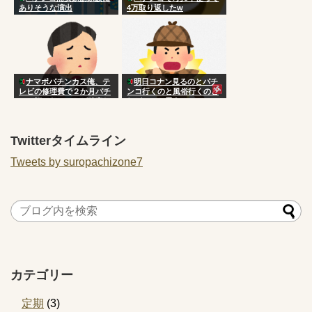
ありそうな演出
4万取り返したw
ナマポパチンカス俺、テ
明日コナン見るのとパチ
レビの修理費で２か月パチ
ンコ行くのと風俗行くのど
ンコ打てないことが確定し
れがいいと思う？
てしまう
Twitterタイムライン
Tweets by suropachizone7
カテゴリー
定期
(3)