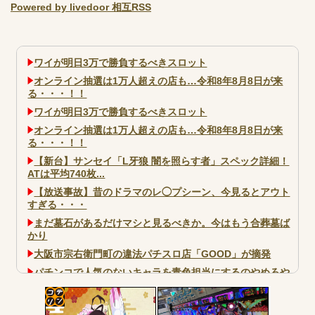
Powered by livedoor 相互RSS
ワイが明日3万で勝負するべきスロット
オンライン抽選は1万人超えの店も…令和8年8月8日が来
る・・・！！
ワイが明日3万で勝負するべきスロット
オンライン抽選は1万人超えの店も…令和8年8月8日が来
る・・・！！
【新台】サンセイ「L牙狼 闇を照らす者」スペック詳細！
ATは平均740枚...
【放送事故】昔のドラマのレ◯プシーン、今見るとアウト
すぎる・・・
まだ墓石があるだけマシと見るべきか。今はもう合葬墓ば
かり
大阪市宗右衛門町の違法パチスロ店「GOOD」が摘発
パチンコで人気のないキャラを青色担当にするのやめろや
ワイ、パチンコ屋店員の目の前で会員カードを握り潰し
「今までありがとう」と...