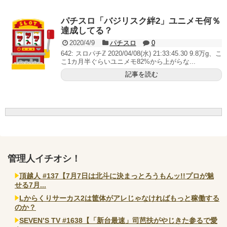
AngelBeats!とかいうクソアニメの思い出ｗｗｗ
パチスロ「バジリスク絆2」ユニメモ何％
達成してる？
2020/4/9
パチスロ
0
642: スロパチℤ 2020/04/08(水) 21:33:45.30 9.8万g、こ
Powered by livedoor 相互RSS
こ1カ月半ぐらいユニメモ82%から上がらな...
記事を読む
管理人イチオシ！
頂越人 #137【7月7日は北斗に決まっとろうもんッ!!プロが魅
せる7月...
Lからくりサーカス2は筐体がアレじゃなければもっと稼働する
のか？
SEVEN’S TV #1638【「新台最速」司芭扶がやじきた参るで愛