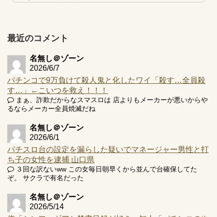
【実戦報告】e黄門ちゃま寿限無 初日の評判まとめ！コン
プ報告あり！弱予告...
アズールレーン スロット評価はコイン持ちの悪い疑似ボ天
最近のコメント
井の軽い絆？
名無し＠ゾーン
2026/6/7
パチンコで9万負けて殺人鬼と化したワイ「殺す…全員殺
す…」←こいつを救え！！！
Powered by livedoor 相互RSS
まぁ、詐欺だからなスマスロは 店よりもメーカーが悪いからや
るならメーカー全員焼滅だね
名無し＠ゾーン
2026/6/1
パチスロ台の設定を漏らした疑いでマネージャー男性と打
ち子の女性を逮捕 山口県
３回な訳ないww この女毎日朝早くから並んで台確保してた
ぞ。 サクラで有名だった
名無し＠ゾーン
2026/5/14