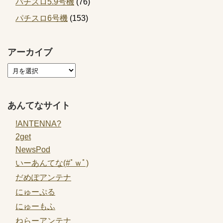
パチスロ5.9号機
(76)
パチスロ6号機
(153)
アーカイブ
あんてなサイト
!ANTENNA?
2get
NewsPod
いーあんてな(#ﾟｗﾟ)
だめぽアンテナ
にゅーぷる
にゅーもふ
ねらーアンテナ