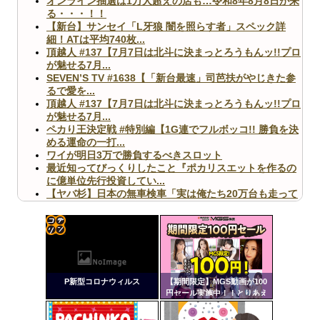
オンライン抽選は1万人超えの店も…令和8年8月8日が来
る・・・！！
【新台】サンセイ「L牙狼 闇を照らす者」スペック詳
細！ATは平均740枚...
頂越人 #137【7月7日は北斗に決まっとろうもんッ!!プロ
が魅せる7月...
SEVEN’S TV #1638【「新台最速」司芭扶がやじきた参
るで愛を...
頂越人 #137【7月7日は北斗に決まっとろうもんッ!!プロ
が魅せる7月...
ペカり王決定戦 #特別編【1G連でフルボッコ!! 勝負を決
める運命の一打...
ワイが明日3万で勝負するべきスロット
最近知ってびっくりしたこと『ポカリスエットを作るの
に億単位先行投資してい...
【ヤバ杉】日本の無車検車「実は俺たち20万台も走って
ますｗ」←これどうす...
【閲覧注意】俺が近くにいると機械が壊れるんだけどさ
【画像】ペプシコーラ社、「こういうのでいいんだよ」
な新商品を発売
コテ
リン
P新型コロナウィルス
【期間限定】MGS動画が100
- 固
円セール実施中！！とりあえ
ず全部買うやろｗｗｗｗｗ
定リ