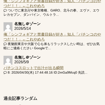
俺「シンフォギアと禁書目録が好き」知人「パチンコのや
つだ！！」←これやめろ
ついでに東京卍や東京喰種、GARO、北斗の拳、エヴァ、エウ
レカセブン、ダンバイン、ウルトラ...
名無し＠ゾーン
2026/5/14
俺「シンフォギアと禁書目録が好き」知人「パチンコのや
つだ！！」←これやめろ
夜魅館東京や大阪で心も体もリラックスしたい時は、ぜひお気
軽にご連絡ください Googleで...
名無し＠ゾーン
2026/5/9
パチンコスロットで出汁が出る瞬間
8: 2026/04/30(木) 17:44:48.16 ID:2mGa9Mcq0 先読...
過去記事ランダム