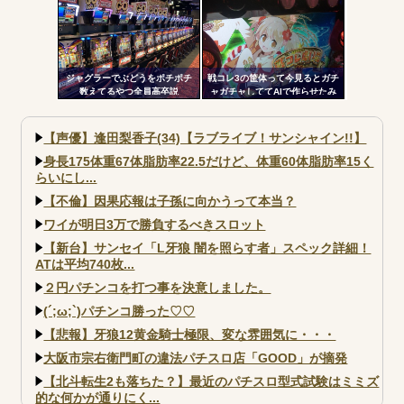
ルいレベル」「バレットサーク
円も払っている模様
ルは唯一無二」
ジャグラーでぶどうをポチポチ
戦コレ3の筐体って今見るとガチ
数えてるやつ全員高卒説
ャガチャしててAIで作らせたみ
たいだよな
【声優】逢田梨香子(34)【ラブライブ！サンシャイン!!】
身長175体重67体脂肪率22.5だけど、体重60体脂肪率15く
らいにし...
【不倫】因果応報は子孫に向かうって本当？
ワイが明日3万で勝負するべきスロット
【新台】サンセイ「L牙狼 闇を照らす者」スペック詳細！
ATは平均740枚...
２円パチンコを打つ事を決意しました。
(´;ω;`)パチンコ勝った♡♡
【悲報】牙狼12黄金騎士極限、変な雰囲気に・・・
大阪市宗右衛門町の違法パチスロ店「GOOD」が摘発
【北斗転生2も落ちた？】最近のパチスロ型式試験はミミズ
的な何かが通りにく...