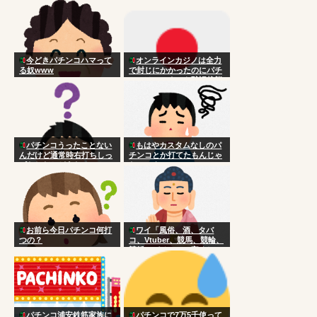
今どきパチンコハマって
オンラインカジノは全力
る奴www
で封じにかかったのにパチ
ンコはいつまでも黙認状態
なのはなんで？
パチンコうったことない
もはやカスタムなしのパ
んだけど通常時右打ちしっ
チンコとか打てたもんじゃ
ぱなしだとどうなるの？
ないのよ
お前ら今日パチンコ何打
ワイ「風俗、酒、タバ
つの？
コ、Vtuber、競馬、競輪、
競艇、パチンコ、宝くじ一
切やりません興味ありませ
ん」
パチンコ浦安鉄筋家族に
パチンコで7万5千使って