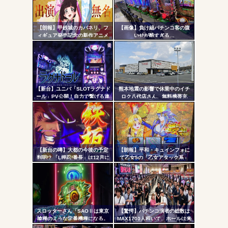
コテ
無職のパチンコカス(22)なんやが、ワイの人生どれくらい
ヤバいか教えて？...
リン
AngelBeats!とかいうクソアニメの思い出ｗｗｗ
【朗報】甲鉄城のカバネリ、フ
【画像】負け組パチンコ客の腹
- 固
ィギュア発売記念の新作アニメ
いせが酷すぎる…
が公開される！無名ちゃんでっ
定リ
っっっっっっっっかｗｗｗ
ンク
自動
Powered by livedoor 相互RSS
更新
【新台】ユニバ「SLOTラグナド
熊本地震の影響で休業中のイチ
ール」PV公開！自力で繋げる連
ロク八代店さん、無料携帯充
ツー
鎖の爽怪感！！！
電・24時間の仮設トイレ解放・
飲料水の無料配布を開始
ル
【新台の噂】大都の今後の予定
【朗報】平和・キュインフォに
判明!? 「L押忍!番長」は12月に
て乙女5の「乙女アタック系」
登場か
「繚乱の刻系」の連続演出信頼
度が公開される！みんなの体感
と比べてどうよ？
スロッターさん「SAOⅡは東京
【驚愕】パチンコ演者の総数は
喰種のような定番機種になる。
MAX1700人程いて、ホールは来
ネガティブ要素が無さすぎてズ
店イベントなどに年間で約280億