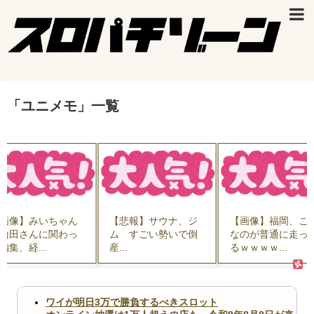
「
ユニメモ
」
一覧
画像】みいちゃん
【悲報】サウナ、ジ
【画像】福岡、こ
山田さんに関わっ
ム すごい勢いで倒
なのが普通に走っ
編集、経...
産...
るｗｗｗｗ...
ワイが明日3万で勝負するべきスロット