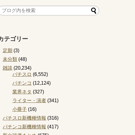
カテゴリー
定期
(3)
未分類
(48)
雑談
(20,234)
パチスロ
(6,552)
パチンコ
(12,124)
業界ネタ
(327)
ライター・演者
(341)
小冊子
(16)
パチスロ新機種情報
(316)
パチンコ新機種情報
(417)