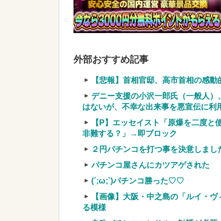
【画像】愛知の半グレ、怖すぎる→
【画像】令和最新版の剛力彩芽、ワイらに
w w w w w
NEW!
実質確率という罠
外部おすすめ記事
車上のテントでキャンプ 民泊施設が
【競馬・難解】6/30(水)第44回帝王賞(
【悲報】首相官邸、高市首相の感動
名機が生まれなかった悲しい枠
デニー支援の小沢一郎氏（一般人）
はないが、不幸な出来事を悪宣伝に利
【P】エッセイスト「原爆を二度と
非難する？」→即ブロック
Powered by livedoor 相互RSS
２円パチンコを打つ事を決意しまし
パチンコ屋さんにカツアゲされた
(´;ω;`)パチンコ勝った♡♡
【画像】大阪・中之島の「ルイ・ヴ
る模様