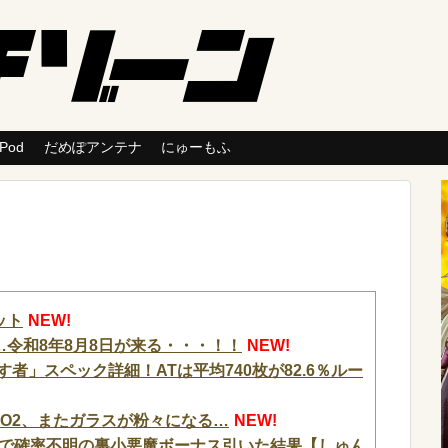
 Pod
だめぽアンテナ
にゅーもふ
ット
NEW!
令和8年8月8日が来る・・・！！
NEW!
者」スペック詳細！ATは平均740枚が82.6％ルー
AO2、またガラスが粉々になる…
NEW!
で確率不明の裏小悪魔ボーナス引いた結果【しゅん