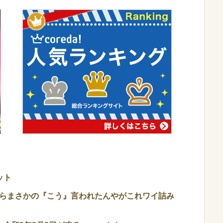
ット
らまさかの『こう』言われたんやがこれワイ詰み