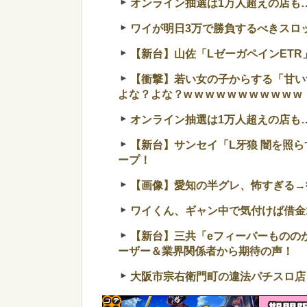
オンライン抽選は1万人超えの店も…
ワイが明日3万で勝負するべきスロ
【新台】山佐「LゼーガペインET
【衝撃】若い女の子からする「甘い
よな？よな？w w w w w w w w w w w
オンライン抽選は1万人超えの店も…
【新台】サンセイ「L牙狼 闇を照らす
ープ！
【画像】愛知の半グレ、怖すぎる→
ワイくん、ギャン中で気付けば借金1
【新台】三共「eフィーバーものの
ーザー＆業界関係者から期待の声！
大阪市宗右衛門町の違法パチスロ店