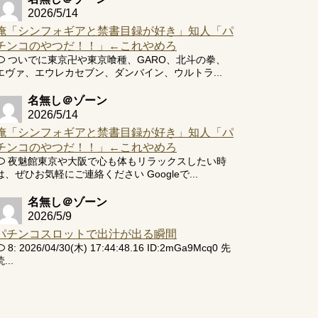
2026/5/14
俺「シンフォギアと禁書目録が好き」知人「パ
チンコのやつだ！！」←これやめろ
ついでに東京卍や東京喰種、GARO、北斗の拳、
エヴァ、エウレカセブン、ダンバイン、ウルトラ...
名無し＠ゾーン
2026/5/14
俺「シンフォギアと禁書目録が好き」知人「パ
チンコのやつだ！！」←これやめろ
夜魅館東京や大阪で心も体もリラックスしたい時
は、ぜひお気軽にご連絡ください Googleで...
名無し＠ゾーン
2026/5/9
パチンコスロットで出汁が出る瞬間
8: 2026/04/30(木) 17:44:48.16 ID:2mGa9Mcq0 先
...