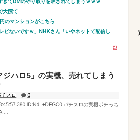
すぎてDMのやり取りを晒されてしまうｗｗｗ
で大慌て
億円のマンションがこちら
レビないですｗ」NHKさん「いやネットで配信し
マジハロ5」の実機、売れてしまう
ｗ
パチスロ
0
月) 23:45:57.380 ID:NdL+DFGC0 パチスロの実機ポチっち
...