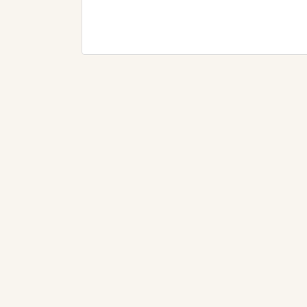
界初のW上乗せループ搭載！！！
達から落胆