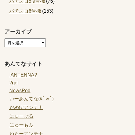
パチスロ5.9号機
(76)
パチスロ6号機
(153)
アーカイブ
あんてなサイト
!ANTENNA?
2get
NewsPod
いーあんてな(#ﾟｗﾟ)
だめぽアンテナ
にゅーぷる
にゅーもふ
ねらーアンテナ