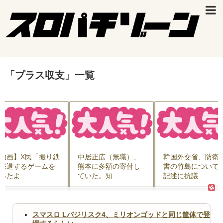
「
プラス収支
」
一覧
動画】X民「撮り鉄
中居正広（無職）、
韓国外交省、防衛
撃退するゲームを
熊本に多額の寄付し
書の竹島について
ったよ...
ていた。知...
記述に抗議...
スマスロ Lバジリスク4、ミリオンゴッドと同じ筐体で登