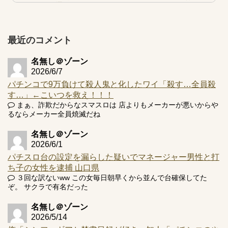
的な何かが通りにく...
【実戦報告】e黄門ちゃま寿限無 初日の評判まとめ！コン
プ報告あり！弱予告...
最近のコメント
アズールレーン スロット評価はコイン持ちの悪い疑似ボ天
井の軽い絆？
名無し＠ゾーン
2026/6/7
パチンコで9万負けて殺人鬼と化したワイ「殺す…全員殺
す…」←こいつを救え！！！
まぁ、詐欺だからなスマスロは 店よりもメーカーが悪いからや
Powered by livedoor 相互RSS
るならメーカー全員焼滅だね
名無し＠ゾーン
2026/6/1
パチスロ台の設定を漏らした疑いでマネージャー男性と打
ち子の女性を逮捕 山口県
３回な訳ないww この女毎日朝早くから並んで台確保してた
ぞ。 サクラで有名だった
名無し＠ゾーン
2026/5/14