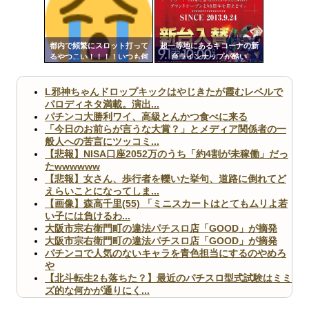
ンク
Powered by livedoor 相互RSS
自動
更新
都内で頻繁にスロット打って
超一等地にあるキコーナの新
るやつこい！！！！いつも何
台ラインナップが酷い
ツー
打ってる！！！
ル
L邪神ちゃんドロップキックはやじきたが霞むレベルで
パロディネタ満載。演出...
パチンコ大勝利ワイ、高級とんかつ食べに来る
「今日のお前らが言うな大賞？」とメディア関係者の一
般人への苦言にツッコミ...
【悲報】NISA口座2052万のうち「約4割が未稼働」だっ
たwwwwww
【悲報】女さん、歩行者を轢いた挙句、道路に倒れてど
えらいことになってしま...
【画像】森高千里(55) 「ミニスカートはとてもムリよ若
い子には負けるわ...
大阪市宗右衛門町の違法パチスロ店「GOOD」が摘発
大阪市宗右衛門町の違法パチスロ店「GOOD」が摘発
パチンコで人気のないキャラを青色担当にするのやめろ
や
【北斗転生2も落ちた？】最近のパチスロ型式試験はミミ
ズ的な何かが通りにく...
無職のパチンコカス(22)なんやが、ワイの人生どれくら