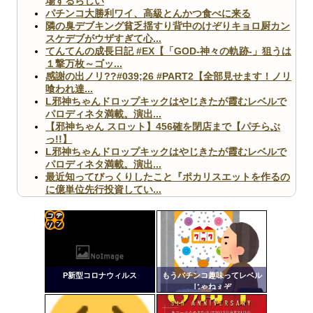
場するらしい
パチンコ大勝利ワイ、高級とんかつ食べに来る
隣の臭デブキング貧乏揺すり背中のけぞりキョロ厨カン
スケデブがウザすぎて心...
てんてんの成長日記 #EX【「GOD-神々の軌跡-」狙うは
１撃万枚～ゴッ...
感謝の出ノリ??#039;26 #PART2【全部見せます！ノリ
喰われ達...
L邪神ちゃんドロップキックはやじきたが霞むレベルで
パロディネタ満載。演出...
【邪神ちゃん スロット】456確を閉店まで【パチらぶ
っ!!】
L邪神ちゃんドロップキックはやじきたが霞むレベルで
パロディネタ満載。演出...
最近知ってびっくりしたこと『ポカリスエットを作るの
に億単位先行投資してい...
【ヤバ杉】日本の無車検車「実は俺たち20万台も走って
ますｗ」←これどうす...
【閲覧注意】俺が近くにいると機械が壊れるんだけどさ
【画像】ペプシコーラ社、「こういうのでいいんだよ」
コテ
な新商品を発売
リン
P新型コロナウィルス
もうパチンコ趣味ってレベル
- 固
じゃねぇぞ
定リ