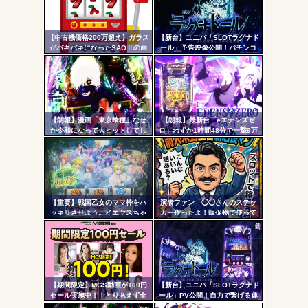
コテ
ヤバいか教えて？...
リン
AngelBeats!とかいうクソアニメの思い出ｗｗｗ
【中古機価格200万超え】ガラス
【新台】ユニバ「SLOTラグナド
- 固
がバキバキになったSAOⅡの画
ール」予告映像公開！パチンコ
像が話題に…
版面白かったし期待だな！！！
定リ
ンク
自動
Powered by livedoor 相互RSS
更新
【朗報】漫画「東京喰種」なぜ
【朗報】最新台「eエデンズゼ
か令和になって大ヒットしてし
ロ」わずか1時間48分で一撃9万
ツー
まうｗｗｗ
5000発コンプリートを達成して
しまうｗ 究極LT期待出玉2万発
ル
超えの現行最強スペックは伊達
じゃないな…
【重要】戦国乙女のママ枠をハ
演者ファン「◯◯さんのステッ
ッキリさせよう。イエヤスちゃ
カー作ったよ！販促物で使って
んやヒデヨシちゃんはママなの
いいよ」ﾎｲ ジャンバリ「勝手
か。ノブ様はママではないのか
にグッズ作ってタレントに渡さ
を
ないで」
【期間限定】MGS動画が100円
【新台】ユニバ「SLOTラグナド
セール実施中！！とりあえず全
ール」PV公開！自力で繋げる連
部買うやろｗｗｗｗｗ
鎖の爽怪感！！！