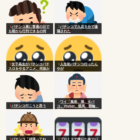
パチンコ屋に普通の日で
パチンコで入店５分で遠
も朝から行列できるの何
隔された
で？
女子高生がパチンコパチ
人生初パチンコ行ったん
スロをやるアニメ、何故か
やが
ない
ワイ「風俗、酒、タバ
パチンコ行こうと思う
コ、Vtuber、競馬、競輪、
競艇、パチンコ、宝くじ一
切やりません興味ありませ
ん」
パチンコ「頑張ってね
プロミスで借りた金でパ