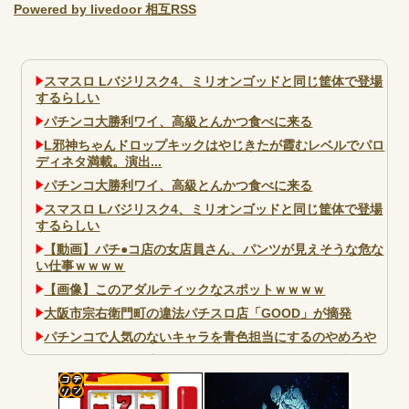
Powered by livedoor 相互RSS
スマスロ Lバジリスク4、ミリオンゴッドと同じ筐体で登場
するらしい
パチンコ大勝利ワイ、高級とんかつ食べに来る
L邪神ちゃんドロップキックはやじきたが霞むレベルでパロ
ディネタ満載。演出...
パチンコ大勝利ワイ、高級とんかつ食べに来る
スマスロ Lバジリスク4、ミリオンゴッドと同じ筐体で登場
するらしい
【動画】パチ●コ店の女店員さん、パンツが見えそうな危な
い仕事ｗｗｗｗ
【画像】このアダルティックなスポットｗｗｗｗ
大阪市宗右衛門町の違法パチスロ店「GOOD」が摘発
パチンコで人気のないキャラを青色担当にするのやめろや
ワイ、パチンコ屋店員の目の前で会員カードを握り潰し
「今までありがとう」と...
無職のパチンコカス(22)なんやが、ワイの人生どれくらい