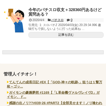
いヤバいか教えて？...
AngelBeats!とかいうクソアニメの思い出ｗｗｗ
今年のパチスロ収支＋328360円あるけど
質問ある？
2020/4/4
パチスロ
0
引用元: 1: スロパチℤ 2020/04/03(金) 20:29:34.996 趣
味打ちで損しないように打った結果ね ...
Powered by livedoor 相互RSS
記事を読む
管理人イチオシ！
てんてんの成長日記 #EX【「GOD-神々の軌跡-」狙うは１撃万
枚～ゴッ...
ガイモンの豪腕夢想 #1169【「L革命機ヴァルヴレイヴ2」ガ
イモン、ド...
感謝の出ノリ??#039;26 #PART2【全部見せます！ノリ喰われ