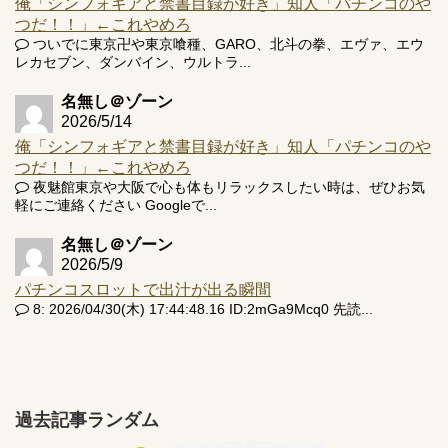
俺「シンフォギアと禁書目録が好き」知人「パチンコのや
つだ！！」←これやめろ
ついでに東京卍や東京喰種、GARO、北斗の拳、エヴァ、エウ
レカセブン、ダンバイン、ウルトラ...
名無し＠ゾーン
2026/5/14
俺「シンフォギアと禁書目録が好き」知人「パチンコのや
つだ！！」←これやめろ
夜魅館東京や大阪で心も体もリラックスしたい時は、ぜひお気
軽にご連絡ください Googleで...
名無し＠ゾーン
2026/5/9
パチンコスロットで出汁が出る瞬間
8: 2026/04/30(木) 17:44:48.16 ID:2mGa9Mcq0 先読...
過去記事ランダム