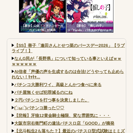
【新台】山佐「スマスロゼーガ
【新台】「推しの子」
ペインETR」が適合
×「Fields」パチスロプロジェク
ト特報ムービー公開！推しの子
でBITESやれるんか！？_
【SS】善子「逢田さんとせつ菜のバースデー2026」【ラブ
ライブ！】
なんG民が「長野県」について知っている事といえばｗｗ
ｗｗｗｗｗｗ
AI信者「声優の声を生成するのは合法!どうやっても止めら
れない！ｷｬｷｬ...
パチンコ大勝利ワイ、高級とんかつ食べに来る
パチ屋無くせば犯罪減るのにね
２円パチンコを打つ事を決意しました。
(´;ω;`)パチンコ勝った♡♡
【悲報】牙狼12黄金騎士極限、変な雰囲気に・・・
大阪市宗右衛門町の違法パチスロ店「GOOD」が摘発
【北斗転生2も落ちた？】最近のパチスロ型式試験はミミズ