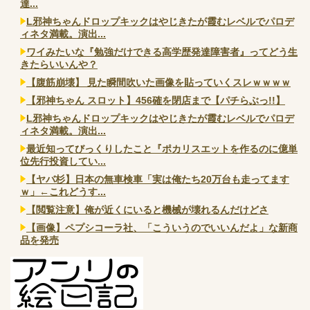
達...
L邪神ちゃんドロップキックはやじきたが霞むレベルでパロデ
ィネタ満載。演出...
ワイみたいな『勉強だけできる高学歴発達障害者』ってどう生
きたらいいんや？
【腹筋崩壊】 見た瞬間吹いた画像を貼っていくスレｗｗｗｗ
【邪神ちゃん スロット】456確を閉店まで【パチらぶっ!!】
L邪神ちゃんドロップキックはやじきたが霞むレベルでパロデ
ィネタ満載。演出...
最近知ってびっくりしたこと『ポカリスエットを作るのに億単
位先行投資してい...
【ヤバ杉】日本の無車検車「実は俺たち20万台も走ってます
ｗ」←これどうす...
【閲覧注意】俺が近くにいると機械が壊れるんだけどさ
【画像】ペプシコーラ社、「こういうのでいいんだよ」な新商
品を発売