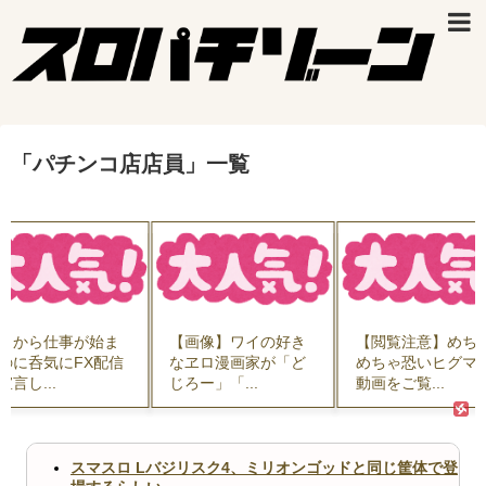
「
パチンコ店店員
」
一覧
日から仕事が始ま
【画像】ワイの好き
【閲覧注意】めち
のに呑気にFX配信
なヱロ漫画家が「ど
めちゃ恐いヒグマ
宣言し...
じろー」「...
動画をご覧...
スマスロ Lバジリスク4、ミリオンゴッドと同じ筐体で登