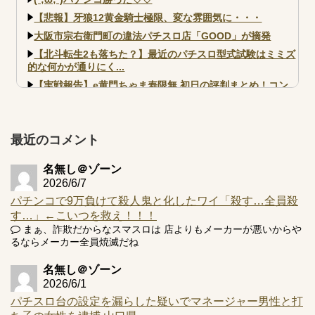
【悲報】牙狼12黄金騎士極限、変な雰囲気に・・・
大阪市宗右衛門町の違法パチスロ店「GOOD」が摘発
【北斗転生2も落ちた？】最近のパチスロ型式試験はミミズ
的な何かが通りにく...
【実戦報告】e黄門ちゃま寿限無 初日の評判まとめ！コン
プ報告あり！弱予告...
アズールレーン スロット評価はコイン持ちの悪い疑似ボ天
井の軽い絆？
最近のコメント
名無し＠ゾーン
2026/6/7
パチンコで9万負けて殺人鬼と化したワイ「殺す…全員殺
Powered by livedoor 相互RSS
す…」←こいつを救え！！！
まぁ、詐欺だからなスマスロは 店よりもメーカーが悪いからや
るならメーカー全員焼滅だね
名無し＠ゾーン
2026/6/1
パチスロ台の設定を漏らした疑いでマネージャー男性と打