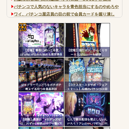
パチンコで人気のないキャラを青色担当にするのやめろや
ワイ、パチンコ屋店員の目の前で会員カードを握り潰し
「今までありがとう」と...
無職のパチンコカス(22)なんやが、ワイの人生どれくらい
ヤバいか教えて？...
コテ
AngelBeats!とかいうクソアニメの思い出ｗｗｗ
リン
【悲報】番長に続いて今度
【悲報】強打マン、からくりサ
- 固
は”eRe:ゼロから始める異世界生
ーカス2のレバーを破壊…
活2”で不正基板が発見された模
定リ
様…関係者さん「中古購入は控
ンク
えた方がいいと思います」
Powered by livedoor 相互RSS
自動
更新
ジャグラーでぶどうをポチポチ
【コテスタ・スタサポ・フェア
数えてるやつ全員高卒説
スタート】今後のパチンコは回
ツー
数固定系必須でいいよな。そし
て釘は完全に廃止するべき
ル
【朗報】最新台「eエデンズゼ
なんで新台配信を禁止しないん
ロ」わずか1時間48分で一撃9万
だろう？アレのせいで打ちに行
5000発コンプリートを達成して
かない層が一定数いそうだが