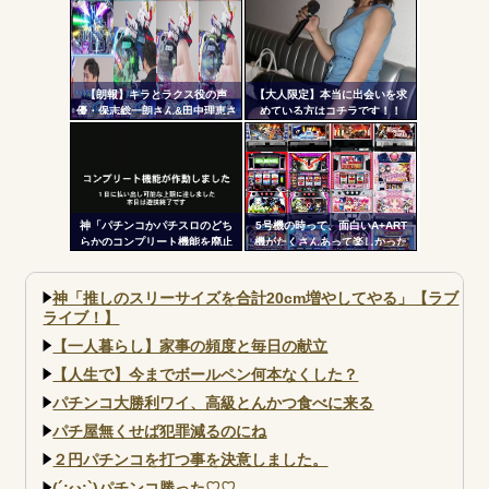
しまうｗ 究極LT期待出玉2万発
超えの現行最強スペックは伊達
じゃないな…
【朗報】キラとラクス役の声
【大人限定】本当に出会いを求
優・保志総一朗さん&田中理恵さ
めている方はコチラです！！
ん、eF機動戦士ガンダムSEED
クライマックスを打つｗｗｗｗ
神「パチンコかパチスロのどち
5号機の時って、面白いA+ART
らかのコンプリート機能を廃止
機がたくさんあって楽しかった
して出し放題にします！」←ど
よなｗｗｗ
っち選ぶ？？？
神「推しのスリーサイズを合計20cm増やしてやる」【ラブ
ライブ！】
【一人暮らし】家事の頻度と毎日の献立
【人生で】今までボールペン何本なくした？
パチンコ大勝利ワイ、高級とんかつ食べに来る
パチ屋無くせば犯罪減るのにね
２円パチンコを打つ事を決意しました。
(´;ω;`)パチンコ勝った♡♡