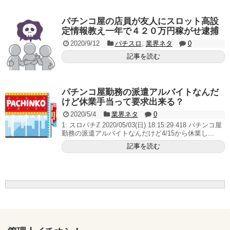
いヤバいか教えて？...
AngelBeats!とかいうクソアニメの思い出ｗｗｗ
パチンコ屋の店員が友人にスロット高設
定情報教え一年で４２０万円稼がせ逮捕
2020/9/12
パチスロ
,
業界ネタ
0
記事を読む
Powered by livedoor 相互RSS
パチンコ屋勤務の派遣アルバイトなんだ
けど休業手当って要求出来る？
2020/5/4
業界ネタ
0
1: スロパチℤ 2020/05/03(日) 18:15:29.418 パチンコ屋
勤務の派遣アルバイトなんだけど4/15から休業し...
記事を読む