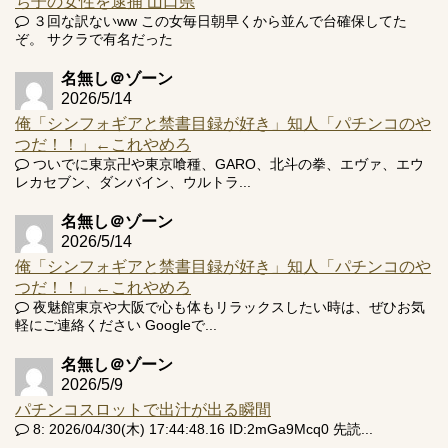
ち子の女性を逮捕 山口県
３回な訳ないww この女毎日朝早くから並んで台確保してた
ぞ。 サクラで有名だった
名無し＠ゾーン
2026/5/14
俺「シンフォギアと禁書目録が好き」知人「パチンコのや
つだ！！」←これやめろ
ついでに東京卍や東京喰種、GARO、北斗の拳、エヴァ、エウ
レカセブン、ダンバイン、ウルトラ...
名無し＠ゾーン
2026/5/14
俺「シンフォギアと禁書目録が好き」知人「パチンコのや
つだ！！」←これやめろ
夜魅館東京や大阪で心も体もリラックスしたい時は、ぜひお気
軽にご連絡ください Googleで...
名無し＠ゾーン
2026/5/9
パチンコスロットで出汁が出る瞬間
8: 2026/04/30(木) 17:44:48.16 ID:2mGa9Mcq0 先読...