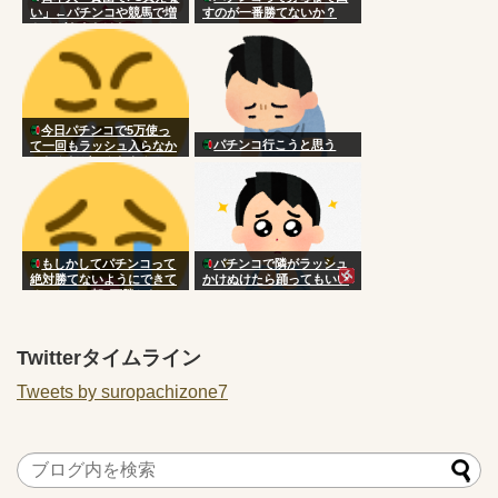
い」←パチンコや競馬で増
すのが一番勝てないか？
やせばええだけなのにアホ
今日パチンコで5万使っ
パチンコ行こうと思う
て一回もラッシュ入らなか
ったんだがこんなもん？
もしかしてパチンコって
パチンコで隣がラッシュ
絶対勝てないようにできて
かけぬけたら踊ってもいい
るのか…？朝3万勝ちだっ
の？
たのに気づいたら5万負け
Twitterタイムライン
Tweets by suropachizone7