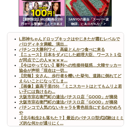
Powered by livedoor 相互RSS
ンク
自動
更新
【期間限定】MGS動画が100
SANYOの新台「スーパー波
円セール実施中！！とりあえ
物語」にありがちなこと
ツー
ず全部買うやろｗｗｗｗｗ
ル
L邪神ちゃんドロップキックはやじきたが霞むレベルで
パロディネタ満載。演出...
パチンコ大勝利ワイ、高級とんかつ食べに来る
【ニュース】日本をダメにした総理大臣、ワースト１位
が同点でこの人ｗｗｗｗ...
【今はやってない】審判への性接待疑惑…大韓サッカー
協会が声明「現在は一切...
【悲報】女さん、歩行者を轢いた挙句、道路に倒れてど
えらいことになってしま...
【画像】森高千里(55) 「ミニスカートはとてもムリよ若
い子には負けるわ...
大阪市宗右衛門町の違法パチスロ店「GOOD」が摘発
大阪市宗右衛門町の違法パチスロ店「GOOD」が摘発
パチンコで人気のないキャラを青色担当にするのやめろ
や
【北斗転生2も落ちた？】最近のパチスロ型式試験はミミ
ズ的な何かが通りにく...
無職のパチンコカス(22)なんやが、ワイの人生どれくら