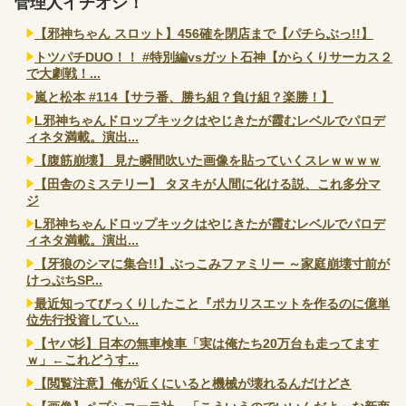
管理人イチオシ！
【邪神ちゃん スロット】456確を閉店まで【パチらぶっ!!】
トツパチDUO！！ #特別編vsガット石神【からくりサーカス２
で大劇戦！...
嵐と松本 #114【サラ番、勝ち組？負け組？楽勝！】
L邪神ちゃんドロップキックはやじきたが霞むレベルでパロデ
ィネタ満載。演出...
【腹筋崩壊】 見た瞬間吹いた画像を貼っていくスレｗｗｗｗ
【田舎のミステリー】 タヌキが人間に化ける説、これ多分マ
ジ
L邪神ちゃんドロップキックはやじきたが霞むレベルでパロデ
ィネタ満載。演出...
【牙狼のシマに集合!!】ぶっこみファミリー ～家庭崩壊寸前が
けっぷちSP...
最近知ってびっくりしたこと『ポカリスエットを作るのに億単
位先行投資してい...
【ヤバ杉】日本の無車検車「実は俺たち20万台も走ってます
ｗ」←これどうす...
【閲覧注意】俺が近くにいると機械が壊れるんだけどさ