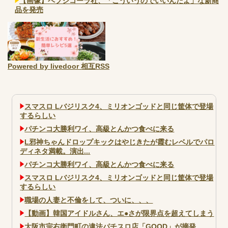
【画像】ペプシコーラ社、「こういうのでいいんだよ」な新商
品を発売
Powered by livedoor 相互RSS
スマスロ Lバジリスク4、ミリオンゴッドと同じ筐体で登場
するらしい
パチンコ大勝利ワイ、高級とんかつ食べに来る
L邪神ちゃんドロップキックはやじきたが霞むレベルでパロ
ディネタ満載。演出...
パチンコ大勝利ワイ、高級とんかつ食べに来る
スマスロ Lバジリスク4、ミリオンゴッドと同じ筐体で登場
するらしい
職場の人妻と不倫をして、ついに、、、
【動画】韓国アイドルさん、エ●さが限界点を超えてしまう
大阪市宗右衛門町の違法パチスロ店「GOOD」が摘発