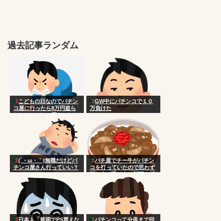
過去記事ランダム
こどもの日なのでパチン
GW中にパチンコで１０
コ屋に行ったら8万円盗ら
万負けた
れたんだがこの国おかしい
だろ
(´・ω・｀)無職だけどパ
パチ屋でチー牛がパチン
チンコ屋さん行っていい？
コを打っていたので思わず
頭に血が昇り台に顔面を叩
きつけた
日本人「貧困でPS買えな
パチンコって分母まで回