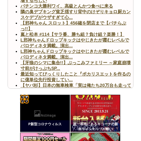
場するらしい
パチンコ大勝利ワイ、高級とんかつ食べに来る
隣の臭デブキング貧乏揺すり背中のけぞりキョロ厨カン
スケデブがウザすぎて心...
【邪神ちゃん スロット】456確を閉店まで【パチらぶ
っ!!】
嵐と松本 #114【サラ番、勝ち組？負け組？楽勝！】
L邪神ちゃんドロップキックはやじきたが霞むレベルで
パロディネタ満載。演出...
L邪神ちゃんドロップキックはやじきたが霞むレベルで
パロディネタ満載。演出...
【牙狼のシマに集合!!】ぶっこみファミリー ～家庭崩壊
寸前がけっぷちSP...
最近知ってびっくりしたこと『ポカリスエットを作るの
に億単位先行投資してい...
【ヤバ杉】日本の無車検車「実は俺たち20万台も走って
ますｗ」←これどうす...
【閲覧注意】俺が近くにいると機械が壊れるんだけどさ
【画像】ペプシコーラ社、「こういうのでいいんだよ」
な新商品を発売
コテ
リン
P新型コロナウィルス
超一等地にあるキコーナの新
- 固
台ラインナップが酷い
定リ