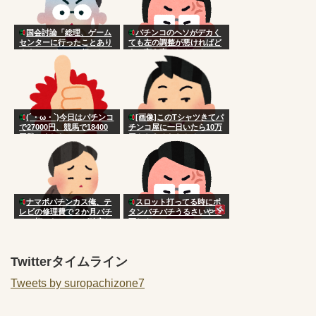
国会討論「総理、ゲーム
パチンコのヘソがデカく
センターに行ったことあり
ても左の調整が悪ければど
ますか？パチンコ行ったこ
うと言う事はねんだよ
とありますか？」
(´・ω・`)今日はパチンコ
[画像]このTシャツきてパ
で27000円、競馬で18400
チンコ屋に一日いたら10万
円勝ちました
円もらえるならやるか？
ナマポパチンカス俺、テ
スロット打ってる時にボ
レビの修理費で２か月パチ
タンバチバチうるさいやつ
ンコ打てないことが確定し
死ねよ
てしまう
Twitterタイムライン
Tweets by suropachizone7