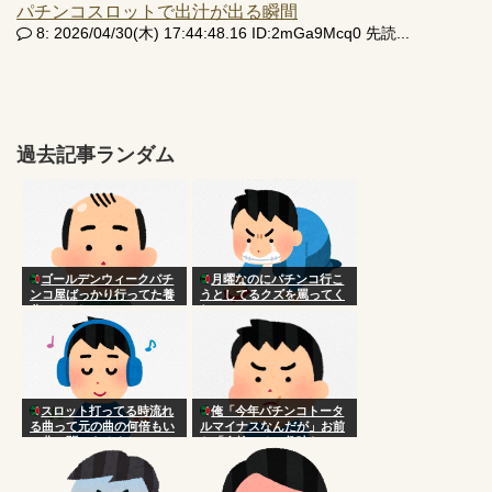
パチンコスロットで出汁が出る瞬間
8: 2026/04/30(木) 17:44:48.16 ID:2mGa9Mcq0 先読...
過去記事ランダム
ゴールデンウィークパチ
月曜なのにパチンコ行こ
ンコ屋ばっかり行ってた養
うとしてるクズを罵ってく
分いるでしょ
れ
スロット打ってる時流れ
俺「今年パチンコトータ
る曲って元の曲の何倍もい
ルマイナスなんだが」お前
い曲に聞こえるよね
ら「金捨てるの趣味な
の？」