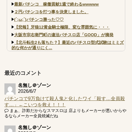
最新パチンコ 稼働貢献1週で終わるwwwww
２円パチンコを打つ事を決意しました。
(´;ω;`)パチンコ勝った♡♡
【悲報】牙狼12黄金騎士極限、変な雰囲気に・・・
大阪市宗右衛門町の違法パチスロ店「GOOD」が摘発
【北斗転生2も落ちた？】最近のパチスロ型式試験はミミズ
的な何かが通りにく...
【実戦報告】e黄門ちゃま寿限無 初日の評判まとめ！コン
プ報告あり！弱予告...
アズールレーン スロット評価はコイン持ちの悪い疑似ボ天
最近のコメント
井の軽い絆？
名無し＠ゾーン
2026/6/7
パチンコで9万負けて殺人鬼と化したワイ「殺す…全員殺
す…」←こいつを救え！！！
Powered by livedoor 相互RSS
まぁ、詐欺だからなスマスロは 店よりもメーカーが悪いからや
るならメーカー全員焼滅だね
名無し＠ゾーン