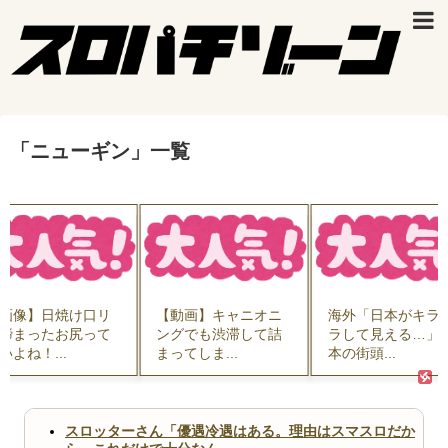
「
ニューギン
」
一覧
画像】日焼け口リ
【動画】キャニオニ
海外「日本がキラ
締まったお尻って
ングでも渋滞して詰
ラして見える…」 
いよね！...
まってしま...
本の街頭...
スロッターさん「優遇冷遇はある。理由はスマスロだか