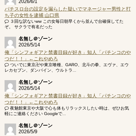
2026/6/1
パチスロ台の設定を漏らした疑いでマネージャー男性と打
ち子の女性を逮捕 山口県
３回な訳ないww この女毎日朝早くから並んで台確保してた
ぞ。 サクラで有名だった
名無し＠ゾーン
2026/5/14
俺「シンフォギアと禁書目録が好き」知人「パチンコのや
つだ！！」←これやめろ
ついでに東京卍や東京喰種、GARO、北斗の拳、エヴァ、エウ
レカセブン、ダンバイン、ウルトラ...
名無し＠ゾーン
2026/5/14
俺「シンフォギアと禁書目録が好き」知人「パチンコのや
つだ！！」←これやめろ
夜魅館東京や大阪で心も体もリラックスしたい時は、ぜひお気
軽にご連絡ください Googleで...
名無し＠ゾーン
2026/5/9