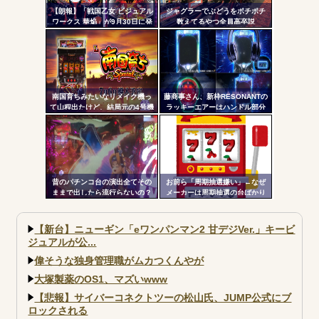
【朗報】「戦国乙女 ビジュアル
ジャグラーでぶどうをポチポチ
ワークス 華焔」が9月30日に発
数えてるやつ全員高卒説
売決定！定価3980円、P戦国乙
女7・L戦国乙女5・グッズなどの
アートワーク集
南国育ちみたいなリメイク機っ
藤商事さん、新枠RESONANTの
て山程出たけど、結局元の4号機
ラッキーエアーはハンドル部分
では公開されていた部分を公開
からのみで枠上部からの風は無
しないから客が疑心暗鬼になっ
い模様。ヅラに配慮したか？
て打たないんだよな
昔のパチンコ台の演出全てその
お前ら「周期抽選嫌い」←なぜ
ままで出したら流行らないの？
メーカーは周期抽選の台ばかり
出すんだ？
【新台】ニューギン「eワンパンマン2 甘デジVer.」キービ
ジュアルが公...
偉そうな独身管理職がムカつくんやが
大塚製薬のOS1、マズいwww
【悲報】サイバーコネクトツーの松山氏、JUMP公式にブ
ロックされる