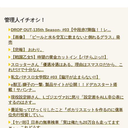
管理人イチオシ！
DROP OUT-135th Season- #03【中段赤7降臨！！レ...
【画像】 「ビールと水を交互に飲まないと倒れるグラス」発
売
【悲報】 おわり。
【戦国乙女5】待望の黄金カットイン【パチらぶっ!!】
スロッターさん「優遇冷遇はある。理由はスマスロだから、こ
れだけで十分なん...
私立パチスロ女学院2 #03【脇汗が止まらない!!】
e獣王-獅子の一撃- 製品サイトが公開！！ドデカスタート搭
載！サバンナ...
現役設定師さん、Lゴジエヴァ2に怒り「設定差をALL非公表に
するのはさす...
最近知ってびっくりしたこと『ポカリスエットを作るのに億単
位先行投資してい...
【ヤバ杉】日本の無車検車「実は俺たち20万台も走ってます
ｗ」←これどうす...