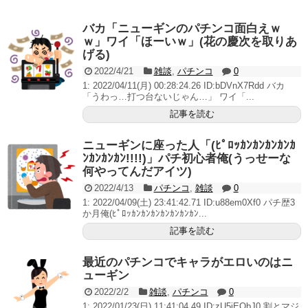
いヤバいか教えて？...
AngelBeats!とかいうクソアニメの思い出ｗｗｗ
バカ「ニューギンのパチンコ面白えｗ
ｗ」ワイ「ほーいｗ」(花の慶次を取りあ
げる)
2022/4/21
雑談
,
パチンコ
0
1: 2022/04/11(月) 00:28:24.26 ID:bDVnX7Rdd バカ
Powered by livedoor 相互RSS
「うわっ…打つ台ないじゃん…」 ワイ「...
記事を読む
ニューギンに座った人「(ﾋﾟﾛｯｶﾝｶﾝｶﾝｶﾝｶ
ﾝｶﾝｶﾝｶﾝ!!!!)」パチ初心者俺(うっせーな
何やってんだアイツ)
2022/4/13
パチンコ
,
雑談
0
1: 2022/04/09(土) 23:41:42.71 ID:u88em0Xf0 パチ歴3
か月俺(ﾋﾟﾛｯｶﾝｶﾝｶﾝｶﾝｶﾝｶﾝｶﾝ...
記事を読む
最近のパチンコでキャラがエロいのはニ
ューギン
2022/2/2
雑談
,
パチンコ
0
1: 2022/01/23(日) 11:41:04.49 ID:zU5iEObJ0 割とマジ