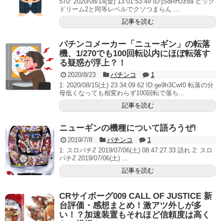
570: 2020/08/14(金) 13:01:53.49 ID:jSdRHJz8a ビッグ
ドリーム2と同等レベルでクソつまらん ...
記事を読む
パチンコメーカー「ニューギン」の転落
機、1/270でも100回転以内にほぼ転落す
る疑惑が浮上？！
2020/8/23
パチンコ
1
1: 2020/08/15(土) 23:34:09.62 ID:ge9h3Cwf0 転落の分
母低くなっても相変わらず100回転で落ち...
記事を読む
ニューギンの機種について語ろうぜ!
2019/7/8
パチンコ
1
1: スロパチℤ 2019/07/06(土) 08:47:27.33 語れ 2: スロ
パチℤ 2019/07/06(土) ...
記事を読む
CRサイボーグ009 CALL OF JUSTICE 新
台評価・感想まとめ！激アツ外しが多
い！？加速装置もそれほど信頼度は高く