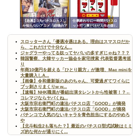
ンク
自動
更新
【急募】3大パチスロカスし
仕事終わりに一時間だけスロ
か知らないアニメ「緋弾のア
ット打つ事だけが人生の楽し
ツー
リア」「百花繚乱サムライガ
み
ールズ」
ル
スロッターさん「優遇冷遇はある。理由はスマスロだか
ら、これだけで十分なん...
ジャグラーやってる奴ってヤバいの多すぎじゃね？？？
韓国警察、大韓サッカー協会を家宅捜索 代表監督選考巡
り
年商10億円を超える「ひとり親方」が激増、Mac miniを
大量購入しA...
【画像】令和最新版のあのちゃん、可愛過ぎてワイらに
ブッ刺さりまくりw w...
【速報】NHK職員が番組出演タレントから性被害！？←
コレマジならヤバくね...
大阪市宗右衛門町の違法パチスロ店「GOOD」が摘発
大阪市宗右衛門町の違法パチスロ店「GOOD」が摘発
パチンコで人気のないキャラを青色担当にするのやめろ
や
【北斗転生2も落ちた？】最近のパチスロ型式試験はミミ
ズ的な何かが通りにく...
無職のパチンコカス(22)なんやが、ワイの人生どれくら