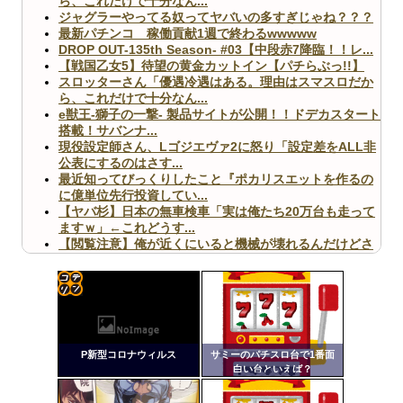
ら、これだけで十分なん...
ジャグラーやってる奴ってヤバいの多すぎじゃね？？？
最新パチンコ 稼働貢献1週で終わるwwwww
DROP OUT-135th Season- #03【中段赤7降臨！！レ...
【戦国乙女5】待望の黄金カットイン【パチらぶっ!!】
スロッターさん「優遇冷遇はある。理由はスマスロだか
ら、これだけで十分なん...
e獣王-獅子の一撃- 製品サイトが公開！！ドデカスタート
搭載！サバンナ...
現役設定師さん、Lゴジエヴァ2に怒り「設定差をALL非
公表にするのはさす...
最近知ってびっくりしたこと『ポカリスエットを作るの
に億単位先行投資してい...
【ヤバ杉】日本の無車検車「実は俺たち20万台も走って
ますｗ」←これどうす...
【閲覧注意】俺が近くにいると機械が壊れるんだけどさ
【画像】ペプシコーラ社、「こういうのでいいんだよ」
な新商品を発売
コテ
リン
P新型コロナウィルス
サミーのパチスロ台で1番面
- 固
白い台といえば？
Powered by livedoor 相互RSS
定リ