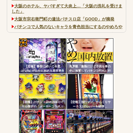
大阪のホテル、ヤバすぎて大炎上…「大阪の洗礼を受けま
した」
大阪市宗右衛門町の違法パチスロ店「GOOD」が摘発
パチンコで人気のないキャラを青色担当にするのやめろや
ワイ、パチンコ屋店員の目の前で会員カードを握り潰し
「今までありがとう」と...
無職のパチンコカス(22)なんやが、ワイの人生どれくらい
コテ
ヤバいか教えて？...
リン
AngelBeats!とかいうクソアニメの思い出ｗｗｗ
【悲報】番長に続いて今度
馬鹿親「激熱だけど子供を車の
- 固
は”eRe:ゼロから始める異世界生
中に放置してパチンコ打ちに行
活2”で不正基板が発見された模
きます」←これさぁ…
定リ
様…関係者さん「中古購入は控
ンク
えた方がいいと思います」
自動
Powered by livedoor 相互RSS
更新
【朗報】パチンコ店MGM&ロイ
【悲報】強打マン、からくりサ
ヤル限定の「メーカーコラボぷ
ーカス2のレバーを破壊…
ツー
っくり3Dシール」が可愛いと話
題に！限定生産3000枚らしい
ル