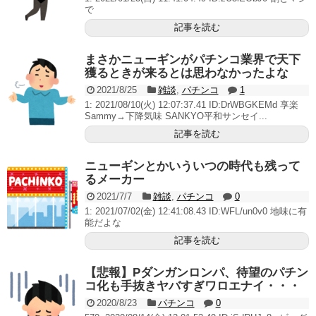
で
記事を読む
まさかニューギンがパチンコ業界で天下
獲るときが来るとは思わなかったよな
2021/8/25
雑談
,
パチンコ
1
1: 2021/08/10(火) 12:07:37.41 ID:DrWBGKEMd 享楽
Sammy→下降気味 SANKYO平和サンセイ...
記事を読む
ニューギンとかいういつの時代も残って
るメーカー
2021/7/7
雑談
,
パチンコ
0
1: 2021/07/02(金) 12:41:08.43 ID:WFL/un0v0 地味に有
能だよな
記事を読む
【悲報】Pダンガンロンパ、待望のパチン
コ化も手抜きヤバすぎワロエナイ・・・
2020/8/23
パチンコ
0