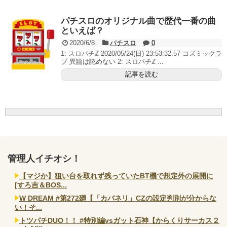
いヤバいか教えて？...
AngelBeats!とかいうクソアニメの思い出ｗｗｗ
パチスロのオリジナル曲で歴代一番の曲
といえば？
2020/6/8
パチスロ
0
1: スロパチℤ 2020/05/24(日) 23:53:32.57 コズミックラ
ブ 異論は認めない 2: スロパチℤ ...
Powered by livedoor 相互RSS
記事を読む
管理人イチオシ！
【マジか】狙い台を取れず残っていたBT機で想定外の展開に
[すろ吉＆BOS...
W DREAM #第272廻【「カバネリ」CZの設定判別が分からな
い！そ...
トツパチDUO！！ #特別編vsガット石神【からくりサーカス２