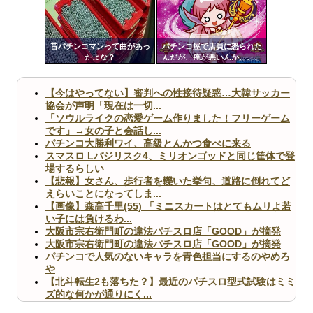
Powered by livedoor 相互RSS
ンク
自動
更新
昔パチンコマンって曲があっ
パチンコ屋で店員に怒られた
たよな？
んだが、俺が悪いんか、、、
ツー
ル
【今はやってない】審判への性接待疑惑…大韓サッカー
協会が声明「現在は一切...
「ソウルライクの恋愛ゲーム作りました！フリーゲーム
です」→女の子と会話し...
パチンコ大勝利ワイ、高級とんかつ食べに来る
スマスロ Lバジリスク4、ミリオンゴッドと同じ筐体で登
場するらしい
【悲報】女さん、歩行者を轢いた挙句、道路に倒れてど
えらいことになってしま...
【画像】森高千里(55) 「ミニスカートはとてもムリよ若
い子には負けるわ...
大阪市宗右衛門町の違法パチスロ店「GOOD」が摘発
大阪市宗右衛門町の違法パチスロ店「GOOD」が摘発
パチンコで人気のないキャラを青色担当にするのやめろ
や
【北斗転生2も落ちた？】最近のパチスロ型式試験はミミ
ズ的な何かが通りにく...
無職のパチンコカス(22)なんやが、ワイの人生どれくら