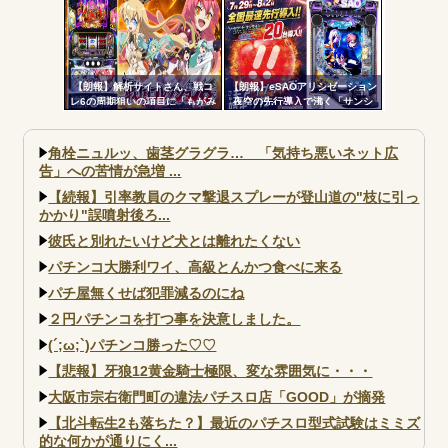
さすぎだろｗｗｗ
【朗報】解析サイトさん、戦コ
【朗報】eSAOアリシゼーション
レ6の周期狙いの項目に「もがみ
夜空の先行導入で沸く「サンシ
んの尻画像」を採用
ャインKYORAKU平針」2日連続
で総差枚10万枚超えの祭りを開
催中ｗｗｗｗ
角栓ニュルッ、歯茎グラグラ… 「気持ち悪いネット広
告」への苦情が急増 ...
【続報】引率教員のクマ撃退スプレーが登山道の"枝に引っ
かかり"誤噴射後ろ...
彼氏と別れたいけど犬とは離れたくない
パチンコ大勝利ワイ、高級とんかつ食べに来る
パチ屋無くせば犯罪減るのにね
２円パチンコを打つ事を決意しました。
(´;ω;`)パチンコ勝った♡♡
【悲報】牙狼12黄金騎士極限、変な雰囲気に・・・
大阪市宗右衛門町の違法パチスロ店「GOOD」が摘発
【北斗転生2も落ちた？】最近のパチスロ型式試験はミミズ
的な何かが通りにく...