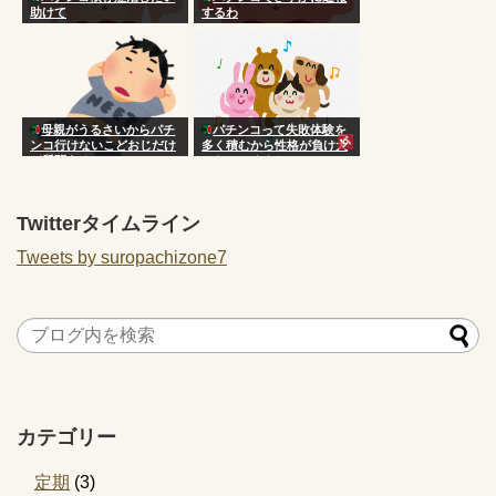
助けて
するわ
母親がうるさいからパチ
パチンコって失敗体験を
ンコ行けないこどおじだけ
多く積むから性格が負け犬
ど質問ある？
になってくよね
Twitterタイムライン
Tweets by suropachizone7
カテゴリー
定期
(3)