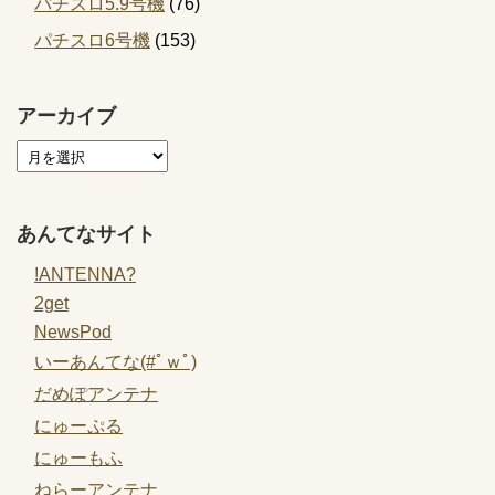
パチスロ5.9号機
(76)
パチスロ6号機
(153)
アーカイブ
あんてなサイト
!ANTENNA?
2get
NewsPod
いーあんてな(#ﾟｗﾟ)
だめぽアンテナ
にゅーぷる
にゅーもふ
ねらーアンテナ