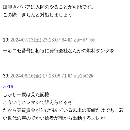
鍵叩きババアは人間のやることが可能です。
この際、きちんと対処しましょう
19:
2024/07/13(土) 23:13:07.84 ID:ZaHrPF6d
一応ニセ番号は桁毎に発行会社なんかの燃料タンクを
39:
2024/08/16(金) 17:13:06.71 ID:uty15O2k
>>19
しかし一度は見た記憶
こういうスレマジで訴えられるぞ
だから実質賃金が伸び悩んでいる以上の実績だけでも、若
い世代の声のでかい信者が朝から出動するスレか