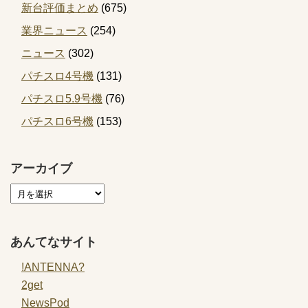
新台評価まとめ
(675)
業界ニュース
(254)
ニュース
(302)
パチスロ4号機
(131)
パチスロ5.9号機
(76)
パチスロ6号機
(153)
アーカイブ
あんてなサイト
!ANTENNA?
2get
NewsPod