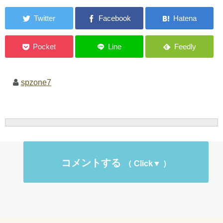
spzone7
コメントする