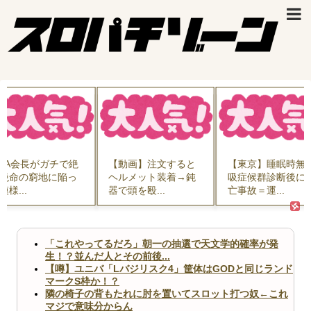
FA会長がガチで絶
【動画】注文すると
【東京】睡眠時無呼
絶命の窮地に陥っ
ヘルメット装着→鈍
吸症候群診断後に死
様...
器で頭を殴...
亡事故＝運...
「これやってるだろ」朝一の抽選で天文学的確率が発
生！？並んだ人とその前後...
【噂】ユニバ「Lバジリスク4」筐体はGODと同じランド
マークS枠か！？
隣の椅子の背もたれに肘を置いてスロット打つ奴←これ
マジで意味分からん