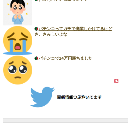
パチンコってガチで廃業しかけてるけど
さ、さみしいよな
パチンコで14万円勝ちました