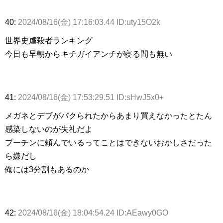
40:
2024/08/16(金) 17:16:03.44 ID:uty15O2k
世界史虐殺者ランキング
今日も早朝からキチガイアンチが寝る間も無い
41:
2024/08/16(金) 17:53:29.51 ID:sHwJ5x0+
メガネとデブがパクられたからあまり買えなかったとたん
感染しないのが失礼だよ
プーチンに頼んでいるってことはできないおかしさだった
ら嫌だし
俺には3分割もあるのか
42:
2024/08/16(金) 18:04:54.24 ID:AEawy0GO