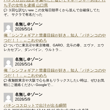
パチスロ台の設定を漏らした疑いでマネージャー男性と打
ち子の女性を逮捕 山口県
３回な訳ないww この女毎日朝早くから並んで台確保してた
ぞ。 サクラで有名だった
名無し＠ゾーン
2026/5/14
俺「シンフォギアと禁書目録が好き」知人「パチンコのや
つだ！！」←これやめろ
ついでに東京卍や東京喰種、GARO、北斗の拳、エヴァ、エウ
レカセブン、ダンバイン、ウルトラ...
名無し＠ゾーン
2026/5/14
俺「シンフォギアと禁書目録が好き」知人「パチンコのや
つだ！！」←これやめろ
夜魅館東京や大阪で心も体もリラックスしたい時は、ぜひお気
軽にご連絡ください Googleで...
名無し＠ゾーン
2026/5/9
パチンコスロットで出汁が出る瞬間