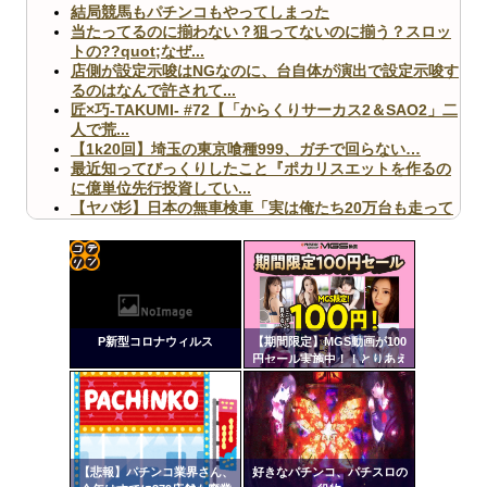
結局競馬もパチンコもやってしまった
当たってるのに揃わない？狙ってないのに揃う？スロッ
トの??quot;なぜ...
店側が設定示唆はNGなのに、台自体が演出で設定示唆す
るのはなんで許されて...
匠×巧-TAKUMI- #72【「からくりサーカス2＆SAO2」二
人で荒...
【1k20回】埼玉の東京喰種999、ガチで回らない…
最近知ってびっくりしたこと『ポカリスエットを作るの
に億単位先行投資してい...
【ヤバ杉】日本の無車検車「実は俺たち20万台も走って
ますｗ」←これどうす...
【閲覧注意】俺が近くにいると機械が壊れるんだけどさ
【画像】ペプシコーラ社、「こういうのでいいんだよ」
な新商品を発売
コテ
リン
P新型コロナウィルス
【期間限定】MGS動画が100
- 固
円セール実施中！！とりあえ
ず全部買うやろｗｗｗｗｗ
定リ
Powered by livedoor 相互RSS
ンク
自動
更新
【悲報】パチンコ業界さん、
好きなパチンコ、パチスロの