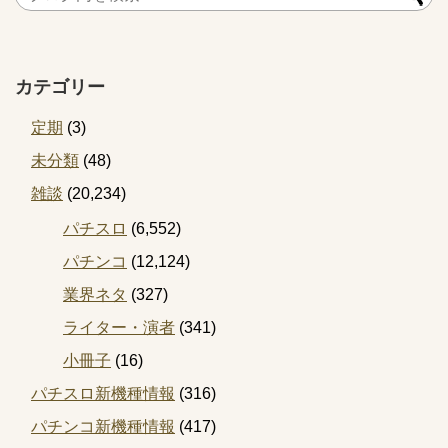
カテゴリー
定期
(3)
未分類
(48)
雑談
(20,234)
パチスロ
(6,552)
パチンコ
(12,124)
業界ネタ
(327)
ライター・演者
(341)
小冊子
(16)
パチスロ新機種情報
(316)
パチンコ新機種情報
(417)