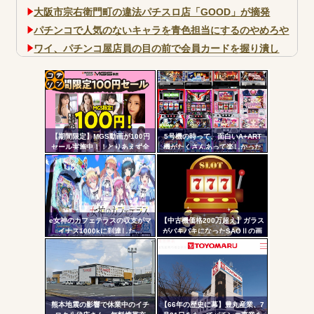
大阪市宗右衛門町の違法パチスロ店「GOOD」が摘発
パチンコで人気のないキャラを青色担当にするのやめろや
ワイ、パチンコ屋店員の目の前で会員カードを握り潰し
「今までありがとう」と...
無職のパチンコカス(22)なんやが、ワイの人生どれくらい
ヤバいか教えて？...
コテ
AngelBeats!とかいうクソアニメの思い出ｗｗｗ
リン
【期間限定】MGS動画が100円
5号機の時って、面白いA+ART
- 固
セール実施中！！とりあえず全
機がたくさんあって楽しかった
部買うやろｗｗｗｗｗ
よなｗｗｗ
定リ
ンク
Powered by livedoor 相互RSS
自動
更新
e女神のカフェテラスの収支がマ
【中古機価格200万超え】ガラス
イナス1000kに到達した…
がバキバキになったSAOⅡの画
ツー
像が話題に…
ル
熊本地震の影響で休業中のイチ
【66年の歴史に幕】豊丸産業、7