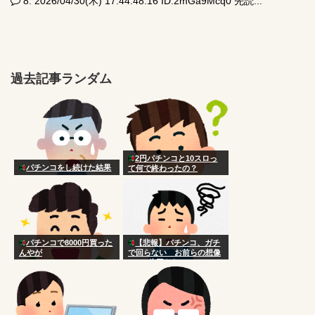
8: 2026/04/30(木) 17:44:48.16 ID:2mGa9Mcq0 先読...
過去記事ランダム
2円パチンコと10スロっ
パチンコをし続けた結果
て何で終わったの？
パチンコで8000円買った
【悲報】パチンコ、ガチ
んやが
で回らない お前らの想像
の100倍回らない