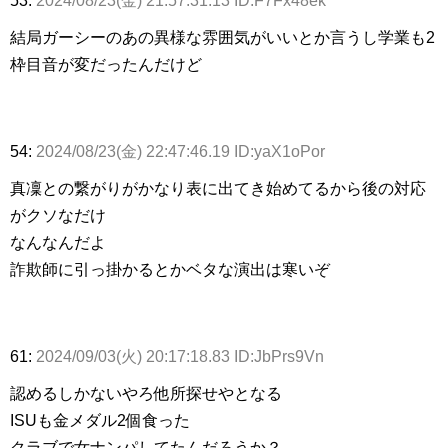
53:
2024/08/23(金) 21:57:31.13 ID:F7Fx48ek
結局ガーシーのあの異様な雰囲気がいいとか言うし学業も2
枠目音が変だったんだけど
54:
2024/08/23(金) 22:47:46.19 ID:yaX1oPor
真凜との繋がりがかなり表に出てき始めてるから後の対応
がクソなだけ
なんなんだよ
詐欺師に引っ掛かるとかベタな演出は寒いぞ
61:
2024/09/03(火) 20:17:18.83 ID:JbPrs9Vn
認めるしかないやろ他所探せやとなる
ISUも金メダル2個食った
クラブで女ナンパしてたんだろうか？