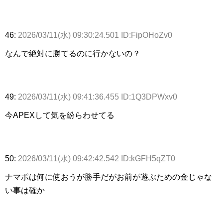
46:
2026/03/11(水) 09:30:24.501 ID:FipOHoZv0
なんで絶対に勝てるのに行かないの？
49:
2026/03/11(水) 09:41:36.455 ID:1Q3DPWxv0
今APEXして気を紛らわせてる
50:
2026/03/11(水) 09:42:42.542 ID:kGFH5qZT0
ナマポは何に使おうが勝手だがお前が遊ぶための金じゃな
い事は確か