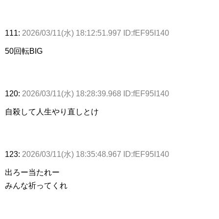
111:
2026/03/11(水) 18:12:51.997 ID:fEF95I140
50回転BIG
120:
2026/03/11(水) 18:28:39.968 ID:fEF95I140
自殺して人生やり直しとけ
123:
2026/03/11(水) 18:35:48.967 ID:fEF95I140
出ろー当たれー
みんな祈ってくれ