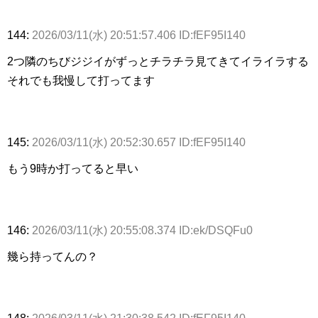
144:
2026/03/11(水) 20:51:57.406 ID:fEF95I140
2つ隣のちびジジイがずっとチラチラ見てきてイライラする
それでも我慢して打ってます
145:
2026/03/11(水) 20:52:30.657 ID:fEF95I140
もう9時か打ってると早い
146:
2026/03/11(水) 20:55:08.374 ID:ek/DSQFu0
幾ら持ってんの？