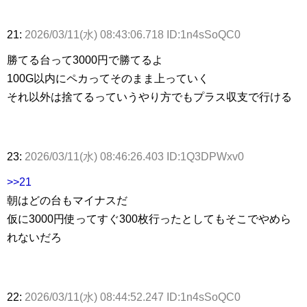
21:
2026/03/11(水) 08:43:06.718 ID:1n4sSoQC0
勝てる台って3000円で勝てるよ
100G以内にペカってそのまま上っていく
それ以外は捨てるっていうやり方でもプラス収支で行ける
23:
2026/03/11(水) 08:46:26.403 ID:1Q3DPWxv0
>>21
朝はどの台もマイナスだ
仮に3000円使ってすぐ300枚行ったとしてもそこでやめら
れないだろ
22:
2026/03/11(水) 08:44:52.247 ID:1n4sSoQC0