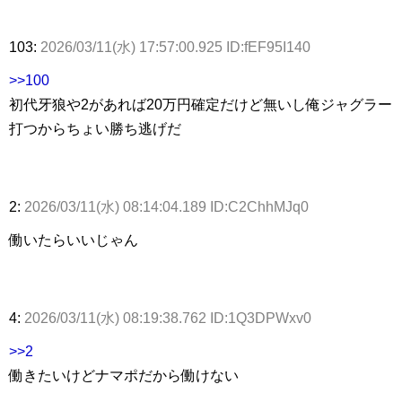
103:
2026/03/11(水) 17:57:00.925 ID:fEF95I140
>>100
初代牙狼や2があれば20万円確定だけど無いし俺ジャグラー
打つからちょい勝ち逃げだ
2:
2026/03/11(水) 08:14:04.189 ID:C2ChhMJq0
働いたらいいじゃん
4:
2026/03/11(水) 08:19:38.762 ID:1Q3DPWxv0
>>2
働きたいけどナマポだから働けない