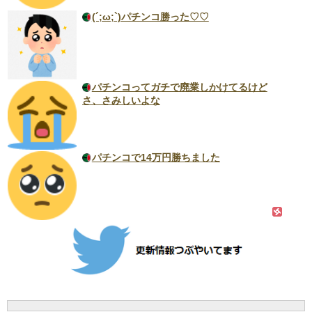
(´;ω;`)パチンコ勝った♡♡
パチンコってガチで廃業しかけてるけど
さ、さみしいよな
パチンコで14万円勝ちました