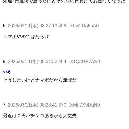
先週2日連続で勝ったけどその次の日負けてお金なくなった
6:
2026/03/11(水) 08:27:13.496 ID:hw2Dq6aA0
ナマポやめてはたらけ
9:
2026/03/11(水) 08:31:32.464 ID:1Q3DPWxv0
>>6
そうしたいけどナマポだから無理だ
7:
2026/03/11(水) 08:28:41.370 ID:Mu7X9DqN0
最近は０円パチンコあるから大丈夫