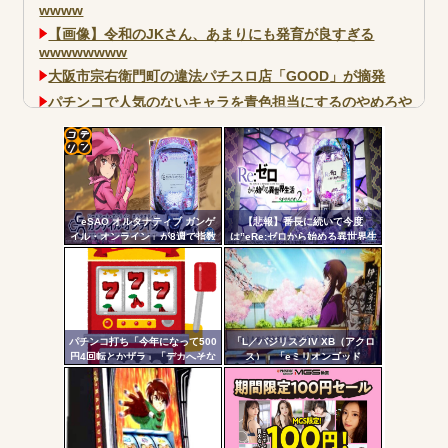
wwww
【画像】令和のJKさん、あまりにも発育が良すぎる
wwwwwwww
大阪市宗右衛門町の違法パチスロ店「GOOD」が摘発
パチンコで人気のないキャラを青色担当にするのやめろや
ワイ、パチンコ屋店員の目の前で会員カードを握り潰し
「今までありがとう」と...
コテ
無職のパチンコカス(22)なんやが、ワイの人生どれくらい
ヤバいか教えて？...
リン
AngelBeats!とかいうクソアニメの思い出ｗｗｗ
「eSAO オルタナティブ ガンゲ
【悲報】番長に続いて今度
- 固
イル・オンライン」が8週で指数
は”eRe:ゼロから始める異世界生
割れ
活2”で不正基板が発見された模
定リ
様…関係者さん「中古購入は控
ンク
えた方がいいと思います」
自動
Powered by livedoor 相互RSS
更新
パチンコ打ち「今年になって500
「L／バジリスクIV XB（アクロ
円4回転とかザラ」「デカへそな
ス）」「eミリオンゴッド
ツー
のに10回転とかザラ」←これほ
3CHB（メーシー）」「L／Vivy
んまかよ？
／A5（大都）」が検定通過
ル