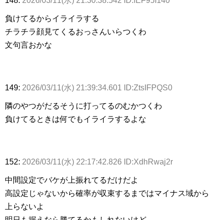
148:
2026/03/11(水) 21:30:38.542 ID:fEF95I140
負けてるからイライラする
チラチラ顔見てくるおっさんいらつくわ
文句言おかな
149:
2026/03/11(水) 21:39:34.601 ID:ZtsIFPQS0
隣のやつがだるそうに打ってるのむかつくわ
負けてるときは何でもイライラするよな
152:
2026/03/11(水) 22:17:42.826 ID:XdhRwaj2r
中間設定でバケが上振れてるだけだよ
高設定じゃないから確率が収束するまではマイナス域から
上らないよ
明日も据えなら勝てるかもしれないけど