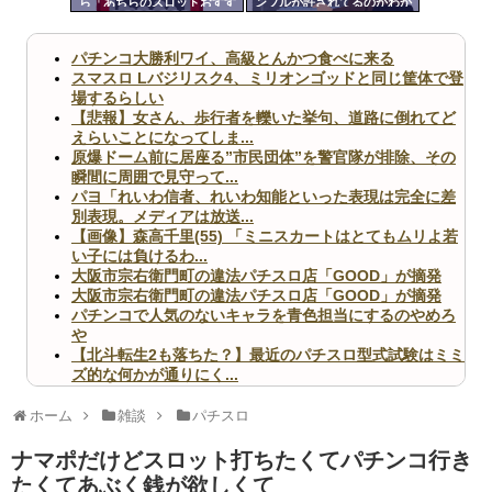
ら「あちらのスロットおすす
ンブルが許されてるのかわか
ツー
めですよ」って声かけられた
らん
んだが
ル
パチンコ大勝利ワイ、高級とんかつ食べに来る
スマスロ Lバジリスク4、ミリオンゴッドと同じ筐体で登
場するらしい
【悲報】女さん、歩行者を轢いた挙句、道路に倒れてど
えらいことになってしま...
原爆ドーム前に居座る”市民団体”を警官隊が排除、その
瞬間に周囲で見守って...
パヨ「れいわ信者、れいわ知能といった表現は完全に差
別表現。メディアは放送...
【画像】森高千里(55) 「ミニスカートはとてもムリよ若
い子には負けるわ...
大阪市宗右衛門町の違法パチスロ店「GOOD」が摘発
大阪市宗右衛門町の違法パチスロ店「GOOD」が摘発
パチンコで人気のないキャラを青色担当にするのやめろ
や
【北斗転生2も落ちた？】最近のパチスロ型式試験はミミ
ズ的な何かが通りにく...
無職のパチンコカス(22)なんやが、ワイの人生どれくら
いヤバいか教えて？...
ホーム
雑談
パチスロ
AngelBeats!とかいうクソアニメの思い出ｗｗｗ
ナマポだけどスロット打ちたくてパチンコ行き
たくてあぶく銭が欲しくて