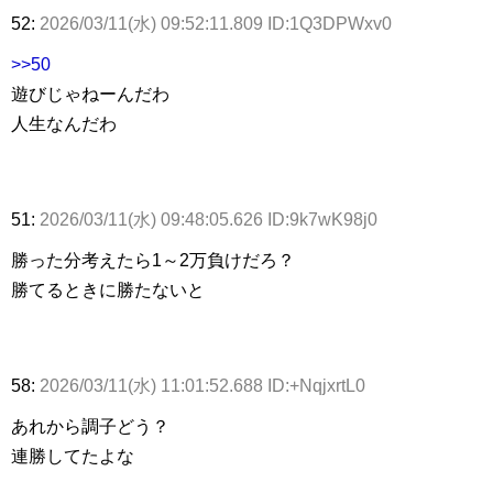
52:
2026/03/11(水) 09:52:11.809 ID:1Q3DPWxv0
>>50
遊びじゃねーんだわ
人生なんだわ
51:
2026/03/11(水) 09:48:05.626 ID:9k7wK98j0
勝った分考えたら1～2万負けだろ？
勝てるときに勝たないと
58:
2026/03/11(水) 11:01:52.688 ID:+NqjxrtL0
あれから調子どう？
連勝してたよな