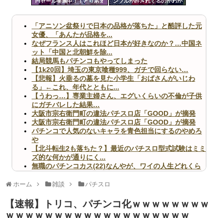
円セール実施中！！とりあえ
ンブルが許されてるのかわか
ツー
ず全部買うやろｗｗｗｗｗ
らん
ル
「アニソン盆祭りで日本の品格が落ちた」と酷評した元
女優、「あんたが品格を...
なぜフランス人はこれほど日本が好きなのか？…中国ネ
ット「中国と北朝鮮を除...
結局競馬もパチンコもやってしまった
【1k20回】埼玉の東京喰種999、ガチで回らない…
【悲報】火垂るの墓を見た小学生「おばさんがいじわ
る」←これ、年代とともに...
【うわっ…】専業主婦さん、エグいくらいの不倫が子供
にガチバレした結果…
大阪市宗右衛門町の違法パチスロ店「GOOD」が摘発
大阪市宗右衛門町の違法パチスロ店「GOOD」が摘発
パチンコで人気のないキャラを青色担当にするのやめろ
や
【北斗転生2も落ちた？】最近のパチスロ型式試験はミミ
ズ的な何かが通りにく...
無職のパチンコカス(22)なんやが、ワイの人生どれくら
いヤバいか教えて？...
AngelBeats!とかいうクソアニメの思い出ｗｗｗ
ホーム
雑談
パチスロ
【速報】トリコ、パチンコ化ｗｗｗｗｗｗｗｗ
ｗｗｗｗｗｗｗｗｗｗｗｗｗｗｗｗｗｗｗ