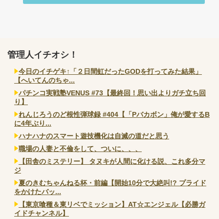
管理人イチオシ！
今日のイチゲキ↑「２日間虹だったGODを打ってみた結果」
【へいてんのちゃ...
パチンコ実戦塾VENUS #73【最終回！思い出よりガチ立ち回
り】
れんじろうのど根性弾球録 #404【「Pバカボン」俺が愛するB
に4年ぶり...
ハナハナのスマート遊技機化は自滅の道だと思う
職場の人妻と不倫をして、ついに、、、
【田舎のミステリー】 タヌキが人間に化ける説、これ多分マ
ジ
夏のきむちゃんねる杯・前編【開始10分で大絶叫!? プライド
をかけたバッ...
【東京喰種＆東リベでミッション】AT☆エンジェル【必勝ガ
イドチャンネル】