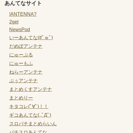
あんてなサイト
!ANTENNA?
2get
NewsPod
いーあんてな(#ﾟｗﾟ)
だめぽアンテナ
にゅーぷる
にゅーもふ
ねらーアンテナ
ぷぅアンテナ
まとめくすアンテナ
まとめりー
キタコレ(ﾟ∀ﾟ)！！
ギコあんてな(,,ﾟДﾟ)
スロパチまとめらいん
パチスロあんてな