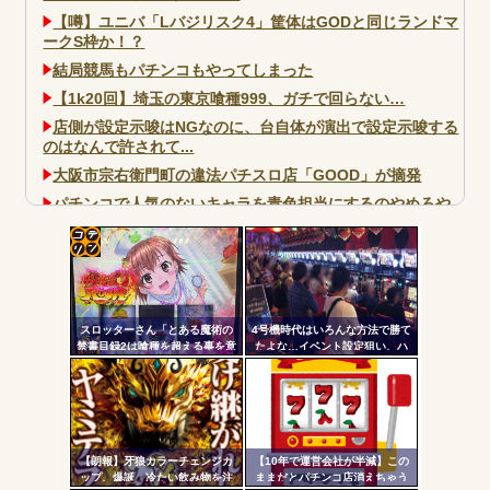
【噂】ユニバ「Lバジリスク4」筐体はGODと同じランドマ
ークS枠か！？
結局競馬もパチンコもやってしまった
【1k20回】埼玉の東京喰種999、ガチで回らない…
店側が設定示唆はNGなのに、台自体が演出で設定示唆する
のはなんで許されて...
大阪市宗右衛門町の違法パチスロ店「GOOD」が摘発
パチンコで人気のないキャラを青色担当にするのやめろや
ワイ、パチンコ屋店員の目の前で会員カードを握り潰し
「今までありがとう」と...
コテ
無職のパチンコカス(22)なんやが、ワイの人生どれくらい
ヤバいか教えて？...
リン
AngelBeats!とかいうクソアニメの思い出ｗｗｗ
スロッターさん「とある魔術の
4号機時代はいろんな方法で勝て
- 固
禁書目録2は喰種を超える事を意
たよな…イベント設定狙い、ハ
識して作ってるだけあって、演
イエナ、超技術介入機、新装狙
定リ
出・ゲーム性は東京喰種よりも
い…
ンク
良い」
自動
Powered by livedoor 相互RSS
更新
【朗報】牙狼カラーチェンジカ
【10年で運営会社が半減】この
ップ、爆誕 冷たい飲み物を注
ままだとパチンコ店消えちゃう
ツー