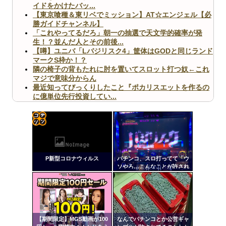
イドをかけたバッ...
【東京喰種＆東リベでミッション】AT☆エンジェル【必
勝ガイドチャンネル】
「これやってるだろ」朝一の抽選で天文学的確率が発
生！？並んだ人とその前後...
【噂】ユニバ「Lバジリスク4」筐体はGODと同じランド
マークS枠か！？
隣の椅子の背もたれに肘を置いてスロット打つ奴←これ
マジで意味分からん
最近知ってびっくりしたこと『ポカリスエットを作るの
に億単位先行投資してい...
【ヤバ杉】日本の無車検車「実は俺たち20万台も走って
ますｗ」←これどうす...
【閲覧注意】俺が近くにいると機械が壊れるんだけどさ
【画像】ペプシコーラ社、「こういうのでいいんだよ」
コテ
な新商品を発売
リン
P新型コロナウィルス
パチンコ、スロ打ってて「ウ
- 固
ソやろ…こんなことが許され
ていいのか！？」って思った
定リ
こと
ンク
Powered by livedoor 相互RSS
自動
更新
【期間限定】MGS動画が100
なんでパチンコとか公営ギャ