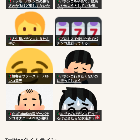
トッモ「パチンコの勝ち
パチンコをやめて、競馬
方わかるけど楽しくないか
もやめようとしている俺、
らやらないわ」
趣味がかなり減る
人生初パチンコにきたん
プロミスで借りた金でパ
やが
チンコ屋行ってくる
加害者ファースト パチ
パチンコ行きたくないの
ンコ業界
に行ってしまう
YouTube5ch音ゲーパチ
エヴァのパチンコ打って
ンコオナニーAPEXが趣味
るけど当たらなさ過ぎワロ
だけど結婚した俺の末路
タ