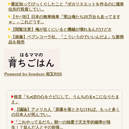
最近知ってびっくりしたこと『ポカリスエットを作るのに億単
位先行投資してい...
【ヤバ杉】日本の無車検車「実は俺たち20万台も走ってます
ｗ」←これどうす...
【閲覧注意】俺が近くにいると機械が壊れるんだけどさ
【画像】ペプシコーラ社、「こういうのでいいんだよ」な新商
品を発売
Powered by livedoor 相互RSS
格言「ち●ぽの心をクビにして、うんちのま●こになりたま
え」
【議論】アメリカ人「原爆を落とさなければ、もっと多く
の日本人が死んでい...
「これやってるだろ」朝一の抽選で天文学的確率が発
生！？並んだ人とその前後...