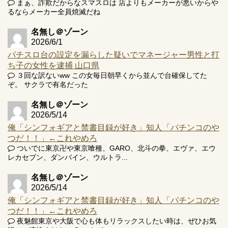
まぁ、詐欺だからなスマスロは 店よりもメーカーが悪いからや
Powered by livedoor 相互RSS
るならメーカー全員焼滅だね
名無し＠ゾーン
2026/6/1
パチスロ台の設定を漏らした疑いでマネージャー男性と打
ち子の女性を逮捕 山口県
３回な訳ないww この女毎日朝早くから並んで台確保してた
ぞ。 サクラで有名だった
名無し＠ゾーン
2026/5/14
俺「シンフォギアと禁書目録が好き」知人「パチンコのや
つだ！！」←これやめろ
ついでに東京卍や東京喰種、GARO、北斗の拳、エヴァ、エウ
レカセブン、ダンバイン、ウルトラ...
名無し＠ゾーン
2026/5/14
俺「シンフォギアと禁書目録が好き」知人「パチンコのや
つだ！！」←これやめろ
夜魅館東京や大阪で心も体もリラックスしたい時は、ぜひお気