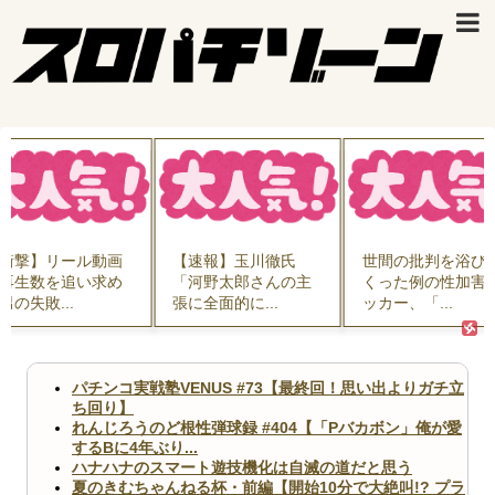
衝撃】リール動画
【速報】玉川徹氏
世間の批判を浴び
再生数を追い求め
「河野太郎さんの主
くった例の性加害
男の失敗...
張に全面的に...
ッカー、「...
パチンコ実戦塾VENUS #73【最終回！思い出よりガチ立
ち回り】
れんじろうのど根性弾球録 #404【「Pバカボン」俺が愛
するBに4年ぶり...
ハナハナのスマート遊技機化は自滅の道だと思う
夏のきむちゃんねる杯・前編【開始10分で大絶叫!? プラ