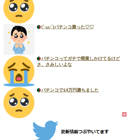
(´;ω;`)パチンコ勝った♡♡
パチンコってガチで廃業しかけてるけど
さ、さみしいよな
パチンコで14万円勝ちました