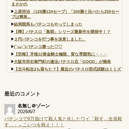
まさかの
上原浩治 （128勝134セーブ）「200勝と比べたら250セー
ブは簡単...
結局競馬もパチンコもやってしまった
【噂】パチスロ「島唄」シリーズ最新作を開発中！？
２円パチンコを打つ事を決意しました。
(´;ω;`)パチンコ勝った♡♡
【悲報】牙狼12黄金騎士極限、変な雰囲気に・・・
大阪市宗右衛門町の違法パチスロ店「GOOD」が摘発
【北斗転生2も落ちた？】最近のパチスロ型式試験はミミズ
的な何かが通りにく...
【実戦報告】e黄門ちゃま寿限無 初日の評判まとめ！コン
プ報告あり！弱予告...
最近のコメント
アズールレーン スロット評価はコイン持ちの悪い疑似ボ天
井の軽い絆？
名無し＠ゾーン
2026/6/7
パチンコで9万負けて殺人鬼と化したワイ「殺す…全員殺
す…」←こいつを救え！！！