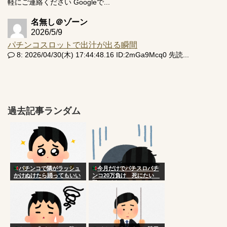
軽にご連絡ください Googleで...
名無し＠ゾーン
2026/5/9
パチンコスロットで出汁が出る瞬間
8: 2026/04/30(木) 17:44:48.16 ID:2mGa9Mcq0 先読...
過去記事ランダム
パチンコで隣がラッシュ
今月だけでパチスロパチ
かけぬけたら踊ってもいい
ンコ20万負け 死にたい
の？
殺してくれ