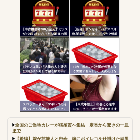
ぐと背景が浮かび上がる
けど…それでいいの？
ル
【中古機価格200万超え】ガラス
【新台】サンセイ「パチスロ牙
がバキバキになったSAOⅡの画
狼-闇を照らす者-」スペック情報
像が話題に…
判明！純増約9.1枚のAT機、疑似
ボ突破型、究極魔戒RUSHは継続
率82.6%のバトルタイプAT
パチンコ屋の「大量の人を適切
バカ「熊本のパチ屋が何事もな
に並ばせたりして裁く能力」←
く営業するらしい。人の心はな
これガチで凄いよなｗｗｗ
いのか」←なんでも自粛させた
がるヤツって害悪だよな
スロッターさん「マギレコの冷
【未成年禁止】出会える確率
遇ってどんな感じになるの？」
80%！？ここが一番出会えます
全国のご当地カレーが横須賀へ集結 定番から驚きの一皿
まで
【後編】嫁が芸能人と密会。嫁にボイレコを仕掛けた結果