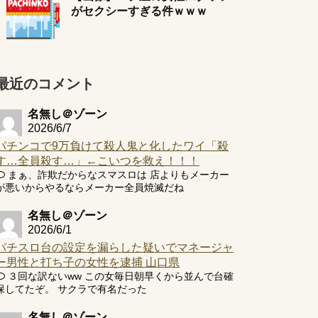
がセクシーすぎる件ｗｗｗ
最近のコメント
名無し＠ゾーン
2026/6/7
パチンコで9万負けて殺人鬼と化したワイ「殺
す…全員殺す…」←こいつを救え！！！
まぁ、詐欺だからなスマスロは 店よりもメーカー
が悪いからやるならメーカー全員焼滅だね
名無し＠ゾーン
2026/6/1
パチスロ台の設定を漏らした疑いでマネージャ
ー男性と打ち子の女性を逮捕 山口県
３回な訳ないww この女毎日朝早くから並んで台確
保してたぞ。 サクラで有名だった
名無し＠ゾーン