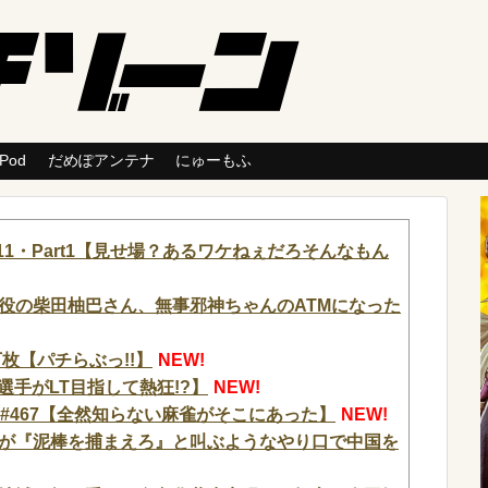
 Pod
だめぽアンテナ
にゅーもふ
1・Part1【見せ場？あるワケねぇだろそんなもん
役の柴田柚巴さん、無事邪神ちゃんのATMになった
枚【パチらぶっ!!】
NEW!
選手がLT目指して熱狂!?】
NEW!
 #467【全然知らない麻雀がそこにあった】
NEW!
が『泥棒を捕まえろ』と叫ぶようなやり口で中国を