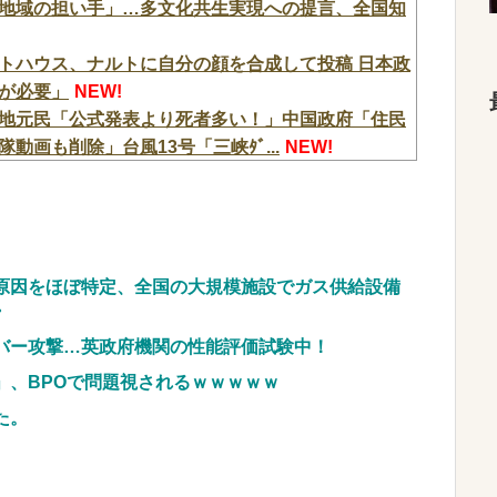
地域の担い手」…多文化共生実現への提言、全国知
トハウス、ナルトに自分の顔を合成して投稿 日本政
が必要」
NEW!
地元民「公式発表より死者多い！」中国政府「住民
画も削除」台風13号「三峡ﾀﾞ...
NEW!
た・・・」
NEW!
プでも下皿はガッチガチがデフォ」←マジで無駄な事
ヤバい！エグい！エグい！アツい！アツい！」←語
原因をほぼ特定、全国の大規模施設でガス供給設備
・
判明！機種はe無職転生で台数は12500台！
NEW!
w w w w w w w w w w
NEW!
イバー攻撃…英政府機関の性能評価試験中！
、チェンソーで竹を切るだけで600万再生を突破してし
」、BPOで問題視されるｗｗｗｗｗ
w w w w w w w
NEW!
た。
現実に気付いてしまった結果…
NEW!
顔へ←これw w w w w w w w
NEW!