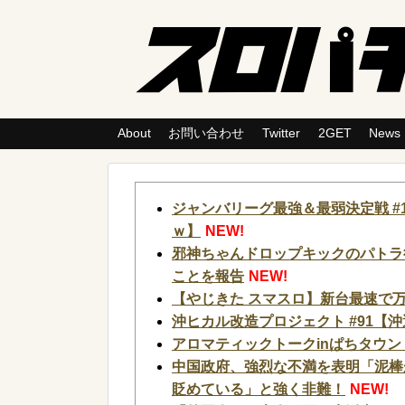
About
お問い合わせ
Twitter
2GET
News
ジャンバリーグ最強＆最弱決定戦 #1
ｗ】
NEW!
邪神ちゃんドロップキックのパトラ
ことを報告
NEW!
【やじきた スマスロ】新台最速で万
沖ヒカル改造プロジェクト #91【沖
アロマティックトークinぱちタウン
中国政府、強烈な不満を表明「泥棒
貶めている」と強く非難！
NEW!