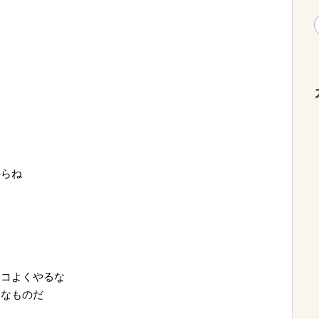
からね
ンコよくやるな
うなものだ