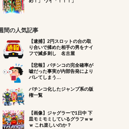
め！」 ワイ「！！！」
週間の人気記事
【逮捕】2円スロットの台の取
り合いで揉めた相手の男をナイ
フで滅多刺し 名古屋
【悲報】パチンコの完全確率が
嘘だった事実が内部告発により
バレてしまう…
パチンコ化したジャンプ系の版
権一覧
【画像】ジャグラーで1日中 下
皿モミモミしているグラフｗｗ
ｗ これ楽しいのか？