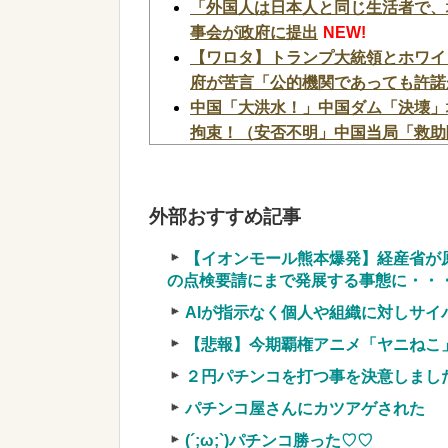
「外国人は日本人と同じ生活者で、
事会が政府に提出
NEW!
【ワロタ】トランプ大統領とホワイ
府が苦言「公的機関であっても許諾
中国「大洪水！」中国ダム「決壊」
拘束！（安否不明」中国当局「救助隊動
邪神ちゃん作者「打たなきゃ良かっ
4号機ジジイ「どんなノーマルタイ
やってるよな
NEW!
外部おすすめ記事
連れ打ちしてるクソガキ「ヤバい！
彙力無さすぎだろｗｗｗ
NEW!
【イオンモール熊本爆発】経産省が
の点検要請にまで発展する事態に・・
2026年7月に最も売れたパチンコが
【画像】アイドルのオフ会の光景、レベチw 
AIが指示なく個人や組織に対しサ
【衝撃】YouTuber山口達也さん
【悲報】今期覇権アニメ「ヤニねこ
まう←正直、こう言うのでいいんだよなw 
２円パチンコを打つ事を決意しまし
【超絶悲報】婚活女子さん、残酷な
【速報】へずまりゅうさん、完全に聖人の
パチンコ屋さんにカツアゲされた
実質確率という罠
(´;ω;`)パチンコ勝った♡♡