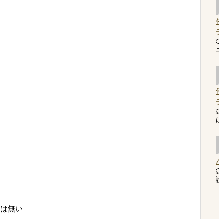
読
くは無い