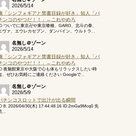
2026/5/14
俺「シンフォギアと禁書目録が好き」知人「パ
チンコのやつだ！！」←これやめろ
ついでに東京卍や東京喰種、GARO、北斗の拳、
エヴァ、エウレカセブン、ダンバイン、ウルトラ...
名無し＠ゾーン
2026/5/14
俺「シンフォギアと禁書目録が好き」知人「パ
チンコのやつだ！！」←これやめろ
夜魅館東京や大阪で心も体もリラックスしたい時
は、ぜひお気軽にご連絡ください Googleで...
名無し＠ゾーン
2026/5/9
パチンコスロットで出汁が出る瞬間
8: 2026/04/30(木) 17:44:48.16 ID:2mGa9Mcq0 先
...