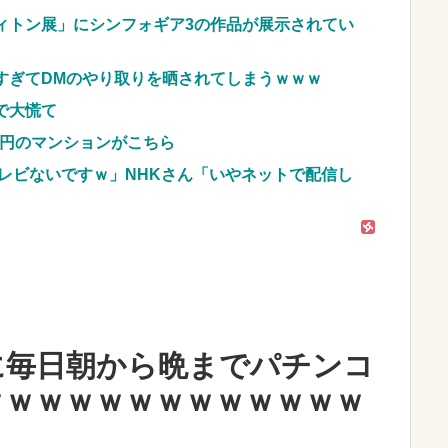
車のレンタル 五所川原 青森
ィトン展」にシンフォギア3の作品が展示されてい
JpnI) Part6 みんなの予想
すぎてDMのやり取りを晒されてしまうｗｗｗ
で大慌て
億円のマンションがこちら
レビないですｗ」NHKさん「いやネットで配信し
に毎日朝から晩までパチンコ
ｗｗｗｗｗｗｗｗｗｗｗｗｗ