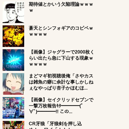
期待値とかいう欠陥理論ｗｗｗ
ｗ
蒼天とシンフォギアのコピペｗ
ｗｗｗｗ
【画像】ジャグラーで2000枚く
らい出たら急に下山する現象ｗ
ｗｗｗｗ
まどマギ初視聴後俺「さやカス
は雑魚の癖に余計な事しかしね
ぇなやっぱり杏子かほむほ...
【画像】セイクリッドセブンで
一撃万枚報告ｷﾀ━━━━(ﾟ
∀ﾟ)━━━━!! この...
CR牙狼「牙狼剣を押し込