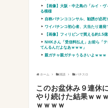
車上のテントでキャンプ 民泊施設が
【画像】大阪・中之島の「ルイ・ヴ
【競馬・難解】6/30(水)第44回帝王賞(
る模様
名機が生まれなかった悲しい枠
自称パチンココンサル、勧誘が必死
ワイパチンコ初心者、大当たり連発
【画像】フィリピンで買える約1.5
NHKさん「受信料払え」お前ら「テ
Powered by livedoor 相互RSS
てんるんだよなあｗｗｗ」
親ガチャ親ガチャうるさいよｗｗｗ
ホーム
雑談
パチスロ
このお盆休み９連休
やり続けた結果ｗｗ
ｗｗｗｗ