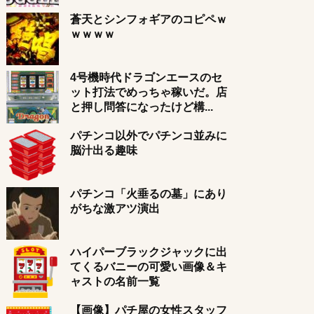
蒼天とシンフォギアのコピペｗ
ｗｗｗｗ
4号機時代ドラゴンエースのセ
ット打法でめっちゃ稼いだ。店
と押し問答になったけど構...
パチンコ以外でパチンコ並みに
脳汁出る趣味
パチンコ「火垂るの墓」にあり
がちな激アツ演出
ハイパーブラックジャックに出
てくるバニーの可愛い画像＆キ
ャストの名前一覧
【画像】パチ屋の女性スタッフ