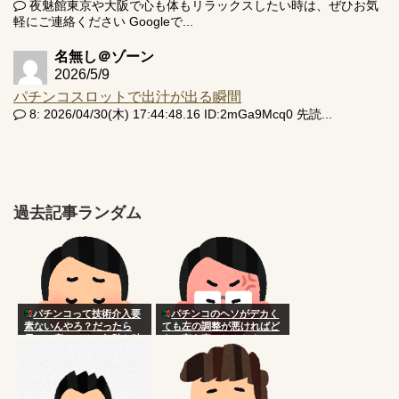
夜魅館東京や大阪で心も体もリラックスしたい時は、ぜひお気
軽にご連絡ください Googleで...
名無し＠ゾーン
2026/5/9
パチンコスロットで出汁が出る瞬間
8: 2026/04/30(木) 17:44:48.16 ID:2mGa9Mcq0 先読...
過去記事ランダム
パチンコって技術介入要
パチンコのヘソがデカく
素ないんやろ？だったら
ても左の調整が悪ければど
長々と座ってるの無駄な時
うと言う事はねんだよ
間じゃね