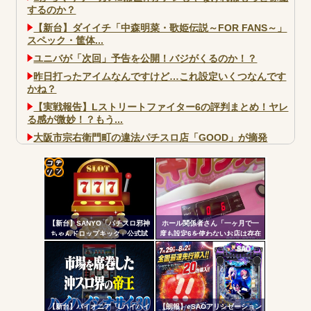
するのか？
【新台】ダイイチ「中森明菜・歌姫伝説～FOR FANS～」
スペック・筐体...
ユニバが「次回」予告を公開！バジがくるのか！？
昨日打ったアイムなんですけど…これ設定いくつなんです
かね？
【実戦報告】Lストリートファイター6の評判まとめ！ヤレ
る感が微妙！？もう...
大阪市宗右衛門町の違法パチスロ店「GOOD」が摘発
パチンコで人気のないキャラを青色担当にするのやめろや
ワイ、パチンコ屋店員の目の前で会員カードを握り潰し
「今までありがとう」と...
コテ
無職のパチンコカス(22)なんやが、ワイの人生どれくらい
リン
ヤバいか教えて？...
【新台】SANYO「パチスロ邪神
ホール関係者さん「一ヶ月で一
- 固
AngelBeats!とかいうクソアニメの思い出ｗｗｗ
ちゃんドロップキック」公式試
度も設定6を使わないお店は存在
打動画公開！演出の作り込みい
しないと思っています。6使った
定リ
いなｗｗｗ
事がない店長も存在しないと思
ンク
う」←これガチ?！
自動
更新
【新台】パイオニア「Lハイハイ
【朗報】eSAOアリシゼーション