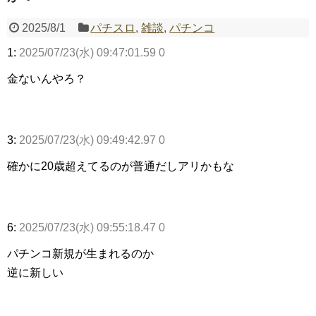
2025/8/1
パチスロ
,
雑談
,
パチンコ
Powered by livedoor 相互RSS
1:
2025/07/23(水) 09:47:01.59 0
金ないんやろ？
3:
2025/07/23(水) 09:49:42.97 0
確かに20歳超えてるのが普通だしアリかもな
6:
2025/07/23(水) 09:55:18.47 0
パチンコ新規が生まれるのか
逆に新しい