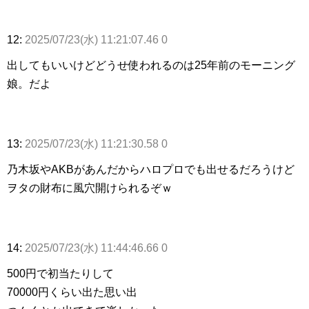
12:
2025/07/23(水) 11:21:07.46 0
出してもいいけどどうせ使われるのは25年前のモーニング
娘。だよ
13:
2025/07/23(水) 11:21:30.58 0
乃木坂やAKBがあんだからハロプロでも出せるだろうけど
ヲタの財布に風穴開けられるぞｗ
14:
2025/07/23(水) 11:44:46.66 0
500円で初当たりして
70000円くらい出た思い出