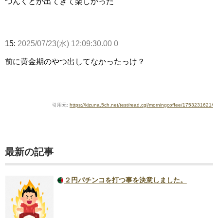
つんくとか出てきて楽しかった
15:
2025/07/23(水) 12:09:30.00 0
前に黄金期のやつ出してなかったっけ？
引用元:
https://kizuna.5ch.net/test/read.cgi/morningcoffee/1753231621/
最新の記事
２円パチンコを打つ事を決意しました。