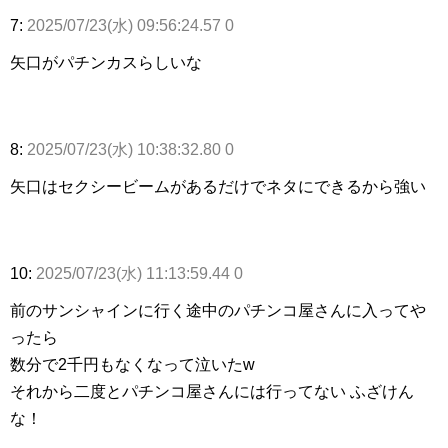
7:
2025/07/23(水) 09:56:24.57 0
矢口がパチンカスらしいな
8:
2025/07/23(水) 10:38:32.80 0
矢口はセクシービームがあるだけでネタにできるから強い
10:
2025/07/23(水) 11:13:59.44 0
前のサンシャインに行く途中のパチンコ屋さんに入ってや
ったら
数分で2千円もなくなって泣いたw
それから二度とパチンコ屋さんには行ってない ふざけん
な！