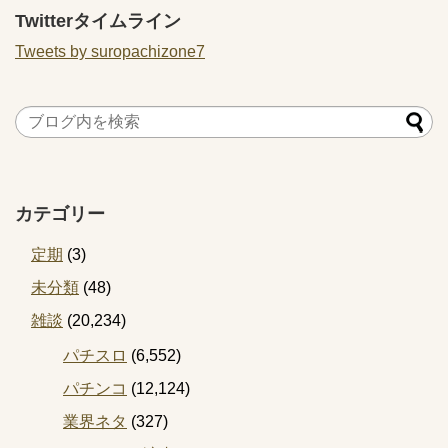
Twitterタイムライン
Tweets by suropachizone7
カテゴリー
定期
(3)
未分類
(48)
雑談
(20,234)
パチスロ
(6,552)
パチンコ
(12,124)
業界ネタ
(327)