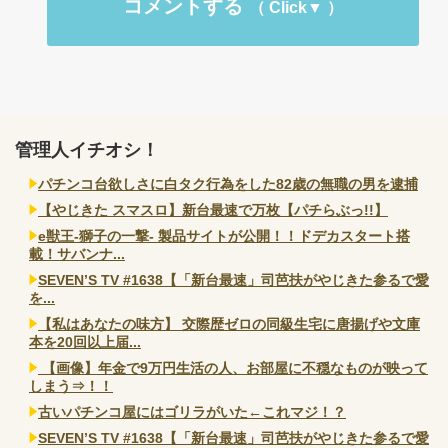
コメントする
管理人イチオシ！
パチンコ台欲しさに白タク行為をした82歳の無職の男を逮捕
【やじきた スマスロ】新台最速で万枚【パチらぶっ!!】
e獣王-獅子の一撃- 製品サイトが公開！！ドデカスタート搭
載！サバンナ...
SEVEN’S TV #1638【「新台最速」司芭扶がやじきた参るで愛
を...
【私はあなたの味方】 交際歴ゼロの同級生宅に唐揚げや文庫
本を20回以上届...
【画像】年金で9万円生活の人、お部屋に不穏なものが映って
しまう⇒！！
古いパチンコ屋にはゴリラがいた←これマジ！？
SEVEN’S TV #1638【「新台最速」司芭扶がやじきた参るで愛