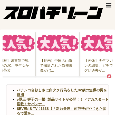
悲報】図書館で勉
【動画】中国の山道
【画像】少年マガ
中のJK、中年女か
で撮影された恐怖映
ンの編集、ガチで
滅茶苦...
像が(((...
グい過去が...
パチンコ台欲しさに白タク行為をした82歳の無職の男を
逮捕
e獣王-獅子の一撃- 製品サイトが公開！！ドデカスタート
搭載！サバンナ...
SEVEN’S TV #1638【「新台最速」司芭扶がやじきた参
るで愛を...