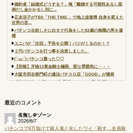
婚約者「結婚式どうする？」俺「離婚する可能性あるし面
倒だし金かかるし別に...
広末涼子がTBS「THE TIME,」で地上波復帰 自身を変えた
次男の言...
パチンコ台欲しさに白タク行為をした82歳の無職の男を逮
捕
ユニバが「次回」予告を公開！バジがくるのか！？
２円パチンコを打つ事を決意しました。
(´;ω;`)パチンコ勝った♡♡
【悲報】牙狼12黄金騎士極限、変な雰囲気に・・・
大阪市宗右衛門町の違法パチスロ店「GOOD」が摘発
【北斗転生2も落ちた？】最近のパチスロ型式試験はミミズ
的な何かが通りにく...
【実戦報告】e黄門ちゃま寿限無 初日の評判まとめ！コン
プ報告あり！弱予告...
最近のコメント
アズールレーン スロット評価はコイン持ちの悪い疑似ボ天
井の軽い絆？
名無し＠ゾーン
2026/6/7
パチンコで9万負けて殺人鬼と化したワイ「殺す…全員殺