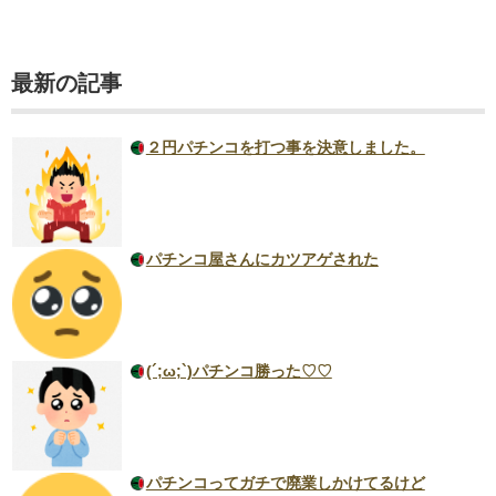
最新の記事
２円パチンコを打つ事を決意しました。
パチンコ屋さんにカツアゲされた
(´;ω;`)パチンコ勝った♡♡
パチンコってガチで廃業しかけてるけど