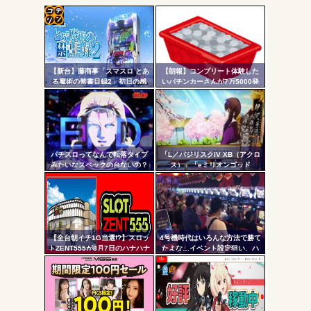
ワイ、パチンコ屋店員の目の前で会員カードを握り潰し
「今までありがとう」と...
コテ
無職のパチンコカス(22)なんやが、ワイの人生どれくらい
ヤバいか教えて？...
リン
AngelBeats!とかいうクソアニメの思い出ｗｗｗ
【新台】藤商事「スマスロ とあ
【朗報】コンプリート体験した
- 固
る魔術の禁書目録2」初日の感
いパチンカーさんが7万5000発
想・評判まとめ！噛み合った瞬
出ている台に着席した結果ｗｗ
定リ
間はめっちゃおもろい。全6&コ
ｗ
ンク
ンプリートデータも
自動
Powered by livedoor 相互RSS
更新
パチスロってなんで転落タイプ
「L／バジリスクIV XB（アクロ
みたいなスペックの台ないの？
ス）」「eミリオンゴッド
ツー
3CHB（メーシー）」「L／Vivy
／A5（大都）」が検定通過
ル
【全台朝イチ1G当選!?】スロッ
4号機時代はいろんな方法で勝て
トZENT555が8月7日のハナハナ
たよな…イベント設定狙い、ハ
にモーニングを仕込んだらしい
イエナ、超技術介入機、新装狙
ｗｗｗｗ
い…