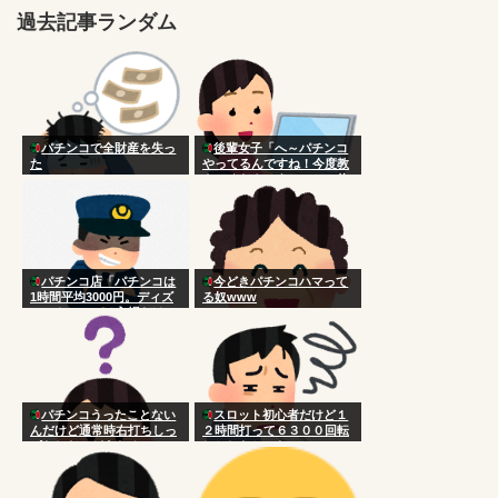
過去記事ランダム
パチンコで全財産を失っ
後輩女子「へ～パチンコ
た
やってるんですね！今度教
えてくださいよ～ｗ」 俺
「あははｗまぁコツとかな
いけど台選びかなやっぱ
ｗ」
パチンコ店「パチンコは
今どきパチンコハマって
1時間平均3000円。ディズ
る奴www
ニーやユニバは入場だけで
1万円かかる。パチンコ店
はボッタクリではない」
パチンコうったことない
スロット初心者だけど１
んだけど通常時右打ちしっ
２時間打って６３００回転
ぱなしだとどうなるの？
しかしなかった