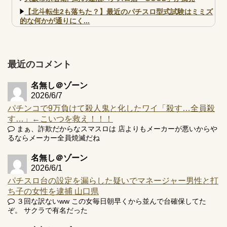
【北斗転生2も落ちた？】最近のパチスロ型式試験はミミズ
的な何かが通りにく...
【実戦報告】e黄門ちゃま寿限無 初日の評判まとめ！コン
プ報告あり！弱予告...
アズールレーン スロット評価はコイン持ちの悪い疑似ボ天
最近のコメント
井の軽い絆？
名無し＠ゾーン
2026/6/7
パチンコで9万負けて殺人鬼と化したワイ「殺す…全員殺
す…」←こいつを救え！！！
Powered by livedoor 相互RSS
まぁ、詐欺だからなスマスロは 店よりもメーカーが悪いからや
るならメーカー全員焼滅だね
名無し＠ゾーン
2026/6/1
パチスロ台の設定を漏らした疑いでマネージャー男性と打
ち子の女性を逮捕 山口県
３回な訳ないww この女毎日朝早くから並んで台確保してた
ぞ。 サクラで有名だった