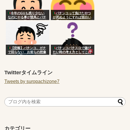
今年のGUも残り少ない
パチンコって負けたやつ
なのにやる事が競馬とパチ
が死ぬようにすれば面白い
ンコとウマ娘と終わったド
と思うんだが
ラクエのレベル上げと酒し
かないんだが
【悲報】パチンコ、ガチ
パチンコパチスロで遊び
で回らない お前らの想像
たい時の考え方としてこれ
の100倍回らない
正しい？
Twitterタイムライン
Tweets by suropachizone7
カテゴリー