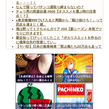
る・・・！！
なんで国ってパチンコ屋取り締まらないの？
チェリ男の悠遊自適 #608【オススメを選ぶ時の注意
点！？】
e東京喰種999でLT入ると周囲から「駆け抜けろ！」って
思念を凄まじく感...
漢は黙ってミクちゃんガイア #04【新シーズン 本気でツ
モりに行きます】
最近知ってびっくりしたこと『ポカリスエットを作るの
に億単位先行投資してい...
【ヤバ杉】日本の無車検車「実は俺たち20万台も走って
ますｗ」←これどうす...
【閲覧注意】俺が近くにいると機械が壊れるんだけどさ
【画像】ペプシコーラ社、「こういうのでいいんだよ」
な新商品を発売
コテ
リン
【未成年禁止】出会える確率
パチンコ行きたいけど打ちた
- 固
80%！？ここが一番出会えま
い台がない
す
定リ
Powered by livedoor 相互RSS
ンク
自動
更新
パチンコ屋で帰り際に店員か
はいふりのパチンコで2万発