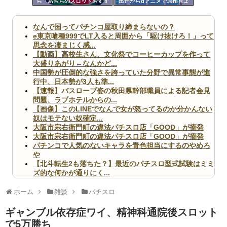
ら「あちらのスロットおすす
出たからdアニメで原作見よ
ツー
めですよ」って声かけられた
うと思う
んだが
ル
なんで国ってパチンコ屋取り締まらないの？
e東京喰種999でLT入ると周囲から「駆け抜けろ！」って
思念を凄まじく感...
【動画】高校生さん、文化祭でコーヒーカップを作って
大盛りあがり←なんかど...
中国勢が圧倒的な強さを誇っていた分野で異常事態が進
行中、日本勢が3人も準...
【速報】バスローブ姿の秋田県幹部職員による記者会見
問題、ラブホテルからの...
【画像】このLINEでなんで女が怒ってるのか分かんない
奴はモテない奴確定...
大阪市宗右衛門町の違法パチスロ店「GOOD」が摘発
大阪市宗右衛門町の違法パチスロ店「GOOD」が摘発
パチンコで人気のないキャラを青色担当にするのやめろ
や
【北斗転生2も落ちた？】最近のパチスロ型式試験はミミ
ズ的な何かが通りにく...
無職のパチンコカス(22)なんやが、ワイの人生どれくら
いヤバいか教えて？...
ホーム
雑談
パチスロ
AngelBeats!とかいうクソアニメの思い出ｗｗｗ
ギャンブル依存症ワイ、精神科通院後スロット
で5万勝ち