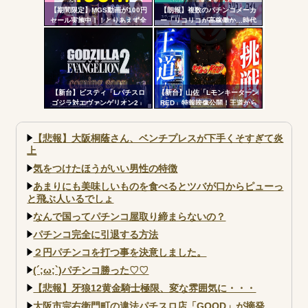
【期間限定】MGS動画が100円
【朗報】複数のパチンコメーカ
セール実施中！！とりあえず全
ー「リコリコが高稼働か…時代
部買うやろｗｗｗｗｗ
はライトミドルだ！」
【新台】ビスティ「Lパチスロ
【新台】山佐「Lモンキーターン
ゴジラ対エヴァンゲリオン2」
RED」特報映像公開！王道から
PV第一弾公開！Gの衝撃再
挑戦へ
来！！！
【悲報】大阪桐蔭さん、ベンチプレスが下手くそすぎて炎
上
気をつけたほうがいい男性の特徴
あまりにも美味しいものを食べるとツバが口からピューっ
と飛ぶ人いるでしょ
なんで国ってパチンコ屋取り締まらないの？
パチンコ完全に引退する方法
２円パチンコを打つ事を決意しました。
(´;ω;`)パチンコ勝った♡♡
【悲報】牙狼12黄金騎士極限、変な雰囲気に・・・
大阪市宗右衛門町の違法パチスロ店「GOOD」が摘発