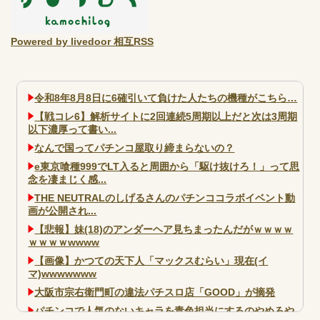
Powered by livedoor 相互RSS
令和8年8月8日に6確引いて負けた人たちの機種がこちら…
【戦コレ6】解析サイトに2回連続5周期以上だと次は3周期
以下濃厚って書い...
なんで国ってパチンコ屋取り締まらないの？
e東京喰種999でLT入ると周囲から「駆け抜けろ！」って思
念を凄まじく感...
THE NEUTRALのしげるさんのパチンココラボイベント動
画が公開され...
【悲報】妹(18)のアンダーヘア見ちまったんだがｗｗｗｗ
ｗｗｗｗwwww
【画像】かつての天下人「マックスむらい」現在(イ
マ)wwwwwww
大阪市宗右衛門町の違法パチスロ店「GOOD」が摘発
パチンコで人気のないキャラを青色担当にするのやめろや