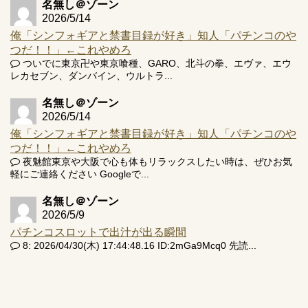
名無し＠ゾーン
2026/5/14
俺「シンフォギアと禁書目録が好き」知人「パチンコのや
つだ！！」←これやめろ
ついでに東京卍や東京喰種、GARO、北斗の拳、エヴァ、エウ
レカセブン、ダンバイン、ウルトラ...
名無し＠ゾーン
2026/5/14
俺「シンフォギアと禁書目録が好き」知人「パチンコのや
つだ！！」←これやめろ
夜魅館東京や大阪で心も体もリラックスしたい時は、ぜひお気
軽にご連絡ください Googleで...
名無し＠ゾーン
2026/5/9
パチンコスロットで出汁が出る瞬間
8: 2026/04/30(木) 17:44:48.16 ID:2mGa9Mcq0 先読...