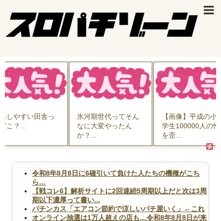
らしやすい田舎っ
氷河期世代ってそん
【画像】平成の小
どこ？...
なに大変やったん
学生100000人の
か？...
を歪...
令和8年8月8日に6確引いて負けた人たちの機種がこち
ら…
【戦コレ6】解析サイトに2回連続5周期以上だと次は3周
期以下濃厚って書い...
パチンカス「エアコン節約で涼しいパチ屋いく」←これ
オンライン抽選は1万人超えの店も…令和8年8月8日が来