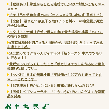
【動画あり】常連からしたら迷惑でしかない情報がこちらｗｗ
ｗｗｗ
チェリ男の悠遊自適 #608【オススメを選ぶ時の注意点！？】
【悲痛】 溺れた11歳息子を助けようと川へ…40歳父親が死亡
息子は母親...
イタリア・ナポリ近郊で過去40年で最大規模の地震「M4.7」
の揺れを観測
e東京喰種999でLT入ると周囲から「駆け抜けろ！」って思念
を凄まじく感...
漢は黙ってミクちゃんガイア #04【新シーズン 本気でツモり
に行きます】
最近知ってびっくりしたこと『ポカリスエットを作るのに億単
位先行投資してい...
【ヤバ杉】日本の無車検車「実は俺たち20万台も走ってます
ｗ」←これどうす...
【閲覧注意】俺が近くにいると機械が壊れるんだけどさ
【画像】ペプシコーラ社、「こういうのでいいんだよ」な新商
品を発売