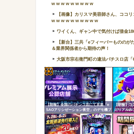
w w w w w w w w w
【画像】カリスマ美容師さん、ココリ
w w w w w w w w w w
ワイくん、ギャン中で気付けば借金18
【新台】三共「eフィーバーもののが
＆業界関係者から期待の声！
大阪市宗右衛門町の違法パチスロ店「
コテ
リン
- 固
【朗報】全国のパチンコ店にて京楽「e
【朗報】コス
定リ
SAOアリシゼーション夜空」のデモ機プ
にリアルみ
ンク
レミアム展示が始まる！SAOファンは急
音部の実機も
げ！！！
自動
更新