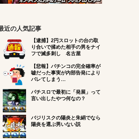
最近の人気記事
【逮捕】2円スロットの台の取
り合いで揉めた相手の男をナイ
フで滅多刺し 名古屋
【悲報】パチンコの完全確率が
嘘だった事実が内部告発により
バレてしまう…
パチスロで最初に「発展」って
言い出したやつ何なの？
バジリスクの陽炎と朱絹でなら
陽炎を選ぶ男いない説