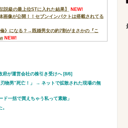
市伝説級の最上位STに入れた結果】
NEW!
筐体画像が公開！！セブンインパクトは搭載されてる
不倫》になる？→既婚男女の約7割がまさかの『こ
w
NEW!
ぎたので病院が外人の治療を断るようになってしま
賛成・・・・
NEW!
直し論は許すわけにいかない」 ネット「議論すらす
」
NEW!
が運営会社の株引き受けへ [8/6]
(43億円分)」を注文し全てキャンセルした女逮捕
刃物男”死亡！」 → ネットで拡散された現場の無
合うの地獄すぎる、男はどうやって耐えてんの？」
ァード一括で買えちゃう私って素敵」
に
NEW!
た。
←こう言うのでいいんだよが目一杯詰まってると話
リコ田中みたいなチー牛を大変身させた結果がこち