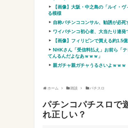
らw w w w w w w w w w w
NEW!
【画像】大阪・中之島の「ルイ・ヴ
実質確率という罠
る模様
車上のテントでキャンプ 民泊施設が
自称パチンココンサル、勧誘が必死
【競馬・難解】6/30(水)第44回帝王賞(
名機が生まれなかった悲しい枠
ワイパチンコ初心者、大当たり連発
【画像】フィリピンで買える約1.5
NHKさん「受信料払え」お前ら「テ
てんるんだよなあｗｗｗ」
親ガチャ親ガチャうるさいよｗｗｗ
Powered by livedoor 相互RSS
ホーム
雑談
パチスロ
パチンコパチスロで
れ正しい？