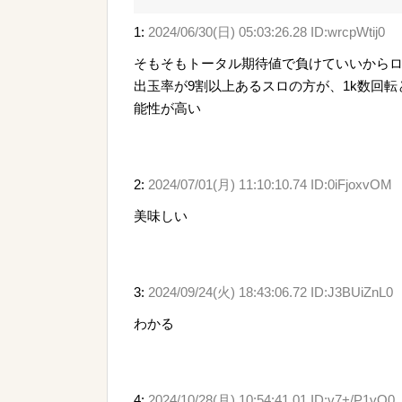
1:
2024/06/30(日) 05:03:26.28 ID:wrcpWtij0
そもそもトータル期待値で負けていいからロ
出玉率が9割以上あるスロの方が、1k数回
能性が高い
2:
2024/07/01(月) 11:10:10.74 ID:0iFjoxvOM
美味しい
3:
2024/09/24(火) 18:43:06.72 ID:J3BUiZnL0
わかる
4:
2024/10/28(月) 10:54:41.01 ID:v7+/P1vQ0