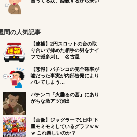
言ってる奴、論破するから来い
週間の人気記事
【逮捕】2円スロットの台の取
り合いで揉めた相手の男をナイ
フで滅多刺し 名古屋
【悲報】パチンコの完全確率が
嘘だった事実が内部告発により
バレてしまう…
パチンコ「火垂るの墓」にあり
がちな激アツ演出
【画像】ジャグラーで1日中 下
皿モミモミしているグラフｗｗ
ｗ これ楽しいのか？