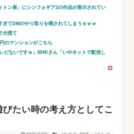
ィトン展」にシンフォギア3の作品が展示されてい
車のレンタル 五所川原 青森
すぎてDMのやり取りを晒されてしまうｗｗｗ
JpnI) Part6 みんなの予想
で大慌て
億円のマンションがこちら
レビないですｗ」NHKさん「いやネットで配信し
遊びたい時の考え方としてこ