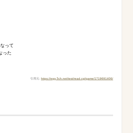
くなって
なった
引用元:
https://egg.5ch.net/test/read.cgi/game/1719691406/