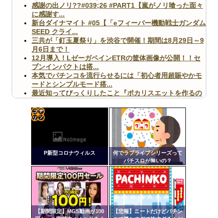
感謝の出ノリ??#039;26 #PART1【嵐がノリ喰った面々
に感謝す...
新台ダイナマイト #05【「eフィーバー機動戦士ガンダム
SEED クライ...
三共が「釘玉夏祭り」を渋谷で開催！期間は8月29日～9
月6日まで！
12月導入！LゼーガペインETRの筐体画像が公開！！セ
ブンインパクトは搭...
本気でパチンコを流行らせるには「初心者用超賑やかモ
ードとシンプルモード搭...
最近知ってびっくりしたこと『ポカリスエットを作るの
に億単位先行投資してい...
【ヤバ杉】日本の無車検車「実は俺たち20万台も走って
ますｗ」←これどうす...
【閲覧注意】俺が近くにいると機械が壊れるんだけどさ
コテ
【画像】ペプシコーラ社、「こういうのでいいんだよ」
リン
な新商品を発売
P新型コロナウィルス
何でラブライブシリーズって
- 固
パチスロが無いの？
定リ
ンク
自動
Powered by livedoor 相互RSS
更新
【期間限定】MGS動画が100
【悲報】ニートだけどパチン