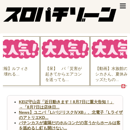
呆】 パ「災害が
【動画】水族館のア
【動画】R2-D2の
きてからエアコン
シカさん、夏休みキ
叫からしか得られ
送っても...
ッズたちの...
い栄養...
KEIZ守山店「近日動きます！8月7日に重大告知！」
→「8月7日は店休日...
News】ユニバ「L/バジリスクⅣXB」、北電子「Lライザ
のアトリエKD...
パチンカスが遠隔だのホルコンだの言うからホールは客
を舐めるし釘も開けない...