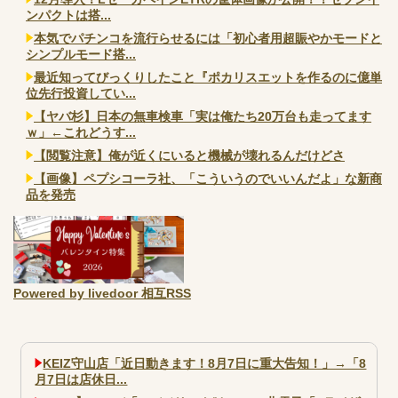
ンパクトは搭...
本気でパチンコを流行らせるには「初心者用超賑やかモードと
シンプルモード搭...
最近知ってびっくりしたこと『ポカリスエットを作るのに億単
位先行投資してい...
【ヤバ杉】日本の無車検車「実は俺たち20万台も走ってます
ｗ」←これどうす...
【閲覧注意】俺が近くにいると機械が壊れるんだけどさ
【画像】ペプシコーラ社、「こういうのでいいんだよ」な新商
品を発売
Powered by livedoor 相互RSS
KEIZ守山店「近日動きます！8月7日に重大告知！」→「8
月7日は店休日...