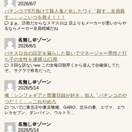
2026/6/7
パチンコで9万負けて殺人鬼と化したワイ「殺す…全員殺
す…」←こいつを救え！！！
まぁ、詐欺だからなスマスロは 店よりもメーカーが悪いからや
Powered by livedoor 相互RSS
るならメーカー全員焼滅だね
名無し＠ゾーン
2026/6/1
パチスロ台の設定を漏らした疑いでマネージャー男性と打
ち子の女性を逮捕 山口県
３回な訳ないww この女毎日朝早くから並んで台確保してた
ぞ。 サクラで有名だった
名無し＠ゾーン
2026/5/14
俺「シンフォギアと禁書目録が好き」知人「パチンコのや
つだ！！」←これやめろ
ついでに東京卍や東京喰種、GARO、北斗の拳、エヴァ、エウ
レカセブン、ダンバイン、ウルトラ...
名無し＠ゾーン
2026/5/14