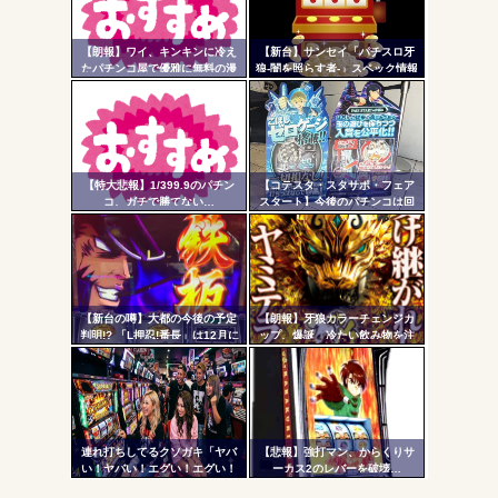
自動
更新
【朗報】ワイ、キンキンに冷え
【新台】サンセイ「パチスロ牙
たパチンコ屋で優雅に無料の漫
狼-闇を照らす者-」スペック情報
Powered by livedoor 相互RSS
ツー
画を楽しむｗｗｗｗ
判明！純増約9.1枚のAT機、疑似
ボ突破型、究極魔戒RUSHは継続
ル
率82.6%のバトルタイプAT
【特大悲報】1/399.9のパチン
【コテスタ・スタサポ・フェア
コ、ガチで勝てない…
スタート】今後のパチンコは回
数固定系必須でいいよな。そし
て釘は完全に廃止するべき
【新台の噂】大都の今後の予定
【朗報】牙狼カラーチェンジカ
判明!? 「L押忍!番長」は12月に
ップ、爆誕 冷たい飲み物を注
登場か
ぐと背景が浮かび上がる
連れ打ちしてるクソガキ「ヤバ
【悲報】強打マン、からくりサ
い！ヤバい！エグい！エグい！
ーカス2のレバーを破壊…
アツい！アツい！」←語彙力無