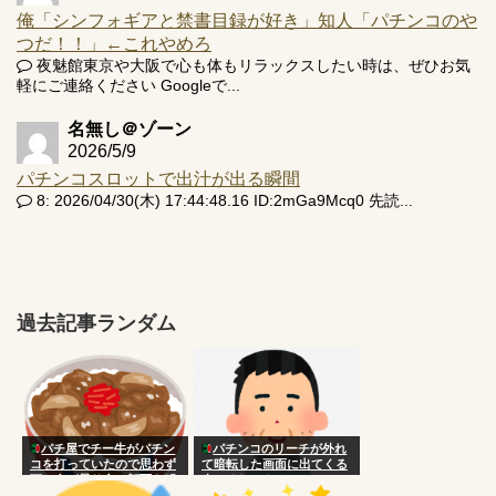
俺「シンフォギアと禁書目録が好き」知人「パチンコのや
つだ！！」←これやめろ
夜魅館東京や大阪で心も体もリラックスしたい時は、ぜひお気
軽にご連絡ください Googleで...
名無し＠ゾーン
2026/5/9
パチンコスロットで出汁が出る瞬間
8: 2026/04/30(木) 17:44:48.16 ID:2mGa9Mcq0 先読...
過去記事ランダム
パチ屋でチー牛がパチン
パチンコのリーチが外れ
コを打っていたので思わず
て暗転した画面に出てくる
頭に血が昇り台に顔面を叩
人いるじゃん？
きつけた