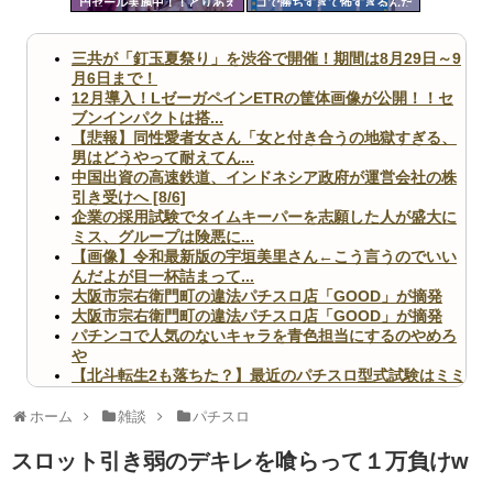
円セール実施中！！とりあえ
コで勝ちすぎて怖すぎるんだ
ツー
ず全部買うやろｗｗｗｗｗ
けど…
ル
三共が「釘玉夏祭り」を渋谷で開催！期間は8月29日～9
月6日まで！
12月導入！LゼーガペインETRの筐体画像が公開！！セ
ブンインパクトは搭...
【悲報】同性愛者女さん「女と付き合うの地獄すぎる、
男はどうやって耐えてん...
中国出資の高速鉄道、インドネシア政府が運営会社の株
引き受けへ [8/6]
企業の採用試験でタイムキーパーを志願した人が盛大に
ミス、グループは険悪に...
【画像】令和最新版の宇垣美里さん←こう言うのでいい
んだよが目一杯詰まって...
大阪市宗右衛門町の違法パチスロ店「GOOD」が摘発
大阪市宗右衛門町の違法パチスロ店「GOOD」が摘発
パチンコで人気のないキャラを青色担当にするのやめろ
や
【北斗転生2も落ちた？】最近のパチスロ型式試験はミミ
ズ的な何かが通りにく...
無職のパチンコカス(22)なんやが、ワイの人生どれくら
ホーム
雑談
パチスロ
いヤバいか教えて？...
AngelBeats!とかいうクソアニメの思い出ｗｗｗ
スロット引き弱のデキレを喰らって１万負けw