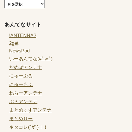
あんてなサイト
!ANTENNA?
2get
NewsPod
いーあんてな(#ﾟｗﾟ)
だめぽアンテナ
にゅーぷる
にゅーもふ
ねらーアンテナ
ぷぅアンテナ
まとめくすアンテナ
まとめりー
キタコレ(ﾟ∀ﾟ)！！