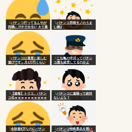
パチンコ打ってるんやが
パチンコ羽根モノのうま
両隣にガチでキモい きて最
い棒2
悪すぎる
パチンコは適度に楽しむ
こち亀の中川ってパチン
遊びです←月3万円くらい
コ屋も経営してるのかよ
かな
【速報】トリコ、パチン
パチンコに遠隔って絶対
コ化ｗｗｗｗｗｗｗｗｗｗ
ないよな？
ｗｗｗｗｗｗｗｗｗｗｗｗ
ｗｗｗｗｗ
全財産8万なのにパチン
パチンコ特殊景品を買い