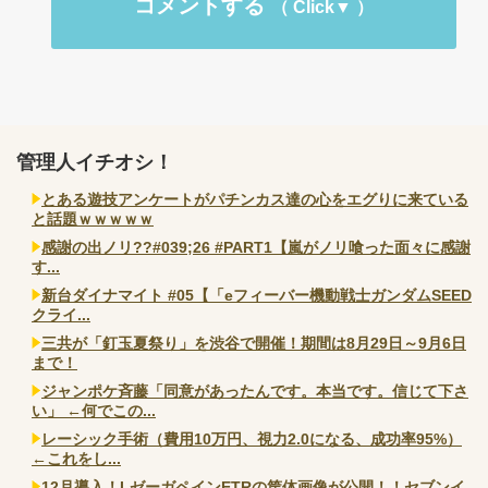
コメントする
管理人イチオシ！
とある遊技アンケートがパチンカス達の心をエグりに来ている
と話題ｗｗｗｗｗ
感謝の出ノリ??#039;26 #PART1【嵐がノリ喰った面々に感謝
す...
新台ダイナマイト #05【「eフィーバー機動戦士ガンダムSEED
クライ...
三共が「釘玉夏祭り」を渋谷で開催！期間は8月29日～9月6日
まで！
ジャンポケ斉藤「同意があったんです。本当です。信じて下さ
い」 ←何でこの...
レーシック手術（費用10万円、視力2.0になる、成功率95%）
←これをし...
12月導入！LゼーガペインETRの筐体画像が公開！！セブンイ