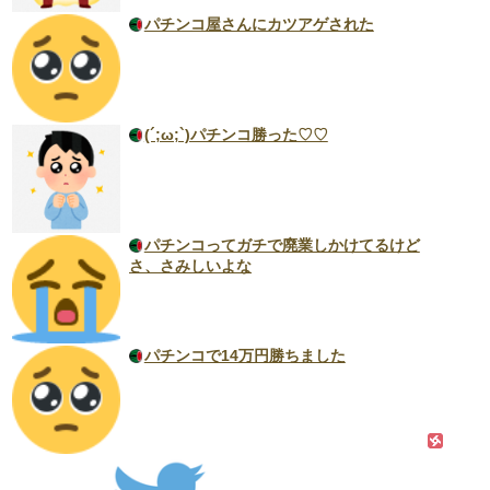
パチンコ屋さんにカツアゲされた
(´;ω;`)パチンコ勝った♡♡
パチンコってガチで廃業しかけてるけど
さ、さみしいよな
パチンコで14万円勝ちました