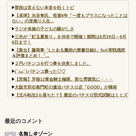
さすぎだろｗｗｗ
普段は言えない本音を吐くトピ
【卓球】水谷隼氏、投資8年「一度もプラスになったことは
ない」の逆億り人生...
ラジオ体操の子どもの騒がしさ
三共が「釘玉夏祭り」を渋谷で開催！期間は8月29日～9月
6日まで！
【新台】藤商事「Lとある魔術の禁書目録2」5ch実戦感想
＆評価まとめ！「...
２円パチンコを打つ事を決意しました。
(´;ω;`)パチンコ勝った♡♡
【悲報】牙狼12黄金騎士極限、変な雰囲気に・・・
大阪市宗右衛門町の違法パチスロ店「GOOD」が摘発
【北斗転生2も落ちた？】最近のパチスロ型式試験はミミズ
的な何かが通りにく...
【実戦報告】e黄門ちゃま寿限無 初日の評判まとめ！コン
プ報告あり！弱予告...
最近のコメント
アズールレーン スロット評価はコイン持ちの悪い疑似ボ天
井の軽い絆？
名無し＠ゾーン