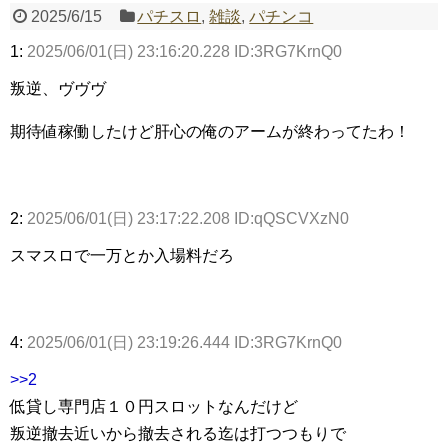
2025/6/15
パチスロ
,
雑談
,
パチンコ
1:
2025/06/01(日) 23:16:20.228 ID:3RG7KrnQ0
Powered by livedoor 相互RSS
叛逆、ヴヴヴ
期待値稼働したけど肝心の俺のアームが終わってたわ！
2:
2025/06/01(日) 23:17:22.208 ID:qQSCVXzN0
スマスロで一万とか入場料だろ
4:
2025/06/01(日) 23:19:26.444 ID:3RG7KrnQ0
>>2
低貸し専門店１０円スロットなんだけど
叛逆撤去近いから撤去される迄は打つつもりで