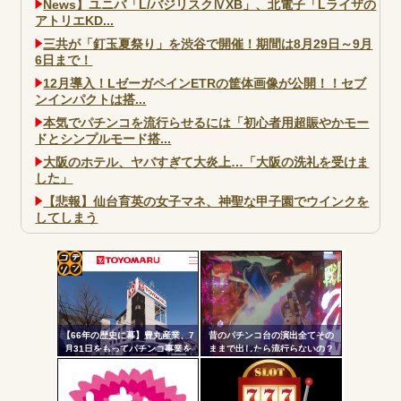
News】ユニバ「L/バジリスクⅣXB」、北電子「Lライザの
アトリエKD...
三共が「釘玉夏祭り」を渋谷で開催！期間は8月29日～9月
6日まで！
12月導入！LゼーガペインETRの筐体画像が公開！！セブ
ンインパクトは搭...
本気でパチンコを流行らせるには「初心者用超賑やかモー
ドとシンプルモード搭...
大阪のホテル、ヤバすぎて大炎上…「大阪の洗礼を受けま
した」
【悲報】仙台育英の女子マネ、神聖な甲子園でウインクを
してしまう
大阪市宗右衛門町の違法パチスロ店「GOOD」が摘発
パチンコで人気のないキャラを青色担当にするのやめろや
ワイ、パチンコ屋店員の目の前で会員カードを握り潰し
コテ
「今までありがとう」と...
リン
無職のパチンコカス(22)なんやが、ワイの人生どれくらい
【66年の歴史に幕】豊丸産業、7
昔のパチンコ台の演出全てその
- 固
ヤバいか教えて？...
月31日をもってパチンコ事業を
ままで出したら流行らないの？
停止へ ナナシーやコマコマ倶
定リ
AngelBeats!とかいうクソアニメの思い出ｗｗｗ
楽部マやウィッチブレイド…た
ンク
くさんの名機をありがとう