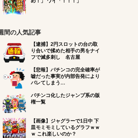
め！」 ワイ「！！！」
週間の人気記事
【逮捕】2円スロットの台の取
り合いで揉めた相手の男をナイ
フで滅多刺し 名古屋
【悲報】パチンコの完全確率が
嘘だった事実が内部告発により
バレてしまう…
パチンコ化したジャンプ系の版
権一覧
【画像】ジャグラーで1日中 下
皿モミモミしているグラフｗｗ
ｗ これ楽しいのか？