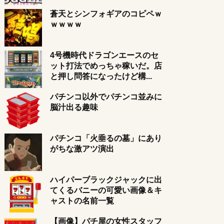
蒼天とシンフォギアのコピペｗ
ｗｗｗｗ
4号機時代ドラゴンエースのセ
ット打法でめっちゃ稼いだ。店
と押し問答になったけど構...
パチンコ以外でパチンコ並みに
脳汁出る趣味
パチンコ「火垂るの墓」にあり
がちな激アツ演出
ハイパーブラックジャックに出
てくるバニーの可愛い画像＆キ
ャストの名前一覧
【画像】パチ屋の女性スタッフ