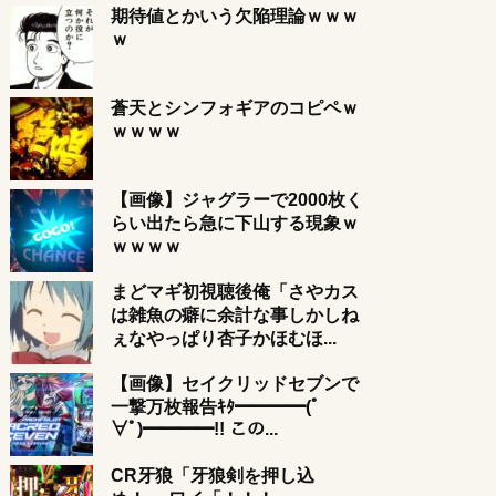
期待値とかいう欠陥理論ｗｗｗ
ｗ
蒼天とシンフォギアのコピペｗ
ｗｗｗｗ
【画像】ジャグラーで2000枚く
らい出たら急に下山する現象ｗ
ｗｗｗｗ
まどマギ初視聴後俺「さやカス
は雑魚の癖に余計な事しかしね
ぇなやっぱり杏子かほむほ...
【画像】セイクリッドセブンで
一撃万枚報告ｷﾀ━━━━(ﾟ
∀ﾟ)━━━━!! この...
CR牙狼「牙狼剣を押し込