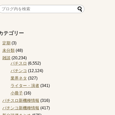
カテゴリー
定期
(3)
未分類
(48)
雑談
(20,234)
パチスロ
(6,552)
パチンコ
(12,124)
業界ネタ
(327)
ライター・演者
(341)
小冊子
(16)
パチスロ新機種情報
(316)
パチンコ新機種情報
(417)