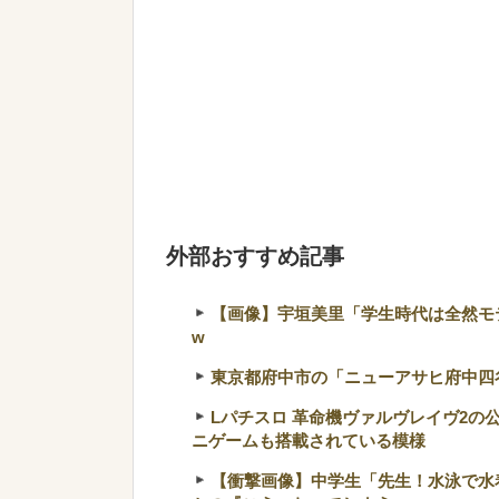
外部おすすめ記事
【画像】宇垣美里「学生時代は全然モテな
w
東京都府中市の「ニューアサヒ府中四谷
Lパチスロ 革命機ヴァルヴレイヴ2
ニゲームも搭載されている模様
【衝撃画像】中学生「先生！水泳で水