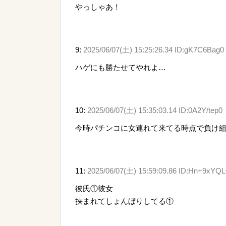
やっしゃあ！
9:
2025/06/07(土) 15:25:26.34 ID:gK7C6Bag0
ハゲにも勝たせてやれよ…
10:
2025/06/07(土) 15:35:03.14 ID:0A2Y/tep0
今時パチンコに女連れて来てる時点で負け
11:
2025/06/07(土) 15:59:09.86 ID:Hn+9xYQL
彼氏①彼女
挟まれてしょんぼりしてる①