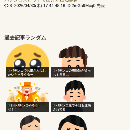
8: 2026/04/30(木) 17:44:48.16 ID:2mGa9Mcq0 先読...
過去記事ランダム
パチンコでお嫁さんにし
パチンコの海物語がえっ
たいキャラクター
ちすぎる…
2円パチンコやろう
パチンコ屋で今日も遠隔
ぜ！！
されてる