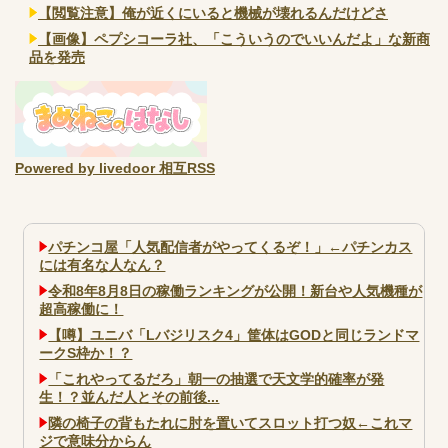
【閲覧注意】俺が近くにいると機械が壊れるんだけどさ
【画像】ペプシコーラ社、「こういうのでいいんだよ」な新商
品を発売
Powered by livedoor 相互RSS
パチンコ屋「人気配信者がやってくるぞ！」←パチンカス
には有名な人なん？
令和8年8月8日の稼働ランキングが公開！新台や人気機種が
超高稼働に！
【噂】ユニバ「Lバジリスク4」筐体はGODと同じランドマ
ークS枠か！？
「これやってるだろ」朝一の抽選で天文学的確率が発
生！？並んだ人とその前後...
隣の椅子の背もたれに肘を置いてスロット打つ奴←これマ
ジで意味分からん