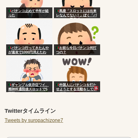
パチンコ止めて半年が経
馬鹿「スロットには出来
った
レなんてない！」ぼく「バ
ンドリ」馬鹿「…」
パチンコ行ってきたんや
お前ら今日パチンコ何打
が速攻で1000円消えたわ
つの？
ギャンブル依存症ワイ、
外国人にパチンコを打た
精神科通院後スロットで5
せようとする活動をしてい
万勝ち
る組織ｗｗｗ
Twitterタイムライン
Tweets by suropachizone7