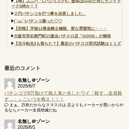
【噂】ユニバ「Lバジリスク4」筐体はGODと同じランドマ
ークS枠か！？
２円パチンコを打つ事を決意しました。
(´;ω;`)パチンコ勝った♡♡
【悲報】牙狼12黄金騎士極限、変な雰囲気に・・・
大阪市宗右衛門町の違法パチスロ店「GOOD」が摘発
【北斗転生2も落ちた？】最近のパチスロ型式試験はミミズ
的な何かが通りにく...
【実戦報告】e黄門ちゃま寿限無 初日の評判まとめ！コン
プ報告あり！弱予告...
最近のコメント
アズールレーン スロット評価はコイン持ちの悪い疑似ボ天
井の軽い絆？
名無し＠ゾーン
2026/6/7
パチンコで9万負けて殺人鬼と化したワイ「殺す…全員殺
す…」←こいつを救え！！！
まぁ、詐欺だからなスマスロは 店よりもメーカーが悪いからや
Powered by livedoor 相互RSS
るならメーカー全員焼滅だね
名無し＠ゾーン
2026/6/1