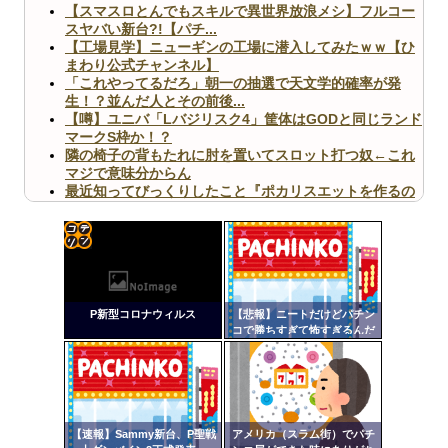
【スマスロとんでもスキルで異世界放浪メシ】フルコー
スヤバい新台?!【パチ...
【工場見学】ニューギンの工場に潜入してみたｗｗ【ひ
まわり公式チャンネル】
「これやってるだろ」朝一の抽選で天文学的確率が発
生！？並んだ人とその前後...
【噂】ユニバ「Lバジリスク4」筐体はGODと同じランド
マークS枠か！？
隣の椅子の背もたれに肘を置いてスロット打つ奴←これ
マジで意味分からん
最近知ってびっくりしたこと『ポカリスエットを作るの
に億単位先行投資してい...
【ヤバ杉】日本の無車検車「実は俺たち20万台も走って
ますｗ」←これどうす...
【閲覧注意】俺が近くにいると機械が壊れるんだけどさ
コテ
【画像】ペプシコーラ社、「こういうのでいいんだよ」
リン
な新商品を発売
P新型コロナウィルス
【悲報】ニートだけどパチン
- 固
コで勝ちすぎて怖すぎるんだ
けど…
定リ
ンク
自動
Powered by livedoor 相互RSS
更新
【速報】Sammy新台、P聖戦
アメリカ（スラム街）でパチ