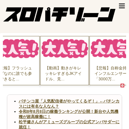
悲報】フラッシュ
【動画】動きがキレ
【悲報】自称金持
ブなのに誰でも参
ッキレすぎるJKアイ
インフルエンサー
できると...
ドル、見...
「3000万...
パチンコ屋「人気配信者がやってくるぞ！」←パチンカ
スには有名な人なん？
令和8年8月8日の稼働ランキングが公開！新台や人気機
種が超高稼働に！
松平健さんがアミューズグループの公式アンバサダーに
就任！