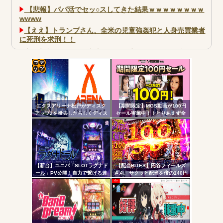
【悲報】パパ活でセッ○スしてきた結果ｗｗｗｗｗｗｗｗ
wwww
【ええ】トランプさん、全米の児童強姦犯と人身売買業者
に死刑を求刑！！
大阪市宗右衛門町の違法パチスロ店「GOOD」が摘発
パチンコで人気のないキャラを青色担当にするのやめろや
ワイ、パチンコ屋店員の目の前で会員カードを握り潰し
コテ
「今までありがとう」と...
リン
無職のパチンコカス(22)なんやが、ワイの人生どれくらい
エクスアリーナ松戸がディスク
【期間限定】MGS動画が100円
- 固
ヤバいか教えて？...
アップ2を撤去したらしくディス
セール実施中！！とりあえず全
AngelBeats!とかいうクソアニメの思い出ｗｗｗ
クアッパーさん達から落胆の声
部買うやろｗｗｗｗｗ
定リ
ンク
自動
更新
【新台】ユニバ「SLOTラグナド
【配当BITES】円谷フィールズ
ール」PV公開！自力で繋げる連
さん、サクッと配当を倍の140円
Powered by livedoor 相互RSS
ツー
鎖の爽怪感！！！
に爆上げ。ストップ高へ【株価
飛行隊】
ル