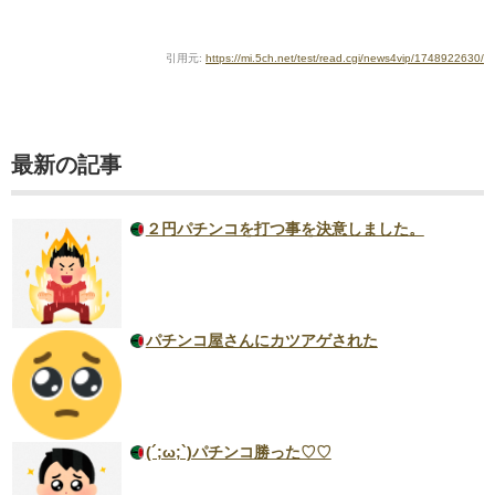
引用元:
https://mi.5ch.net/test/read.cgi/news4vip/1748922630/
最新の記事
２円パチンコを打つ事を決意しました。
パチンコ屋さんにカツアゲされた
(´;ω;`)パチンコ勝った♡♡