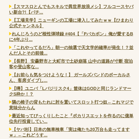
【スマスロとんでもスキルで異世界放浪メシ】フルコースヤバ
い新台?!【パチ...
【工場見学】ニューギンの工場に潜入してみたｗｗ【ひまわり
公式チャンネル】
れんじろうのど根性弾球録 #404【「Pバカボン」俺が愛するB
に4年ぶり...
「これやってるだろ」朝一の抽選で天文学的確率が発生！？並
んだ人とその前後...
【長野】 安曇野市と大町市で土砂崩落 山中の道路が寸断 宿泊
客や登山客な...
【お前らも気をつけような！】 ガールズバンドのボーカルさ
ん、客席ダイブし...
【噂】ユニバ「Lバジリスク4」筐体はGODと同じランドマー
クS枠か！？
隣の椅子の背もたれに肘を置いてスロット打つ奴←これマジで
意味分からん
最近知ってびっくりしたこと『ポカリスエットを作るのに億単
位先行投資してい...
【ヤバ杉】日本の無車検車「実は俺たち20万台も走ってます
ｗ」←これどうす...