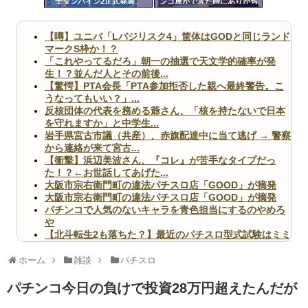
士ダンバイン2正式発表。
ンコ屋ができた時にありがち
ツー
な事ｗｗｗｗｗｗｗｗｗｗｗ
ｗｗｗｗｗｗｗ
ル
【噂】ユニバ「Lバジリスク4」筐体はGODと同じランド
マークS枠か！？
「これやってるだろ」朝一の抽選で天文学的確率が発
生！？並んだ人とその前後...
【驚愕】PTA会長「PTA参加拒否した親へ最終警告。こ
うなってもいい？」...
反核団体の代表を務める爺さん、「核を持たないで日本
を守れますか」と中学生...
岩手県宮古市議（共産）、赤旗配達中に当て逃げ → 警察
から連絡が来て宮古...
【衝撃】浜辺美波さん、『コレ』が苦手なタイプだっ
た！？←お世話してあげた...
大阪市宗右衛門町の違法パチスロ店「GOOD」が摘発
大阪市宗右衛門町の違法パチスロ店「GOOD」が摘発
パチンコで人気のないキャラを青色担当にするのやめろ
や
【北斗転生2も落ちた？】最近のパチスロ型式試験はミミ
ズ的な何かが通りにく...
無職のパチンコカス(22)なんやが、ワイの人生どれくら
ホーム
雑談
パチスロ
いヤバいか教えて？...
AngelBeats!とかいうクソアニメの思い出ｗｗｗ
パチンコ今日の負けで投資28万円超えたんだが