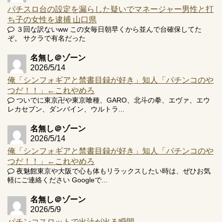
パチスロ台の設定を漏らした疑いでマネージャー男性と打
ち子の女性を逮捕 山口県
３回な訳ないww この女毎日朝早くから並んで台確保してた
ぞ。 サクラで有名だった
名無し＠ゾーン
2026/5/14
俺「シンフォギアと禁書目録が好き」知人「パチンコのや
つだ！！」←これやめろ
ついでに東京卍や東京喰種、GARO、北斗の拳、エヴァ、エウ
レカセブン、ダンバイン、ウルトラ...
名無し＠ゾーン
2026/5/14
俺「シンフォギアと禁書目録が好き」知人「パチンコのや
つだ！！」←これやめろ
夜魅館東京や大阪で心も体もリラックスしたい時は、ぜひお気
軽にご連絡ください Googleで...
名無し＠ゾーン
2026/5/9
パチンコスロットで出汁が出る瞬間