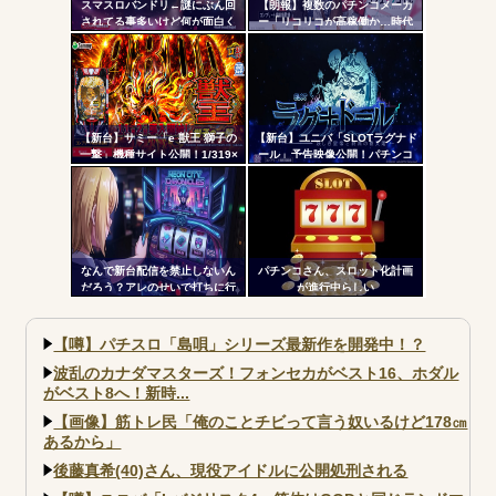
スマスロバンドリ←謎にぶん回
【朗報】複数のパチンコメーカ
されてる事多いけど何が面白く
ー「リコリコが高稼働か…時代
て打ってるの？？？
はライトミドルだ！」
【新台】サミー「e 獣王 獅子の
【新台】ユニバ「SLOTラグナド
一撃」機種サイト公開！1/319×
ール」予告映像公開！パチンコ
ドデカSTRAIGHT、右の1/2で平
版面白かったし期待だな！！！
均9,800個のサバチャンに突入
なんで新台配信を禁止しないん
パチンコさん、スロット化計画
だろう？アレのせいで打ちに行
が進行中らしい
かない層が一定数いそうだが
【噂】パチスロ「島唄」シリーズ最新作を開発中！？
波乱のカナダマスターズ！フォンセカがベスト16、ホダル
がベスト8へ！新時...
【画像】筋トレ民「俺のことチビって言う奴いるけど178㎝
あるから」
後藤真希(40)さん、現役アイドルに公開処刑される