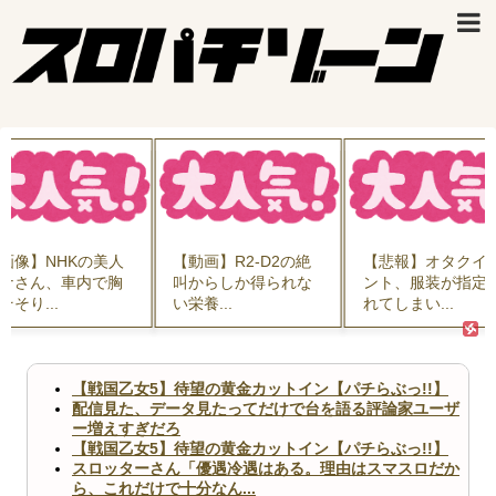
画像】NHKの美人
【動画】R2-D2の絶
【悲報】オタクイ
ナさん、車内で胸
叫からしか得られな
ント、服装が指定
そそり...
い栄養...
れてしまい...
【戦国乙女5】待望の黄金カットイン【パチらぶっ!!】
配信見た、データ見たってだけで台を語る評論家ユーザ
ー増えすぎだろ
【戦国乙女5】待望の黄金カットイン【パチらぶっ!!】
スロッターさん「優遇冷遇はある。理由はスマスロだか
ら、これだけで十分なん...