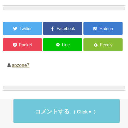
spzone7
コメントする