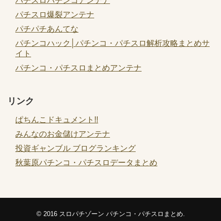
パチスロパチンコアンテナ
パチスロ爆裂アンテナ
パチパチあんてな
パチンコハック│パチンコ・パチスロ解析攻略まとめサ
イト
パチンコ・パチスロまとめアンテナ
リンク
ぱちんこドキュメント!!
みんなのお金儲けアンテナ
投資ギャンブル ブログランキング
秋葉原パチンコ・パチスロデータまとめ
© 2016
スロパチゾーン パチンコ・パチスロまとめ
.