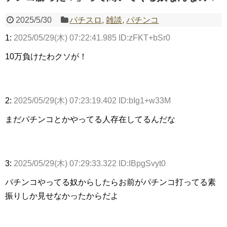
2025/5/30
パチスロ
,
雑談
,
パチンコ
Powered by livedoor 相互RSS
1:
2025/05/29(木) 07:22:41.985 ID:zFKT+bSr0
10万負けたわクソが！
2:
2025/05/29(木) 07:23:19.402 ID:bIg1+w33M
まだパチンコとかやってる人存在してるんだな
3:
2025/05/29(木) 07:29:33.322 ID:IBpgSvyt0
パチンコやってる奴からしたらお前がパチンコ打ってる素
振りしか見せなかったからだよ