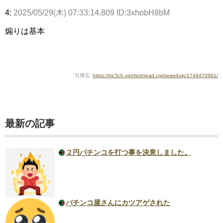
4:
2025/05/29(木) 07:33:14.809 ID:3xhobH8bM
煽りは基本
引用元:
https://mi.5ch.net/test/read.cgi/news4vip/1748470961/
最新の記事
２円パチンコを打つ事を決意しました。
パチンコ屋さんにカツアゲされた