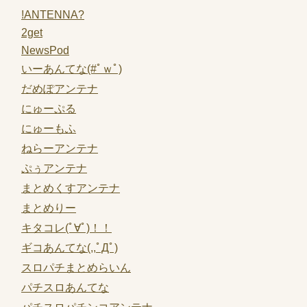
!ANTENNA?
2get
NewsPod
いーあんてな(#ﾟｗﾟ)
だめぽアンテナ
にゅーぷる
にゅーもふ
ねらーアンテナ
ぷぅアンテナ
まとめくすアンテナ
まとめりー
キタコレ(ﾟ∀ﾟ)！！
ギコあんてな(,,ﾟДﾟ)
スロパチまとめらいん
パチスロあんてな