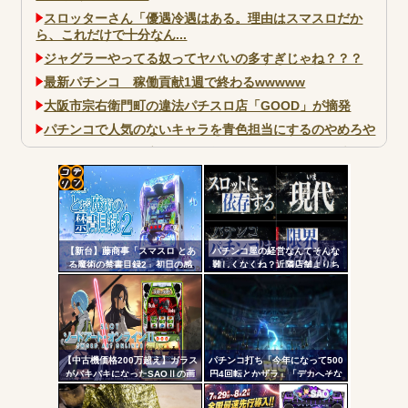
スロッターさん「優遇冷遇はある。理由はスマスロだか
ら、これだけで十分なん...
ジャグラーやってる奴ってヤバいの多すぎじゃね？？？
最新パチンコ 稼働貢献1週で終わるwwwww
大阪市宗右衛門町の違法パチスロ店「GOOD」が摘発
パチンコで人気のないキャラを青色担当にするのやめろや
ワイ、パチンコ屋店員の目の前で会員カードを握り潰し
「今までありがとう」と...
無職のパチンコカス(22)なんやが、ワイの人生どれくらい
コテ
ヤバいか教えて？...
リン
AngelBeats!とかいうクソアニメの思い出ｗｗｗ
【新台】藤商事「スマスロ とあ
パチンコ屋の経営なんてそんな
- 固
る魔術の禁書目録2」初日の感
難しくなくね？近隣店舗よりち
想・評判まとめ！噛み合った瞬
ょっと多めに出しておけば勝手
定リ
間はめっちゃおもろい。全6&コ
に客が寄ってくるのに強欲すぎ
ンク
ンプリートデータも
て極限まで搾り取るから客が飛
ぶんだよ
自動
Powered by livedoor 相互RSS
更新
【中古機価格200万超え】ガラス
パチンコ打ち「今年になって500
がバキバキになったSAOⅡの画
円4回転とかザラ」「デカへそな
ツー
像が話題に…
のに10回転とかザラ」←これほ
んまかよ？
ル