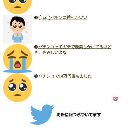
(´;ω;`)パチンコ勝った♡♡
パチンコってガチで廃業しかけてるけど
さ、さみしいよな
パチンコで14万円勝ちました