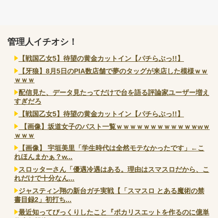
管理人イチオシ！
【戦国乙女5】待望の黄金カットイン【パチらぶっ!!】
【牙狼】8月5日のPIA数店舗で夢のタッグが来店した模様ｗｗ
ｗｗｗ
配信見た、データ見たってだけで台を語る評論家ユーザー増え
すぎだろ
【戦国乙女5】待望の黄金カットイン【パチらぶっ!!】
【画像】坂道女子のバスト一覧ｗｗｗｗｗｗｗｗｗｗｗｗwｗ
ｗｗｗ
【画像】 宇垣美里「学生時代は全然モテなかったです」←こ
れほんまかぁ？w...
スロッターさん「優遇冷遇はある。理由はスマスロだから、こ
れだけで十分なん...
ジャスティン翔の新台ガチ実戦【「スマスロ とある魔術の禁
書目録2」初打ち...
最近知ってびっくりしたこと『ポカリスエットを作るのに億単