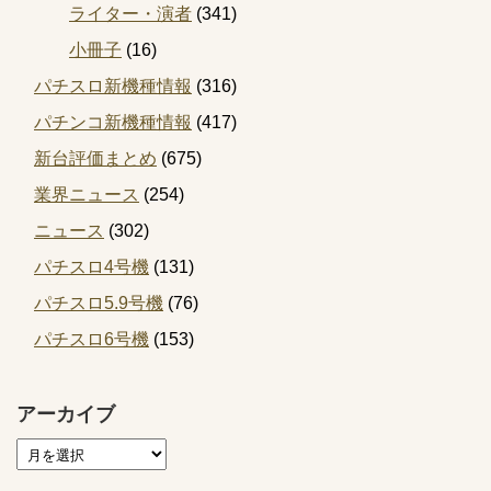
ライター・演者
(341)
小冊子
(16)
パチスロ新機種情報
(316)
パチンコ新機種情報
(417)
新台評価まとめ
(675)
業界ニュース
(254)
ニュース
(302)
パチスロ4号機
(131)
パチスロ5.9号機
(76)
パチスロ6号機
(153)
アーカイブ