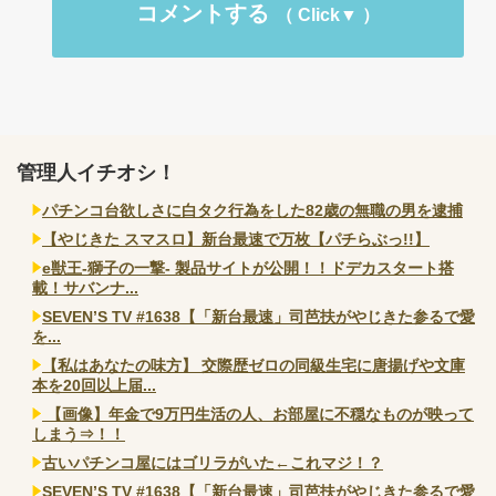
コメントする
管理人イチオシ！
パチンコ台欲しさに白タク行為をした82歳の無職の男を逮捕
【やじきた スマスロ】新台最速で万枚【パチらぶっ!!】
e獣王-獅子の一撃- 製品サイトが公開！！ドデカスタート搭
載！サバンナ...
SEVEN’S TV #1638【「新台最速」司芭扶がやじきた参るで愛
を...
【私はあなたの味方】 交際歴ゼロの同級生宅に唐揚げや文庫
本を20回以上届...
【画像】年金で9万円生活の人、お部屋に不穏なものが映って
しまう⇒！！
古いパチンコ屋にはゴリラがいた←これマジ！？
SEVEN’S TV #1638【「新台最速」司芭扶がやじきた参るで愛