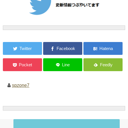
spzone7