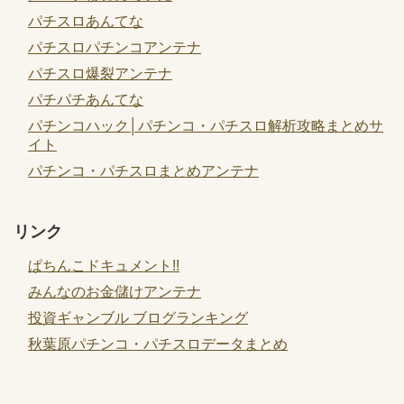
パチスロあんてな
パチスロパチンコアンテナ
パチスロ爆裂アンテナ
パチパチあんてな
パチンコハック│パチンコ・パチスロ解析攻略まとめサ
イト
パチンコ・パチスロまとめアンテナ
リンク
ぱちんこドキュメント!!
みんなのお金儲けアンテナ
投資ギャンブル ブログランキング
秋葉原パチンコ・パチスロデータまとめ