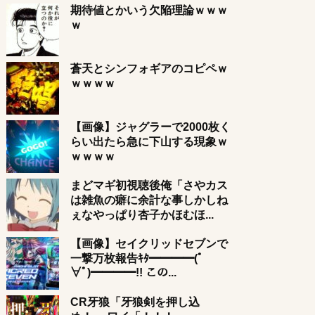
期待値とかいう欠陥理論ｗｗｗ
ｗ
蒼天とシンフォギアのコピペｗ
ｗｗｗｗ
【画像】ジャグラーで2000枚く
らい出たら急に下山する現象ｗ
ｗｗｗｗ
まどマギ初視聴後俺「さやカス
は雑魚の癖に余計な事しかしね
ぇなやっぱり杏子かほむほ...
【画像】セイクリッドセブンで
一撃万枚報告ｷﾀ━━━━(ﾟ
∀ﾟ)━━━━!! この...
CR牙狼「牙狼剣を押し込