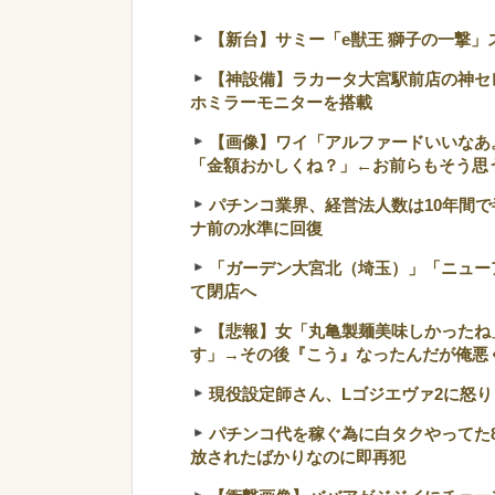
【新台】サミー「e獣王 獅子の一撃」ス
【神設備】ラカータ大宮駅前店の神セ
ホミラーモニターを搭載
【画像】ワイ「アルファードいいなあ
「金額おかしくね？」←お前らもそう思
パチンコ業界、経営法人数は10年間で
ナ前の水準に回復
「ガーデン大宮北（埼玉）」「ニュー
て閉店へ
【悲報】女「丸亀製麺美味しかったね」
す」→その後『こう』なったんだが俺悪
現役設定師さん、Lゴジエヴァ2に怒り
パチンコ代を稼ぐ為に白タクやってた
放されたばかりなのに即再犯