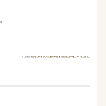
W0
引用元:
https://mi.5ch.net/test/read.cgi/news4vip/1747618527/