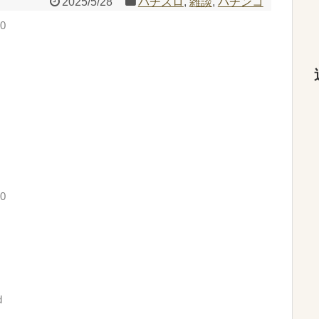
2025/5/28
パチスロ
,
雑談
,
パチンコ
W0
W0
d