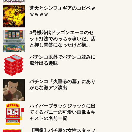
蒼天とシンフォギアのコピペｗ
ｗｗｗｗ
4号機時代ドラゴンエースのセ
ット打法でめっちゃ稼いだ。店
と押し問答になったけど構...
パチンコ以外でパチンコ並みに
脳汁出る趣味
パチンコ「火垂るの墓」にあり
がちな激アツ演出
ハイパーブラックジャックに出
てくるバニーの可愛い画像＆キ
ャストの名前一覧
【画像】パチ屋の女性スタッフ