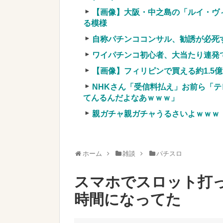
【悲報】女「丸亀製麺美味しかった
【画像】大阪・中之島の「ルイ・ヴ
まーす」→その後『こう』なったん
る模様
実質確率という罠
自称パチンココンサル、勧誘が必死
車上のテントでキャンプ 民泊施設が
【競馬・難解】6/30(水)第44回帝王賞(
ワイパチンコ初心者、大当たり連発
名機が生まれなかった悲しい枠
【画像】フィリピンで買える約1.5
NHKさん「受信料払え」お前ら「テ
てんるんだよなあｗｗｗ」
親ガチャ親ガチャうるさいよｗｗｗ
Powered by livedoor 相互RSS
ホーム
雑談
パチスロ
スマホでスロット打
時間になってた