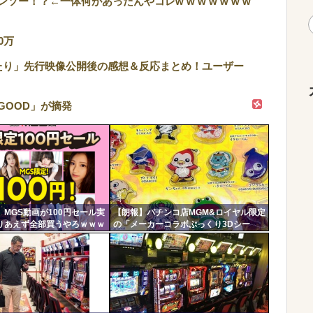
ー！？←一体何があったんやコレw w w w w w w
0万
たり」先行映像公開後の感想＆反応まとめ！ユーザー
GOOD」が摘発
MGS動画が100円セール実
【朗報】パチンコ店MGM&ロイヤル限定
りあえず全部買うやろｗｗｗ
の「メーカーコラボぷっくり3Dシー
ル」が可愛いと話題に！限定生産3000
枚らしい