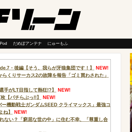
 Pod
だめぽアンテナ
にゅーもふ
isode.7・後編【そう、我らが牙狼集団です！】
NEW!
からくりサーカス2の故障を報告「ゴミ買わされた」
選手がLT目指して熱狂!?】
NEW!
枚【パチらぶっ!!】
NEW!
ーバー機動戦士ガンダムSEED クライマックス」最強コ
よね】
NEW!
れない？「窮屈な世の中」に住む不幸、「尊重し合