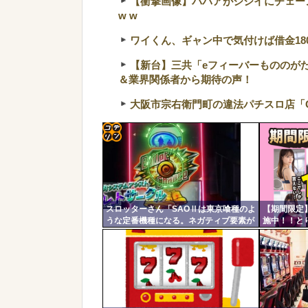
【衝撃画像】ババアがジジイにチェーンソ
w w
ワイくん、ギャン中で気付けば借金18
【新台】三共「eフィーバーもののが
＆業界関係者から期待の声！
大阪市宗右衛門町の違法パチスロ店「
コテ
リン
- 固
スロッターさん「SAOⅡは東京喰種のよ
【期間限定】
定リ
うな定番機種になる。ネガティブ要素が
施中！！と
ンク
無さすぎてズルいレベル」「バレットサ
ｗｗ
ークルは唯一無二」
自動
更新
ツー
ル