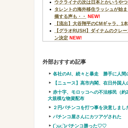
ウクライナの次は日本とかいうやつ
タレントの海外移住ラッシュが始ま
摘する声も・・
NEW!
【流出】大谷翔平のCMギャラ、1本
【グラオRUSH】ダイナムのクレ
ン決定
NEW!
【噂】スロット「北斗の拳」シリー
【新台】サミー「e獣王 獅子の一撃
NEW!
外部おすすめ記事
【神設備】ラカータ大宮駅前店の神
マホミラーモニターを搭載
NEW!
各社のAI、続々と暴走 勝手に人
【悲報】ちいかわの映画を見たイラ
【ニュース】高市内閣、在日外国人
り知れない｣←これw w w w w w w w
赤十字、モロッコへの不法移民（約2
【驚愕】ユーチューバー「撮影で使
大規模な物資配布
ｗ」←まさかコレ本気にしてる奴なんておら
２円パチンコを打つ事を決意しまし
w
NEW!
【画像】ワイ「アルファードいいな
パチンコ屋さんにカツアゲされた
イ「金額おかしくね？」←お前らも
(´;ω;`)パチンコ勝った♡♡