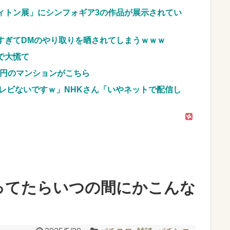
ね」俺「また来ようよ」店員「お会計2380円になり
ィトン展」にシンフォギア3の作品が展示されてい
だが俺悪くないよな？？？？？？？？
NEW!
すぎてDMのやり取りを晒されてしまうｗｗｗ
車のレンタル 五所川原 青森
JpnI) Part6 みんなの予想
で大慌て
億円のマンションがこちら
レビないですｗ」NHKさん「いやネットで配信し
ってたらいつの間にかこんな