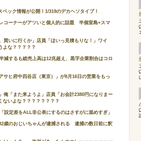
ペック情報が公開！1/319のデカヘソタイプ！
レコーナーがアツいと個人的に話題 半個室島+スマ
。買いに行くか」店員「ほいっ見積もりな！」ワイ
うよな？？？？？
半減するも総売上高は12兆超え、黒字企業割合はコロ
アサヒ府中四谷店（東京）」が8月16日の営業をもっ
俺「また来ようよ」店員「お会計2380円になりまー
くないよな？？？？？？？？
「設定差をALL非公表にするのはさすがに舐めすぎ」
読
82歳のおじいちゃんが逮捕される 逮捕の数日前に釈