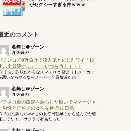
がセクシーすぎる件ｗｗｗ
最近のコメント
名無し＠ゾーン
2026/6/7
パチンコで9万負けて殺人鬼と化したワイ「殺
す…全員殺す…」←こいつを救え！！！
まぁ、詐欺だからなスマスロは 店よりもメーカー
が悪いからやるならメーカー全員焼滅だね
名無し＠ゾーン
2026/6/1
パチスロ台の設定を漏らした疑いでマネージャ
ー男性と打ち子の女性を逮捕 山口県
３回な訳ないww この女毎日朝早くから並んで台確
保してたぞ。 サクラで有名だった
名無し＠ゾーン