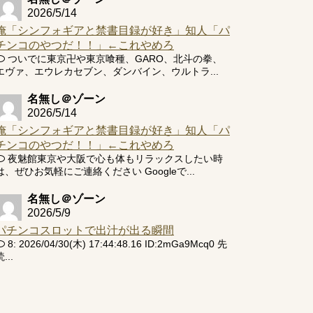
2026/5/14
俺「シンフォギアと禁書目録が好き」知人「パ
チンコのやつだ！！」←これやめろ
ついでに東京卍や東京喰種、GARO、北斗の拳、
エヴァ、エウレカセブン、ダンバイン、ウルトラ...
名無し＠ゾーン
2026/5/14
俺「シンフォギアと禁書目録が好き」知人「パ
チンコのやつだ！！」←これやめろ
夜魅館東京や大阪で心も体もリラックスしたい時
は、ぜひお気軽にご連絡ください Googleで...
名無し＠ゾーン
2026/5/9
パチンコスロットで出汁が出る瞬間
8: 2026/04/30(木) 17:44:48.16 ID:2mGa9Mcq0 先
...