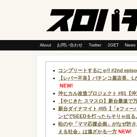
About
お問い合わせ
Twitter
2GET
News
コンプリートするにゃ!! #2nd ep
【レバー不良】パチンコ屋店長、L
NEW!
沖ヒカル改造プロジェクト #91【沖
【やじきた スマスロ】新台最速で万
新台ダイナマイト #05【「eフィ
ンビでSEEDを打ったらそりゃ出る
松のや「ママ応援企画」がなぜ許さ
える社会」は遠ざかる一方
NEW!