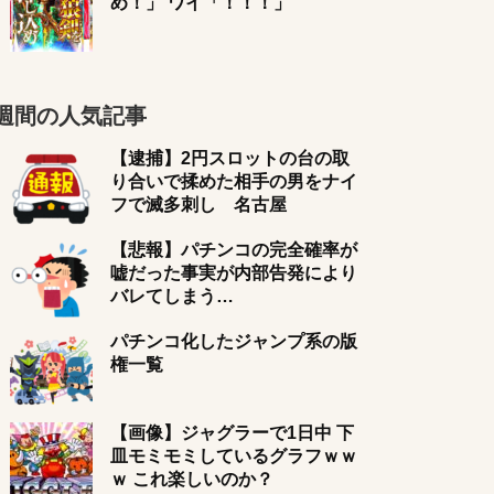
め！」 ワイ「！！！」
週間の人気記事
【逮捕】2円スロットの台の取
り合いで揉めた相手の男をナイ
フで滅多刺し 名古屋
【悲報】パチンコの完全確率が
嘘だった事実が内部告発により
バレてしまう…
パチンコ化したジャンプ系の版
権一覧
【画像】ジャグラーで1日中 下
皿モミモミしているグラフｗｗ
ｗ これ楽しいのか？