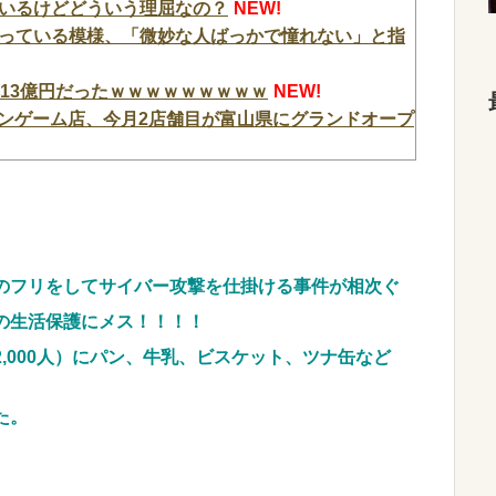
いるけどどういう理屈なの？
NEW!
っている模様、「微妙な人ばっかで憧れない」と指
13億円だったｗｗｗｗｗｗｗｗｗ
NEW!
ーンゲーム店、今月2店舗目が富山県にグランドオープ
ズ最新作が年明け以降に登場か！？
NEW!
」スペック情報が公開！1/319のデカヘソタイプ！
セレコーナーがアツいと個人的に話題 半個室島+ス
間のフリをしてサイバー攻撃を仕掛ける事件が相次ぐ
ン人が激怒｢子供に見せる内容じゃない｡悪影響は計
の生活保護にメス！！！！
 w
NEW!
,000人）にパン、牛乳、ビスケット、ツナ缶など
うから、この高級時計も車もぜ～んぶ経費でタダ！
んよな？よな？w w w w w w w w w w
た。
あ。買いに行くか」店員「ほいっ見積もりな！」ワ
そう思うよな？？？？？
NEW!