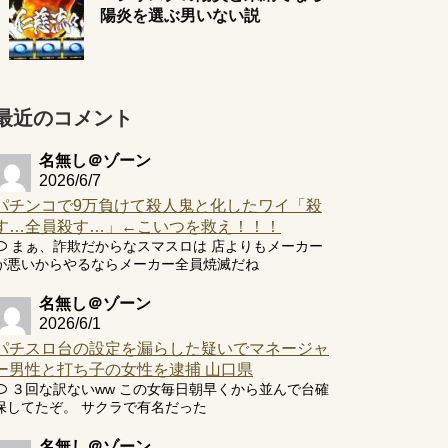
陽炎を選ぶ男いない説
最近のコメント
名無し＠ゾーン
2026/6/7
パチンコで9万負けて殺人鬼と化したワイ「殺
す…全員殺す…」←こいつを救え！！！
まぁ、詐欺だからなスマスロは 店よりもメーカー
が悪いからやるならメーカー全員焼滅だね
名無し＠ゾーン
2026/6/1
パチスロ台の設定を漏らした疑いでマネージャ
ー男性と打ち子の女性を逮捕 山口県
３回な訳ないww この女毎日朝早くから並んで台確
保してたぞ。 サクラで有名だった
名無し＠ゾーン