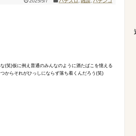
2025/5/7
パチスロ
,
雑談
,
パチンコ
な(笑)仮に例え普通のみんなのように酒たばこを憶える
つからそれがひっしにならず落ち着くんだろう(笑)