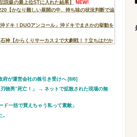
市伝説級の最上位STに入れた結果】
NEW!
220【かなり難しい展開の中、持ち味の状況判断で辿
9【「L沖ドキ！DUOアンコール」沖ドキでまさかの挙動を
ット石神【からくりサーカス２で大劇戦！？立ちはだか
EW!
者、自治体職員からメディアの報道に対し、極めて
具体的には？」→
NEW!
材にマジギレ「遺族や被災者から強い不満でて
、怒り通り越して呆れてしまう …...
NEW!
が運営会社の株引き受けへ [8/6]
韓国産の水は水洗トイレに」
NEW!
刃物男”死亡！」 → ネットで拡散された現場の無
る」トランプ大統領が主張…在庫枯渇の報道受け！
ァード一括で買えちゃう私って素敵」
合うの地獄すぎる、男はどうやって耐えてんの？」
た。
に
NEW!
←こう言うのでいいんだよが目一杯詰まってると話