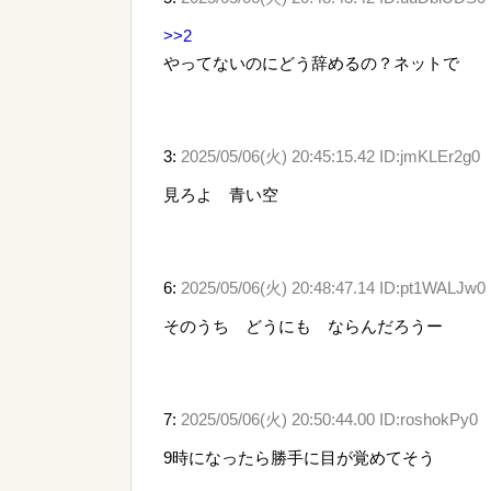
>>2
やってないのにどう辞めるの？ネットで
3:
2025/05/06(火) 20:45:15.42 ID:jmKLEr2g0
見ろよ 青い空
6:
2025/05/06(火) 20:48:47.14 ID:pt1WALJw0
そのうち どうにも ならんだろうー
7:
2025/05/06(火) 20:50:44.00 ID:roshokPy0
9時になったら勝手に目が覚めてそう