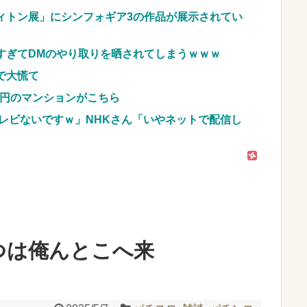
リコ田中みたいなチー牛を大変身させた結果がこち
ィトン展」にシンフォギア3の作品が展示されてい
買って1発目に回したらコレw」←こwれwはw w w
すぎてDMのやり取りを晒されてしまうｗｗｗ
で大慌て
車のレンタル 五所川原 青森
億円のマンションがこちら
JpnI) Part6 みんなの予想
レビないですｗ」NHKさん「いやネットで配信し
つは俺んとこへ来