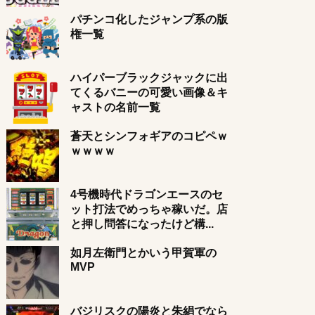
パチンコ化したジャンプ系の版
権一覧
ハイパーブラックジャックに出
てくるバニーの可愛い画像＆キ
ャストの名前一覧
蒼天とシンフォギアのコピペｗ
ｗｗｗｗ
4号機時代ドラゴンエースのセ
ット打法でめっちゃ稼いだ。店
と押し問答になったけど構...
如月左衛門とかいう甲賀軍の
MVP
バジリスクの陽炎と朱絹でなら