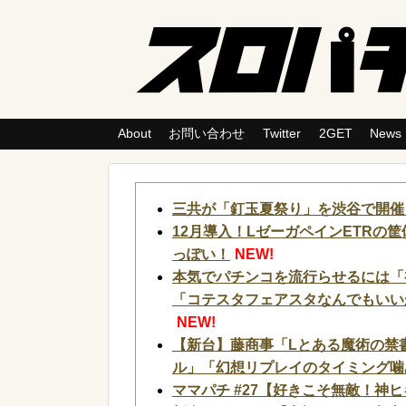
About
お問い合わせ
Twitter
2GET
News
三共が「釘玉夏祭り」を渋谷で開催！
12月導入！LゼーガペインETRの
っぽい！
NEW!
本気でパチンコを流行らせるには「
「コテスタフェアスタなんでもいい
NEW!
【新台】藤商事「Lとある魔術の禁書
ル」「幻想リプレイのタイミング噛
ママパチ #27【好きこそ無敵！神