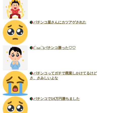
パチンコ屋さんにカツアゲされた
(´;ω;`)パチンコ勝った♡♡
パチンコってガチで廃業しかけてるけど
さ、さみしいよな
パチンコで14万円勝ちました