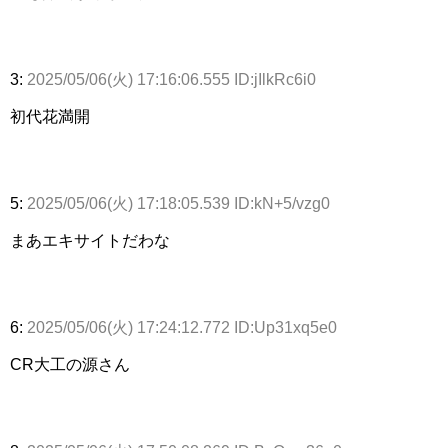
3:
2025/05/06(火) 17:16:06.555 ID:jIlkRc6i0
初代花満開
5:
2025/05/06(火) 17:18:05.539 ID:kN+5/vzg0
まあエキサイトだわな
6:
2025/05/06(火) 17:24:12.772 ID:Up31xq5e0
CR大工の源さん