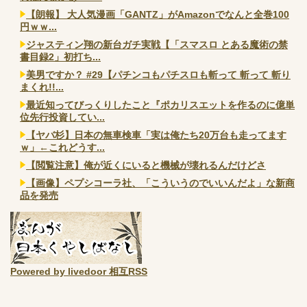
【朗報】 大人気漫画「GANTZ」がAmazonでなんと全巻100
円ｗｗ...
ジャスティン翔の新台ガチ実戦【「スマスロ とある魔術の禁
書目録2」初打ち...
美男ですか？ #29【パチンコもパチスロも斬って 斬って 斬り
まくれ!!...
最近知ってびっくりしたこと『ポカリスエットを作るのに億単
位先行投資してい...
【ヤバ杉】日本の無車検車「実は俺たち20万台も走ってます
ｗ」←これどうす...
【閲覧注意】俺が近くにいると機械が壊れるんだけどさ
【画像】ペプシコーラ社、「こういうのでいいんだよ」な新商
品を発売
Powered by livedoor 相互RSS