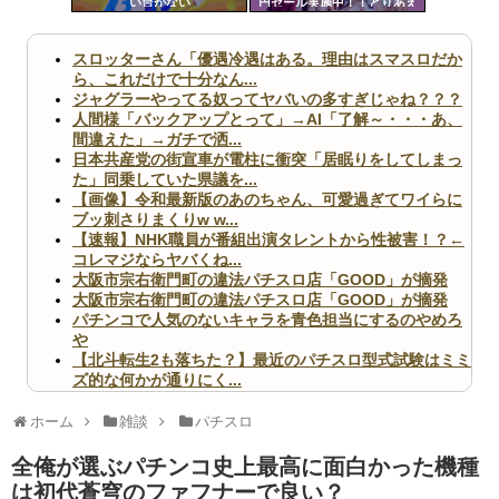
い台がない
円セール実施中！！とりあえ
ツー
ず全部買うやろｗｗｗｗｗ
ル
スロッターさん「優遇冷遇はある。理由はスマスロだか
ら、これだけで十分なん...
ジャグラーやってる奴ってヤバいの多すぎじゃね？？？
人間様「バックアップとって」→AI「了解～・・・あ、
間違えた」→ガチで洒...
日本共産党の街宣車が電柱に衝突「居眠りをしてしまっ
た」同乗していた県議を...
【画像】令和最新版のあのちゃん、可愛過ぎてワイらに
ブッ刺さりまくりw w...
【速報】NHK職員が番組出演タレントから性被害！？←
コレマジならヤバくね...
大阪市宗右衛門町の違法パチスロ店「GOOD」が摘発
大阪市宗右衛門町の違法パチスロ店「GOOD」が摘発
パチンコで人気のないキャラを青色担当にするのやめろ
や
【北斗転生2も落ちた？】最近のパチスロ型式試験はミミ
ズ的な何かが通りにく...
無職のパチンコカス(22)なんやが、ワイの人生どれくら
いヤバいか教えて？...
ホーム
雑談
パチスロ
AngelBeats!とかいうクソアニメの思い出ｗｗｗ
全俺が選ぶパチンコ史上最高に面白かった機種
は初代蒼穹のファフナーで良い？