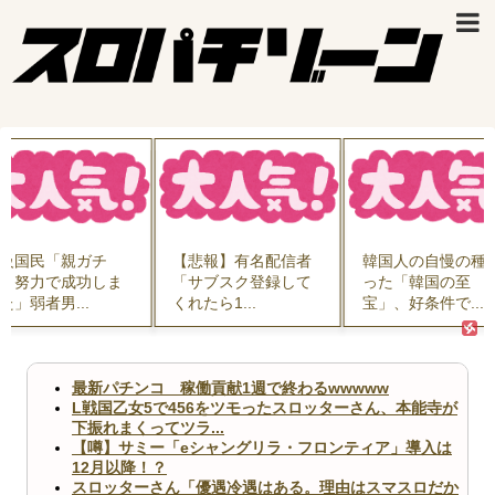
級国民「親ガチ
【悲報】有名配信者
韓国人の自慢の種
？努力で成功しま
「サブスク登録して
った「韓国の至
た」弱者男...
くれたら1...
宝」、好条件で...
最新パチンコ 稼働貢献1週で終わるwwwww
L戦国乙女5で456をツモったスロッターさん、本能寺が
下振れまくってツラ...
【噂】サミー「eシャングリラ・フロンティア」導入は
12月以降！？
スロッターさん「優遇冷遇はある。理由はスマスロだか