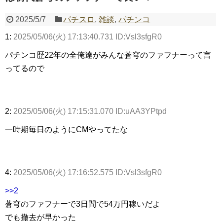
2025/5/7
パチスロ
,
雑談
,
パチンコ
Powered by livedoor 相互RSS
1:
2025/05/06(火) 17:13:40.731 ID:Vsl3sfgR0
パチンコ歴22年の全俺達がみんな蒼穹のファフナーって言
ってるので
2:
2025/05/06(火) 17:15:31.070 ID:uAA3YPtpd
一時期毎日のようにCMやってたな
4:
2025/05/06(火) 17:16:52.575 ID:Vsl3sfgR0
>>2
蒼穹のファフナーで3日間で54万円稼いだよ
でも撤去が早かった