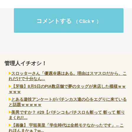
コメントする
管理人イチオシ！
スロッターさん「優遇冷遇はある。理由はスマスロだから、こ
れだけで十分なん...
【牙狼】8月5日のPIA数店舗で夢のタッグが来店した模様ｗｗ
ｗｗｗ
とある遊技アンケートがパチンカス達の心をエグりに来ている
と話題ｗｗｗｗｗ
美男ですか？ #29【パチンコもパチスロも斬って 斬って 斬り
まくれ!!...
【画像】 宇垣美里「学生時代は全然モテなかったです」←こ
れほんまかぁ？w...